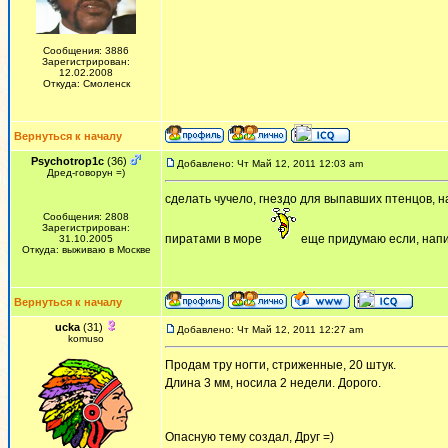
Сообщения: 3886
Зарегистрирован:
12.02.2008
Откуда: Смоленск
Вернуться к началу
Psychotrop1c
(36)
Добавлено: Чт Май 12, 2011 12:03 am
Дред-говорун =)
сделать чучело, гнездо для выпавших птенцов, на
Сообщения: 2808
Зарегистрирован:
пиратами в море
еще придумаю если, на
31.10.2005
Откуда: выживаю в Москве
Вернуться к началу
ucka
(31)
Добавлено: Чт Май 12, 2011 12:27 am
komuso
Продам тру ногти, стриженные, 20 штук.
Длина 3 мм, носила 2 недели. Дорого.
Опасную тему создал, Друг =)