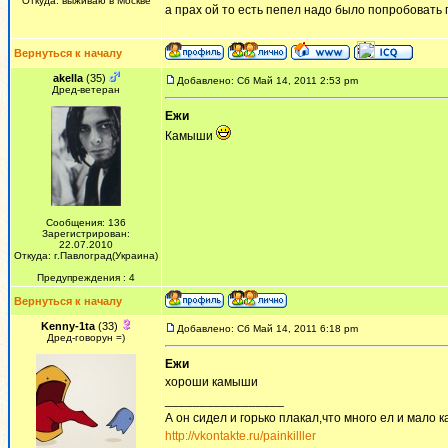
Откуда: выживаю в Москве
а прах ой то есть пепел надо было попробовать 
Вернуться к началу
akella
(35)
Добавлено: Сб Май 14, 2011 2:53 pm
Дред-ветеран
Ежи
Камыши
Сообщения: 136
Зарегистрирован:
22.07.2010
Откуда: г.Павлоград(Украина)
Предупреждения : 4
Вернуться к началу
Kenny-1ta
(33)
Добавлено: Сб Май 14, 2011 6:18 pm
Дред-говорун =)
Ежи
хороши камыши
_________________
А он сидел и горько плакал,что много ел и мало ка
http://vkontakte.ru/painkilller