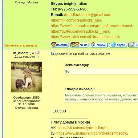
Откуда: Москва
Skype:
imighty.iration
Tel:
8-926-559-63-90
E-mail:
dreadlocks.msk@gmail.com
https://vk.com/dreadlocks_msk
https://www.facebook.com/groups/dreadlocksmsk
https://twitter.com/dreadlocks__msk
https://www.tiktok.com/@dreadlocks_msk/
Вернуться к началу
In_bloom
(37)
Добавлено: Ср Май 11, 2011 2:46 pm
Дред-говорун =)
Ucka писал(а):
фу
Ethiopia писал(а):
Мне очень сложно понять человека, который го
Сообщения: 2889
отшелушившуюся кожу) на голове другого чел
Зарегистрирован:
31.10.2008
Откуда: Москва
+100500
_________________
Плету дреды в Москве.
VK:
https://vk.com/nattydreadlocks
IG:
https://www.instagram.com/dreadsmoscow/