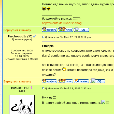
Помню над моими шутили, типо : давай будем сре
_________________
брадолюбие в массы.)))))))
http://vkontakte.ru/bolshenog
Вернуться к началу
Psychotrop1c
(36)
Добавлено: Чт Май 12, 2011 9:11 pm
Дред-говорун =)
Ethiopia
я тоже к счастью не суеверен. мне даже кажется 
Сообщения: 2808
Зарегистрирован:
быту) особенно маленькие особи могут сплести 
31.10.2005
Откуда: выживаю в Москве
а я свои сложил за шкаф, натыкаюсь иногда. посл
пакете лежит
кстати позавчера год был, как мы
плодить?
Вернуться к началу
Нельсон
(40)
Добавлено: Пт Май 13, 2011 2:32 am
Дред
Ну и ну )))
В газету ещё объявление можно подать
)))