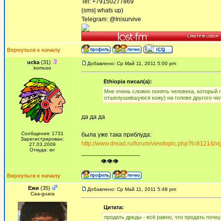
Tel: +79150277869
(sms| whats up)
Telegram: @Inisurvive
Вернуться к началу
ucka
(31)
Добавлено: Ср Май 11, 2011 5:00 pm
komuso
Ethiopia писал(а):
Мне очень сложно понять человека, который го
отшелушившуюся кожу) на голове другого чел
да да да
Сообщения: 1731
была уже така приблуда:
Зарегистрирован:
http://www.dread.ru/forum/viewtopic.php?t=81
27.03.2009
Откуда: юг
_________________
ᅠ ᅠ ᅠ👁👁👁
Вернуться к началу
Ежи
(35)
Добавлено: Ср Май 11, 2011 5:48 pm
Сaa-guara
Цитата:
продать дреды - всё равно, что продать почку.