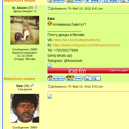
Вернуться к началу
In_bloom
(37)
Добавлено: Пт Май 13, 2011 9:41 pm
Дред-говорун =)
Ежи
поливаешь?цветут?
_________________
Плету дреды в Москве.
VK:
https://vk.com/nattydreadlocks
IG:
https://www.instagram.com/dreadsmoscow/
Сообщения: 2889
Tel: +79150277869
Зарегистрирован:
(sms| whats up)
31.10.2008
Откуда: Москва
Telegram: @Inisurvive
Вернуться к началу
Ежи
(35)
Добавлено: Пт Май 13, 2011 9:52 pm
Сaa-guara
Сообщения: 3886