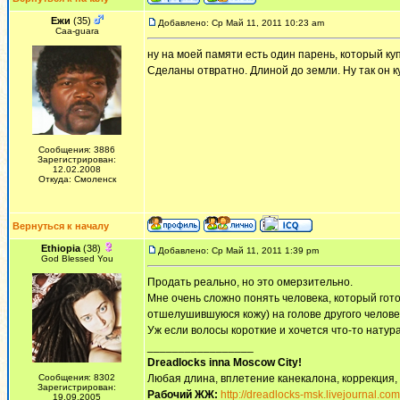
Ежи
(35)
Добавлено: Ср Май 11, 2011 10:23 am
Сaa-guara
ну на моей памяти есть один парень, который куп
Сделаны отвратно. Длиной до земли. Ну так он ку
Сообщения: 3886
Зарегистрирован:
12.02.2008
Откуда: Смоленск
Вернуться к началу
Ethiopia
(38)
Добавлено: Ср Май 11, 2011 1:39 pm
God Blessed You
Продать реально, но это омерзительно.
Мне очень сложно понять человека, который готов
отшелушившуюся кожу) на голове другого человек
Уж если волосы короткие и хочется что-то натур
_________________
Dreadlocks inna Moscow Сity!
Сообщения: 8302
Любая длина, вплетение канекалона, коррекция,
Зарегистрирован:
Рабочий ЖЖ:
http://dreadlocks-msk.livejournal.com
19.09.2005