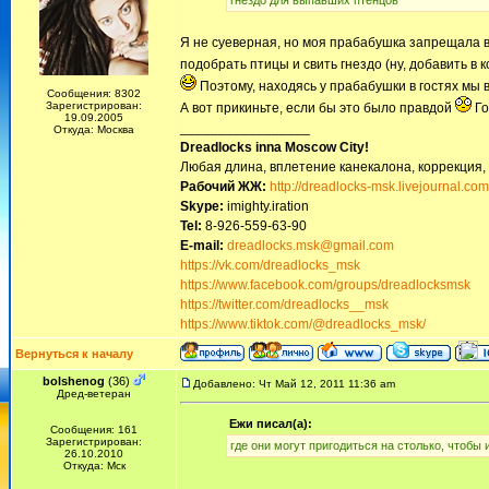
гнездо для выпавших птенцов
Я не суеверная, но моя прабабушка запрещала в
подобрать птицы и свить гнездо (ну, добавить в 
Поэтому, находясь у прабабушки в гостях мы 
Сообщения: 8302
Зарегистрирован:
А вот прикиньте, если бы это было правдой
Го
19.09.2005
_________________
Откуда: Москва
Dreadlocks inna Moscow Сity!
Любая длина, вплетение канекалона, коррекция,
Рабочий ЖЖ:
http://dreadlocks-msk.livejournal.com
Skype:
imighty.iration
Tel:
8-926-559-63-90
E-mail:
dreadlocks.msk@gmail.com
https://vk.com/dreadlocks_msk
https://www.facebook.com/groups/dreadlocksmsk
https://twitter.com/dreadlocks__msk
https://www.tiktok.com/@dreadlocks_msk/
Вернуться к началу
bolshenog
(36)
Добавлено: Чт Май 12, 2011 11:36 am
Дред-ветеран
Ежи писал(а):
Сообщения: 161
Зарегистрирован:
где они могут пригодиться на столько, чтобы 
26.10.2010
Откуда: Мск