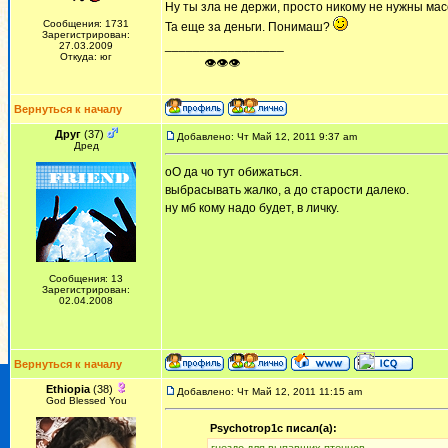
Ну ты зла не держи, просто никому не нужны мас
Сообщения: 1731
Та еще за деньги. Понимаш?
Зарегистрирован:
_________________
27.03.2009
Откуда: юг
ᅠ ᅠ ᅠ👁👁👁
Вернуться к началу
Друг
(37)
Добавлено: Чт Май 12, 2011 9:37 am
Дред
оО да чо тут обижаться.
выбрасывать жалко, а до старости далеко.
ну мб кому надо будет, в личку.
Сообщения: 13
Зарегистрирован:
02.04.2008
Вернуться к началу
Ethiopia
(38)
Добавлено: Чт Май 12, 2011 11:15 am
God Blessed You
Psychotrop1c писал(а):