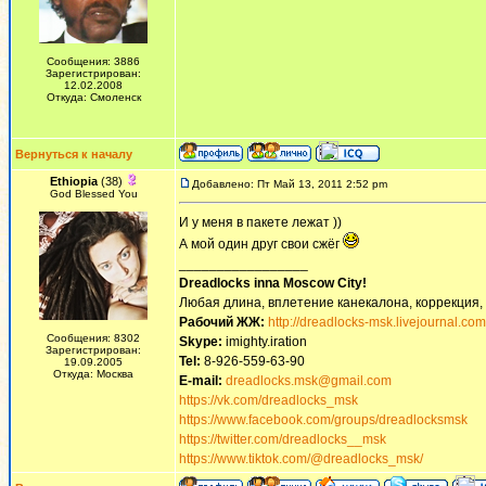
Сообщения: 3886
Зарегистрирован:
12.02.2008
Откуда: Смоленск
Вернуться к началу
Ethiopia
(38)
Добавлено: Пт Май 13, 2011 2:52 pm
God Blessed You
И у меня в пакете лежат ))
А мой один друг свои сжёг
_________________
Dreadlocks inna Moscow Сity!
Любая длина, вплетение канекалона, коррекция,
Рабочий ЖЖ:
http://dreadlocks-msk.livejournal.com
Сообщения: 8302
Skype:
imighty.iration
Зарегистрирован:
Tel:
8-926-559-63-90
19.09.2005
Откуда: Москва
E-mail:
dreadlocks.msk@gmail.com
https://vk.com/dreadlocks_msk
https://www.facebook.com/groups/dreadlocksmsk
https://twitter.com/dreadlocks__msk
https://www.tiktok.com/@dreadlocks_msk/