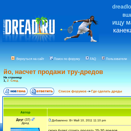
dreadl
вш
ищу м
канек
Вернуться на сайт
Поиск по форуму
FAQ
Пользователи
йо, насчет продажи тру-дредов
На страницу
1
,
2
След.
Список форумов
->
Где сделать дреды
Автор
Друг
(37)
Добавлено: Вт Май 10, 2011 11:10 pm
Дред
скока будет стоить продать 25-30 дредов.