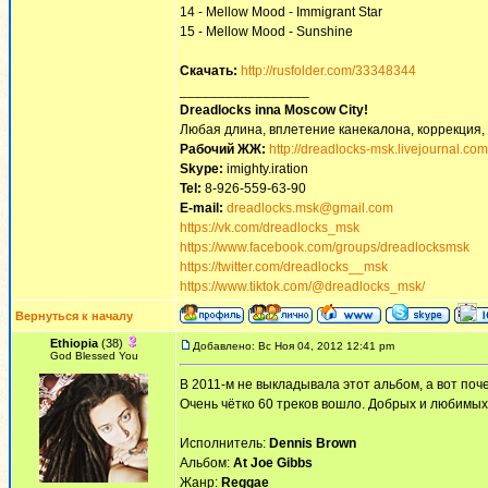
14 - Mellow Mood - Immigrant Star
15 - Mellow Mood - Sunshine
Скачать:
http://rusfolder.com/33348344
_________________
Dreadlocks inna Moscow Сity!
Любая длина, вплетение канекалона, коррекция,
Рабочий ЖЖ:
http://dreadlocks-msk.livejournal.com
Skype:
imighty.iration
Tel:
8-926-559-63-90
E-mail:
dreadlocks.msk@gmail.com
https://vk.com/dreadlocks_msk
https://www.facebook.com/groups/dreadlocksmsk
https://twitter.com/dreadlocks__msk
https://www.tiktok.com/@dreadlocks_msk/
Вернуться к началу
Ethiopia
(38)
Добавлено: Вс Ноя 04, 2012 12:41 pm
God Blessed You
В 2011-м не выкладывала этот альбом, а вот поче
Очень чётко 60 треков вошло. Добрых и любимых
Исполнитель:
Dennis Brown
Альбом:
At Joe Gibbs
Жанр:
Reggae