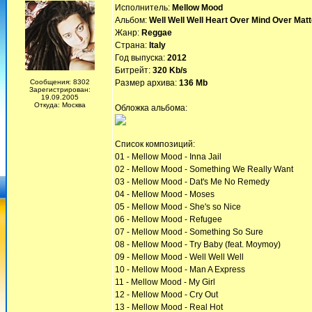
Исполнитель:
Mellow Mood
Альбом:
Well Well Well Heart Over Mind Over Matt
Жанр:
Reggae
Страна:
Italy
Год выпуска:
2012
Битрейт:
320 Kb/s
Сообщения: 8302
Размер архива:
136 Mb
Зарегистрирован:
19.09.2005
Откуда: Москва
Обложка альбома:
Список композиций:
01 - Mellow Mood - Inna Jail
02 - Mellow Mood - Something We Really Want
03 - Mellow Mood - Dat's Me No Remedy
04 - Mellow Mood - Moses
05 - Mellow Mood - She's so Nice
06 - Mellow Mood - Refugee
07 - Mellow Mood - Something So Sure
08 - Mellow Mood - Try Baby (feat. Moymoy)
09 - Mellow Mood - Well Well Well
10 - Mellow Mood - Man A Express
11 - Mellow Mood - My Girl
12 - Mellow Mood - Cry Out
13 - Mellow Mood - Real Hot