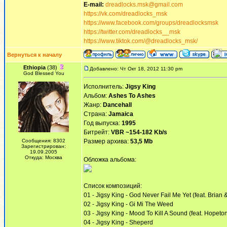
E-mail:
dreadlocks.msk@gmail.com
https://vk.com/dreadlocks_msk
https://www.facebook.com/groups/dreadlocksmsk
https://twitter.com/dreadlocks__msk
https://www.tiktok.com/@dreadlocks_msk/
Вернуться к началу
Ethiopia
(38)
Добавлено: Чт Окт 18, 2012 11:30 pm
God Blessed You
Исполнитель:
Jigsy King
Альбом:
Ashes To Ashes
Жанр:
Dancehall
Страна:
Jamaica
Год выпуска:
1995
Битрейт:
VBR ~154-182 Kb/s
Сообщения: 8302
Размер архива:
53,5 Mb
Зарегистрирован:
19.09.2005
Откуда: Москва
Обложка альбома:
Список композиций:
01 - Jigsy King - God Never Fail Me Yet (feat. Brian 
02 - Jigsy King - Gi Mi The Weed
03 - Jigsy King - Mood To Kill A Sound (feat. Hopet
04 - Jigsy King - Sheperd