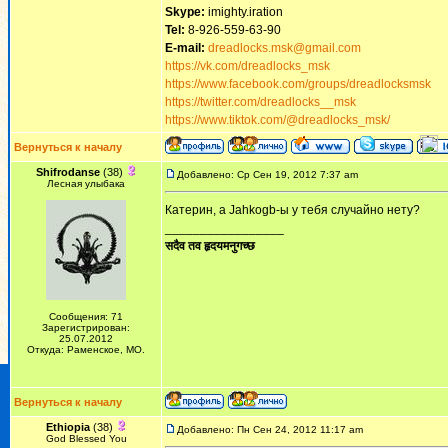
Skype:
imighty.iration
Tel:
8-926-559-63-90
E-mail:
dreadlocks.msk@gmail.com
https://vk.com/dreadlocks_msk
https://www.facebook.com/groups/dreadlocksmsk
https://twitter.com/dreadlocks__msk
https://www.tiktok.com/@dreadlocks_msk/
Вернуться к началу
Shifrodanse
(38)
Добавлено: Ср Сен 19, 2012 7:37 am
Лесная улыбака
Катерин, а Jahkogb-ы у тебя случайно нету?
_________________
सदैव तव हृदयमनुगच्छ
Сообщения: 71
Зарегистрирован:
25.07.2012
Откуда: Раменское, МО.
Вернуться к началу
Ethiopia
(38)
Добавлено: Пн Сен 24, 2012 11:17 am
God Blessed You