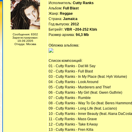
Исполнитель:
Cutty Ranks
Альбом:
Full Blast
Жанр:
Reggae
Страна:
Jamaica
Год выпуска:
2012
Битрейт:
VBR ~204-252 Kb/s
Сообщения: 8302
Размер архива:
94,3 Mb
Зарегистрирован:
19.09.2005
Откуда: Москва
Обложка альбома:
Список композиций:
01 - Cutty Ranks - Dat Mi Say
02 - Cutty Ranks - Full Blast
03 - Cutty Ranks - In My Place (feat. Hyh Volume)
04 - Cutty Ranks - Look Around
05 - Cutty Ranks - Murderers and Thief
06 - Cutty Ranks - My Girl (feat. Gwen Guthrie)
07 - Cutty Ranks - Rumble
08 - Cutty Ranks - Way To Go (feat. Beres Hammond
09 - Cutty Ranks - Long Life (feat. Luciano)
10 - Cutty Ranks - Inner Beauty (feat. Alana DaCosta
11 - Cutty Ranks - Mass Grave
12 - Cutty Ranks - Take It Away
13 - Cutty Ranks - Fren Killa