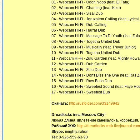
01 - Webcam Hi-Fi - Oooh Nooo (feat. El Fata)
02 - Webcam Hi-Fi - Chanting (feat. Kiko)
03 - Webcam Hi-Fi - Sisal Dub
04 - Webcam Hi-Fi - Jeruzalem Calling (feat. Lyrical
05 - Webcam Hi-Fi - Dub Calling
06 - Webcam Hi-Fi - Harrar Dub
07 - Webcam Hi-Fi - Message To Di Youth (feat. Zaf
08 - Webcam Hi-Fi - Togetha United Dub
09 - Webcam Hi-Fi - Musically (feat. Trevor Junior)
10 - Webcam Hi-Fi - Togetha United Dub
11 - Webcam Hi-Fi - Zulu Garden (feat. Mighty Howa
12 - Webcam Hi-Fi - Dub Garden
13 - Webcam Hi-Fi - Zulu Dub
14 - Webcam Hi-Fi - Don't Diss The One (feat. Ras Z
15 - Webcam Hi-Fi - Raw Bush Dub
16 - Webcam Hi-Fi - Sweetest Sound (feat. Faye Ho
17 - Webcam Hi-Fi - Sweetest Dub
Скачать:
http://rusfolder.com/33149942
_________________
Dreadlocks inna Moscow Сity!
Любая длина, вплетение канекалона, коррекция,
Рабочий ЖЖ:
http://dreadlocks-msk.livejournal.com
Skype:
imighty.iration
Tel:
8-926-559-63-90