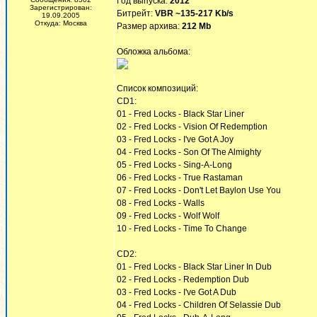
Год выпуска:
2012
Зарегистрирован:
Битрейт:
VBR ~135-217 Kb/s
19.09.2005
Откуда: Москва
Размер архива:
212 Mb
Обложка альбома:
Список композиций:
CD1:
01 - Fred Locks - Black Star Liner
02 - Fred Locks - Vision Of Redemption
03 - Fred Locks - I've Got A Joy
04 - Fred Locks - Son Of The Almighty
05 - Fred Locks - Sing-A-Long
06 - Fred Locks - True Rastaman
07 - Fred Locks - Don't Let Baylon Use You
08 - Fred Locks - Walls
09 - Fred Locks - Wolf Wolf
10 - Fred Locks - Time To Change
CD2:
01 - Fred Locks - Black Star Liner In Dub
02 - Fred Locks - Redemption Dub
03 - Fred Locks - I've Got A Dub
04 - Fred Locks - Children Of Selassie Dub