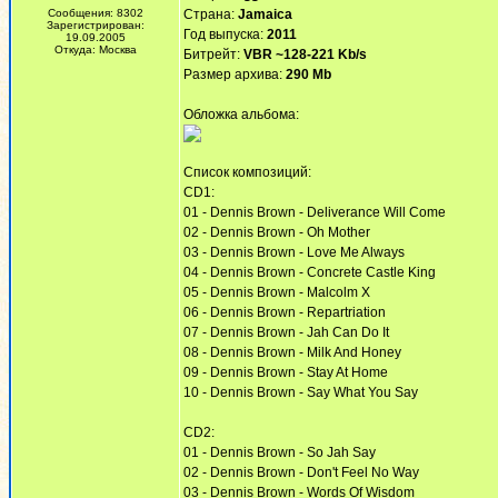
Сообщения: 8302
Страна:
Jamaica
Зарегистрирован:
Год выпуска:
2011
19.09.2005
Откуда: Москва
Битрейт:
VBR ~128-221 Kb/s
Размер архива:
290 Mb
Обложка альбома:
Список композиций:
CD1:
01 - Dennis Brown - Deliverance Will Come
02 - Dennis Brown - Oh Mother
03 - Dennis Brown - Love Me Always
04 - Dennis Brown - Concrete Castle King
05 - Dennis Brown - Malcolm X
06 - Dennis Brown - Repartriation
07 - Dennis Brown - Jah Can Do It
08 - Dennis Brown - Milk And Honey
09 - Dennis Brown - Stay At Home
10 - Dennis Brown - Say What You Say
CD2:
01 - Dennis Brown - So Jah Say
02 - Dennis Brown - Don't Feel No Way
03 - Dennis Brown - Words Of Wisdom