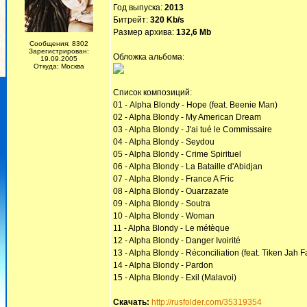
Год выпуска:
2013
Битрейт:
320 Kb/s
Размер архива:
132,6 Mb
Сообщения: 8302
Зарегистрирован:
Обложка альбома:
19.09.2005
Откуда: Москва
Список композиций:
01 - Alpha Blondy - Hope (feat. Beenie Man)
02 - Alpha Blondy - My American Dream
03 - Alpha Blondy - J'ai tué le Commissaire
04 - Alpha Blondy - Seydou
05 - Alpha Blondy - Crime Spirituel
06 - Alpha Blondy - La Bataille d'Abidjan
07 - Alpha Blondy - France A Fric
08 - Alpha Blondy - Ouarzazate
09 - Alpha Blondy - Soutra
10 - Alpha Blondy - Woman
11 - Alpha Blondy - Le métèque
12 - Alpha Blondy - Danger Ivoirité
13 - Alpha Blondy - Réconciliation (feat. Tiken Jah F
14 - Alpha Blondy - Pardon
15 - Alpha Blondy - Exil (Malavoi)
Скачать:
http://rusfolder.com/35319354