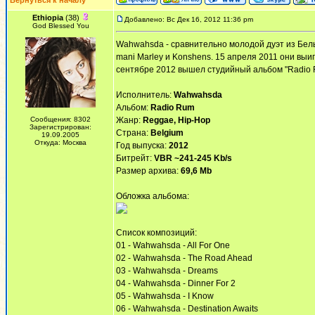
Вернуться к началу
Ethiopia
(38)
Добавлено: Вс Дек 16, 2012 11:36 pm
God Blessed You
Wahwahsda - сравнительно молодой дуэт из Бельг
mani Marley и Konshens. 15 апреля 2011 они выи
сентябре 2012 вышел студийный альбом "Radio 
Исполнитель:
Wahwahsda
Альбом:
Radio Rum
Сообщения: 8302
Жанр:
Reggae, Hip-Hop
Зарегистрирован:
Страна:
Belgium
19.09.2005
Откуда: Москва
Год выпуска:
2012
Битрейт:
VBR ~241-245 Kb/s
Размер архива:
69,6 Mb
Обложка альбома:
Список композиций:
01 - Wahwahsda - All For One
02 - Wahwahsda - The Road Ahead
03 - Wahwahsda - Dreams
04 - Wahwahsda - Dinner For 2
05 - Wahwahsda - I Know
06 - Wahwahsda - Destination Awaits