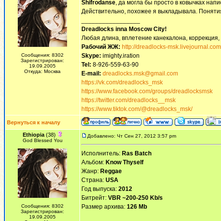
Shifrodanse
, да могла бы просто в ковычках напи
Действительно, похожее я выкладывала. Понятия 
_________________
Dreadlocks inna Moscow Сity!
Любая длина, вплетение канекалона, коррекция,
Рабочий ЖЖ:
http://dreadlocks-msk.livejournal.com
Сообщения: 8302
Skype:
imighty.iration
Зарегистрирован:
Tel:
8-926-559-63-90
19.09.2005
Откуда: Москва
E-mail:
dreadlocks.msk@gmail.com
https://vk.com/dreadlocks_msk
https://www.facebook.com/groups/dreadlocksmsk
https://twitter.com/dreadlocks__msk
https://www.tiktok.com/@dreadlocks_msk/
Вернуться к началу
Ethiopia
(38)
Добавлено: Чт Сен 27, 2012 3:57 pm
God Blessed You
Исполнитель:
Ras Batch
Альбом:
Know Thyself
Жанр:
Reggae
Страна:
USA
Год выпуска:
2012
Битрейт:
VBR ~200-250 Kb/s
Сообщения: 8302
Размер архива:
126 Mb
Зарегистрирован:
19.09.2005