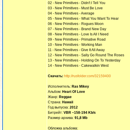
02 - New Primitives - Didn't I Tell You
03 - New Primitives - Must Be Love
04 - New Primitives - Average
05 - New Primitives - What You Want To Hear
06 - New Primitives - Rogues Moon
07 - New Primitives - Brand New Day
08 - New Primitives - Love Is All I Need
09 - New Primitives - Primative Road
10 - New Primitives - Working Man
11 - New Primitives - Give It All Away
12 - New Primitives - Sally Go Round The Roses
13 - New Primitives - Holding On To Yesterday
14 - New Primitives - Cakewalkin West
Скачать:
http://rusfolder.com/32159400
Исполнитель:
Ras Mikey
Альбом:
Heart Of Love
Жанр:
Reggae
Страна:
Hawaii
Год выпуска:
2012
Битрейт:
VBR ~158-194 Kb/s
Размер архива:
91,8 Mb
Обложка альбома: