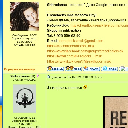
Shifrodanse
, чего-чего? Даже Google такого не 
_________________
Dreadlocks inna Moscow Сity!
Любая длина, вплетение канекалона, коррекция,
Рабочий ЖЖ:
http://dreadlocks-msk.livejournal.com
Skype:
imighty.iration
Сообщения: 8302
Tel:
8-926-559-63-90
Зарегистрирован:
E-mail:
dreadlocks.msk@gmail.com
19.09.2005
Откуда: Москва
https://vk.com/dreadlocks_msk
https://www.facebook.com/groups/dreadlocksmsk
https://twitter.com/dreadlocks__msk
https://www.tiktok.com/@dreadlocks_msk/
Вернуться к началу
Shifrodanse
(38)
Добавлено: Вт Сен 25, 2012 9:55 am
Лесная улыбака
Jahkogb
a
склоняется
Сообщения: 71
Зарегистрирован:
25.07.2012
Откуда: Раменское, МО.