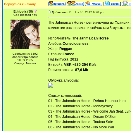
Вернуться к началу
Ethiopia
(38)
Добавлено: Вт Ноя 06, 2012 6:20 pm
God Blessed You
The Jahmaican Horse - реггей-группа из Франции,
коллектив расширился и сейчас там 8 музыкантов
Исполнитель:
The Jahmaican Horse
Альбом:
Consciousness
Жанр:
Reggae
Сообщения: 8302
Страна:
France
Зарегистрирован:
Год выпуска:
2012
19.09.2005
Откуда: Москва
Битрейт:
VBR ~230-254 Kb/s
Размер архива:
87,6 Mb
Обложка альбома:
Список композиций:
01 - The Jahmaican Horse - Dehna Hounou Intro
02 - The Jahmaican Horse - Moneycrazy
03 - The Jahmaican Horse - Welcome Jah (feat. Lyri
04 - The Jahmaican Horse - Dream Of Zion
05 - The Jahmaican Horse - Toukou Sate
06 - The Jahmaican Horse - No More War