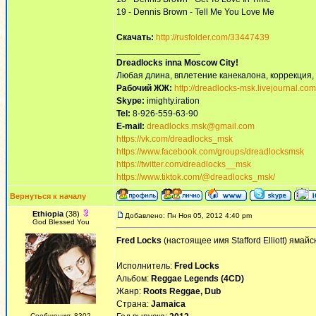
19 - Dennis Brown - Tell Me You Love Me
Скачать:
http://rusfolder.com/33447439
_________________
Dreadlocks inna Moscow Сity!
Любая длина, вплетение канекалона, коррекция,
Рабочий ЖЖ:
http://dreadlocks-msk.livejournal.com
Skype:
imighty.iration
Tel:
8-926-559-63-90
E-mail:
dreadlocks.msk@gmail.com
https://vk.com/dreadlocks_msk
https://www.facebook.com/groups/dreadlocksmsk
https://twitter.com/dreadlocks__msk
https://www.tiktok.com/@dreadlocks_msk/
Вернуться к началу
Ethiopia
(38)
Добавлено: Пн Ноя 05, 2012 4:40 pm
God Blessed You
Fred Locks
(настоящее имя Stafford Elliott) ямайс
Исполнитель:
Fred Locks
Альбом:
Reggae Legends (4CD)
Жанр:
Roots Reggae, Dub
Страна:
Jamaica
Сообщения: 8302