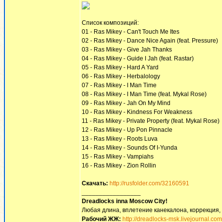
Список композиций:
01 - Ras Mikey - Can't Touch Me Ites
02 - Ras Mikey - Dance Nice Again (feat. Pressure)
03 - Ras Mikey - Give Jah Thanks
04 - Ras Mikey - Guide I Jah (feat. Rastar)
05 - Ras Mikey - Hard A Yard
06 - Ras Mikey - Herbalology
07 - Ras Mikey - I Man Time
08 - Ras Mikey - I Man Time (feat. Mykal Rose)
09 - Ras Mikey - Jah On My Mind
10 - Ras Mikey - Kindness For Weakness
11 - Ras Mikey - Private Property (feat. Mykal Rose)
12 - Ras Mikey - Up Pon Pinnacle
13 - Ras Mikey - Roots Luva
14 - Ras Mikey - Sounds Of I-Yunda
15 - Ras Mikey - Vampiahs
16 - Ras Mikey - Zion Rollin
Скачать:
http://rusfolder.com/32160591
_________________
Dreadlocks inna Moscow Сity!
Любая длина, вплетение канекалона, коррекция,
Рабочий ЖЖ:
http://dreadlocks-msk.livejournal.com