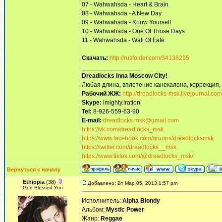
07 - Wahwahsda - Heart & Brain
08 - Wahwahsda - A New Day
09 - Wahwahsda - Know Yourself
10 - Wahwahsda - One Of Those Days
11 - Wahwahsda - Wall Of Fate
Скачать:
http://rusfolder.com/34138295
_________________
Dreadlocks inna Moscow Сity!
Любая длина, вплетение канекалона, коррекция,
Рабочий ЖЖ:
http://dreadlocks-msk.livejournal.com
Skype:
imighty.iration
Tel:
8-926-559-63-90
E-mail:
dreadlocks.msk@gmail.com
https://vk.com/dreadlocks_msk
https://www.facebook.com/groups/dreadlocksmsk
https://twitter.com/dreadlocks__msk
https://www.tiktok.com/@dreadlocks_msk/
Вернуться к началу
Ethiopia
(38)
Добавлено: Вт Мар 05, 2013 1:57 pm
God Blessed You
Исполнитель:
Alpha Blondy
Альбом:
Mystic Power
Жанр:
Reggae