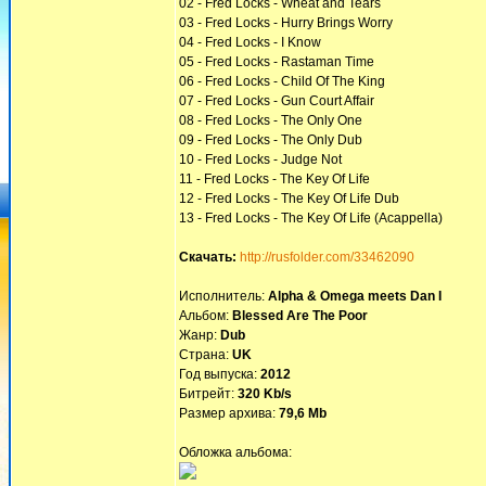
02 - Fred Locks - Wheat and Tears
03 - Fred Locks - Hurry Brings Worry
04 - Fred Locks - I Know
05 - Fred Locks - Rastaman Time
06 - Fred Locks - Child Of The King
07 - Fred Locks - Gun Court Affair
08 - Fred Locks - The Only One
09 - Fred Locks - The Only Dub
10 - Fred Locks - Judge Not
11 - Fred Locks - The Key Of Life
12 - Fred Locks - The Key Of Life Dub
13 - Fred Locks - The Key Of Life (Acappella)
Скачать:
http://rusfolder.com/33462090
Исполнитель:
Alpha & Omega meets Dan I
Альбом:
Blessed Are The Poor
Жанр:
Dub
Страна:
UK
Год выпуска:
2012
Битрейт:
320 Kb/s
Размер архива:
79,6 Mb
Обложка альбома: