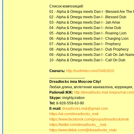
Список композиций:
01 - Alpha & Omega meets Dan I - Blessed Are The 
02 - Alpha & Omega meets Dan I - Blessed Dub
03 - Alpha & Omega meets Dan I - Jah Arise
04 - Alpha & Omega meets Dan I - Arise Dub
05 - Alpha & Omega meets Dan I - Roaring Lion
06 - Alpha & Omega meets Dan I - Charging Lion
07 - Alpha & Omega meets Dan I - Prophecy
08 - Alpha & Omega meets Dan I - Dub Prophecy
09 - Alpha & Omega meets Dan I - Call On Jah Nam
10 - Alpha & Omega meets Dan I - Call On Dub
Скачать:
http://rusfolder.com/33462810
_________________
Dreadlocks inna Moscow Сity!
Любая длина, вплетение канекалона, коррекция,
Рабочий ЖЖ:
http://dreadlocks-msk.livejournal.com
Skype:
imighty.iration
Tel:
8-926-559-63-90
E-mail:
dreadlocks.msk@gmail.com
https://vk.com/dreadlocks_msk
https://www.facebook.com/groups/dreadlocksmsk
https://twitter.com/dreadlocks__msk
https://www.tiktok.com/@dreadlocks_msk/