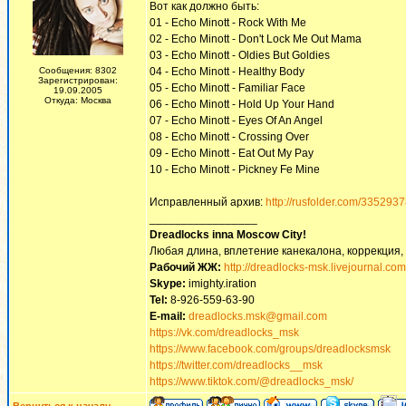
Вот как должно быть:
01 - Echo Minott - Rock With Me
02 - Echo Minott - Don't Lock Me Out Mama
03 - Echo Minott - Oldies But Goldies
Сообщения: 8302
04 - Echo Minott - Healthy Body
Зарегистрирован:
05 - Echo Minott - Familiar Face
19.09.2005
Откуда: Москва
06 - Echo Minott - Hold Up Your Hand
07 - Echo Minott - Eyes Of An Angel
08 - Echo Minott - Crossing Over
09 - Echo Minott - Eat Out My Pay
10 - Echo Minott - Pickney Fe Mine
Исправленный архив:
http://rusfolder.com/335293
_________________
Dreadlocks inna Moscow Сity!
Любая длина, вплетение канекалона, коррекция,
Рабочий ЖЖ:
http://dreadlocks-msk.livejournal.com
Skype:
imighty.iration
Tel:
8-926-559-63-90
E-mail:
dreadlocks.msk@gmail.com
https://vk.com/dreadlocks_msk
https://www.facebook.com/groups/dreadlocksmsk
https://twitter.com/dreadlocks__msk
https://www.tiktok.com/@dreadlocks_msk/