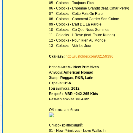
05 - Colocks - Toujours Plus
06 - Colocks - L'homme Grandit (feat. Omar Perry)
07 - Colocks - Cette Fois On Rale
08 - Colocks - Comment Garder Son Calme
09 - Colocks - L'art DE La Parole
10 - Colocks - Ce Que Nous Sommes
11 - Colocks - Il Reve (feat. Toure Kunda)
12 - Colocks - Pour Rien Au Monde
13 - Colocks - Voir Le Jour
Скачать:
http://rusfolder.com/32159396
Исполнитель:
New Primitives
Альбом:
American Nomad
Жанр:
Reggae, R&B, Latin
Страна:
USA
Год выпуска:
2012
Битрейт:
VBR ~242-265 Kb/s
Размер архива:
88,4 Mb
Обложка альбома:
Список композиций:
01 - New Primitives - Love Walks In