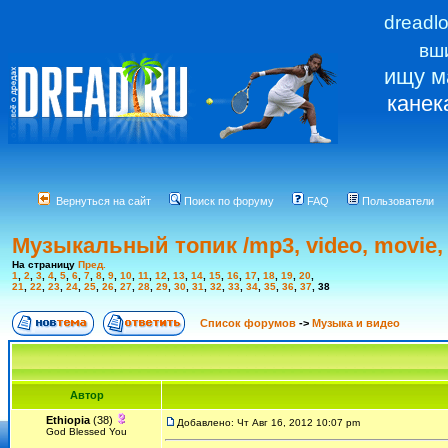
dreadl
вш
ищу м
канек
Вернуться на сайт
Поиск по форуму
FAQ
Пользователи
Музыкальный топик /mp3, video, movie, 
На страницу
Пред.
1
,
2
,
3
,
4
,
5
,
6
,
7
,
8
,
9
,
10
,
11
,
12
,
13
,
14
,
15
,
16
,
17
,
18
,
19
,
20
,
21
,
22
,
23
,
24
,
25
,
26
,
27
,
28
,
29
,
30
,
31
,
32
,
33
,
34
,
35
,
36
,
37
,
38
Список форумов
->
Музыка и видео
Автор
Ethiopia
(38)
Добавлено: Чт Авг 16, 2012 10:07 pm
God Blessed You