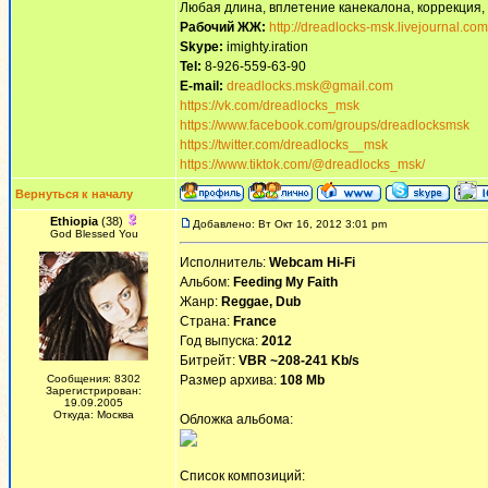
Любая длина, вплетение канекалона, коррекция,
Рабочий ЖЖ:
http://dreadlocks-msk.livejournal.com
Skype:
imighty.iration
Tel:
8-926-559-63-90
E-mail:
dreadlocks.msk@gmail.com
https://vk.com/dreadlocks_msk
https://www.facebook.com/groups/dreadlocksmsk
https://twitter.com/dreadlocks__msk
https://www.tiktok.com/@dreadlocks_msk/
Вернуться к началу
Ethiopia
(38)
Добавлено: Вт Окт 16, 2012 3:01 pm
God Blessed You
Исполнитель:
Webcam Hi-Fi
Альбом:
Feeding My Faith
Жанр:
Reggae, Dub
Страна:
France
Год выпуска:
2012
Битрейт:
VBR ~208-241 Kb/s
Сообщения: 8302
Размер архива:
108 Mb
Зарегистрирован:
19.09.2005
Откуда: Москва
Обложка альбома:
Список композиций: