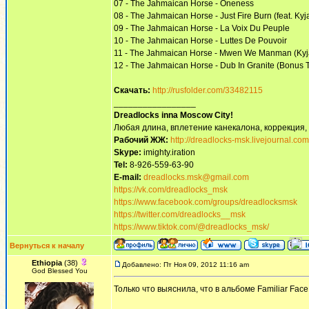
07 - The Jahmaican Horse - Oneness
08 - The Jahmaican Horse - Just Fire Burn (feat. Kyj
09 - The Jahmaican Horse - La Voix Du Peuple
10 - The Jahmaican Horse - Luttes De Pouvoir
11 - The Jahmaican Horse - Mwen We Manman (Kyja
12 - The Jahmaican Horse - Dub In Granite (Bonus 
Скачать:
http://rusfolder.com/33482115
_________________
Dreadlocks inna Moscow Сity!
Любая длина, вплетение канекалона, коррекция,
Рабочий ЖЖ:
http://dreadlocks-msk.livejournal.com
Skype:
imighty.iration
Tel:
8-926-559-63-90
E-mail:
dreadlocks.msk@gmail.com
https://vk.com/dreadlocks_msk
https://www.facebook.com/groups/dreadlocksmsk
https://twitter.com/dreadlocks__msk
https://www.tiktok.com/@dreadlocks_msk/
Вернуться к началу
Ethiopia
(38)
Добавлено: Пт Ноя 09, 2012 11:16 am
God Blessed You
Только что выяснила, что в альбоме Familiar Fac