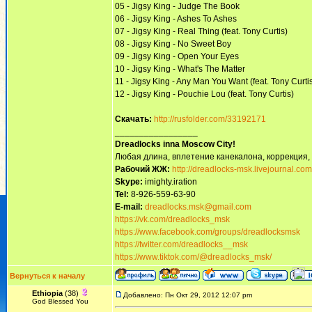
05 - Jigsy King - Judge The Book
06 - Jigsy King - Ashes To Ashes
07 - Jigsy King - Real Thing (feat. Tony Curtis)
08 - Jigsy King - No Sweet Boy
09 - Jigsy King - Open Your Eyes
10 - Jigsy King - What's The Matter
11 - Jigsy King - Any Man You Want (feat. Tony Curti
12 - Jigsy King - Pouchie Lou (feat. Tony Curtis)
Скачать:
http://rusfolder.com/33192171
_________________
Dreadlocks inna Moscow Сity!
Любая длина, вплетение канекалона, коррекция,
Рабочий ЖЖ:
http://dreadlocks-msk.livejournal.com
Skype:
imighty.iration
Tel:
8-926-559-63-90
E-mail:
dreadlocks.msk@gmail.com
https://vk.com/dreadlocks_msk
https://www.facebook.com/groups/dreadlocksmsk
https://twitter.com/dreadlocks__msk
https://www.tiktok.com/@dreadlocks_msk/
Вернуться к началу
Ethiopia
(38)
Добавлено: Пн Окт 29, 2012 12:07 pm
God Blessed You