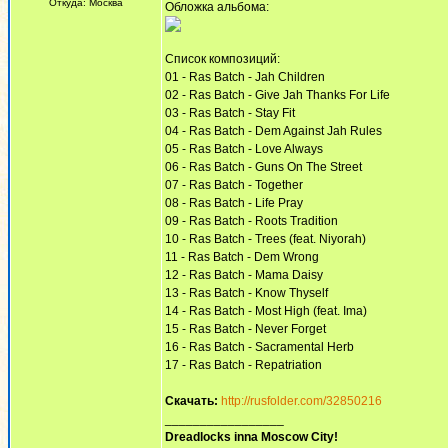
Откуда: Москва
Обложка альбома:
Список композиций:
01 - Ras Batch - Jah Children
02 - Ras Batch - Give Jah Thanks For Life
03 - Ras Batch - Stay Fit
04 - Ras Batch - Dem Against Jah Rules
05 - Ras Batch - Love Always
06 - Ras Batch - Guns On The Street
07 - Ras Batch - Together
08 - Ras Batch - Life Pray
09 - Ras Batch - Roots Tradition
10 - Ras Batch - Trees (feat. Niyorah)
11 - Ras Batch - Dem Wrong
12 - Ras Batch - Mama Daisy
13 - Ras Batch - Know Thyself
14 - Ras Batch - Most High (feat. Ima)
15 - Ras Batch - Never Forget
16 - Ras Batch - Sacramental Herb
17 - Ras Batch - Repatriation
Скачать:
http://rusfolder.com/32850216
_________________
Dreadlocks inna Moscow Сity!