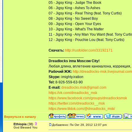
05 - Jigsy King - Judge The Book
06 - Jigsy King - Ashes To Ashes
07 - Jigsy King - Real Thing (feat. Tony Curtis)
08 - Jigsy King - No Sweet Boy
09 - Jigsy King - Open Your Eyes
10 - Jigsy King - What's The Matter
11 - Jigsy King - Any Man You Want (feat. Tony Curti
12 - Jigsy King - Pouchie Lou (feat. Tony Curtis)
Скачать:
http://rusfolder.com/33192171
_________________
Dreadlocks inna Moscow Сity!
Любая длина, вплетение канекалона, коррекция,
Рабочий ЖЖ:
http://dreadlocks-msk.livejournal.com
Skype:
imighty.iration
Tel:
8-926-559-63-90
E-mail:
dreadlocks.msk@gmail.com
https://vk.com/dreadlocks_msk
https://www.facebook.com/groups/dreadlocksmsk
https://twitter.com/dreadlocks__msk
https://www.tiktok.com/@dreadlocks_msk/
Вернуться к началу
Ethiopia
(38)
Добавлено: Пн Окт 29, 2012 12:07 pm
God Blessed You