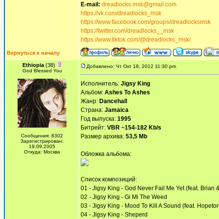
E-mail:
dreadlocks.msk@gmail.com
https://vk.com/dreadlocks_msk
https://www.facebook.com/groups/dreadlocksmsk
https://twitter.com/dreadlocks__msk
https://www.tiktok.com/@dreadlocks_msk/
Вернуться к началу
Ethiopia
(38)
Добавлено: Чт Окт 18, 2012 11:30 pm
God Blessed You
Исполнитель:
Jigsy King
Альбом:
Ashes To Ashes
Жанр:
Dancehall
Страна:
Jamaica
Год выпуска:
1995
Битрейт:
VBR ~154-182 Kb/s
Сообщения: 8302
Размер архива:
53,5 Mb
Зарегистрирован:
19.09.2005
Откуда: Москва
Обложка альбома:
Список композиций:
01 - Jigsy King - God Never Fail Me Yet (feat. Brian 
02 - Jigsy King - Gi Mi The Weed
03 - Jigsy King - Mood To Kill A Sound (feat. Hopet
04 - Jigsy King - Sheperd