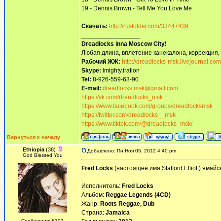
19 - Dennis Brown - Tell Me You Love Me
Скачать:
http://rusfolder.com/33447439
_________________
Dreadlocks inna Moscow Сity!
Любая длина, вплетение канекалона, коррекция,
Рабочий ЖЖ:
http://dreadlocks-msk.livejournal.com
Skype:
imighty.iration
Tel:
8-926-559-63-90
E-mail:
dreadlocks.msk@gmail.com
https://vk.com/dreadlocks_msk
https://www.facebook.com/groups/dreadlocksmsk
https://twitter.com/dreadlocks__msk
https://www.tiktok.com/@dreadlocks_msk/
Вернуться к началу
Ethiopia
(38)
Добавлено: Пн Ноя 05, 2012 4:40 pm
God Blessed You
Fred Locks
(настоящее имя Stafford Elliott) ямайс
Исполнитель:
Fred Locks
Альбом:
Reggae Legends (4CD)
Жанр:
Roots Reggae, Dub
Страна:
Jamaica
Сообщения: 8302