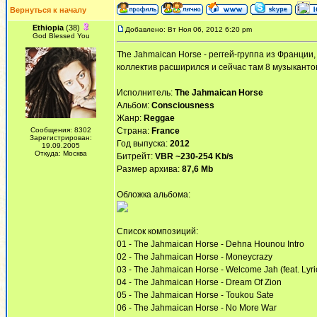
Вернуться к началу
Ethiopia
(38)
Добавлено: Вт Ноя 06, 2012 6:20 pm
God Blessed You
The Jahmaican Horse - реггей-группа из Франции,
коллектив расширился и сейчас там 8 музыкантов
Исполнитель:
The Jahmaican Horse
Альбом:
Consciousness
Жанр:
Reggae
Сообщения: 8302
Страна:
France
Зарегистрирован:
Год выпуска:
2012
19.09.2005
Откуда: Москва
Битрейт:
VBR ~230-254 Kb/s
Размер архива:
87,6 Mb
Обложка альбома:
Список композиций:
01 - The Jahmaican Horse - Dehna Hounou Intro
02 - The Jahmaican Horse - Moneycrazy
03 - The Jahmaican Horse - Welcome Jah (feat. Lyri
04 - The Jahmaican Horse - Dream Of Zion
05 - The Jahmaican Horse - Toukou Sate
06 - The Jahmaican Horse - No More War