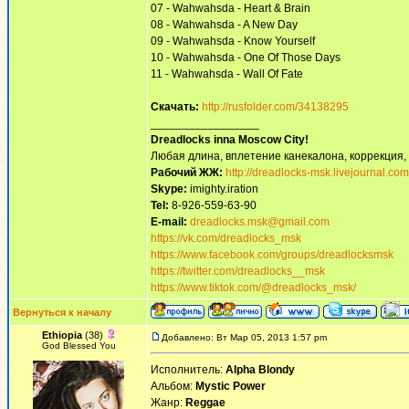
07 - Wahwahsda - Heart & Brain
08 - Wahwahsda - A New Day
09 - Wahwahsda - Know Yourself
10 - Wahwahsda - One Of Those Days
11 - Wahwahsda - Wall Of Fate
Скачать:
http://rusfolder.com/34138295
_________________
Dreadlocks inna Moscow Сity!
Любая длина, вплетение канекалона, коррекция,
Рабочий ЖЖ:
http://dreadlocks-msk.livejournal.com
Skype:
imighty.iration
Tel:
8-926-559-63-90
E-mail:
dreadlocks.msk@gmail.com
https://vk.com/dreadlocks_msk
https://www.facebook.com/groups/dreadlocksmsk
https://twitter.com/dreadlocks__msk
https://www.tiktok.com/@dreadlocks_msk/
Вернуться к началу
Ethiopia
(38)
Добавлено: Вт Мар 05, 2013 1:57 pm
God Blessed You
Исполнитель:
Alpha Blondy
Альбом:
Mystic Power
Жанр:
Reggae