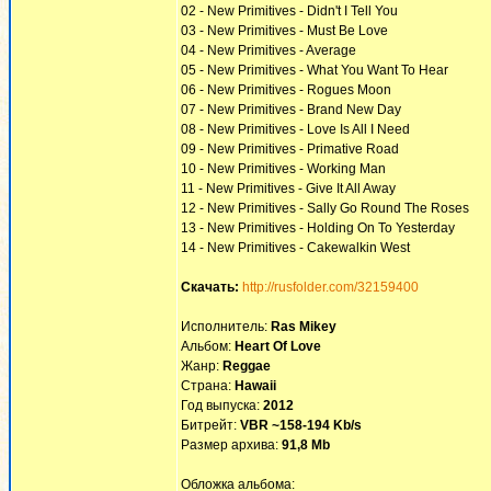
02 - New Primitives - Didn't I Tell You
03 - New Primitives - Must Be Love
04 - New Primitives - Average
05 - New Primitives - What You Want To Hear
06 - New Primitives - Rogues Moon
07 - New Primitives - Brand New Day
08 - New Primitives - Love Is All I Need
09 - New Primitives - Primative Road
10 - New Primitives - Working Man
11 - New Primitives - Give It All Away
12 - New Primitives - Sally Go Round The Roses
13 - New Primitives - Holding On To Yesterday
14 - New Primitives - Cakewalkin West
Скачать:
http://rusfolder.com/32159400
Исполнитель:
Ras Mikey
Альбом:
Heart Of Love
Жанр:
Reggae
Страна:
Hawaii
Год выпуска:
2012
Битрейт:
VBR ~158-194 Kb/s
Размер архива:
91,8 Mb
Обложка альбома: