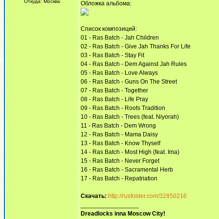
Откуда: Москва
Обложка альбома:
Список композиций:
01 - Ras Batch - Jah Children
02 - Ras Batch - Give Jah Thanks For Life
03 - Ras Batch - Stay Fit
04 - Ras Batch - Dem Against Jah Rules
05 - Ras Batch - Love Always
06 - Ras Batch - Guns On The Street
07 - Ras Batch - Together
08 - Ras Batch - Life Pray
09 - Ras Batch - Roots Tradition
10 - Ras Batch - Trees (feat. Niyorah)
11 - Ras Batch - Dem Wrong
12 - Ras Batch - Mama Daisy
13 - Ras Batch - Know Thyself
14 - Ras Batch - Most High (feat. Ima)
15 - Ras Batch - Never Forget
16 - Ras Batch - Sacramental Herb
17 - Ras Batch - Repatriation
Скачать:
http://rusfolder.com/32850216
_________________
Dreadlocks inna Moscow Сity!