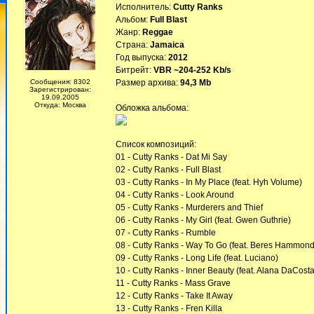
Исполнитель:
Cutty Ranks
Альбом:
Full Blast
Жанр:
Reggae
Страна:
Jamaica
Год выпуска:
2012
Битрейт:
VBR ~204-252 Kb/s
Сообщения: 8302
Размер архива:
94,3 Mb
Зарегистрирован:
19.09.2005
Откуда: Москва
Обложка альбома:
Список композиций:
01 - Cutty Ranks - Dat Mi Say
02 - Cutty Ranks - Full Blast
03 - Cutty Ranks - In My Place (feat. Hyh Volume)
04 - Cutty Ranks - Look Around
05 - Cutty Ranks - Murderers and Thief
06 - Cutty Ranks - My Girl (feat. Gwen Guthrie)
07 - Cutty Ranks - Rumble
08 - Cutty Ranks - Way To Go (feat. Beres Hammond
09 - Cutty Ranks - Long Life (feat. Luciano)
10 - Cutty Ranks - Inner Beauty (feat. Alana DaCosta
11 - Cutty Ranks - Mass Grave
12 - Cutty Ranks - Take It Away
13 - Cutty Ranks - Fren Killa