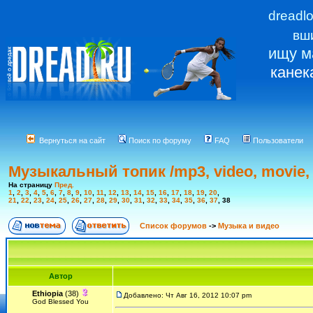
dreadl
вш
ищу м
канек
Вернуться на сайт
Поиск по форуму
FAQ
Пользователи
Музыкальный топик /mp3, video, movie, 
На страницу
Пред.
1
,
2
,
3
,
4
,
5
,
6
,
7
,
8
,
9
,
10
,
11
,
12
,
13
,
14
,
15
,
16
,
17
,
18
,
19
,
20
,
21
,
22
,
23
,
24
,
25
,
26
,
27
,
28
,
29
,
30
,
31
,
32
,
33
,
34
,
35
,
36
,
37
,
38
Список форумов
->
Музыка и видео
Автор
Ethiopia
(38)
Добавлено: Чт Авг 16, 2012 10:07 pm
God Blessed You