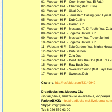
01 - Webcam Hi-Fi - Oooh Nooo (feat. El Fata)
02 - Webcam Hi-Fi - Chanting (feat. Kiko)
03 - Webcam Hi-Fi - Sisal Dub
04 - Webcam Hi-Fi - Jeruzalem Calling (feat. Lyrical
05 - Webcam Hi-Fi - Dub Calling
06 - Webcam Hi-Fi - Harrar Dub
07 - Webcam Hi-Fi - Message To Di Youth (feat. Zaf
08 - Webcam Hi-Fi - Togetha United Dub
09 - Webcam Hi-Fi - Musically (feat. Trevor Junior)
10 - Webcam Hi-Fi - Togetha United Dub
11 - Webcam Hi-Fi - Zulu Garden (feat. Mighty Howa
12 - Webcam Hi-Fi - Dub Garden
13 - Webcam Hi-Fi - Zulu Dub
14 - Webcam Hi-Fi - Don't Diss The One (feat. Ras Z
15 - Webcam Hi-Fi - Raw Bush Dub
16 - Webcam Hi-Fi - Sweetest Sound (feat. Faye Ho
17 - Webcam Hi-Fi - Sweetest Dub
Скачать:
http://rusfolder.com/33149942
_________________
Dreadlocks inna Moscow Сity!
Любая длина, вплетение канекалона, коррекция,
Рабочий ЖЖ:
http://dreadlocks-msk.livejournal.com
Skype:
imighty.iration
Tel:
8-926-559-63-90