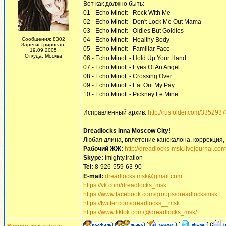
Вот как должно быть:
01 - Echo Minott - Rock With Me
02 - Echo Minott - Don't Lock Me Out Mama
03 - Echo Minott - Oldies But Goldies
Сообщения: 8302
04 - Echo Minott - Healthy Body
Зарегистрирован:
05 - Echo Minott - Familiar Face
19.09.2005
Откуда: Москва
06 - Echo Minott - Hold Up Your Hand
07 - Echo Minott - Eyes Of An Angel
08 - Echo Minott - Crossing Over
09 - Echo Minott - Eat Out My Pay
10 - Echo Minott - Pickney Fe Mine
Исправленный архив:
http://rusfolder.com/335293
_________________
Dreadlocks inna Moscow Сity!
Любая длина, вплетение канекалона, коррекция,
Рабочий ЖЖ:
http://dreadlocks-msk.livejournal.com
Skype:
imighty.iration
Tel:
8-926-559-63-90
E-mail:
dreadlocks.msk@gmail.com
https://vk.com/dreadlocks_msk
https://www.facebook.com/groups/dreadlocksmsk
https://twitter.com/dreadlocks__msk
https://www.tiktok.com/@dreadlocks_msk/