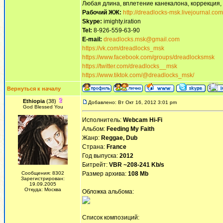
Любая длина, вплетение канекалона, коррекция,
Рабочий ЖЖ:
http://dreadlocks-msk.livejournal.com
Skype:
imighty.iration
Tel:
8-926-559-63-90
E-mail:
dreadlocks.msk@gmail.com
https://vk.com/dreadlocks_msk
https://www.facebook.com/groups/dreadlocksmsk
https://twitter.com/dreadlocks__msk
https://www.tiktok.com/@dreadlocks_msk/
Вернуться к началу
Ethiopia
(38)
Добавлено: Вт Окт 16, 2012 3:01 pm
God Blessed You
Исполнитель:
Webcam Hi-Fi
Альбом:
Feeding My Faith
Жанр:
Reggae, Dub
Страна:
France
Год выпуска:
2012
Битрейт:
VBR ~208-241 Kb/s
Сообщения: 8302
Размер архива:
108 Mb
Зарегистрирован:
19.09.2005
Откуда: Москва
Обложка альбома:
Список композиций: