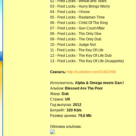
02 - Fred Locks - Wheat and Tears
03 - Fred Locks - Hurry Brings Worry
04 - Fred Locks - I Know
05 - Fred Locks - Rastaman Time
06 - Fred Locks - Child Of The King
07 - Fred Locks - Gun Court Affair
08 - Fred Locks - The Only One
09 - Fred Locks - The Only Dub
10 - Fred Locks - Judge Not
11 - Fred Locks - The Key Of Life
12 - Fred Locks - The Key Of Life Dub
13 - Fred Locks - The Key Of Life (Acappella)
Скачать:
http://rusfolder.com/33462090
Исполнитель:
Alpha & Omega meets Dan I
Альбом:
Blessed Are The Poor
Жанр:
Dub
Страна:
UK
Год выпуска:
2012
Битрейт:
320 Kb/s
Размер архива:
79,6 Mb
Обложка альбома: