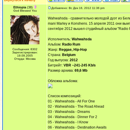
Вернуться к началу
Ethiopia
(38)
Добавлено: Вс Дек 16, 2012 11:36 pm
God Blessed You
Wahwahsda - сравнительно молодой дуэт из Бельг
mani Marley и Konshens. 15 апреля 2011 они выи
сентябре 2012 вышел студийный альбом "Radio 
Исполнитель:
Wahwahsda
Альбом:
Radio Rum
Сообщения: 8302
Жанр:
Reggae, Hip-Hop
Зарегистрирован:
Страна:
Belgium
19.09.2005
Откуда: Москва
Год выпуска:
2012
Битрейт:
VBR ~241-245 Kb/s
Размер архива:
69,6 Mb
Обложка альбома:
Список композиций:
01 - Wahwahsda - All For One
02 - Wahwahsda - The Road Ahead
03 - Wahwahsda - Dreams
04 - Wahwahsda - Dinner For 2
05 - Wahwahsda - I Know
06 - Wahwahsda - Destination Awaits