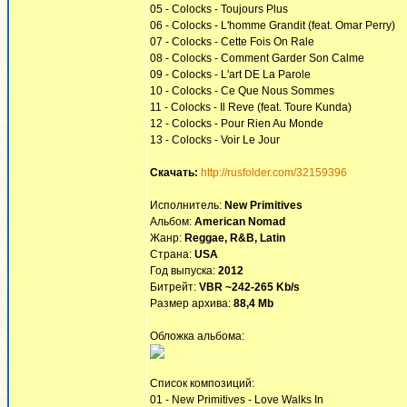
05 - Colocks - Toujours Plus
06 - Colocks - L'homme Grandit (feat. Omar Perry)
07 - Colocks - Cette Fois On Rale
08 - Colocks - Comment Garder Son Calme
09 - Colocks - L'art DE La Parole
10 - Colocks - Ce Que Nous Sommes
11 - Colocks - Il Reve (feat. Toure Kunda)
12 - Colocks - Pour Rien Au Monde
13 - Colocks - Voir Le Jour
Скачать:
http://rusfolder.com/32159396
Исполнитель:
New Primitives
Альбом:
American Nomad
Жанр:
Reggae, R&B, Latin
Страна:
USA
Год выпуска:
2012
Битрейт:
VBR ~242-265 Kb/s
Размер архива:
88,4 Mb
Обложка альбома:
Список композиций:
01 - New Primitives - Love Walks In