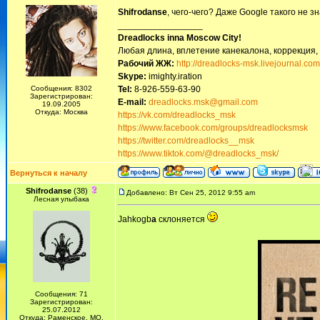
Shifrodanse
, чего-чего? Даже Google такого не 
_________________
Dreadlocks inna Moscow Сity!
Любая длина, вплетение канекалона, коррекция,
Рабочий ЖЖ:
http://dreadlocks-msk.livejournal.com
Skype:
imighty.iration
Сообщения: 8302
Tel:
8-926-559-63-90
Зарегистрирован:
E-mail:
dreadlocks.msk@gmail.com
19.09.2005
Откуда: Москва
https://vk.com/dreadlocks_msk
https://www.facebook.com/groups/dreadlocksmsk
https://twitter.com/dreadlocks__msk
https://www.tiktok.com/@dreadlocks_msk/
Вернуться к началу
Shifrodanse
(38)
Добавлено: Вт Сен 25, 2012 9:55 am
Лесная улыбака
Jahkogb
a
склоняется
Сообщения: 71
Зарегистрирован:
25.07.2012
Откуда: Раменское, МО.