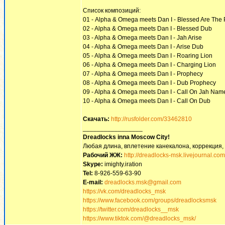
Список композиций:
01 - Alpha & Omega meets Dan I - Blessed Are The 
02 - Alpha & Omega meets Dan I - Blessed Dub
03 - Alpha & Omega meets Dan I - Jah Arise
04 - Alpha & Omega meets Dan I - Arise Dub
05 - Alpha & Omega meets Dan I - Roaring Lion
06 - Alpha & Omega meets Dan I - Charging Lion
07 - Alpha & Omega meets Dan I - Prophecy
08 - Alpha & Omega meets Dan I - Dub Prophecy
09 - Alpha & Omega meets Dan I - Call On Jah Nam
10 - Alpha & Omega meets Dan I - Call On Dub
Скачать:
http://rusfolder.com/33462810
_________________
Dreadlocks inna Moscow Сity!
Любая длина, вплетение канекалона, коррекция,
Рабочий ЖЖ:
http://dreadlocks-msk.livejournal.com
Skype:
imighty.iration
Tel:
8-926-559-63-90
E-mail:
dreadlocks.msk@gmail.com
https://vk.com/dreadlocks_msk
https://www.facebook.com/groups/dreadlocksmsk
https://twitter.com/dreadlocks__msk
https://www.tiktok.com/@dreadlocks_msk/