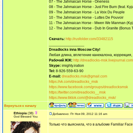
07 - The Jahmaican Horse - Oneness
08 - The Jahmaican Horse - Just Fire Burn (feat. Kyj
09 - The Jahmaican Horse - La Voix Du Peuple
10 - The Jahmaican Horse - Luttes De Pouvoir
11 - The Jahmaican Horse - Mwen We Manman (Kyja
12 - The Jahmaican Horse - Dub In Granite (Bonus 
Скачать:
http://rusfolder.com/33482115
_________________
Dreadlocks inna Moscow Сity!
Любая длина, вплетение канекалона, коррекция,
Рабочий ЖЖ:
http://dreadlocks-msk.livejournal.com
Skype:
imighty.iration
Tel:
8-926-559-63-90
E-mail:
dreadlocks.msk@gmail.com
https://vk.com/dreadlocks_msk
https://www.facebook.com/groups/dreadlocksmsk
https://twitter.com/dreadlocks__msk
https://www.tiktok.com/@dreadlocks_msk/
Вернуться к началу
Ethiopia
(38)
Добавлено: Пт Ноя 09, 2012 11:16 am
God Blessed You
Только что выяснила, что в альбоме Familiar Fac