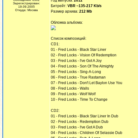
Год выпуска:
2012
Зарегистрирован:
Битрейт:
VBR ~135-217 Kb/s
19.09.2005
Откуда: Москва
Размер архива:
212 Mb
Обложка альбома:
Список композиций:
CD1:
01 - Fred Locks - Black Star Liner
02 - Fred Locks - Vision Of Redemption
03 - Fred Locks - I've Got A Joy
04 - Fred Locks - Son Of The Almighty
05 - Fred Locks - Sing-A-Long
06 - Fred Locks - True Rastaman
07 - Fred Locks - Don't Let Baylon Use You
08 - Fred Locks - Walls
09 - Fred Locks - Wolf Wolf
10 - Fred Locks - Time To Change
CD2:
01 - Fred Locks - Black Star Liner In Dub
02 - Fred Locks - Redemption Dub
03 - Fred Locks - I've Got A Dub
04 - Fred Locks - Children Of Selassie Dub