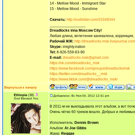
14 - Mellow Mood - Immigrant Star
15 - Mellow Mood - Sunshine
Скачать:
http://rusfolder.com/33348344
_________________
Dreadlocks inna Moscow Сity!
Любая длина, вплетение канекалона, коррекция,
Рабочий ЖЖ:
http://dreadlocks-msk.livejournal.com
Skype:
imighty.iration
Tel:
8-926-559-63-90
E-mail:
dreadlocks.msk@gmail.com
https://vk.com/dreadlocks_msk
https://www.facebook.com/groups/dreadlocksmsk
https://twitter.com/dreadlocks__msk
https://www.tiktok.com/@dreadlocks_msk/
Вернуться к началу
Ethiopia
(38)
Добавлено: Вс Ноя 04, 2012 12:41 pm
God Blessed You
В 2011-м не выкладывала этот альбом, а вот поче
Очень чётко 60 треков вошло. Добрых и любимых
Исполнитель:
Dennis Brown
Альбом:
At Joe Gibbs
Жанр:
Reggae