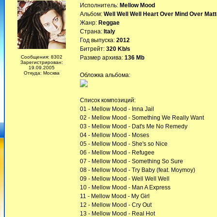
Исполнитель:
Mellow Mood
Альбом:
Well Well Well Heart Over Mind Over Matt
Жанр:
Reggae
Страна:
Italy
Год выпуска:
2012
Битрейт:
320 Kb/s
Сообщения: 8302
Размер архива:
136 Mb
Зарегистрирован:
19.09.2005
Откуда: Москва
Обложка альбома:
Список композиций:
01 - Mellow Mood - Inna Jail
02 - Mellow Mood - Something We Really Want
03 - Mellow Mood - Dat's Me No Remedy
04 - Mellow Mood - Moses
05 - Mellow Mood - She's so Nice
06 - Mellow Mood - Refugee
07 - Mellow Mood - Something So Sure
08 - Mellow Mood - Try Baby (feat. Moymoy)
09 - Mellow Mood - Well Well Well
10 - Mellow Mood - Man A Express
11 - Mellow Mood - My Girl
12 - Mellow Mood - Cry Out
13 - Mellow Mood - Real Hot