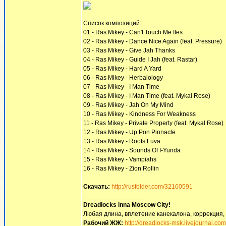
Список композиций:
01 - Ras Mikey - Can't Touch Me Ites
02 - Ras Mikey - Dance Nice Again (feat. Pressure)
03 - Ras Mikey - Give Jah Thanks
04 - Ras Mikey - Guide I Jah (feat. Rastar)
05 - Ras Mikey - Hard A Yard
06 - Ras Mikey - Herbalology
07 - Ras Mikey - I Man Time
08 - Ras Mikey - I Man Time (feat. Mykal Rose)
09 - Ras Mikey - Jah On My Mind
10 - Ras Mikey - Kindness For Weakness
11 - Ras Mikey - Private Property (feat. Mykal Rose)
12 - Ras Mikey - Up Pon Pinnacle
13 - Ras Mikey - Roots Luva
14 - Ras Mikey - Sounds Of I-Yunda
15 - Ras Mikey - Vampiahs
16 - Ras Mikey - Zion Rollin
Скачать:
http://rusfolder.com/32160591
_________________
Dreadlocks inna Moscow Сity!
Любая длина, вплетение канекалона, коррекция,
Рабочий ЖЖ:
http://dreadlocks-msk.livejournal.com