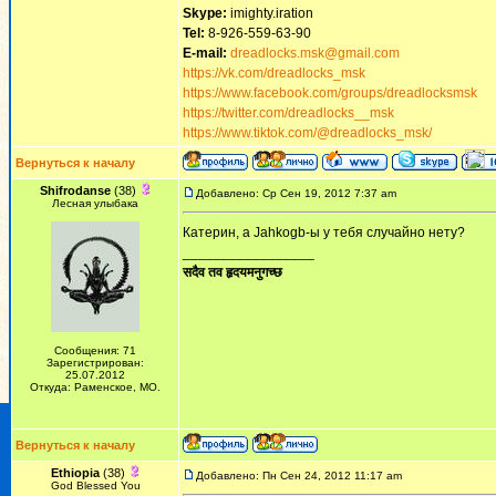
Skype:
imighty.iration
Tel:
8-926-559-63-90
E-mail:
dreadlocks.msk@gmail.com
https://vk.com/dreadlocks_msk
https://www.facebook.com/groups/dreadlocksmsk
https://twitter.com/dreadlocks__msk
https://www.tiktok.com/@dreadlocks_msk/
Вернуться к началу
Shifrodanse
(38)
Добавлено: Ср Сен 19, 2012 7:37 am
Лесная улыбака
Катерин, а Jahkogb-ы у тебя случайно нету?
_________________
सदैव तव हृदयमनुगच्छ
Сообщения: 71
Зарегистрирован:
25.07.2012
Откуда: Раменское, МО.
Вернуться к началу
Ethiopia
(38)
Добавлено: Пн Сен 24, 2012 11:17 am
God Blessed You