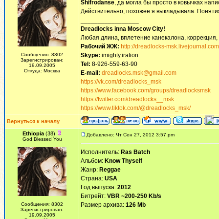
Shifrodanse
, да могла бы просто в ковычках напи
Действительно, похожее я выкладывала. Понятия 
_________________
Dreadlocks inna Moscow Сity!
Любая длина, вплетение канекалона, коррекция,
Рабочий ЖЖ:
http://dreadlocks-msk.livejournal.com
Сообщения: 8302
Skype:
imighty.iration
Зарегистрирован:
Tel:
8-926-559-63-90
19.09.2005
Откуда: Москва
E-mail:
dreadlocks.msk@gmail.com
https://vk.com/dreadlocks_msk
https://www.facebook.com/groups/dreadlocksmsk
https://twitter.com/dreadlocks__msk
https://www.tiktok.com/@dreadlocks_msk/
Вернуться к началу
Ethiopia
(38)
Добавлено: Чт Сен 27, 2012 3:57 pm
God Blessed You
Исполнитель:
Ras Batch
Альбом:
Know Thyself
Жанр:
Reggae
Страна:
USA
Год выпуска:
2012
Битрейт:
VBR ~200-250 Kb/s
Сообщения: 8302
Размер архива:
126 Mb
Зарегистрирован:
19.09.2005