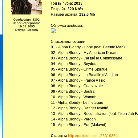
Год выпуска:
2013
Битрейт:
320 Kb/s
Размер архива:
132,6 Mb
Сообщения: 8302
Зарегистрирован:
Обложка альбома:
19.09.2005
Откуда: Москва
Список композиций:
01 - Alpha Blondy - Hope (feat. Beenie Man)
02 - Alpha Blondy - My American Dream
03 - Alpha Blondy - J'ai tué le Commissaire
04 - Alpha Blondy - Seydou
05 - Alpha Blondy - Crime Spirituel
06 - Alpha Blondy - La Bataille d'Abidjan
07 - Alpha Blondy - France A Fric
08 - Alpha Blondy - Ouarzazate
09 - Alpha Blondy - Soutra
10 - Alpha Blondy - Woman
11 - Alpha Blondy - Le métèque
12 - Alpha Blondy - Danger Ivoirité
13 - Alpha Blondy - Réconciliation (feat. Tiken Jah F
14 - Alpha Blondy - Pardon
15 - Alpha Blondy - Exil (Malavoi)
Скачать:
http://rusfolder.com/35319354