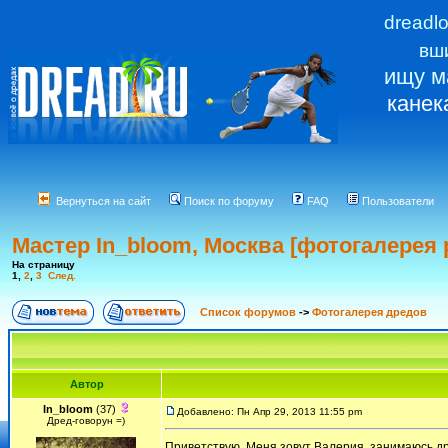
dreadl
вш
ищу м
канек
Вернуться на сайт
Поиск по форуму
FAQ
Пользователи
Мастер In_bloom, Москва [фотогалерея 
На страницу
1
,
2
,
3
След.
Список форумов
->
Фотогалерея дредов
Автор
In_bloom
(37)
Добавлено: Пн Апр 29, 2013 11:55 pm
Дред-говорун =)
Приветствую. Меня зовут Валерия, занимаюсь др