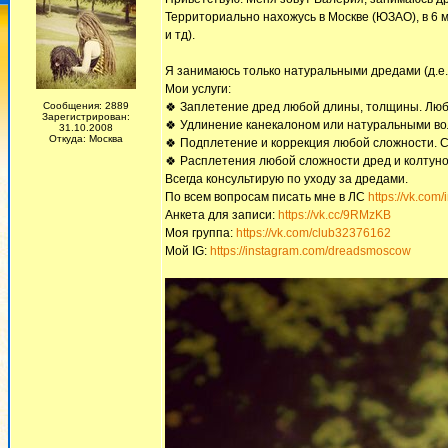
Территориально нахожусь в Москве (ЮЗАО), в 6 м
и тд).
Я занимаюсь только натуральными дредами (д.е.,с
Мои услуги:
Сообщения: 2889
🍀 Заплетение дред любой длины, толщины. Любы
Зарегистрирован:
🍀 Удлинение канекалоном или натуральными во
31.10.2008
Откуда: Москва
🍀 Подплетение и коррекция любой сложности. С
🍀 Расплетения любой сложности дред и колтуно
Всегда консультирую по уходу за дредами.
По всем вопросам писать мне в ЛС
https://vk.com/
Анкета для записи:
https://vk.cc/9RMzKB
Моя группа:
https://vk.com/club32376162
Мой IG:
https://instagram.com/dreadsmoscow