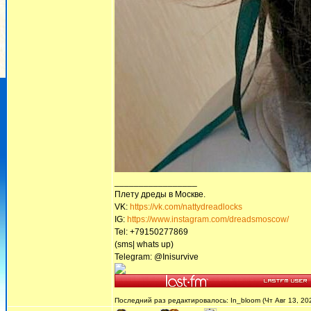
_________________
Плету дреды в Москве.
VK:
https://vk.com/nattydreadlocks
IG:
https://www.instagram.com/dreadsmoscow/
Tel: +79150277869
(sms| whats up)
Telegram: @Inisurvive
Последний раз редактировалось: In_bloom (Чт Авг 13, 202