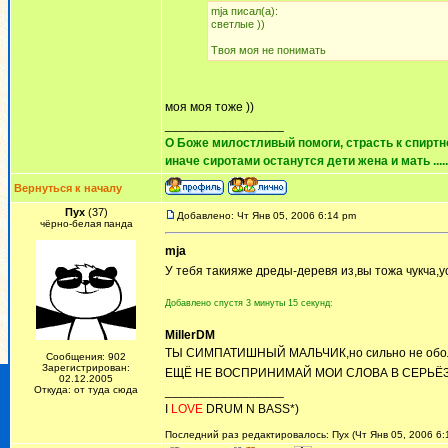
mja писал(а):
cветлые ))
Твоя моя не понимать
моя моя тоже ))
_________________
О Боже милостливый помоги, страсть к спиртно
иначе сиротами останутся дети жена и мать ......
Вернуться к началу
Пух
(37)
Добавлено: Чт Янв 05, 2006 6:14 pm
чёрно-белая панда
mja
У тебя такияже дреды-деревя из,вы тожа чукча,
Добавлено спустя 3 минуты 15 секунд:
MillerDM
ТЫ СИМПАТИШНЫЙ МАЛЬЧИК,но сильно не обольщай
Сообщения: 902
Зарегистрирован:
ЕЩЁ НЕ ВОСПРИНИМАЙ МОИ СЛОВА В СЕРЬЁЗ!
02.12.2005
Откуда: от туда сюда
_________________
I
LOVE
DRUM N BASS*)
Последний раз редактировалось: Пух (Чт Янв 05, 2006 6: