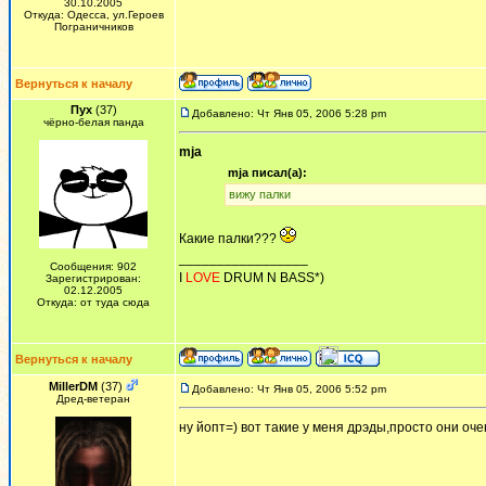
30.10.2005
Откуда: Одесса, ул.Героев
Пограничников
Вернуться к началу
Пух
(37)
Добавлено: Чт Янв 05, 2006 5:28 pm
чёрно-белая панда
mja
mja писал(а):
вижу палки
Какие палки???
_________________
Сообщения: 902
I
LOVE
DRUM N BASS*)
Зарегистрирован:
02.12.2005
Откуда: от туда сюда
Вернуться к началу
MillerDM
(37)
Добавлено: Чт Янв 05, 2006 5:52 pm
Дред-ветеран
ну йопт=) вот такие у меня дрэды,просто они оче