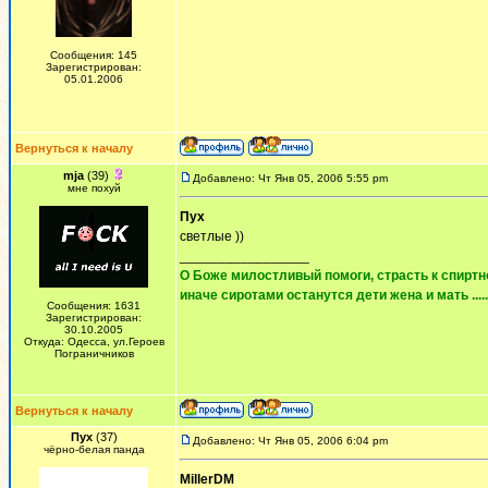
Сообщения: 145
Зарегистрирован:
05.01.2006
Вернуться к началу
mja
(39)
Добавлено: Чт Янв 05, 2006 5:55 pm
мне похуй
Пух
cветлые ))
_________________
О Боже милостливый помоги, страсть к спиртно
иначе сиротами останутся дети жена и мать ......
Сообщения: 1631
Зарегистрирован:
30.10.2005
Откуда: Одесса, ул.Героев
Пограничников
Вернуться к началу
Пух
(37)
Добавлено: Чт Янв 05, 2006 6:04 pm
чёрно-белая панда
MillerDM