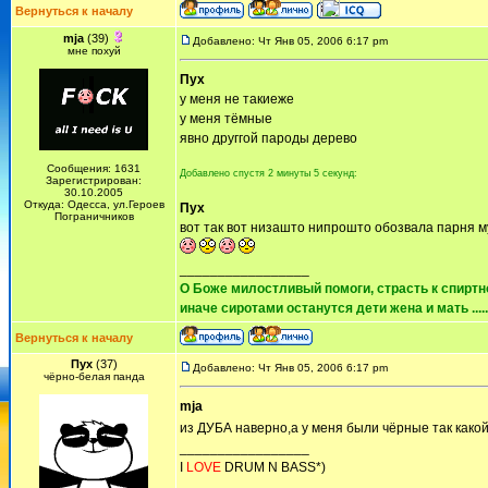
Вернуться к началу
mja
(39)
Добавлено: Чт Янв 05, 2006 6:17 pm
мне похуй
Пух
у меня не такиеже
у меня тёмные
явно друггой пароды дерево
Сообщения: 1631
Добавлено спустя 2 минуты 5 секунд:
Зарегистрирован:
30.10.2005
Откуда: Одесса, ул.Героев
Пух
Пограничников
вот так вот низашто нипрошто обозвала парня 
_________________
О Боже милостливый помоги, страсть к спиртно
иначе сиротами останутся дети жена и мать ......
Вернуться к началу
Пух
(37)
Добавлено: Чт Янв 05, 2006 6:17 pm
чёрно-белая панда
mja
из ДУБА наверно,а у меня были чёрные так как
_________________
I
LOVE
DRUM N BASS*)