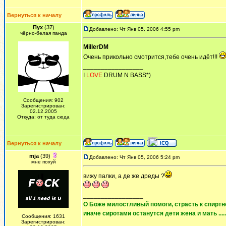
Вернуться к началу
Пух
(37)
Добавлено: Чт Янв 05, 2006 4:55 pm
чёрно-белая панда
MillerDM
Очень прикольно смотрится,тебе очень идёт!!!
_________________
I
LOVE
DRUM N BASS*)
Сообщения: 902
Зарегистрирован:
02.12.2005
Откуда: от туда сюда
Вернуться к началу
mja
(39)
Добавлено: Чт Янв 05, 2006 5:24 pm
мне похуй
вижу палки, а де же дреды ?
_________________
О Боже милостливый помоги, страсть к спиртно
иначе сиротами останутся дети жена и мать ......
Сообщения: 1631
Зарегистрирован: