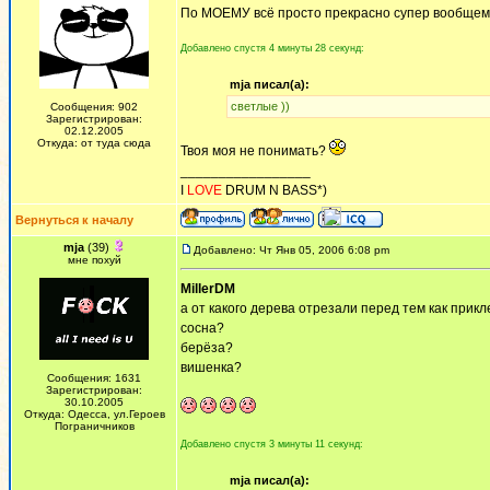
По МОЕМУ всё просто прекрасно супер вообщем!
Добавлено спустя 4 минуты 28 секунд:
mja писал(а):
cветлые ))
Сообщения: 902
Зарегистрирован:
02.12.2005
Откуда: от туда сюда
Твоя моя не понимать?
_________________
I
LOVE
DRUM N BASS*)
Вернуться к началу
mja
(39)
Добавлено: Чт Янв 05, 2006 6:08 pm
мне похуй
MillerDM
а от какого дерева отрезали перед тем как прикл
сосна?
берёза?
вишенка?
Сообщения: 1631
Зарегистрирован:
30.10.2005
Откуда: Одесса, ул.Героев
Пограничников
Добавлено спустя 3 минуты 11 секунд:
mja писал(а):