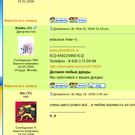
15.01.2006
Вернуться к началу
Kiedis
(40)
Добавлено: Вс Янв 15, 2006 11:18 pm
Дред-мастер
класные локи =)
_________________
www.dreadlock.ru
ICQ-449225860-ICQ
Сообщения: 586
Телефон - 8-926-173-59-98
Зарегистрирован:
http://vkontakte.ru/club2870859
26.05.2005
Откуда: Москва
Делаем любые дреды
Мы заботимся о ваших дредах.
Вернуться к началу
fen
(39)
Добавлено: Вс Мар 26, 2006 3:45 pm
Нуб
очень както ровно всё....я люблю корявость на го
_________________
o_o
Сообщения: 6
Зарегистрирован:
16.03.2006