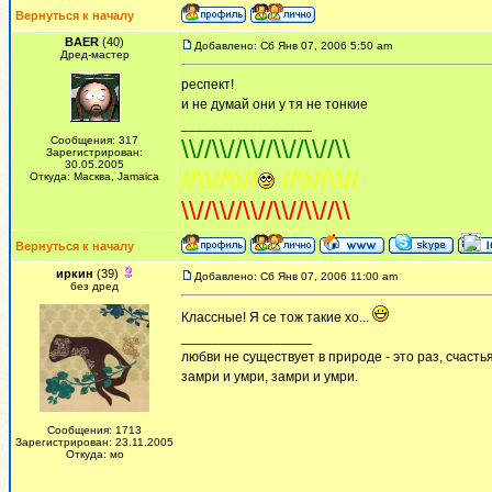
Вернуться к началу
BAER
(40)
Добавлено: Сб Янв 07, 2006 5:50 am
Дред-мастер
респект!
и не думай они у тя не тонкие
_________________
Сообщения: 317
\\//\\//\\//\\//\\//\\
Зарегистрирован:
30.05.2005
//\\//\\//
//\\//\\//
Откуда: Масква, Jamaica
\\//\\//\\//\\//\\//\\
Вернуться к началу
иркин
(39)
Добавлено: Сб Янв 07, 2006 11:00 am
без дред
Классные! Я се тож такие хо...
_________________
любви не существует в природе - это раз, счастья
замри и умри, замри и умри.
Сообщения: 1713
Зарегистрирован: 23.11.2005
Откуда: мо