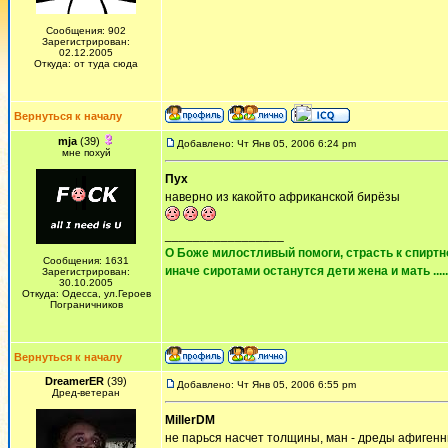
Сообщения: 902
Зарегистрирован:
02.12.2005
Откуда: от туда сюда
Вернуться к началу
mja
(39)
Добавлено: Чт Янв 05, 2006 6:24 pm
мне похуй
Пух
наверно из какойто африканской бирёзы
_________________
О Боже милостливый помоги, страсть к спиртно
Сообщения: 1631
иначе сиротами останутся дети жена и мать ......
Зарегистрирован:
30.10.2005
Откуда: Одесса, ул.Героев
Пограничников
Вернуться к началу
DreamerER
(39)
Добавлено: Чт Янв 05, 2006 6:55 pm
Дред-ветеран
MillerDM
не парься насчет толщины, ман - дреды афигенн