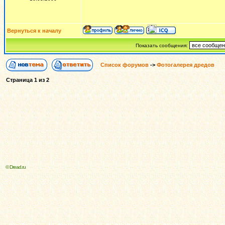
Вернуться к началу
Показать сообщения:
Список форумов
->
Фотогалерея дредов
Страница
1
из
2
© Dread.ru