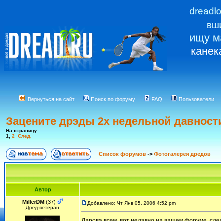
dreadl
вш
ищу м
канек
Вернуться на сайт
Поиск по форуму
FAQ
Пользователи
Зацените дрэды 2х недельной давности
На страницу
1
,
2
След.
Список форумов
->
Фотогалерея дредов
Автор
MillerDM
(37)
Добавлено: Чт Янв 05, 2006 4:52 pm
Дред-ветеран
Дарова всем ,вот недавно на ващем форуме ,сде