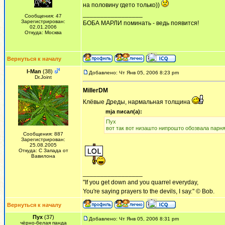
на половину гдето только))
_________________
Сообщения: 47
Зарегистрирован:
БОБА МАРЛИ поминать - ведь появится!
02.01.2006
Откуда: Москва
Вернуться к началу
I-Man
(38)
Добавлено: Чт Янв 05, 2006 8:23 pm
Dr.Joint
MillerDM
Клёвые Дреды, нармальная толщина
mja писал(а):
Пух
вот так вот низашто нипрошто обозвала парн
Сообщения: 887
Зарегистрирован:
25.08.2005
Откуда: С Запада от
Вавилона
_________________
"If you get down and you quarrel everyday,
You're saying prayers to the devils, I say." © Bob.
Вернуться к началу
Пух
(37)
Добавлено: Чт Янв 05, 2006 8:31 pm
чёрно-белая панда