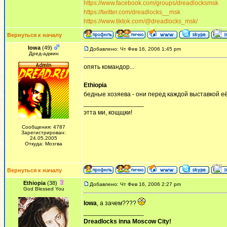
https://www.facebook.com/groups/dreadlocksmsk
https://twitter.com/dreadlocks__msk
https://www.tiktok.com/@dreadlocks_msk/
Вернуться к началу
Iowa
(49)
Добавлено: Чт Фев 16, 2006 1:45 pm
Дред-админ
опять командор...
Ethiopia
бедные хозяева - они перед каждой выставкой е
_________________
этта ми, кощщки!
Сообщения: 4787
Зарегистрирован:
24.05.2005
Откуда: Мозгва
Вернуться к началу
Ethiopia
(38)
Добавлено: Чт Фев 16, 2006 2:27 pm
God Blessed You
Iowa
, а зачем????
_________________
Dreadlocks inna Moscow Сity!