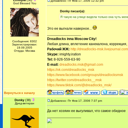
Ethiopia
(38)
Добавлено: Пт Фев 17, 2006 12:32 pm
God Blessed You
Donky писал(а):
Я такую на улице видела только она чуть ме
Это ее выгнали наверное...
_________________
Dreadlocks inna Moscow Сity!
Сообщения: 8302
Любая длина, вплетение канекалона, коррекция,
Зарегистрирован:
19.09.2005
Рабочий ЖЖ:
http://dreadlocks-msk.livejournal.com
Откуда: Москва
Skype:
imighty.iration
Tel:
8-926-559-63-90
E-mail:
dreadlocks.msk@gmail.com
https://vk.com/dreadlocks_msk
https://www.facebook.com/groups/dreadlocksmsk
https://twitter.com/dreadlocks__msk
https://www.tiktok.com/@dreadlocks_msk/
Вернуться к началу
Donky
(38)
Добавлено: Пт Фев 17, 2006 7:37 pm
Дред-ветеран
Да нет хозяин ее выгуливал, что самое обидное
_________________