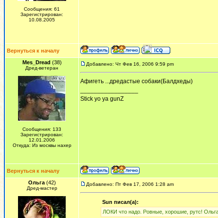
Сообщения: 61
Зарегистрирован:
10.08.2005
Вернуться к началу
Mes_Dread
(38)
Добавлено: Чт Фев 16, 2006 9:59 pm
Дред-ветеран
Афигеть ...дредастые собаки(Балдхеды)
_________________
Stick yo ya gunZ
Сообщения: 133
Зарегистрирован:
12.01.2006
Откуда: Из москвы нахер
Вернуться к началу
Ольга
(42)
Добавлено: Пт Фев 17, 2006 1:28 am
Дред-мастер
Sun писал(а):
ЛОКИ что надо. Ровные, хорошие, рутс! Ольга