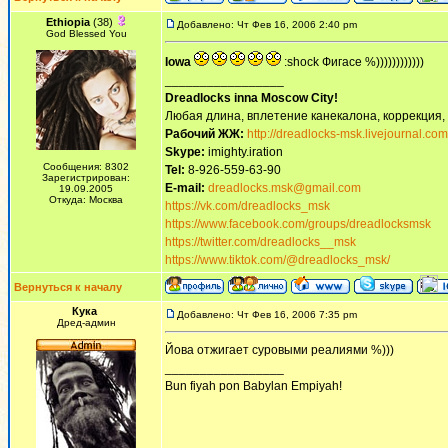
Ethiopia
(38)
Добавлено: Чт Фев 16, 2006 2:40 pm
God Blessed You
Iowa
:shock Фигасе %))))))))))))
_________________
Dreadlocks inna Moscow Сity!
Любая длина, вплетение канекалона, коррекция,
Рабочий ЖЖ:
http://dreadlocks-msk.livejournal.com
Skype:
imighty.iration
Сообщения: 8302
Tel:
8-926-559-63-90
Зарегистрирован:
E-mail:
dreadlocks.msk@gmail.com
19.09.2005
Откуда: Москва
https://vk.com/dreadlocks_msk
https://www.facebook.com/groups/dreadlocksmsk
https://twitter.com/dreadlocks__msk
https://www.tiktok.com/@dreadlocks_msk/
Вернуться к началу
Кука
Добавлено: Чт Фев 16, 2006 7:35 pm
Дред-админ
Йова отжигает суровыми реалиями %)))
_________________
Bun fiyah pon Babylan Empiyah!