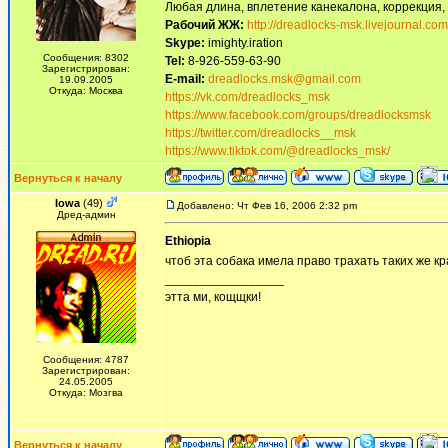
Любая длина, вплетение канекалона, коррекция,
Рабочий ЖЖ:
http://dreadlocks-msk.livejournal.com
Skype:
imighty.iration
Сообщения: 8302
Tel:
8-926-559-63-90
Зарегистрирован:
E-mail:
dreadlocks.msk@gmail.com
19.09.2005
Откуда: Москва
https://vk.com/dreadlocks_msk
https://www.facebook.com/groups/dreadlocksmsk
https://twitter.com/dreadlocks__msk
https://www.tiktok.com/@dreadlocks_msk/
Вернуться к началу
Iowa
(49)
Добавлено: Чт Фев 16, 2006 2:32 pm
Дред-админ
Ethiopia
чтоб эта собака имела право трахать таких же к
_________________
этта ми, кощщки!
Сообщения: 4787
Зарегистрирован:
24.05.2005
Откуда: Мозгва
Вернуться к началу