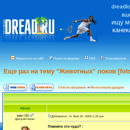
dreadl
вш
ищу м
канек
Вернуться на сайт
Поиск по форуму
FAQ
Пользователи
Еще раз на тему "Животных" локов [fot
Список форумов
->
Фотогалерея дредов
Автор
sun
(36)
Добавлено: Чт Фев 16, 2006 1:35 pm
Дред-ветеран
Помните это чудо? :