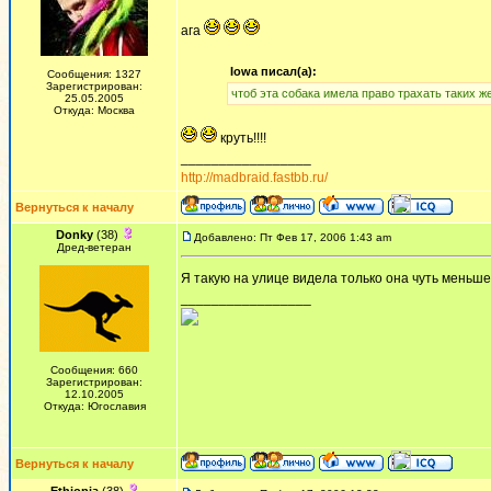
ага
Iowa писал(а):
Сообщения: 1327
Зарегистрирован:
чтоб эта собака имела право трахать таких ж
25.05.2005
Откуда: Москва
круть!!!!
_________________
http://madbraid.fastbb.ru/
Вернуться к началу
Donky
(38)
Добавлено: Пт Фев 17, 2006 1:43 am
Дред-ветеран
Я такую на улице видела только она чуть меньш
_________________
Сообщения: 660
Зарегистрирован:
12.10.2005
Откуда: Югославия
Вернуться к началу