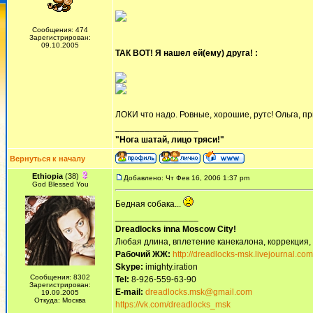
Сообщения: 474
Зарегистрирован:
09.10.2005
ТАК ВОТ! Я нашел ей(ему) друга! :
ЛОКИ что надо. Ровные, хорошие, рутс! Ольга, п
_________________
"Нога шатай, лицо тряси!"
Вернуться к началу
Ethiopia
(38)
Добавлено: Чт Фев 16, 2006 1:37 pm
God Blessed You
Бедная собака...
_________________
Dreadlocks inna Moscow Сity!
Любая длина, вплетение канекалона, коррекция,
Рабочий ЖЖ:
http://dreadlocks-msk.livejournal.com
Skype:
imighty.iration
Сообщения: 8302
Tel:
8-926-559-63-90
Зарегистрирован:
E-mail:
dreadlocks.msk@gmail.com
19.09.2005
Откуда: Москва
https://vk.com/dreadlocks_msk