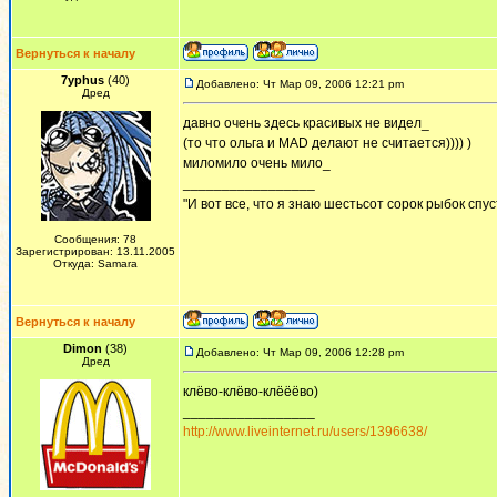
Вернуться к началу
7yphus
(40)
Добавлено: Чт Мар 09, 2006 12:21 pm
Дред
давно очень здесь красивых не видел_
(то что ольга и MAD делают не считается)))) )
миломило очень мило_
_________________
"И вот все, что я знаю шестьсот сорок рыбок спус
Сообщения: 78
Зарегистрирован: 13.11.2005
Откуда: Samara
Вернуться к началу
Dimon
(38)
Добавлено: Чт Мар 09, 2006 12:28 pm
Дред
клёво-клёво-клёёёво)
_________________
http://www.liveinternet.ru/users/1396638/