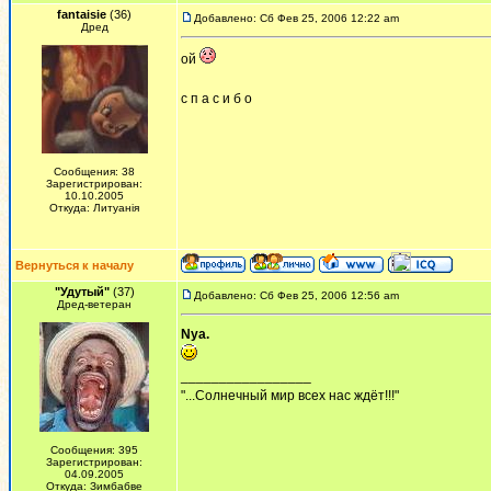
fantaisie
(36)
Добавлено: Сб Фев 25, 2006 12:22 am
Дред
ой
с п а с и б о
Сообщения: 38
Зарегистрирован:
10.10.2005
Откуда: Литуанiя
Вернуться к началу
"Удутый"
(37)
Добавлено: Сб Фев 25, 2006 12:56 am
Дред-ветеран
Nya.
_________________
"...Солнечный мир всех нас ждёт!!!"
Сообщения: 395
Зарегистрирован:
04.09.2005
Откуда: Зимбабве