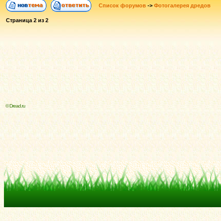
Список форумов
->
Фотогалерея дредов
Страница
2
из
2
© Dread.ru