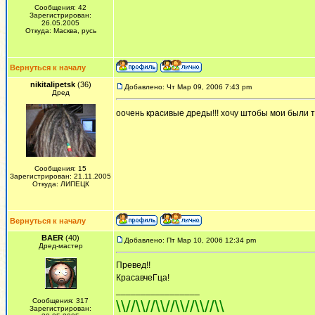
Сообщения: 42
Зарегистрирован:
26.05.2005
Откуда: Масква, русь
Вернуться к началу
nikitalipetsk
(36)
Добавлено: Чт Мар 09, 2006 7:43 pm
Дред
оочень красивые дреды!!! хочу штобы мои были 
Сообщения: 15
Зарегистрирован: 21.11.2005
Откуда: ЛИПЕЦК
Вернуться к началу
BAER
(40)
Добавлено: Пт Мар 10, 2006 12:34 pm
Дред-мастер
Превед!!
КрасавчеГца!
_________________
Сообщения: 317
\\//\\//\\//\\//\\//\\
Зарегистрирован: