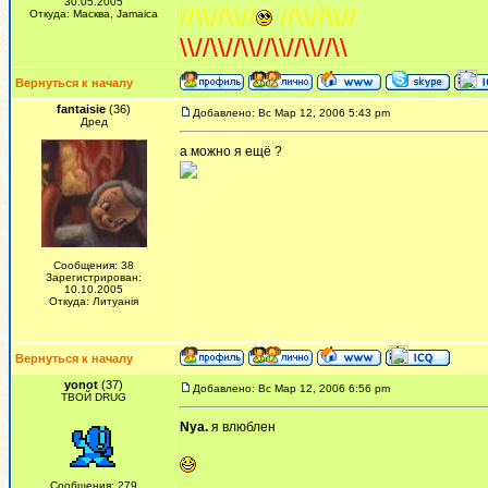
30.05.2005
//\\//\\//
//\\//\\//
Откуда: Масква, Jamaica
\\//\\//\\//\\//\\//\\
Вернуться к началу
fantaisie
(36)
Добавлено: Вс Мар 12, 2006 5:43 pm
Дред
а можно я ещё ?
Сообщения: 38
Зарегистрирован:
10.10.2005
Откуда: Литуанiя
Вернуться к началу
yonot
(37)
Добавлено: Вс Мар 12, 2006 6:56 pm
ТВОЙ DRUG
Nya.
я влюблен
Сообщения: 279