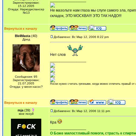
_________________
Зарегистрирован:
15.12.2005
Откуда: Наркодиспансер
Не мазольте нам глаза мы слуги самого зла, припе
№13
складок, ЭТО МОСКВА!!! ЭТО ТАК НАДО!!!
Вернуться к началу
Bk4Masta
(40)
Добавлено: Вс Мар 12, 2006 8:22 pm
Дред
Нет слов
_________________
Сообщения: 95
Зарегистрирован:
21.07.2005
Носки нужно считать грязными, когда можно отличить правый от 
Откуда: у меня насос?
Вернуться к началу
mja
(39)
Добавлено: Вс Мар 12, 2006 11:11 pm
мне похуй
Кра
_________________
О Боже милостливый помоги, страсть к спиртно