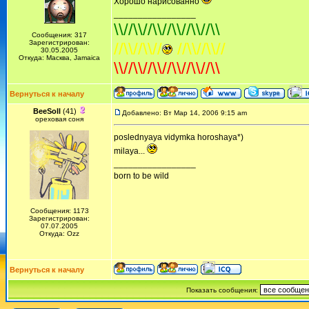
Хорошо нарисованно
_________________
\\//\\//\\//\\//\\//\\
Сообщения: 317
Зарегистрирован:
//\\//\\//
//\\//\\//
30.05.2005
Откуда: Масква, Jamaica
\\//\\//\\//\\//\\//\\
Вернуться к началу
BeeSoll
(41)
Добавлено: Вт Мар 14, 2006 9:15 am
ореховая соня
poslednyaya vidymka horoshaya*)
milaya...
_________________
born to be wild
Сообщения: 1173
Зарегистрирован:
07.07.2005
Откуда: Ozz
Вернуться к началу
Показать сообщения: