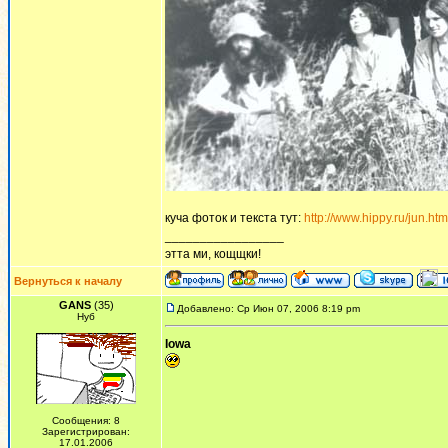
куча фоток и текста тут:
http://www.hippy.ru/jun.htm
_________________
этта ми, кощщки!
Вернуться к началу
GANS
(35)
Добавлено: Ср Июн 07, 2006 8:19 pm
Нуб
Iowa
Сообщения: 8
Зарегистрирован:
17.01.2006