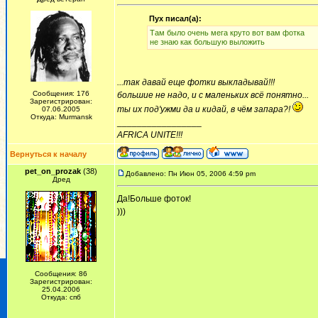
Пух писал(а):
Там было очень мега круто вот вам фотка
не знаю как большую выложить
...так давай еще фотки выкладывай!!!
Сообщения: 176
большие не надо, и с маленьких всё понятно...
Зарегистрирован:
ты их под'ужми да и кидай, в чём запара?!
07.06.2005
Откуда: Murmansk
_________________
AFRICA UNITE!!!
Вернуться к началу
pet_on_prozak
(38)
Добавлено: Пн Июн 05, 2006 4:59 pm
Дред
Да!Больше фоток!
)))
Сообщения: 86
Зарегистрирован:
25.04.2006
Откуда: спб