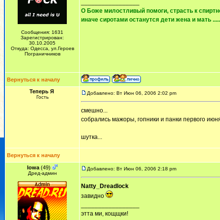
_________________
О Боже милостливый помоги, страсть к спиртно
иначе сиротами останутся дети жена и мать ......
Сообщения: 1631
Зарегистрирован:
30.10.2005
Откуда: Одесса, ул.Героев
Пограничников
Вернуться к началу
Теперь Я
Добавлено: Вт Июн 06, 2006 2:02 pm
Гость
смешно...
собрались мажоры, гопники и панки первого июня 
шутка...
Вернуться к началу
Iowa
(49)
Добавлено: Вт Июн 06, 2006 2:18 pm
Дред-админ
Natty_Dreadlock
завидно
_________________
этта ми, кощщки!