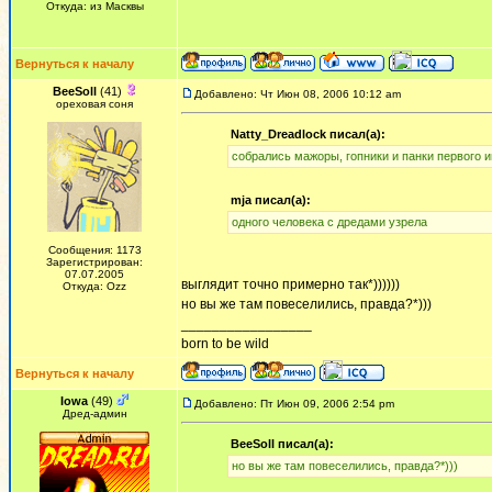
Откуда: из Масквы
Вернуться к началу
BeeSoll
(41)
Добавлено: Чт Июн 08, 2006 10:12 am
ореховая соня
Natty_Dreadlock писал(а):
собрались мажоры, гопники и панки первого ию
mja писал(а):
одного человека с дредами узрела
Сообщения: 1173
Зарегистрирован:
07.07.2005
выглядит точно примерно так*))))))
Откуда: Ozz
но вы же там повеселились, правда?*)))
_________________
born to be wild
Вернуться к началу
Iowa
(49)
Добавлено: Пт Июн 09, 2006 2:54 pm
Дред-админ
BeeSoll писал(а):
но вы же там повеселились, правда?*)))