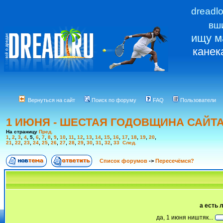
dreadl
вш
ищу м
канек
Вернуться на сайт
Поиск по форуму
FAQ
Пользователи
1 ИЮНЯ - ШЕСТАЯ ГОДОВЩИНА САЙТ
На страницу
Пред.
1
,
2
,
3
,
4
,
5
,
6
,
7
,
8
,
9
,
10
,
11
,
12
,
13
,
14
,
15
,
16
,
17
,
18
,
19
,
20
,
21
,
22
,
23
,
24
,
25
,
26
,
27
,
28
,
29
,
30
,
31
,
32
,
33
След.
Список форумов
->
Пересечёмся?
а есть
да, 1 июня ништяк...