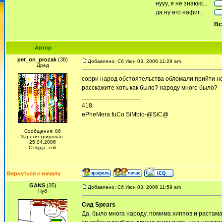
нууу, я не знаюю...
да ну его нафиг...
Вс
Автор
pet_on_prozak
(38)
Добавлено: Сб Июн 03, 2006 11:29 am
Дред
сорри народ обстоятельства обломали прийти не п
расскажите хоть как было? народу много было?
_________________
418
ePheMera fuCo SiMbio-@SiC@
Сообщения: 86
Зарегистрирован:
25.04.2006
Откуда: спб
Вернуться к началу
GANS
(35)
Добавлено: Сб Июн 03, 2006 11:59 am
Нуб
Сид Spears
Да, было многа народу, помима хиппов и растама