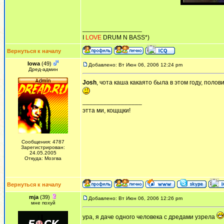
_________________
I
LOVE
DRUM N BASS*)
Вернуться к началу
Iowa
(49)
Добавлено: Вт Июн 06, 2006 12:24 pm
Дред-админ
Josh
, чота каша какаято была в этом году, пол
_________________
этта ми, кощщки!
Сообщения: 4787
Зарегистрирован:
24.05.2005
Откуда: Мозгва
Вернуться к началу
mja
(39)
Добавлено: Вт Июн 06, 2006 12:26 pm
мне похуй
ура, я даче одного человека с дредами узрела