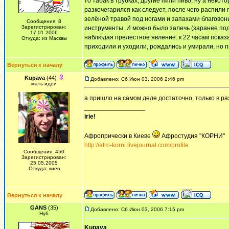
то табак в трубках, другие пили пиво, ну а неко
разкочегарился как следует, после чего распили
зелёной травой под ногами и запахами благовон
Сообщения: 8
Зарегистрирован:
инструменты. И можно было залечь (заранее подл
17.01.2006
наблюдая прелестное явление: к 22 часам показ
Откуда: из Масквы
приходили и уходили, рождались и умирали, но 
Вернуться к началу
Kupava
(44)
Добавлено: Сб Июн 03, 2006 2:46 pm
мать идеи
а пришло на самом деле достаточно, только в ра
_________________
irie!
Афропрически в Киеве
Афростудия "КОРНИ"
http://afro-korni.livejournal.com/profile
Сообщения: 450
Зарегистрирован:
25.05.2005
Откуда: киев
Вернуться к началу
GANS
(35)
Добавлено: Сб Июн 03, 2006 7:15 pm
Нуб
Kupava