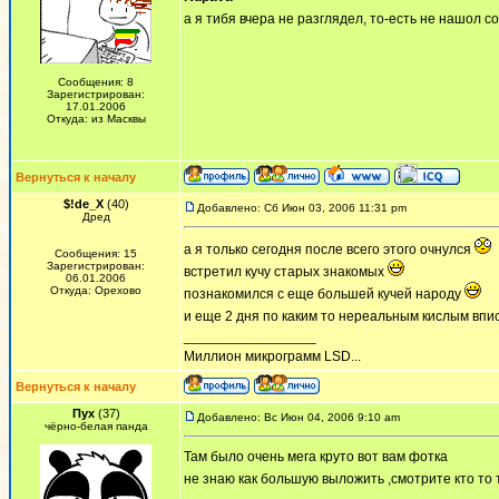
а я тибя вчера не разглядел, то-есть не нашол с
Сообщения: 8
Зарегистрирован:
17.01.2006
Откуда: из Масквы
Вернуться к началу
$!de_X
(40)
Добавлено: Сб Июн 03, 2006 11:31 pm
Дред
а я только сегодня после всего этого очнулся
Сообщения: 15
Зарегистрирован:
встретил кучу старых знакомых
06.01.2006
Откуда: Орехово
познакомился с еще большей кучей народу
и еще 2 дня по каким то нереальным кислым впи
_________________
Миллион микрограмм LSD...
Вернуться к началу
Пух
(37)
Добавлено: Вс Июн 04, 2006 9:10 am
чёрно-белая панда
Там было очень мега круто вот вам фотка
не знаю как большую выложить ,смотрите кто то