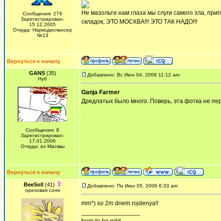
Не мазольте нам глаза мы слуги самого зла, припе
Сообщения: 279
Зарегистрирован:
складок, ЭТО МОСКВА!!! ЭТО ТАК НАДО!!!
15.12.2005
Откуда: Наркодиспансер
№13
Вернуться к началу
GANS
(35)
Добавлено: Вс Июн 04, 2006 11:12 am
Нуб
Ganja Farmer
Дредлатых было много. Поверь, эта фотка не пер
Сообщения: 8
Зарегистрирован:
17.01.2006
Откуда: из Масквы
Вернуться к началу
BeeSoll
(41)
Добавлено: Пн Июн 05, 2006 6:33 am
ореховая соня
mm*) so 2m dnem rojdenya!!
_________________