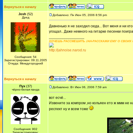
Вернуться к началу
Josh
(52)
Добавлено: Пн Июн 05, 2006 8:56 pm
Дред
Давненько я не заходил сюда... Вот меня и ни кт
угощал.. Даже немного на гитарке песенки поигра
_________________
ХОЧЕШЬ РАССМЕШИТЬ JAH-РАССКАЖИ ЕМУ О СВОИХ 
http://jahnoise.narod.ru
Сообщения: 54
Зарегистрирован: 09.11.2005
Откуда: Междугородний
Вернуться к началу
Пух
(37)
Добавлено: Вт Июн 06, 2006 7:59 am
чёрно-белая панда
вот есчё...
Извените за компром ,но кольяен ето ж ммм не н
респект ну и всем тоже
Сообщения: 902
Зарегистрирован: