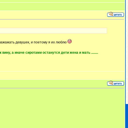
уважажать девушек, и поетому я их люблю
ну, а иначе сиротами останутся дети жена и мать ........