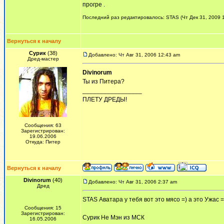
прогре .
Последний раз редактировалось: STAS (Чт Дек 31, 2009 1
Вернуться к началу
Сурик
(38)
Добавлено: Чт Авг 31, 2006 12:43 am
Дред-мастер
Divinorum
Ты из Питера?
_________________
ПЛЕТУ ДРЕДЫ!
Сообщения: 63
Зарегистрирован:
19.06.2006
Откуда: Питер
Вернуться к началу
Divinorum
(40)
Добавлено: Чт Авг 31, 2006 2:37 am
Дред
STAS Аватара у тебя вот это мясо =) а это Ужас =
Сообщения: 15
Зарегистрирован:
Сурик Не Мэн из МСК
16.05.2006