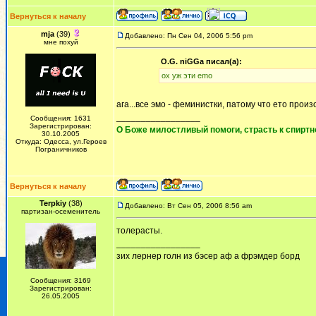
Вернуться к началу
mja
(39)
Добавлено: Пн Сен 04, 2006 5:56 pm
мне похуй
O.G. niGGa писал(а):
ох уж эти emo
ага...все эмо - феминистки, патому что ето про
_________________
Сообщения: 1631
Зарегистрирован:
О Боже милостливый помоги, страсть к спиртном
30.10.2005
Откуда: Одесса, ул.Героев
Пограничников
Вернуться к началу
Terpkiy
(38)
Добавлено: Вт Сен 05, 2006 8:56 am
партизан-осеменитель
толерасты.
_________________
зих лернер голн из бэсер аф а фрэмдер борд
Сообщения: 3169
Зарегистрирован:
26.05.2005