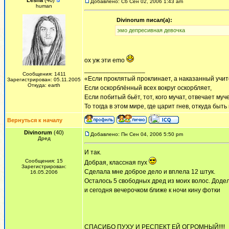
Lesha
(40)
Добавлено: Сб Сен 02, 2006 1:43 am
human
Divinorum писал(а):
эмо депресивная девочка
ох уж эти emo
_________________
Сообщения: 1411
«Если проклятый проклинает, а наказанный учит
Зарегистрирован: 05.11.2005
Откуда: earth
Если оскорблённый всех вокруг оскорбляет,
Если побитый бьёт, тот, кого мучат, отвечает муч
То тогда в этом мире, где царит гнев, откуда быт
Вернуться к началу
Divinorum
(40)
Добавлено: Пн Сен 04, 2006 5:50 pm
Дред
И так.
Сообщения: 15
Добрая, классная пух
Зарегистрирован:
Сделала мне доброе дело и вплела 12 штук.
16.05.2006
Осталось 5 свободных дред из моих волос. Доде
и сегодня вечерочком ближе к ночи кину фотки
СПАСИБО ПУХУ И РЕСПЕКТ ЕЙ ОГРОМНЫЙ!!!!