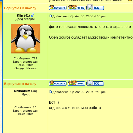
у меня см 17 волосня остальное канекалон
Вернуться к началу
Klin
(41)
Добавлено: Ср Авг 30, 2006 4:46 pm
Дред-ветеран
фото то покажи глянем хоть чего там страшного
_________________
Open Source обладает мужеством и компетентнос
Сообщения: 722
Зарегистрирован:
29.03.2006
Откуда: Ижевск
Вернуться к началу
Divinorum
(40)
Добавлено: Ср Авг 30, 2006 7:58 pm
Дред
Вот =(
Сообщения: 15
стдыно аж хотя не моя работа
Зарегистрирован:
16.05.2006