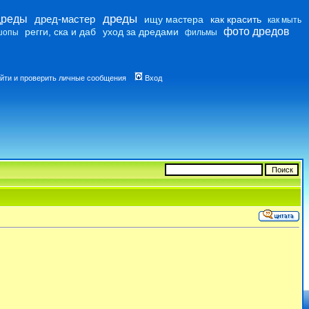
дреды
дреды
дред-мастер
ищу мастера
как красить
как мыть
фото дредов
регги, ска и даб
уход за дредами
шопы
фильмы
йти и проверить личные сообщения
Вход