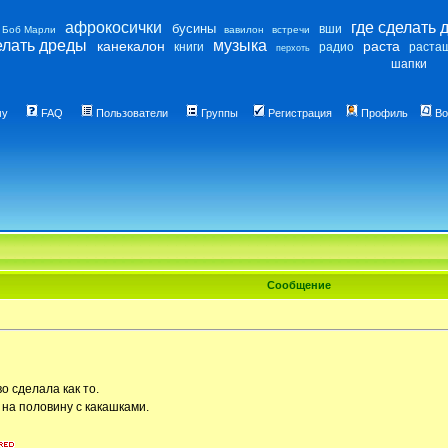
афрокосички
где сделать 
бусины
вши
Боб Марли
вавилон
встречи
елать дреды
музыка
канекалон
раста
книги
радио
раста
перхоть
шапки
му
FAQ
Пользователи
Группы
Регистрация
Профиль
Во
Сообщение
о сделала как то.
 на половину с какашками.