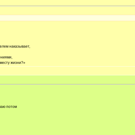
елем наказывает,
ениями,
ь месту жизни?»
лаю потом