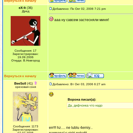
Вернуться к началу
eX-It
(36)
Добавлено: Пн Окт 02, 2006 7:21 pm
Дред
ааа ну савсем застесняли миня!
Сообщения: 17
Зарегистрирован:
19.09.2006
Откуда: В.Новгород
Вернуться к началу
BeeSoll
(41)
Добавлено: Вт Окт 03, 2006 6:27 am
ореховая соня
Ворона писал(а):
Да, дифчонка что надо
Сообщения: 1173
err!!! hz..... ne lublu 4erniy...
Зарегистрирован:
07.07.2005