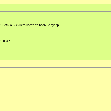
е. Если они синего цвета то вообще супер.
расива?