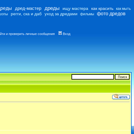
дреды
дреды
дред-мастер
ищу мастера
как красить
как мыть
фото дредов
регги, ска и даб
уход за дредами
шопы
фильмы
йти и проверить личные сообщения
Вход