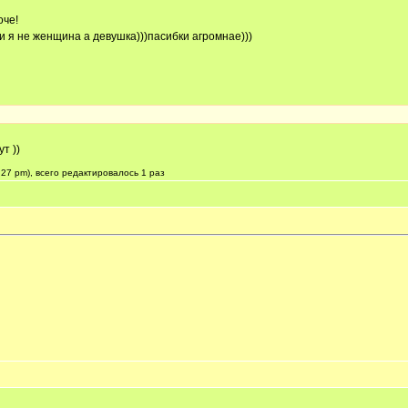
оче!
ти я не женщина а девушка)))пасибки агромнае)))
т ))
:27 pm), всего редактировалось 1 раз