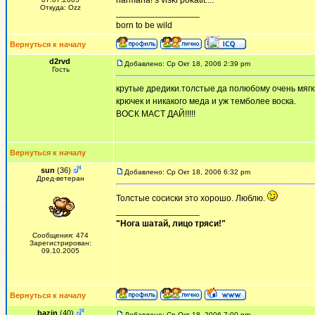
narmana! s viski pokatit....
Откуда: Ozz
_________________
born to be wild
Вернуться к началу
d2rvd
Добавлено: Ср Окт 18, 2006 2:39 pm
Гость
крутые дредики.толстые.да полюбому очень мяг
крючек и никакого меда и уж темболее воска.
ВОСК МАСТ ДАЙ!!!!!
Вернуться к началу
sun
(36)
Добавлено: Ср Окт 18, 2006 6:32 pm
Дред-ветеран
Толстые сосиски это хорошо. Люблю.
_________________
"Нога шатай, лицо тряси!"
Сообщения: 474
Зарегистрирован:
09.10.2005
Вернуться к началу
bazin
(40)
Добавлено: Ср Окт 18, 2006 7:00 pm