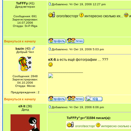
ToFFFy
(41)
Добавлено: Чт Окт 19, 2006 12:27 pm
Дред-ветеран
огого!восторг
интересно сколько их...
и
Сообщения: 691
Зарегистрирован:
14.07.2006
Откуда: St-P-Riga
Вернуться к началу
bazin
(40)
Добавлено: Чт Окт 19, 2006 5:03 pm
Добрый Чел
eX-It
а есть ещё фотографии .... ???
_________________
Сообщения: 2848
Зарегистрирован:
04.10.2006
Откуда: Моско
Предупреждения : 2
Вернуться к началу
eX-It
(36)
Добавлено: Чт Окт 19, 2006 6:06 pm
Дред
ToFFFy";p="31594 писал(а):
огого!восторг
интересно сколько и