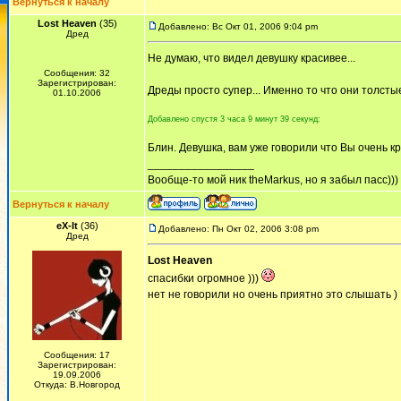
Вернуться к началу
Lost Heaven
(35)
Добавлено: Вс Окт 01, 2006 9:04 pm
Дред
Не думаю, что видел девушку красивее...
Сообщения: 32
Зарегистрирован:
Дреды просто супер... Именно то что они толсты
01.10.2006
Добавлено спустя 3 часа 9 минут 39 секунд:
Блин. Девушка, вам уже говорили что Вы очень к
_________________
Вообще-то мой ник theMarkus, но я забыл пасс)))
Вернуться к началу
eX-It
(36)
Добавлено: Пн Окт 02, 2006 3:08 pm
Дред
Lost Heaven
спасибки огромное )))
нет не говорили но очень приятно это слышать )
Сообщения: 17
Зарегистрирован:
19.09.2006
Откуда: В.Новгород