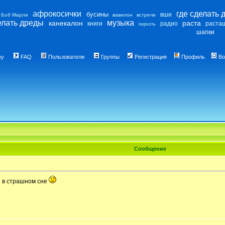
афрокосички
где сделать 
бусины
вши
Боб Марли
вавилон
встречи
елать дреды
музыка
канекалон
раста
книги
радио
раста
перхоть
шапки
му
FAQ
Пользователи
Группы
Регистрация
Профиль
Во
Сообщение
я в страшном сне