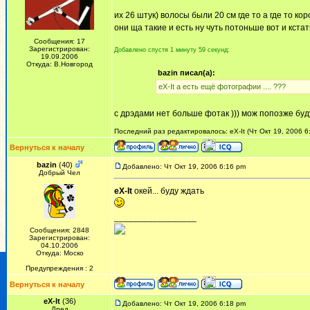
их 26 штук) волосы были 20 см где то а где то кор
они ща такие и есть ну чуть потоньше вот и кста
Сообщения: 17
Зарегистрирован:
Добавлено спустя 1 минуту 59 секунд:
19.09.2006
Откуда: В.Новгород
bazin писал(а):
eX-It а есть ещё фотографии .... ???
с дрэдами нет больше фотак ))) мож попозже буду
Последний раз редактировалось: eX-It (Чт Окт 19, 2006 6
Вернуться к началу
bazin
(40)
Добавлено: Чт Окт 19, 2006 6:16 pm
Добрый Чел
eX-It
окей... буду ждать
_________________
Сообщения: 2848
Зарегистрирован:
04.10.2006
Откуда: Моско
Предупреждения : 2
Вернуться к началу
eX-It
(36)
Добавлено: Чт Окт 19, 2006 6:18 pm
Дред