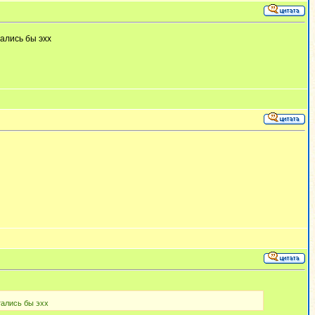
ались бы эхх
тались бы эхх