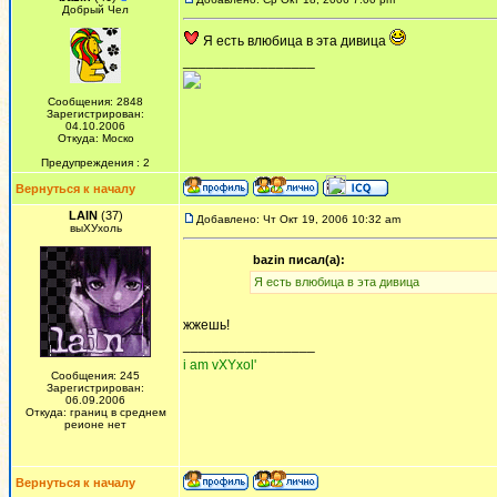
Добрый Чел
Я есть влюбица в эта дивица
_________________
Сообщения: 2848
Зарегистрирован:
04.10.2006
Откуда: Моско
Предупреждения : 2
Вернуться к началу
LAIN
(37)
Добавлено: Чт Окт 19, 2006 10:32 am
выХУхоль
bazin писал(а):
Я есть влюбица в эта дивица
жжешь!
_________________
i am vXYxol'
Сообщения: 245
Зарегистрирован:
06.09.2006
Откуда: границ в среднем
реионе нет
Вернуться к началу