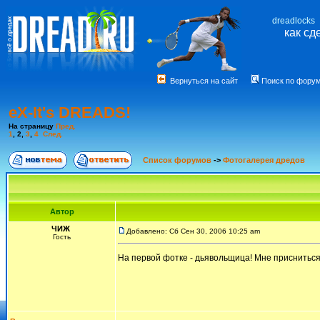
dreadlocks
как сд
Вернуться на сайт
Поиск по фору
eX-It's DREADS!
На страницу
Пред.
1
,
2
,
3
,
4
След.
Список форумов
->
Фотогалерея дредов
Автор
ЧИЖ
Добавлено: Сб Сен 30, 2006 10:25 am
Гость
На первой фотке - дьявольщица! Мне приснитьс