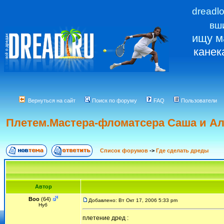
dreadl
вш
ищу м
канек
Вернуться на сайт
Поиск по форуму
FAQ
Пользователи
Плетем.Мастера-фломатсера Саша и А
Список форумов
->
Где сделать дреды
Автор
Boo
(64)
Добавлено: Вт Окт 17, 2006 5:33 pm
Нуб
плетение дред :