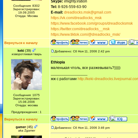
Skype:
imighty.iration
Сообщения: 8302
Tel:
8-926-559-63-90
Зарегистрирован:
E-mail:
dreadlocks.msk@gmail.com
19.09.2005
Откуда: Москва
https://vk.com/dreadlocks_msk
https://www.facebook.com/groups/dreadlocksmsk
https://twitter.com/dreadlocks__msk
https://www.tiktok.com/@dreadlocks_msk/
Вернуться к началу
keki
(39)
Добавлено: Сб Ноя 11, 2006 2:42 pm
изворотливая тварь
Ethiopia
маленькая чтоль, все разжевывать?)))))
_________________
жж с работами
http://keki-dreadlocks.livejournal.co
Сообщения: 1075
Зарегистрирован:
15.08.2006
Откуда: москва
Предупреждения : 1
Вернуться к началу
gamer
(45)
Добавлено: Сб Ноя 11, 2006 3:46 pm
aka Zgamer