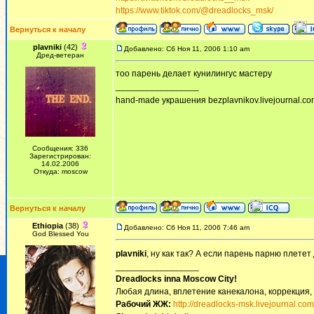
https://www.tiktok.com/@dreadlocks_msk/
Вернуться к началу
plavniki
(42)
Добавлено: Сб Ноя 11, 2006 1:10 am
Дред-ветеран
тоо парень делает кунилингус мастеру
_________________
hand-made украшения bezplavnikov.livejournal.com!
Сообщения: 336
Зарегистрирован:
14.02.2006
Откуда: moscow
Вернуться к началу
Ethiopia
(38)
Добавлено: Сб Ноя 11, 2006 7:46 am
God Blessed You
plavniki
, ну как так? А если парень парню плете
_________________
Dreadlocks inna Moscow Сity!
Любая длина, вплетение канекалона, коррекция,
Рабочий ЖЖ:
http://dreadlocks-msk.livejournal.com