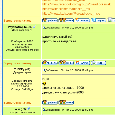
https://www.facebook.com/groups/dreadlocksmsk
https://twitter.com/dreadlocks__msk
https://www.tiktok.com/@dreadlocks_msk/
Вернуться к началу
Psychotrop1c
(36)
Добавлено: Пт Ноя 10, 2006 11:24 pm
Дред-говорун =)
кунилингус какой то)
простите не выдержал
Сообщения: 2808
Зарегистрирован:
31.10.2005
Откуда: выживаю в Москве
Вернуться к началу
ToFFFy
(41)
Добавлено: Пт Ноя 10, 2006 11:42 pm
Дред-ветеран
D_N
Сообщения: 691
Зарегистрирован:
14.07.2006
дреды из своих волос - 1000
Откуда: St-P-Riga
дреды с кунилингусом -2000
Вернуться к началу
keki
(39)
Добавлено: Пт Ноя 10, 2006 11:50 pm
изворотливая тварь