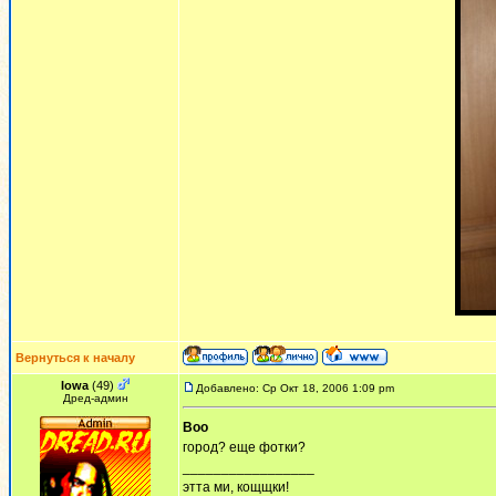
Вернуться к началу
Iowa
(49)
Добавлено: Ср Окт 18, 2006 1:09 pm
Дред-админ
Boo
город? еще фотки?
_________________
этта ми, кощщки!