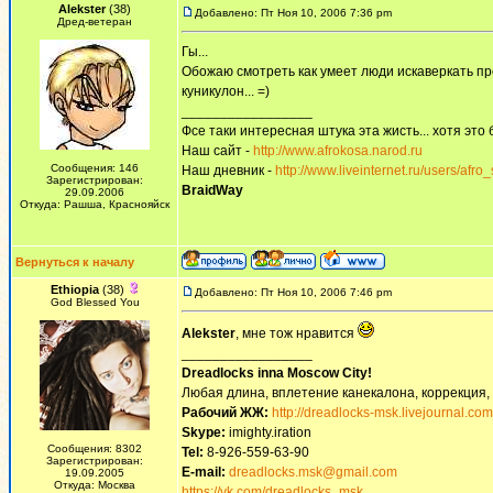
Alekster
(38)
Добавлено: Пт Ноя 10, 2006 7:36 pm
Дред-ветеран
Гы...
Обожаю смотреть как умеет люди искаверкать прос
куникулон... =)
_________________
Фсе таки интересная штука эта жисть... хотя это 
Наш сайт -
http://www.afrokosa.narod.ru
Сообщения: 146
Наш дневник -
http://www.liveinternet.ru/users/afro_
Зарегистрирован:
BraidWay
29.09.2006
Откуда: Рашша, Краснояйск
Вернуться к началу
Ethiopia
(38)
Добавлено: Пт Ноя 10, 2006 7:46 pm
God Blessed You
Alekster
, мне тож нравится
_________________
Dreadlocks inna Moscow Сity!
Любая длина, вплетение канекалона, коррекция,
Рабочий ЖЖ:
http://dreadlocks-msk.livejournal.com
Skype:
imighty.iration
Сообщения: 8302
Tel:
8-926-559-63-90
Зарегистрирован:
E-mail:
dreadlocks.msk@gmail.com
19.09.2005
Откуда: Москва
https://vk.com/dreadlocks_msk