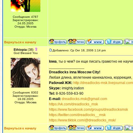
Сообщения: 4787
Зарегистрирован:
24.05.2005
Откуда: Мозгва
Вернуться к началу
Ethiopia
(38)
Добавлено: Ср Окт 18, 2006 1:14 pm
God Blessed You
Iowa
, ты о чем? он еще писать грамотно не науч
_________________
Dreadlocks inna Moscow Сity!
Любая длина, вплетение канекалона, коррекция,
Рабочий ЖЖ:
http://dreadlocks-msk.livejournal.com
Skype:
imighty.iration
Сообщения: 8302
Tel:
8-926-559-63-90
Зарегистрирован:
E-mail:
dreadlocks.msk@gmail.com
19.09.2005
Откуда: Москва
https://vk.com/dreadlocks_msk
https://www.facebook.com/groups/dreadlocksmsk
https://twitter.com/dreadlocks__msk
https://www.tiktok.com/@dreadlocks_msk/
Вернуться к началу