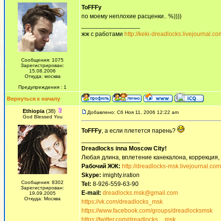
ToFFFy
по моему неплохие расценки.. %))))
_________________
жж с работами
http://keki-dreadlocks.livejournal.co
Сообщения: 1075
Зарегистрирован:
15.08.2006
Откуда: москва
Предупреждения : 1
Вернуться к началу
Ethiopia
(38)
Добавлено: Сб Ноя 11, 2006 12:22 am
God Blessed You
ToFFFy
, а если плетется парень?
_________________
Dreadlocks inna Moscow Сity!
Любая длина, вплетение канекалона, коррекция,
Рабочий ЖЖ:
http://dreadlocks-msk.livejournal.com
Skype:
imighty.iration
Сообщения: 8302
Tel:
8-926-559-63-90
Зарегистрирован:
E-mail:
dreadlocks.msk@gmail.com
19.09.2005
Откуда: Москва
https://vk.com/dreadlocks_msk
https://www.facebook.com/groups/dreadlocksmsk
https://twitter.com/dreadlocks__msk