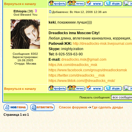
Вернуться к началу
Ethiopia
(38)
Добавлено: Вс Ноя 12, 2006 12:36 am
God Blessed You
keki
, покажииии лучше))))
_________________
Dreadlocks inna Moscow Сity!
Любая длина, вплетение канекалона, коррекция,
Рабочий ЖЖ:
http://dreadlocks-msk.livejournal.com
Skype:
imighty.iration
Сообщения: 8302
Tel:
8-926-559-63-90
Зарегистрирован:
E-mail:
dreadlocks.msk@gmail.com
19.09.2005
Откуда: Москва
https://vk.com/dreadlocks_msk
https://www.facebook.com/groups/dreadlocksmsk
https://twitter.com/dreadlocks__msk
https://www.tiktok.com/@dreadlocks_msk/
Вернуться к началу
Показать сообщения:
Список форумов
->
Где сделать дреды
Страница
1
из
1