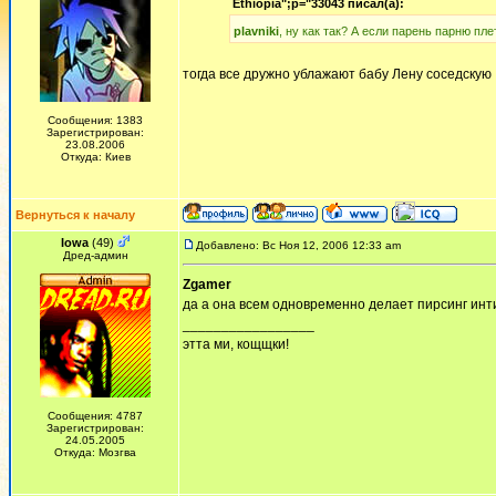
Ethiopia";p="33043 писал(а):
plavniki
, ну как так? А если парень парню пл
тогда все дружно ублажают бабу Лену соседскую
Сообщения: 1383
Зарегистрирован:
23.08.2006
Откуда: Киев
Вернуться к началу
Iowa
(49)
Добавлено: Вс Ноя 12, 2006 12:33 am
Дред-админ
Zgamer
да а она всем одновременно делает пирсинг ин
_________________
этта ми, кощщки!
Сообщения: 4787
Зарегистрирован:
24.05.2005
Откуда: Мозгва