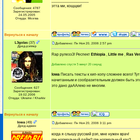
_________________
этта ми, кощщки!
Сообщения: 4787
Зарегистрирован:
24.05.2005
Откуда: Мозгва
Вернуться к началу
L3golas
(37)
Добавлено: Пн Ноя 20, 2006 2:57 pm
Дред-рэппер
Rap рулеззЗ! Респект
Ethiopia
,
Little me
,
Ras Ve
Добавлено спустя 5 минут 20 секунд:
Iowa
Писать тексты к хип-хопу сложнее всего! Ту
начитанным и сообразительным должен быть этот 
это дано даААлеко не многим.
Сообщения: 627
Зарегистрирован:
19.02.2006
Откуда: Ukraine / Kharkiv
Вернуться к началу
Iowa
(49)
Добавлено: Пн Ноя 20, 2006 3:11 pm
Дред-админ
когда я слышу русский рэп, мне нужен врач!
где нормальный райм? где нормальный кач?