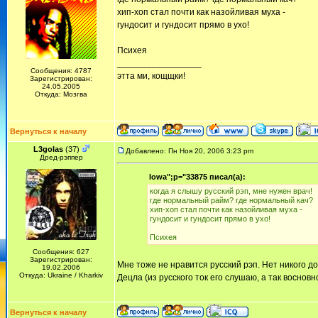
хип-хоп стал почти как назойливая муха -
гундосит и гундосит прямо в ухо!
Психея
_________________
Сообщения: 4787
этта ми, кощщки!
Зарегистрирован:
24.05.2005
Откуда: Мозгва
Вернуться к началу
L3golas
(37)
Добавлено: Пн Ноя 20, 2006 3:23 pm
Дред-рэппер
Iowa";p="33875 писал(а):
когда я слышу русский рэп, мне нужен врач!
где нормальный райм? где нормальный кач?
хип-хоп стал почти как назойливая муха -
гундосит и гундосит прямо в ухо!
Психея
Сообщения: 627
Зарегистрирован:
Мне тоже не нравится русский рэп. Нет никого д
19.02.2006
Откуда: Ukraine / Kharkiv
Децла (из русского ток его слушаю, а так воснов
Вернуться к началу