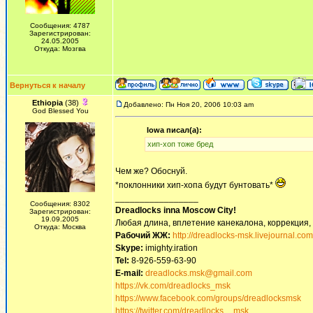
Сообщения: 4787
Зарегистрирован:
24.05.2005
Откуда: Мозгва
Вернуться к началу
Ethiopia
(38)
Добавлено: Пн Ноя 20, 2006 10:03 am
God Blessed You
Iowa писал(а):
хип-хоп тоже бред
Чем же? Обоснуй.
*поклонники хип-хопа будут бунтовать*
_________________
Сообщения: 8302
Dreadlocks inna Moscow Сity!
Зарегистрирован:
19.09.2005
Любая длина, вплетение канекалона, коррекция,
Откуда: Москва
Рабочий ЖЖ:
http://dreadlocks-msk.livejournal.com
Skype:
imighty.iration
Tel:
8-926-559-63-90
E-mail:
dreadlocks.msk@gmail.com
https://vk.com/dreadlocks_msk
https://www.facebook.com/groups/dreadlocksmsk
https://twitter.com/dreadlocks__msk