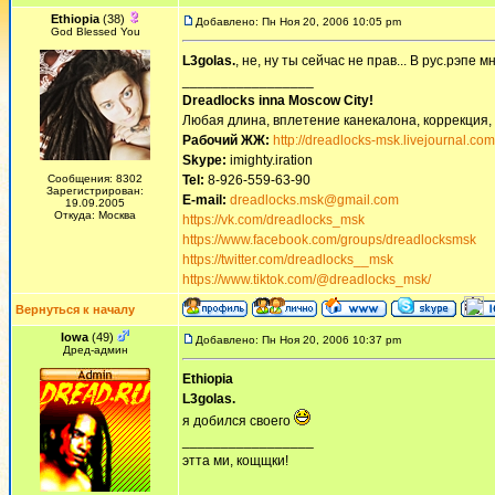
Ethiopia
(38)
Добавлено: Пн Ноя 20, 2006 10:05 pm
God Blessed You
L3golas.
, не, ну ты сейчас не прав... В рус.рэпе м
_________________
Dreadlocks inna Moscow Сity!
Любая длина, вплетение канекалона, коррекция,
Рабочий ЖЖ:
http://dreadlocks-msk.livejournal.com
Skype:
imighty.iration
Сообщения: 8302
Tel:
8-926-559-63-90
Зарегистрирован:
E-mail:
dreadlocks.msk@gmail.com
19.09.2005
Откуда: Москва
https://vk.com/dreadlocks_msk
https://www.facebook.com/groups/dreadlocksmsk
https://twitter.com/dreadlocks__msk
https://www.tiktok.com/@dreadlocks_msk/
Вернуться к началу
Iowa
(49)
Добавлено: Пн Ноя 20, 2006 10:37 pm
Дред-админ
Ethiopia
L3golas.
я добился своего
_________________
этта ми, кощщки!