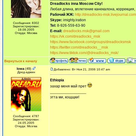
Dreadlocks inna Moscow Сity!
Любая длина, вплетение канекалона, коррекция,
Рабочий ЖЖ:
http://dreadlocks-msk.livejournal.com
Skype:
imighty.iration
Сообщения: 8302
Tel:
8-926-559-63-90
Зарегистрирован:
19.09.2005
E-mail:
dreadlocks.msk@gmail.com
Откуда: Москва
https://vk.com/dreadlocks_msk
https://www.facebook.com/groups/dreadlocksmsk
https://twitter.com/dreadlocks__msk
https://www.tiktok.com/@dreadlocks_msk/
Вернуться к началу
Iowa
(49)
Добавлено: Вт Ноя 21, 2006 10:47 am
Дред-админ
Ethiopia
захар меня май прет
_________________
этта ми, кощщки!
Сообщения: 4787
Зарегистрирован:
24.05.2005
Откуда: Мозгва