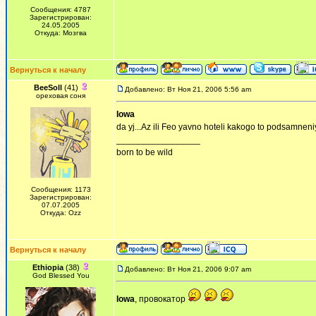
Сообщения: 4787
Зарегистрирован:
24.05.2005
Откуда: Мозгва
Вернуться к началу
BeeSoll
(41)
Добавлено: Вт Ноя 21, 2006 5:56 am
ореховая соня
Iowa
da yj...Az ili Feo yavno hoteli kakogo to podsamneniya
_________________
born to be wild
Сообщения: 1173
Зарегистрирован:
07.07.2005
Откуда: Ozz
Вернуться к началу
Ethiopia
(38)
Добавлено: Вт Ноя 21, 2006 9:07 am
God Blessed You
Iowa
, провокатор
_________________