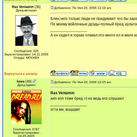
Ras Veniamin
(36)
Добавлено: Пн Ноя 20, 2006 12:19 am
Дред-ветеран
Блин,чего только люди не придумают что бы зара
По моему войлочные дрэды-полный бред..культов
_________________
А он сидел и горько плакал,что много ел и мало ка
Сообщения: 326
Зарегистрирован: 14.11.2006
Откуда: МОСКВА
Вернуться к началу
Iowa
(49)
Добавлено: Пн Ноя 20, 2006 12:25 am
Дред-админ
Ras Veniamin
хип-хоп тоже бред =) но ведь его слушают
_________________
этта ми, кощщки!
Сообщения: 4787
Зарегистрирован:
24.05.2005