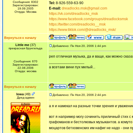
Сообщения: 8302
Tel:
8-926-559-63-90
Зарегистрирован:
E-mail:
dreadlocks.msk@gmail.com
19.09.2005
Откуда: Москва
https://vk.com/dreadlocks_msk
https://www.facebook.com/groups/dreadlocksmsk
https://twitter.com/dreadlocks__msk
https://www.tiktok.com/@dreadlocks_msk/
Вернуться к началу
Little me
(37)
Добавлено: Пн Ноя 20, 2006 1:44 pm
прекрасная брунгильда
реп отличная музыка, да и ваще, как можно сказа
Сообщения: 670
_________________
Зарегистрирован:
а всетаки вини пух милый...
22.08.2006
Откуда: москва
Вернуться к началу
Iowa
(49)
Добавлено: Пн Ноя 20, 2006 2:44 pm
Дред-админ
а я и намекал на разные точки зрения и уважени
вот я например могу сочинить приличный стих с 
графоманов и бестолковых музыкантов. а комуто 
моцартов бетховенских им нафиг не надо - они п