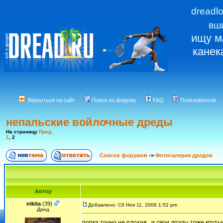
dreadl
вш
ищу м
канек
Вернуться на сайт
Поиск по форуму
FAQ
Пользователи
непальские войлочные дреды
На страницу
Пред.
1
,
2
Список форумов
->
Фотогалерея дредов
Автор
nikita
(39)
Добавлено: Сб Ноя 11, 2006 1:52 pm
Дред
попка точно не плохая , и свои дрэды тоже круты