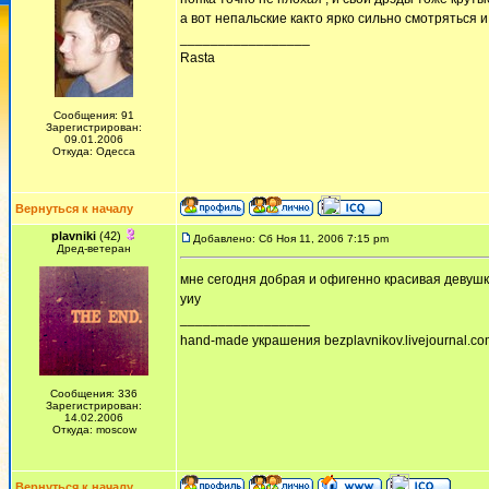
а вот непальские както ярко сильно смотряться 
_________________
Rasta
Сообщения: 91
Зарегистрирован:
09.01.2006
Откуда: Одесса
Вернуться к началу
plavniki
(42)
Добавлено: Сб Ноя 11, 2006 7:15 pm
Дред-ветеран
мне сегодня добрая и офигенно красивая девуш
уиу
_________________
hand-made украшения bezplavnikov.livejournal.com!
Сообщения: 336
Зарегистрирован:
14.02.2006
Откуда: moscow
Вернуться к началу