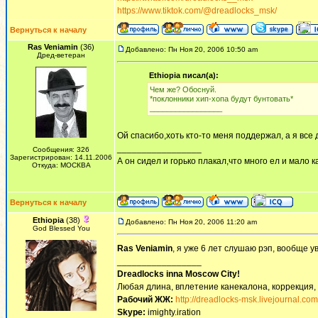
https://www.tiktok.com/@dreadlocks_msk/
Вернуться к началу
Ras Veniamin
(36)
Добавлено: Пн Ноя 20, 2006 10:50 am
Дред-ветеран
Ethiopia писал(а):
Чем же? Обоснуй.
*поклонники хип-хопа будут бунтовать*
_________________
Ой спасибо,хоть кто-то меня поддержал, а я все 
_________________
Сообщения: 326
Зарегистрирован: 14.11.2006
А он сидел и горько плакал,что много ел и мало ка
Откуда: МОСКВА
Вернуться к началу
Ethiopia
(38)
Добавлено: Пн Ноя 20, 2006 11:20 am
God Blessed You
Ras Veniamin
, я уже 6 лет слушаю рэп, вообще у
_________________
Dreadlocks inna Moscow Сity!
Любая длина, вплетение канекалона, коррекция,
Рабочий ЖЖ:
http://dreadlocks-msk.livejournal.com
Skype:
imighty.iration