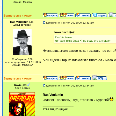
Откуда: Мозгва
Вернуться к началу
Ras Veniamin
(36)
Добавлено: Пн Ноя 20, 2006 12:31 am
Дред-ветеран
Iowa писал(а):
Ras Veniamin
хип-хоп тоже бред =) но ведь его слушают
Ну знаешь...тоже самое может сказать про реггей
_________________
Сообщения: 326
А он сидел и горько плакал,что много ел и мало ка
Зарегистрирован: 14.11.2006
Откуда: МОСКВА
Вернуться к началу
Iowa
(49)
Добавлено: Пн Ноя 20, 2006 12:34 am
Дред-админ
Ras Veniamin
человек - человеку, - жук, стрекоза и муравей
_________________
этта ми, кощщки!