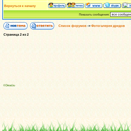
Вернуться к началу
Показать сообщения:
Список форумов
->
Фотогалерея дредов
Страница
2
из
2
© Dread.ru