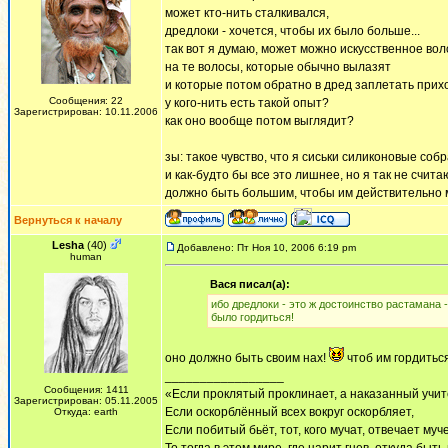
может кто-нить сталкивался,
дредлоки - хочется, чтобы их было больше...
так вот я думаю, может можно искусственное во
на те волосы, которые обычно вылазят
и которые потом обратно в дред заплетать прих
Сообщения: 22
у кого-нить есть такой опыт?
Зарегистрирован: 10.11.2006
как оно вообще потом выглядит?
зы: такое чувство, что я сиськи силиконовые собр
и как-будто бы все это лишнее, но я так не счита
должно быть большим, чтобы им действительно 
Вернуться к началу
Lesha
(40)
Добавлено: Пт Ноя 10, 2006 6:19 pm
human
Вася писал(а):
ибо дредлоки - это ж достоинство растамана 
было гордиться!
оно должно быть своим нах!
чтоб им гордитьс
_________________
Сообщения: 1411
«Если проклятый проклинает, а наказанный учит
Зарегистрирован: 05.11.2005
Если оскорблённый всех вокруг оскорбляет,
Откуда: earth
Если побитый бьёт, тот, кого мучат, отвечает муч