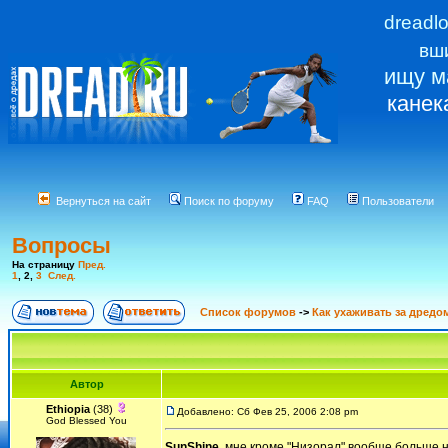
dreadl
вш
ищу м
канек
Вернуться на сайт
Поиск по форуму
FAQ
Пользователи
Вопросы
На страницу
Пред.
1
,
2
,
3
След.
Список форумов
->
Как ухаживать за дредо
Автор
Ethiopia
(38)
Добавлено: Сб Фев 25, 2006 2:08 pm
God Blessed You
SunShine
, мне кроме "Низорал" вообще больше ни