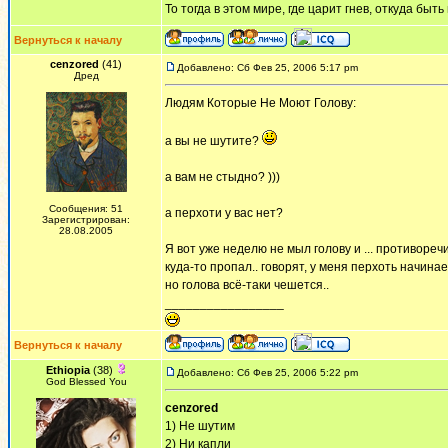
То тогда в этом мире, где царит гнев, откуда быт
Вернуться к началу
cenzored
(41)
Добавлено: Сб Фев 25, 2006 5:17 pm
Дред
Людям Которые Не Моют Голову:
а вы не шутите?
а вам не стыдно? )))
Сообщения: 51
а перхоти у вас нет?
Зарегистрирован:
28.08.2005
Я вот уже неделю не мыл голову и ... противореч
куда-то пропал.. говорят, у меня перхоть начинает
но голова всё-таки чешется..
_________________
Вернуться к началу
Ethiopia
(38)
Добавлено: Сб Фев 25, 2006 5:22 pm
God Blessed You
cenzored
1) Не шутим
2) Ни капли