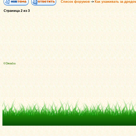
Список форумов
->
Как ухаживать за дредо
Страница
2
из
3
© Dread.ru