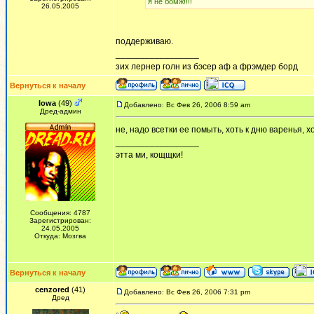
я не бомж!!!!
26.05.2005
поддерживаю.
_________________
зих лернер голн из бэсер аф а фрэмдер борд
Вернуться к началу
Iowa
(49)
Добавлено: Вс Фев 26, 2006 8:59 am
Дред-админ
не, надо всетки ее помыть, хоть к дню варенья, х
_________________
этта ми, кощщки!
Сообщения: 4787
Зарегистрирован:
24.05.2005
Откуда: Мозгва
Вернуться к началу
cenzored
(41)
Добавлено: Вс Фев 26, 2006 7:31 pm
Дред