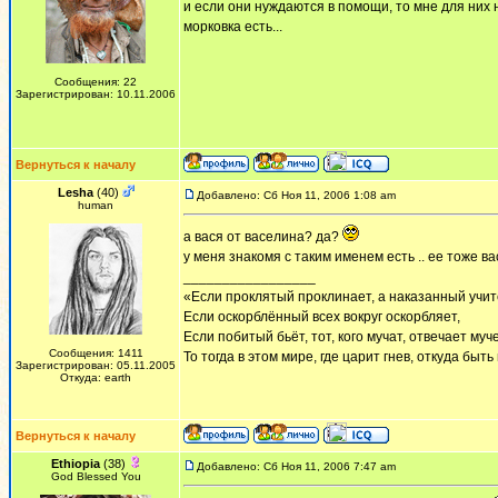
и если они нуждаются в помощи, то мне для них 
морковка есть...
Сообщения: 22
Зарегистрирован: 10.11.2006
Вернуться к началу
Lesha
(40)
Добавлено: Сб Ноя 11, 2006 1:08 am
human
а вася от васелина? да?
у меня знакомя с таким именем есть .. ее тоже в
_________________
«Если проклятый проклинает, а наказанный учит
Если оскорблённый всех вокруг оскорбляет,
Если побитый бьёт, тот, кого мучат, отвечает муч
Сообщения: 1411
То тогда в этом мире, где царит гнев, откуда быт
Зарегистрирован: 05.11.2005
Откуда: earth
Вернуться к началу
Ethiopia
(38)
Добавлено: Сб Ноя 11, 2006 7:47 am
God Blessed You