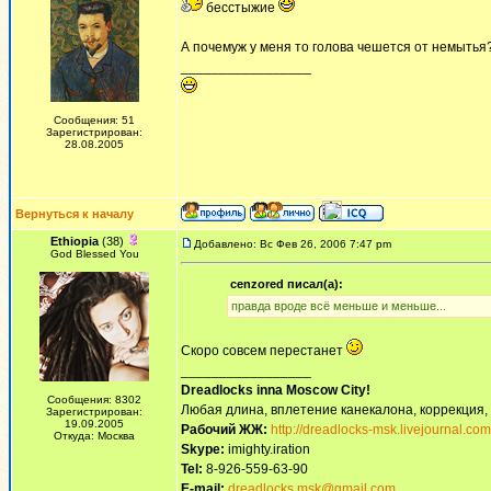
бесстыжие
А почемуж у меня то голова чешется от немытья?
_________________
Сообщения: 51
Зарегистрирован:
28.08.2005
Вернуться к началу
Ethiopia
(38)
Добавлено: Вс Фев 26, 2006 7:47 pm
God Blessed You
cenzored писал(а):
правда вроде всё меньше и меньше...
Скоро совсем перестанет
_________________
Dreadlocks inna Moscow Сity!
Сообщения: 8302
Любая длина, вплетение канекалона, коррекция,
Зарегистрирован:
19.09.2005
Рабочий ЖЖ:
http://dreadlocks-msk.livejournal.com
Откуда: Москва
Skype:
imighty.iration
Tel:
8-926-559-63-90
E-mail:
dreadlocks.msk@gmail.com