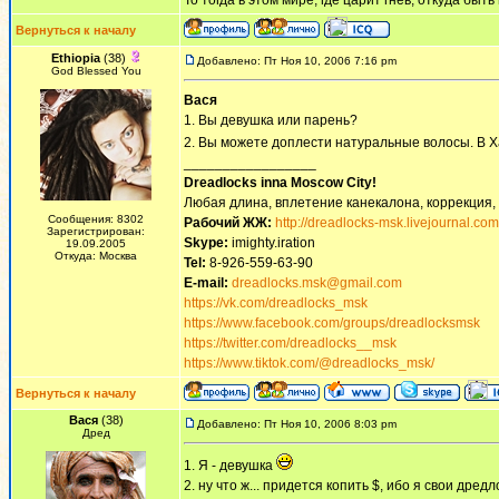
То тогда в этом мире, где царит гнев, откуда быт
Вернуться к началу
Ethiopia
(38)
Добавлено: Пт Ноя 10, 2006 7:16 pm
God Blessed You
Вася
1. Вы девушка или парень?
2. Вы можете доплести натуральные волосы. В Х
_________________
Dreadlocks inna Moscow Сity!
Любая длина, вплетение канекалона, коррекция,
Сообщения: 8302
Рабочий ЖЖ:
http://dreadlocks-msk.livejournal.com
Зарегистрирован:
Skype:
imighty.iration
19.09.2005
Откуда: Москва
Tel:
8-926-559-63-90
E-mail:
dreadlocks.msk@gmail.com
https://vk.com/dreadlocks_msk
https://www.facebook.com/groups/dreadlocksmsk
https://twitter.com/dreadlocks__msk
https://www.tiktok.com/@dreadlocks_msk/
Вернуться к началу
Вася
(38)
Добавлено: Пт Ноя 10, 2006 8:03 pm
Дред
1. Я - девушка
2. ну что ж... придется копить $, ибо я свои дред