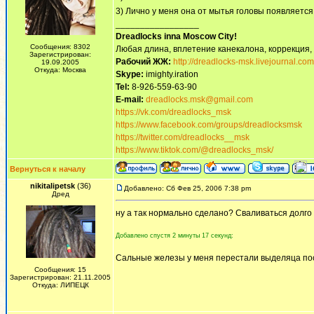
3) Лично у меня она от мытья головы появляется
_________________
Dreadlocks inna Moscow Сity!
Сообщения: 8302
Любая длина, вплетение канекалона, коррекция,
Зарегистрирован:
Рабочий ЖЖ:
http://dreadlocks-msk.livejournal.com
19.09.2005
Откуда: Москва
Skype:
imighty.iration
Tel:
8-926-559-63-90
E-mail:
dreadlocks.msk@gmail.com
https://vk.com/dreadlocks_msk
https://www.facebook.com/groups/dreadlocksmsk
https://twitter.com/dreadlocks__msk
https://www.tiktok.com/@dreadlocks_msk/
Вернуться к началу
nikitalipetsk
(36)
Добавлено: Сб Фев 25, 2006 7:38 pm
Дред
ну а так нормально сделано? Сваливаться долго
Добавлено спустя 2 минуты 17 секунд:
Сальные железы у меня перестали выделяца пос
Сообщения: 15
Зарегистрирован: 21.11.2005
Откуда: ЛИПЕЦК