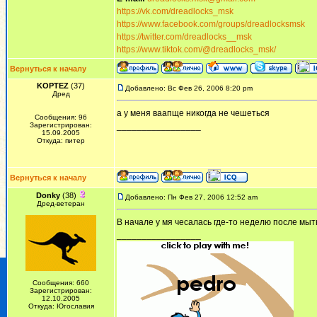
https://vk.com/dreadlocks_msk
https://www.facebook.com/groups/dreadlocksmsk
https://twitter.com/dreadlocks__msk
https://www.tiktok.com/@dreadlocks_msk/
Вернуться к началу
KOPTEZ
(37)
Добавлено: Вс Фев 26, 2006 8:20 pm
Дред
а у меня ваапще никогда не чешеться
Сообщения: 96
Зарегистрирован:
_________________
15.09.2005
Откуда: питер
Вернуться к началу
Donky
(38)
Добавлено: Пн Фев 27, 2006 12:52 am
Дред-ветеран
В начале у мя чесалась где-то неделю после мыт
_________________
Сообщения: 660
Зарегистрирован:
12.10.2005
Откуда: Югославия