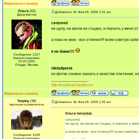
Вернуться к началу
Ольга
(42)
Добавлено: Вс Фев 26, 2006 1:31 am
Дред-мастер
cenzored
не щучу, ни капли не стыдно, и перхоть у меня от
а пока не мою - все отлично!!!! всем советую за
я не бомж!!!!
Сообщения: 1327
Зарегистрирован:
25.05.2005
Откуда: Москва
nikitalipetsk
по фотке сложно сказать о качестве плетения, н
_________________
http://madbraid.fastbb.ru/
Вернуться к началу
Terpkiy
(38)
Добавлено: Вс Фев 26, 2006 1:50 am
партизан-осеменитель
Ольга писал(а):
cenzored
не щучу, ни капли не стыдно, и перхоть у мен
а пока не мою - все отлично!!!! всем совету
Сообщения: 3169
Зарегистрирован: