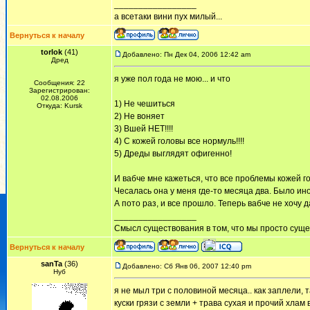
_________________
а всетаки вини пух милый...
Вернуться к началу
torlok
(41)
Добавлено: Пн Дек 04, 2006 12:42 am
Дред
я уже пол года не мою... и что
Сообщения: 22
Зарегистрирован:
02.08.2006
1) Не чешиться
Откуда: Kursk
2) Не воняет
3) Вшей НЕТ!!!!
4) С кожей головы все нормуль!!!!
5) Дреды выглядят офигенно!
И вабче мне кажеться, что все проблемы кожей г
Чесалась она у меня где-то месяца два. Было ино
А пото раз, и все прошло. Теперь вабче не хочу
_________________
Смысл существования в том, что мы просто сущес
Вернуться к началу
sanTa
(36)
Добавлено: Сб Янв 06, 2007 12:40 pm
Нуб
я не мыл три с половиной месяца.. как заплели, 
куски грязи с земли + трава сухая и прочий хлам в