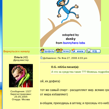
Вернуться к началу
Ольга
(42)
Добавлено: Пн Фев 27, 2006 4:03 pm
Дред-мастер
O.G. niGGa писал(а):
А что за средства такие ??? Можешь подробн
ой, их дофига)
тот же самый спирт - расщепляет жир. всякие сре
Сообщения: 1327
Зарегистрирован:
от жира избавляют)
25.05.2005
Откуда: Москва
в-общем, приходишь в аптеку, и просишь что-ниб
_________________