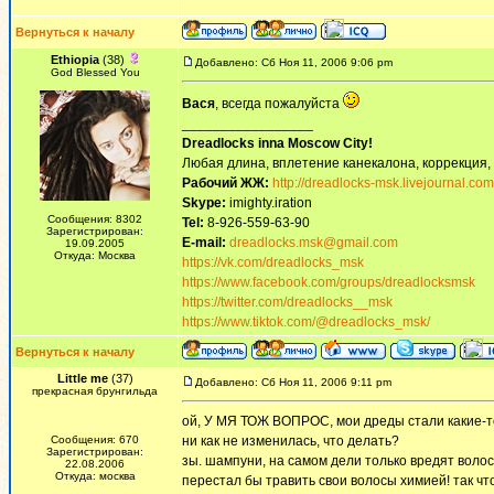
Вернуться к началу
Ethiopia
(38)
Добавлено: Сб Ноя 11, 2006 9:06 pm
God Blessed You
Вася
, всегда пожалуйста
_________________
Dreadlocks inna Moscow Сity!
Любая длина, вплетение канекалона, коррекция,
Рабочий ЖЖ:
http://dreadlocks-msk.livejournal.com
Skype:
imighty.iration
Сообщения: 8302
Tel:
8-926-559-63-90
Зарегистрирован:
E-mail:
dreadlocks.msk@gmail.com
19.09.2005
Откуда: Москва
https://vk.com/dreadlocks_msk
https://www.facebook.com/groups/dreadlocksmsk
https://twitter.com/dreadlocks__msk
https://www.tiktok.com/@dreadlocks_msk/
Вернуться к началу
Little me
(37)
Добавлено: Сб Ноя 11, 2006 9:11 pm
прекрасная брунгильда
ой, У МЯ ТОЖ ВОПРОС, мои дреды стали какие-то.
Сообщения: 670
ни как не изменилась, что делать?
Зарегистрирован:
зы. шампуни, на самом дели только вредят волос
22.08.2006
Откуда: москва
перестал бы травить свои волосы химией! так чт