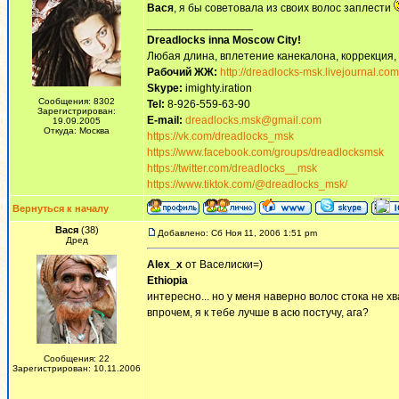
Вася
, я бы советовала из своих волос заплести
_________________
Dreadlocks inna Moscow Сity!
Любая длина, вплетение канекалона, коррекция,
Рабочий ЖЖ:
http://dreadlocks-msk.livejournal.com
Skype:
imighty.iration
Сообщения: 8302
Tel:
8-926-559-63-90
Зарегистрирован:
E-mail:
dreadlocks.msk@gmail.com
19.09.2005
Откуда: Москва
https://vk.com/dreadlocks_msk
https://www.facebook.com/groups/dreadlocksmsk
https://twitter.com/dreadlocks__msk
https://www.tiktok.com/@dreadlocks_msk/
Вернуться к началу
Вася
(38)
Добавлено: Сб Ноя 11, 2006 1:51 pm
Дред
Alex_x
от Васелиски=)
Ethiopia
интересно... но у меня наверно волос стока не хв
впрочем, я к тебе лучше в асю постучу, ага?
Сообщения: 22
Зарегистрирован: 10.11.2006