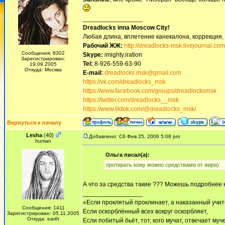
_________________
Dreadlocks inna Moscow Сity!
Любая длина, вплетение канекалона, коррекция,
Рабочий ЖЖ:
http://dreadlocks-msk.livejournal.com
Сообщения: 8302
Skype:
imighty.iration
Зарегистрирован:
Tel:
8-926-559-63-90
19.09.2005
Откуда: Москва
E-mail:
dreadlocks.msk@gmail.com
https://vk.com/dreadlocks_msk
https://www.facebook.com/groups/dreadlocksmsk
https://twitter.com/dreadlocks__msk
https://www.tiktok.com/@dreadlocks_msk/
Вернуться к началу
Lesha
(40)
Добавлено: Сб Фев 25, 2006 5:08 pm
human
Ольга писал(а):
протирать кожу можно средствами от жира)
А что за средства такие ??? Можешь подробнее 
_________________
«Если проклятый проклинает, а наказанный учит
Сообщения: 1411
Если оскорблённый всех вокруг оскорбляет,
Зарегистрирован: 05.11.2005
Откуда: earth
Если побитый бьёт, тот, кого мучат, отвечает муч