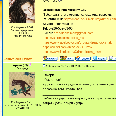
Iowa
, тссс
_________________
Dreadlocks inna Moscow Сity!
Любая длина, вплетение канекалона, коррекция,
Рабочий ЖЖ:
http://dreadlocks-msk.livejournal.com
Skype:
imighty.iration
Сообщения: 8302
Tel:
8-926-559-63-90
Зарегистрирован:
E-mail:
dreadlocks.msk@gmail.com
19.09.2005
Откуда: Москва
https://vk.com/dreadlocks_msk
https://www.facebook.com/groups/dreadlocksmsk
https://twitter.com/dreadlocks__msk
https://www.tiktok.com/@dreadlocks_msk/
Вернуться к началу
иркин
(39)
Добавлено: Чт Янв 18, 2007 12:32 am
без дред
Ethiopia
обосраться!!!
ну , я вот так сижу думаю-думаю, получается, что
половина тебя ждала...вот.
_________________
любви не существует в природе - это раз, счастья
Сообщения: 1713
замри и умри, замри и умри.
Зарегистрирован: 23.11.2005
Откуда: мо