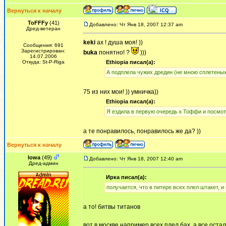
Вернуться к началу
ToFFFy
(41)
Добавлено: Чт Янв 18, 2007 12:37 am
Дред-ветеран
keki
ах ! душа моя! ))
Сообщения: 691
Зарегистрирован:
buka
понятно! ?
)))
14.07.2006
Откуда: St-P-Riga
Ethiopia писал(а):
А подплела чужих дредин (не мною сплетеных)
75 из них мои! )) умничка))
Ethiopia писал(а):
Я ездила в первую очередь к Тоффи и посмот
а те понравилось, понравилось же да? ))
Вернуться к началу
Iowa
(49)
Добавлено: Чт Янв 18, 2007 12:40 am
Дред-админ
Ирка писал(а):
получается, что в питере всех плел штакет, и
а то! битвы титанов
вот в москве например всех плел бах, а все оста