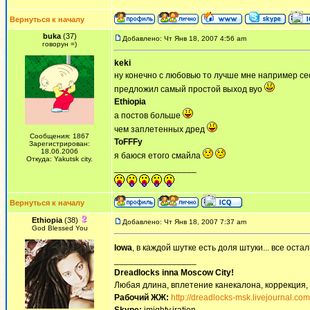
Вернуться к началу
buka
(37)
Добавлено: Чт Янв 18, 2007 4:56 am
говорун =)
keki
ну конечно с любовью то лучше мне например сес
предложил самый простой выход вуо
Ethiopia
а постов больше
чем заплетенных дред
Сообщения: 1867
ToFFFy
Зарегистрирован:
18.06.2006
я баюся етого смайла
Откуда: Yakutsk city.
_________________
Вернуться к началу
Ethiopia
(38)
Добавлено: Чт Янв 18, 2007 7:37 am
God Blessed You
Iowa
, в каждой шутке есть доля штуки... все оста
_________________
Dreadlocks inna Moscow Сity!
Любая длина, вплетение канекалона, коррекция,
Рабочий ЖЖ:
http://dreadlocks-msk.livejournal.com