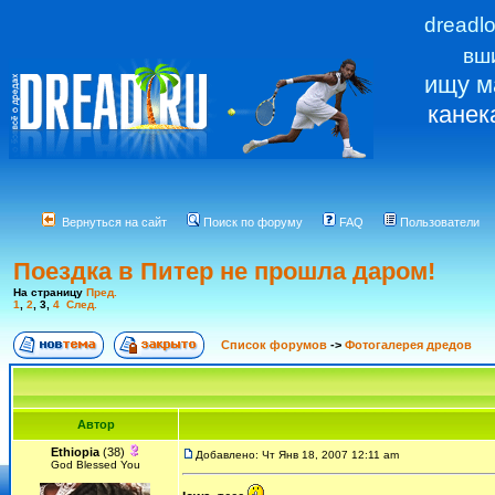
dreadl
вш
ищу м
канек
Вернуться на сайт
Поиск по форуму
FAQ
Пользователи
Поездка в Питер не прошла даром!
На страницу
Пред.
1
,
2
,
3
,
4
След.
Список форумов
->
Фотогалерея дредов
Автор
Ethiopia
(38)
Добавлено: Чт Янв 18, 2007 12:11 am
God Blessed You