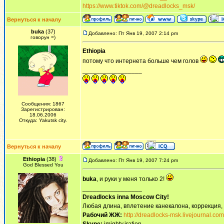
https://www.tiktok.com/@dreadlocks_msk/
Вернуться к началу
buka
(37)
Добавлено: Пт Янв 19, 2007 2:14 pm
говорун =)
Ethiopia
потому что интернета больше чем голов
_________________
Сообщения: 1867
Зарегистрирован:
18.06.2006
Откуда: Yakutsk city.
Вернуться к началу
Ethiopia
(38)
Добавлено: Пт Янв 19, 2007 7:24 pm
God Blessed You
buka
, и руки у меня только 2!
_________________
Dreadlocks inna Moscow Сity!
Любая длина, вплетение канекалона, коррекция,
Рабочий ЖЖ:
http://dreadlocks-msk.livejournal.com