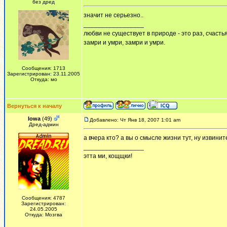
без дред
значит не серьезно..
_________________
любви не существует в природе - это раз, счастья
замри и умри, замри и умри.
Сообщения: 1713
Зарегистрирован: 23.11.2005
Откуда: мо
Вернуться к началу
Iowa
(49)
Добавлено: Чт Янв 18, 2007 1:01 am
Дред-админ
а вчера кто? а вы о смысле жизни тут, ну извинит
_________________
этта ми, кощщки!
Сообщения: 4787
Зарегистрирован:
24.05.2005
Откуда: Мозгва