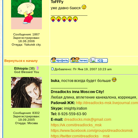
ToFFFy
уже давно баюся
_________________
Сообщения: 1867
Зарегистрирован:
18.06.2006
Откуда: Yakutsk city.
Вернуться к началу
Ethiopia
(38)
Добавлено: Пт Янв 19, 2007 10:23 am
God Blessed You
buka
, постов всегда будет больше
_________________
Dreadlocks inna Moscow Сity!
Любая длина, вплетение канекалона, коррекция,
Рабочий ЖЖ:
http://dreadlocks-msk.livejournal.com
Skype:
imighty.iration
Сообщения: 8302
Tel:
8-926-559-63-90
Зарегистрирован:
E-mail:
dreadlocks.msk@gmail.com
19.09.2005
Откуда: Москва
https://vk.com/dreadlocks_msk
https://www.facebook.com/groups/dreadlocksmsk
https://twitter.com/dreadlocks__msk