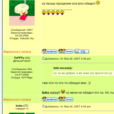
ну прошу прощения еси кого обидел
_________________
Сообщения: 1867
Зарегистрирован:
18.06.2006
Откуда: Yakutsk city.
Вернуться к началу
ToFFFy
(41)
Добавлено: Чт Янв 18, 2007 4:36 pm
Дред-ветеран
keki писал(а):
Сообщения: 691
Зарегистрирован:
ну ты же добрая, я же знаю )))) прости его )))
14.07.2006
Откуда: St-P-Riga
такс кто-то что-то обещал мне...))
buka
арррр!!
ты меня не обидел что ты. Но ты
Вернуться к началу
buka
(37)
Добавлено: Чт Янв 18, 2007 4:45 pm
говорун =)