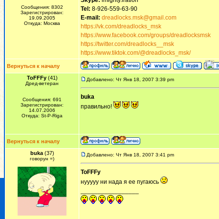
Skype:
imighty.iration
Сообщения: 8302
Tel:
8-926-559-63-90
Зарегистрирован:
E-mail:
dreadlocks.msk@gmail.com
19.09.2005
Откуда: Москва
https://vk.com/dreadlocks_msk
https://www.facebook.com/groups/dreadlocksmsk
https://twitter.com/dreadlocks__msk
https://www.tiktok.com/@dreadlocks_msk/
Вернуться к началу
ToFFFy
(41)
Добавлено: Чт Янв 18, 2007 3:39 pm
Дред-ветеран
buka
Сообщения: 691
Зарегистрирован:
правильно!
14.07.2006
Откуда: St-P-Riga
Вернуться к началу
buka
(37)
Добавлено: Чт Янв 18, 2007 3:41 pm
говорун =)
ToFFFy
нууууу ни нада я ее пугаюсь
_________________