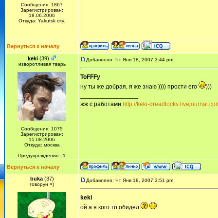
Сообщения: 1867
Зарегистрирован:
18.06.2006
Откуда: Yakutsk city.
Вернуться к началу
keki
(39)
Добавлено: Чт Янв 18, 2007 3:44 pm
изворотливая тварь
ToFFFy
ну ты же добрая, я же знаю )))) прости его
)))
_________________
жж с работами
http://keki-dreadlocks.livejournal.co
Сообщения: 1075
Зарегистрирован:
15.08.2006
Откуда: москва
Предупреждения : 1
Вернуться к началу
buka
(37)
Добавлено: Чт Янв 18, 2007 3:51 pm
говорун =)
keki
ой а я кого то обидел
_________________