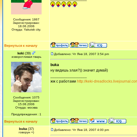
Сообщения: 1867
Зарегистрирован:
18.06.2006
Откуда: Yakutsk city.
Вернуться к началу
keki
(39)
Добавлено: Чт Янв 18, 2007 3:54 pm
изворотливая тварь
buka
ну видишь злая?)) значит думай)
_________________
жж с работами
http://keki-dreadlocks.livejournal.co
Сообщения: 1075
Зарегистрирован:
15.08.2006
Откуда: москва
Предупреждения : 1
Вернуться к началу
buka
(37)
Добавлено: Чт Янв 18, 2007 4:00 pm
говорун =)