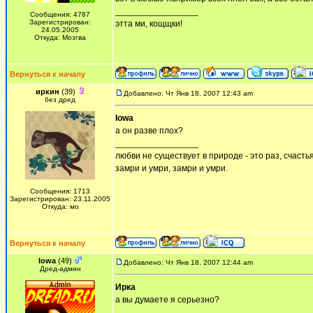
_________________
Сообщения: 4787
Зарегистрирован:
этта ми, кощщки!
24.05.2005
Откуда: Мозгва
Вернуться к началу
иркин
(39)
Добавлено: Чт Янв 18, 2007 12:43 am
без дред
Iowa
а он разве плох?
_________________
любви не существует в природе - это раз, счастья
замри и умри, замри и умри.
Сообщения: 1713
Зарегистрирован: 23.11.2005
Откуда: мо
Вернуться к началу
Iowa
(49)
Добавлено: Чт Янв 18, 2007 12:44 am
Дред-админ
Ирка
а вы думаете я серьезно?
_________________