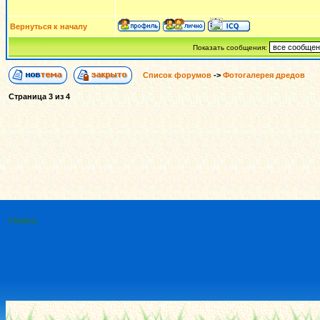
Вернуться к началу
Показать сообщения:
Список форумов
->
Фотогалерея дредов
Страница
3
из
4
© Dread.ru