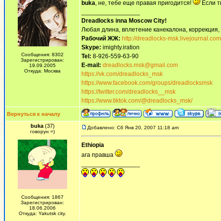
buka
, не, тебе еще правая пригодится!
Если ты
_________________
Dreadlocks inna Moscow Сity!
Любая длина, вплетение канекалона, коррекция,
Рабочий ЖЖ:
http://dreadlocks-msk.livejournal.com
Skype:
imighty.iration
Сообщения: 8302
Tel:
8-926-559-63-90
Зарегистрирован:
E-mail:
dreadlocks.msk@gmail.com
19.09.2005
Откуда: Москва
https://vk.com/dreadlocks_msk
https://www.facebook.com/groups/dreadlocksmsk
https://twitter.com/dreadlocks__msk
https://www.tiktok.com/@dreadlocks_msk/
Вернуться к началу
buka
(37)
Добавлено: Сб Янв 20, 2007 11:18 am
говорун =)
Ethiopia
ага правша
_________________
Сообщения: 1867
Зарегистрирован:
18.06.2006
Откуда: Yakutsk city.