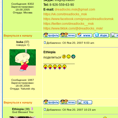
Skype:
imighty.iration
Сообщения: 8302
Tel:
8-926-559-63-90
Зарегистрирован:
E-mail:
dreadlocks.msk@gmail.com
19.09.2005
Откуда: Москва
https://vk.com/dreadlocks_msk
https://www.facebook.com/groups/dreadlocksmsk
https://twitter.com/dreadlocks__msk
https://www.tiktok.com/@dreadlocks_msk/
Вернуться к началу
buka
(37)
Добавлено: Сб Янв 20, 2007 6:03 am
говорун =)
Ethiopia
поделиться
_________________
Сообщения: 1867
Зарегистрирован:
18.06.2006
Откуда: Yakutsk city.
Вернуться к началу
Ethiopia
(38)
Добавлено: Сб Янв 20, 2007 10:23 am
God Blessed You