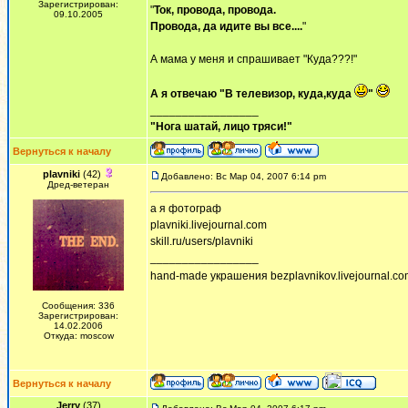
Зарегистрирован:
"
Ток, провода, провода.
09.10.2005
Провода, да идите вы все....
"
А мама у меня и спрашивает "Куда???!"
А я отвечаю "В телевизор, куда,куда
"
_________________
"Нога шатай, лицо тряси!"
Вернуться к началу
plavniki
(42)
Добавлено: Вс Мар 04, 2007 6:14 pm
Дред-ветеран
а я фотограф
plavniki.livejournal.com
skill.ru/users/plavniki
_________________
hand-made украшения bezplavnikov.livejournal.com!
Сообщения: 336
Зарегистрирован:
14.02.2006
Откуда: moscow
Вернуться к началу
Jerry
(37)