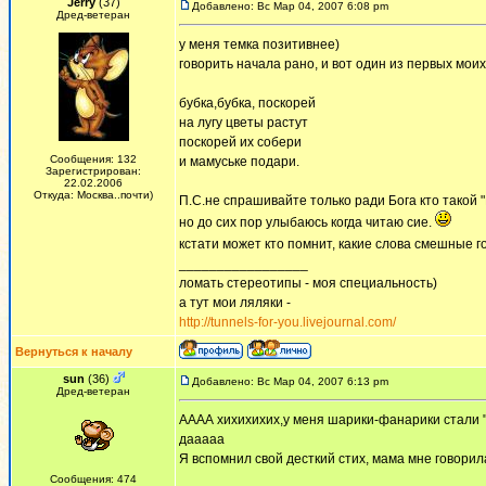
Jerry
(37)
Добавлено: Вс Мар 04, 2007 6:08 pm
Дред-ветеран
у меня темка позитивнее)
говорить начала рано, и вот один из первых мои
бубка,бубка, поскорей
на лугу цветы растут
поскорей их собери
Сообщения: 132
и мамуське подари.
Зарегистрирован:
22.02.2006
Откуда: Москва..почти)
П.С.не спрашивайте только ради Бога кто такой "Б
но до сих пор улыбаюсь когда читаю сие.
кстати может кто помнит, какие слова смешные г
_________________
ломать стереотипы - моя специальность)
а тут мои ляляки -
http://tunnels-for-you.livejournal.com/
Вернуться к началу
sun
(36)
Добавлено: Вс Мар 04, 2007 6:13 pm
Дред-ветеран
АААА хихихихих,у меня шарики-фанарики стали "
дааааа
Я вспомнил свой десткий стих, мама мне говорила
Сообщения: 474