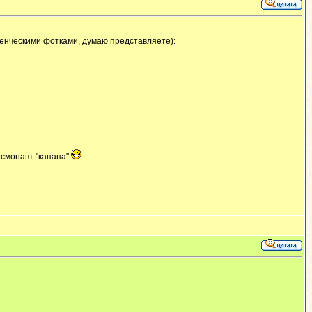
аденческими фотками, думаю представляете):
осмонавт "капапа"