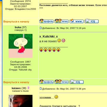
Сообщения: 2074
_________________
Зарегистрирован:
Постоянно движется нога, отбивая жизни течение. Если отсо
02.03.2007
***
Откуда: Владивосток-2000
Вернуться к началу
buka
(37)
Добавлено: Вс Мар 04, 2007 5:19 pm
говорун =)
x_Kulichiki_x
а я не понял
_________________
Сообщения: 1867
Зарегистрирован:
18.06.2006
Откуда: Yakutsk city.
Вернуться к началу
katawo
(38)
Добавлено: Вс Мар 04, 2007 5:36 pm
natawo's music
ээээммм....
Даниила Хармса читывали...?