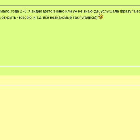
ало, года 2 -3, я видно гдето в кино или уж не знаю где, услышала фразу "а е
открыть - говорю, и т.д. все незнакомые так пугались))