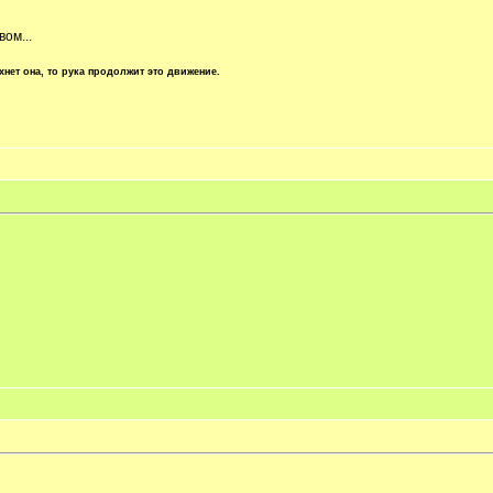
ом...
хнет она, то рука продолжит это движение.