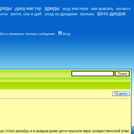
дреды
дреды
дред-мастер
ищу мастера
как красить
как мыть
фото дредов
регги, ска и даб
уход за дредами
шопы
фильмы
йти и проверить личные сообщения
Вход
це стоял декабрь и в каждом доме дети прыгали вкруг рождественской ёлки.