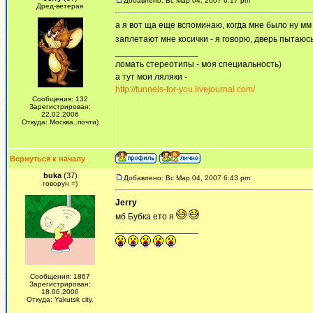
Добавлено: Вс Мар 04, 2007 6:17 pm
Дред-ветеран
а я вот ща еще вспоминаю, когда мне было ну мм м
заплетают мне косички - я говорю, дверь пытаюсь 
_________________
ломать стереотипы - моя специальность)
а тут мои ляляки -
http://tunnels-for-you.livejournal.com/
Сообщения: 132
Зарегистрирован:
22.02.2006
Откуда: Москва..почти)
Вернуться к началу
buka
(37)
Добавлено: Вс Мар 04, 2007 6:43 pm
говорун =)
Jerry
мб Бубка ето я
_________________
Сообщения: 1867
Зарегистрирован:
18.06.2006
Откуда: Yakutsk city.