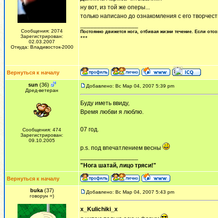
ну вот, из той же оперы...
только написано до ознакомления с его творчеств
_________________
Сообщения: 2074
Постоянно движется нога, отбивая жизни течение. Если отсо
Зарегистрирован:
***
02.03.2007
Откуда: Владивосток-2000
Вернуться к началу
sun
(36)
Добавлено: Вс Мар 04, 2007 5:39 pm
Дред-ветеран
Буду иметь ввиду,
Время любви я люблю.
07 год.
Сообщения: 474
Зарегистрирован:
09.10.2005
p.s. под впечатлением весны
_________________
"Нога шатай, лицо тряси!"
Вернуться к началу
buka
(37)
Добавлено: Вс Мар 04, 2007 5:43 pm
говорун =)
x_Kulichiki_x