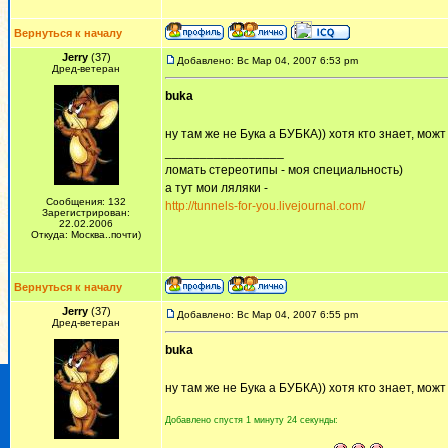
Вернуться к началу
Jerry
(37)
Добавлено: Вс Мар 04, 2007 6:53 pm
Дред-ветеран
buka
ну там же не Бука а БУБКА)) хотя кто знает, мож
_________________
ломать стереотипы - моя специальность)
а тут мои ляляки -
Сообщения: 132
http://tunnels-for-you.livejournal.com/
Зарегистрирован:
22.02.2006
Откуда: Москва..почти)
Вернуться к началу
Jerry
(37)
Добавлено: Вс Мар 04, 2007 6:55 pm
Дред-ветеран
buka
ну там же не Бука а БУБКА)) хотя кто знает, мож
Добавлено спустя 1 минуту 24 секунды: