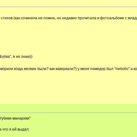
х стихов (как сочиняла не помню, но недавно прочитала в фотоальбоме с мл
убка", я не знаю))
оворили когда мелкие были? как каверкали?) у меня помидор был "пибобо" а к
губики-манарики"
 что я ей выдал: