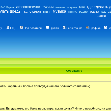
афрокосички
где сделать 
бусины
вши
Боб Марли
вавилон
встречи
елать дреды
музыка
канекалон
раста
книги
радио
раста
перхоть
шапки
му
FAQ
Пользователи
Группы
Регистрация
Профиль
Во
Сообщение
 фотки, картины и прочие приблуды нашего больного сознания =)
мать. Вы думаете, это была первоапрельская шутка? Ничего подобного, на ули