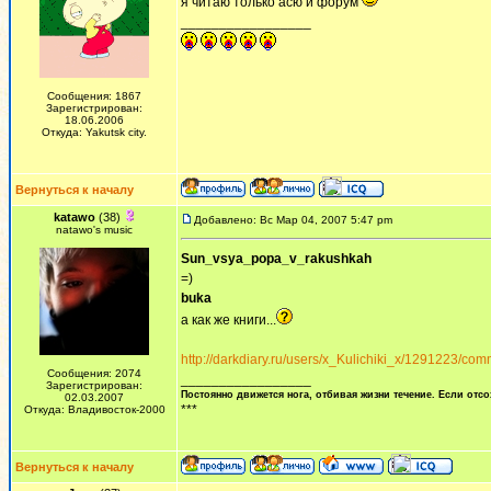
я читаю только асю и форум
_________________
Сообщения: 1867
Зарегистрирован:
18.06.2006
Откуда: Yakutsk city.
Вернуться к началу
katawo
(38)
Добавлено: Вс Мар 04, 2007 5:47 pm
natawo's music
Sun_vsya_popa_v_rakushkah
=)
buka
а как же книги...
http://darkdiary.ru/users/x_Kulichiki_x/1291223/c
Сообщения: 2074
_________________
Зарегистрирован:
Постоянно движется нога, отбивая жизни течение. Если отсо
02.03.2007
***
Откуда: Владивосток-2000
Вернуться к началу