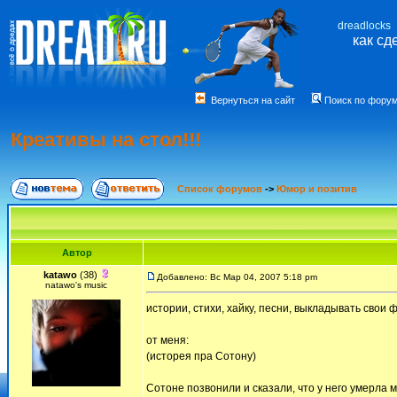
dreadlocks
как сд
Вернуться на сайт
Поиск по фору
Креативы на стол!!!
Список форумов
->
Юмор и позитив
Автор
katawo
(38)
Добавлено: Вс Мар 04, 2007 5:18 pm
natawo's music
истории, стихи, хайку, песни, выкладывать свои
от меня:
(исторея пра Сотону)
Сотоне позвонили и сказали, что у него умерла 