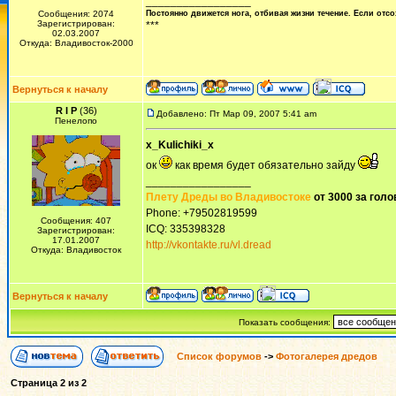
_________________
Сообщения: 2074
Постоянно движется нога, отбивая жизни течение. Если отсо
Зарегистрирован:
***
02.03.2007
Откуда: Владивосток-2000
Вернуться к началу
R I P
(36)
Добавлено: Пт Мар 09, 2007 5:41 am
Пенелопо
x_Kulichiki_x
ок
как время будет обязательно зайду
_________________
Плету Дреды во Владивостоке
от 3000 за голо
Phone: +79502819599
Сообщения: 407
ICQ: 335398328
Зарегистрирован:
17.01.2007
http://vkontakte.ru/vl.dread
Откуда: Владивосток
Вернуться к началу
Показать сообщения:
Список форумов
->
Фотогалерея дредов
Страница
2
из
2