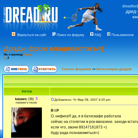
dreadloc
дред
ка
Вернуться на сайт
Поиск по форуму
FAQ
Пользователи
Дрэды фром владивастокъ=)
На страницу
Пред.
1
,
2
Список форумов
->
Фотогалерея дредов
Автор
katawo
(38)
Добавлено: Чт Мар 08, 2007 4:20 pm
natawo's music
R I P
О, нифига!!! да, я в батискафе работала
сейчас на столетии в рок-магазине. заходи кстать
если что, звони 89147161873 =)
буду рада познакомиться=)