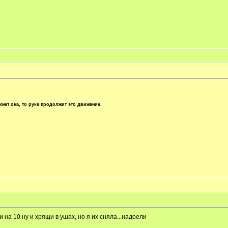
хнет она, то рука продолжит это движение.
ли на 10 ну и хрящи в ушах, но я их сняла...надоели