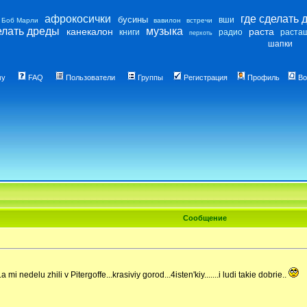
афрокосички
где сделать 
бусины
вши
Боб Марли
вавилон
встречи
елать дреды
музыка
канекалон
раста
книги
радио
раста
перхоть
шапки
му
FAQ
Пользователи
Группы
Регистрация
Профиль
Во
Сообщение
 mi nedelu zhili v Pitergoffe...krasiviy gorod...4isten'kiy.......i ludi takie dobrie..