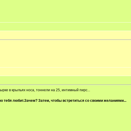
дырке в крыльях носа, тоннели на 25, интимный пирс...
но тебя любит.Зачем? Затем, чтобы встретиться со своими желаниями...