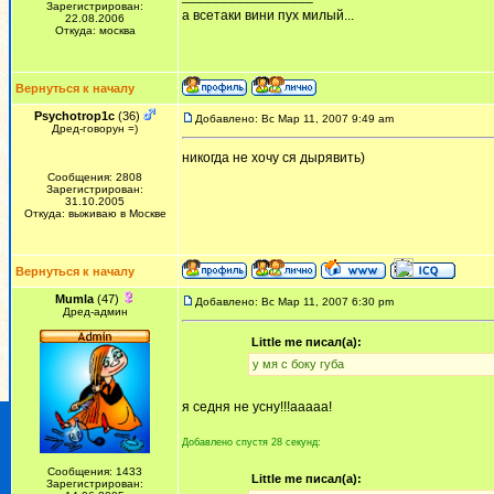
Зарегистрирован:
а всетаки вини пух милый...
22.08.2006
Откуда: москва
Вернуться к началу
Psychotrop1c
(36)
Добавлено: Вс Мар 11, 2007 9:49 am
Дред-говорун =)
никогда не хочу ся дырявить)
Сообщения: 2808
Зарегистрирован:
31.10.2005
Откуда: выживаю в Москве
Вернуться к началу
Mumla
(47)
Добавлено: Вс Мар 11, 2007 6:30 pm
Дред-админ
Little me писал(а):
у мя с боку губа
я седня не усну!!!ааааа!
Добавлено спустя 28 секунд:
Сообщения: 1433
Little me писал(а):
Зарегистрирован: