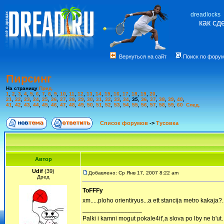
dreadlocks
как сд
Вернуться на сайт
Поиск по фору
Пирсинг
На страницу
Пред.
1
,
2
,
3
,
4
,
5
,
6
,
7
,
8
,
9
,
10
,
11
,
12
,
13
,
14
,
15
,
16
,
17
,
18
,
19
,
20
,
21
,
22
,
23
,
24
,
25
,
26
,
27
,
28
,
29
,
30
,
31
,
32
,
33
,
34
,
35
,
36
,
37
,
38
,
39
,
40
,
41
,
42
,
43
,
44
,
45
,
46
,
47
,
48
,
49
,
50
,
51
,
52
,
53
,
54
,
55
,
56
,
57
,
58
,
59
,
60
След.
Список форумов
->
Тусовка
Автор
Udif
(39)
Добавлено: Ср Янв 17, 2007 8:22 am
Дред
ToFFFy
xm.....ploho orientiryus...a ett stancija metro kakaja?..a
_________________
Palki i kamni mogut pokale4it',a slova po lby ne b'ut.