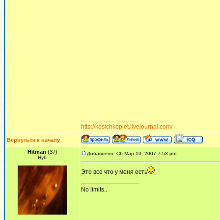
_________________
http://kosichkoplet.livejournal.com/
Вернуться к началу
Hitman
(37)
Добавлено: Сб Мар 10, 2007 7:53 pm
Нуб
Это все что у меня есть
_________________
No limits..