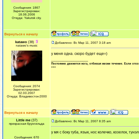
Сообщения: 1867
Зарегистрирован:
18.06.2006
Откуда: Yakutsk city.
Вернуться к началу
katawo
(38)
Добавлено: Вс Мар 11, 2007 3:18 am
natawo's music
у меня одна. скоро будет еще=)
_________________
Постоянно движется нога, отбивая жизни течение. Если отсо
***
Сообщения: 2074
Зарегистрирован:
02.03.2007
Откуда: Владивосток-2000
Вернуться к началу
Little me
(37)
Добавлено: Вс Мар 11, 2007 8:35 am
прекрасная брунгильда
у мя с боку губа, язык, нос колечко, козелок, тунэ
Сообщения: 670
_________________