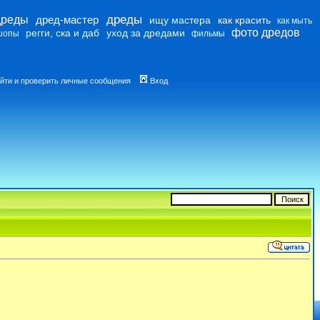
дреды
дреды
дред-мастер
ищу мастера
как красить
как мыть
фото дредов
регги, ска и даб
уход за дредами
шопы
фильмы
йти и проверить личные сообщения
Вход