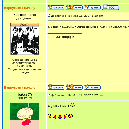
Вернуться к началу
Кощщки!
(126)
Добавлено: Вс Мар 11, 2007 1:10 am
Дред-админ
а у нас на двоих - одна дырка в ухе и та заросла
_________________
этта ми, кощщки!
Сообщения: 1051
Зарегистрирован:
27.01.2007
Откуда: отсюда и далее
везде
Вернуться к началу
buka
(37)
Добавлено: Вс Мар 11, 2007 2:57 am
говорун =)
А у меня ни 1
_________________