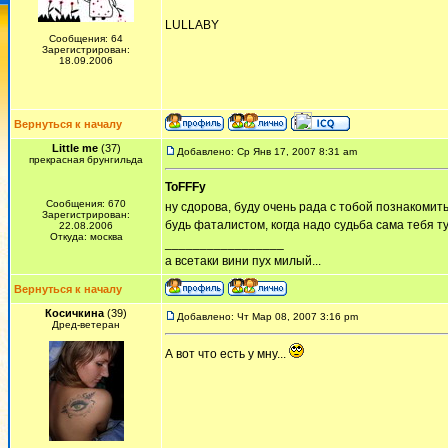
LULLABY
Сообщения: 64
Зарегистрирован:
18.09.2006
Вернуться к началу
Little me
(37)
Добавлено: Ср Янв 17, 2007 8:31 am
прекрасная брунгильда
ToFFFy
Сообщения: 670
ну сдорова, буду очень рада с тобой познакомить
Зарегистрирован:
будь фаталистом, когда надо судьба сама тебя т
22.08.2006
Откуда: москва
_________________
а всетаки вини пух милый...
Вернуться к началу
Косичкина
(39)
Добавлено: Чт Мар 08, 2007 3:16 pm
Дред-ветеран
А вот что есть у мну...