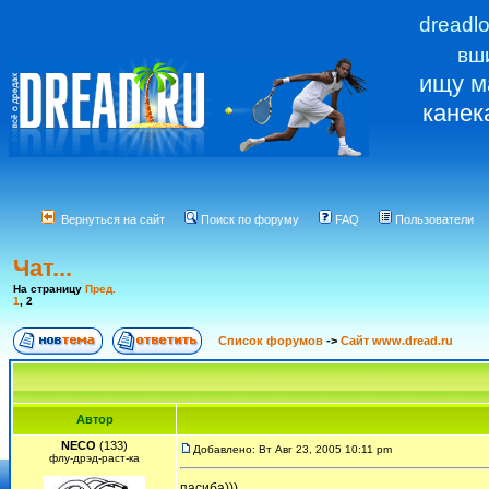
dreadl
вш
ищу м
канек
Вернуться на сайт
Поиск по форуму
FAQ
Пользователи
Чат...
На страницу
Пред.
1
,
2
Список форумов
->
Сайт www.dread.ru
Автор
NECO
(133)
Добавлено: Вт Авг 23, 2005 10:11 pm
флу-дрэд-раст-ка
пасиба)))