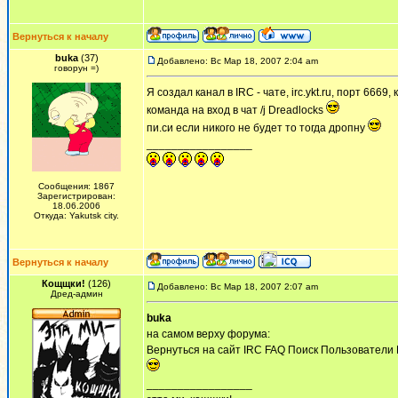
Вернуться к началу
buka
(37)
Добавлено: Вс Мар 18, 2007 2:04 am
говорун =)
Я создал канал в IRC - чате, irc.ykt.ru, порт 66
команда на вход в чат /j Dreadlocks
пи.си если никого не будет то тогда дропну
_________________
Сообщения: 1867
Зарегистрирован:
18.06.2006
Откуда: Yakutsk city.
Вернуться к началу
Кощщки!
(126)
Добавлено: Вс Мар 18, 2007 2:07 am
Дред-админ
buka
на самом верху форума:
Вернуться на сайт IRC FAQ Поиск Пользовател
_________________