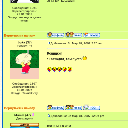
этта ми, кощщки!
Сообщения: 1051
Зарегистрирован:
27.01.2007
Откуда: отсюда и далее
везде
Вернуться к началу
buka
(37)
Добавлено: Вс Мар 18, 2007 2:26 am
говорун =)
Кощщки!
Я заходил, там пусто
_________________
Сообщения: 1867
Зарегистрирован:
18.06.2006
Откуда: Yakutsk city.
Вернуться к началу
Mumla
(47)
Добавлено: Вс Мар 18, 2007 12:06 pm
Дред-админ
вот и мы о чем