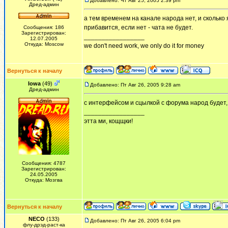
Добавлено: Чт Авг 25, 2005 2:39 pm
Дред-админ
а тем временем на канале народа нет, и сколько
прибавится, если нет - чата не будет.
Сообщения: 186
Зарегистрирован:
_________________
12.07.2005
Откуда: Moscow
we don't need work, we only do it for money
Вернуться к началу
Iowa
(49)
Добавлено: Пт Авг 26, 2005 9:28 am
Дред-админ
с интерфейсом и сцылкой с форума народ будет, 
_________________
этта ми, кощщки!
Сообщения: 4787
Зарегистрирован:
24.05.2005
Откуда: Мозгва
Вернуться к началу
NECO
(133)
Добавлено: Пт Авг 26, 2005 6:04 pm
флу-дрэд-раст-ка