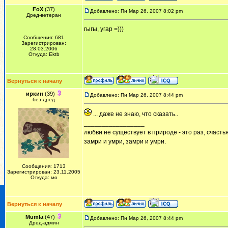
FoX
(37)
Добавлено: Пн Мар 26, 2007 8:02 pm
Дред-ветеран
гыгы, угар =)))
Сообщения: 681
Зарегистрирован:
28.03.2006
Откуда: Ektb
Вернуться к началу
иркин
(39)
Добавлено: Пн Мар 26, 2007 8:44 pm
без дред
... даже не знаю, что сказать..
_________________
любви не существует в природе - это раз, счастья
замри и умри, замри и умри.
Сообщения: 1713
Зарегистрирован: 23.11.2005
Откуда: мо
Вернуться к началу
Mumla
(47)
Добавлено: Пн Мар 26, 2007 8:44 pm
Дред-админ