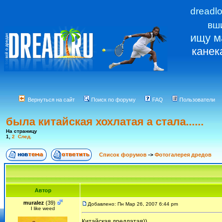
dreadl
вш
ищу м
канек
Вернуться на сайт
Поиск по форуму
FAQ
Пользователи
была китайская хохлатая а стала......
На страницу
1
,
2
След.
Список форумов
->
Фотогалерея дредов
Автор
muralez
(39)
Добавлено: Пн Мар 26, 2007 6:44 pm
I like weed
Китайская дредлатая))