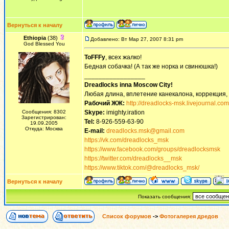
Вернуться к началу
Ethiopia
(38)
Добавлено: Вт Мар 27, 2007 8:31 pm
God Blessed You
ToFFFy
, всех жалко!
Бедная собачка! (А так же норка и свинюшка!)
_________________
Dreadlocks inna Moscow Сity!
Любая длина, вплетение канекалона, коррекция,
Рабочий ЖЖ:
http://dreadlocks-msk.livejournal.com
Сообщения: 8302
Skype:
imighty.iration
Зарегистрирован:
Tel:
8-926-559-63-90
19.09.2005
Откуда: Москва
E-mail:
dreadlocks.msk@gmail.com
https://vk.com/dreadlocks_msk
https://www.facebook.com/groups/dreadlocksmsk
https://twitter.com/dreadlocks__msk
https://www.tiktok.com/@dreadlocks_msk/
Вернуться к началу
Показать сообщения:
Список форумов
->
Фотогалерея дредов