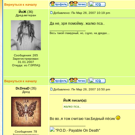
Вернуться к началу
ЙоЖ
(36)
Добавлено: Пн Мар 26, 2007 10:19 pm
Дред-ветеран
Да не, зря помойму.. жалко пса..
_________________
Весь такой гламурный, но, сцуко, на дредах...
Сообщения: 265
Зарегистрирован:
31.01.2007
Откуда: из Г.0РЛА))
Вернуться к началу
Dr.DreaD
(35)
Добавлено: Пн Мар 26, 2007 10:50 pm
Дред
ЙоЖ писал(а):
жалко пса..
Во во..я тож считаю так.Бедный пёсик
_________________
"P.O.D.- Payable On Death"
Сообщения: 78
Зарегистрирован: