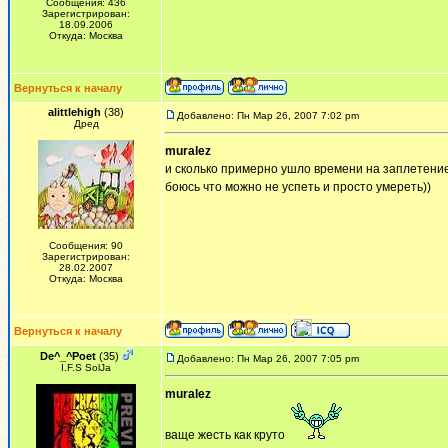
Сообщения: 436
Зарегистрирован:
18.09.2006
Откуда: Москва
Вернуться к началу
alittlehigh
(38)
Добавлено: Пн Мар 26, 2007 7:02 pm
Дред
muralez
и сколько примерно ушло времени на заплетение
боюсь что можно не успеть и просто умереть))
Сообщения: 90
Зарегистрирован:
28.02.2007
Откуда: Москва
Вернуться к началу
De^_^Poet
(35)
Добавлено: Пн Мар 26, 2007 7:05 pm
I.F.S SolJa
muralez
ваще жесть как круто