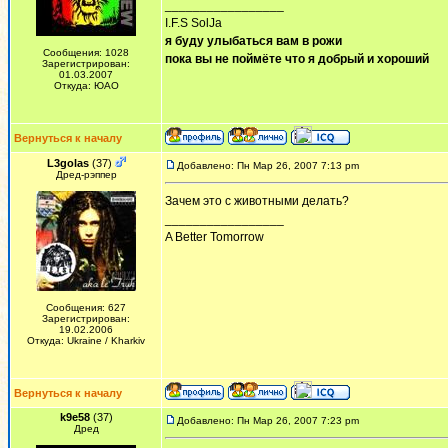
_________________
I.F.S SolJa
я буду улыбаться вам в рожи
Сообщения: 1028
пока вы не поймёте что я добрый и хороший
Зарегистрирован:
01.03.2007
Откуда: ЮАО
Вернуться к началу
L3golas
(37)
Добавлено: Пн Мар 26, 2007 7:13 pm
Дред-рэппер
Зачем это с животными делать?
_________________
A Better Tomorrow
Сообщения: 627
Зарегистрирован:
19.02.2006
Откуда: Ukraine / Kharkiv
Вернуться к началу
k9e58
(37)
Добавлено: Пн Мар 26, 2007 7:23 pm
Дред