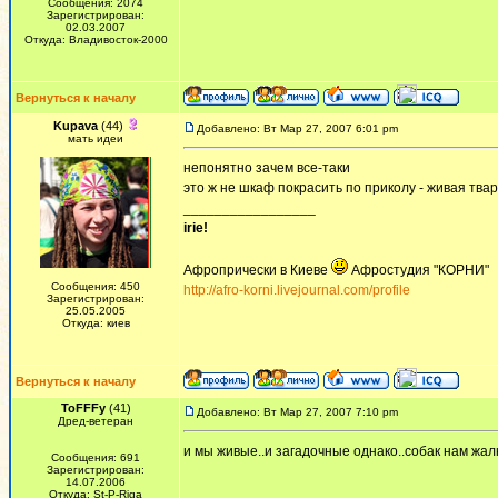
Сообщения: 2074
Зарегистрирован:
02.03.2007
Откуда: Владивосток-2000
Вернуться к началу
Kupava
(44)
Добавлено: Вт Мар 27, 2007 6:01 pm
мать идеи
непонятно зачем все-таки
это ж не шкаф покрасить по приколу - живая тва
_________________
irie!
Афропрически в Киеве
Афростудия "КОРНИ"
Сообщения: 450
http://afro-korni.livejournal.com/profile
Зарегистрирован:
25.05.2005
Откуда: киев
Вернуться к началу
ToFFFy
(41)
Добавлено: Вт Мар 27, 2007 7:10 pm
Дред-ветеран
и мы живые..и загадочные однако..собак нам жалк
Сообщения: 691
Зарегистрирован:
14.07.2006
Откуда: St-P-Riga