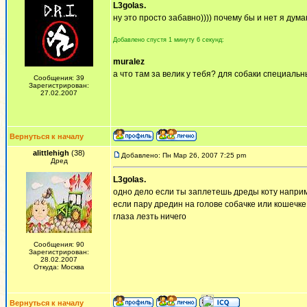
L3golas.
ну это просто забавно)))) почему бы и нет я дум
Добавлено спустя 1 минуту 6 секунд:
muralez
а что там за велик у тебя? для собаки специаль
Сообщения: 39
Зарегистрирован:
27.02.2007
Вернуться к началу
alittlehigh
(38)
Добавлено: Пн Мар 26, 2007 7:25 pm
Дред
L3golas.
одно дело если ты заплетешь дреды коту наприм
если пару дредин на голове собачке или кошечке
глаза лезть ничего
Сообщения: 90
Зарегистрирован:
28.02.2007
Откуда: Москва
Вернуться к началу