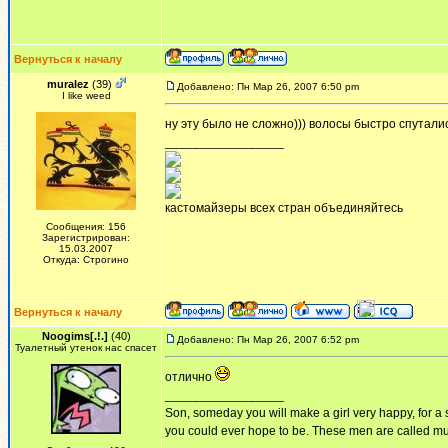
Вернуться к началу
muralez
(39)
Добавлено: Пн Мар 26, 2007 6:50 pm
I like weed
ну эту было не сложно))) волосы быстро спутали
_________________
кастомайзеры всех стран объединяйтесь
Сообщения: 156
Зарегистрирован:
15.03.2007
Откуда: Строгино
Вернуться к началу
Noogims[.!.]
(40)
Добавлено: Пн Мар 26, 2007 6:52 pm
Туалетный утенок нас спасет
отлично
_________________
Son, someday you will make a girl very happy, for a 
you could ever hope to be. These men are called mus