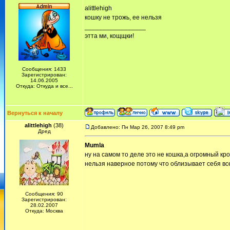
alittlehigh
кошку не трожь, ее нельзя
_________________
этта ми, кощщки!
Сообщения: 1433
Зарегистрирован:
14.06.2005
Откуда: Откуда и все...
Вернуться к началу
alittlehigh
(38)
Добавлено: Пн Мар 26, 2007 8:49 pm
Дред
Mumla
ну на самом то деле это не кошка,а огромный кр
нельзя наверное потому что облизывает себя все
Сообщения: 90
Зарегистрирован:
28.02.2007
Откуда: Москва