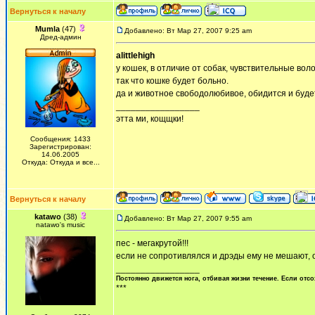
Вернуться к началу
Mumla
(47)
Добавлено: Вт Мар 27, 2007 9:25 am
Дред-админ
alittlehigh
у кошек, в отличие от собак, чувствительные воло
так что кошке будет больно.
да и животное свободолюбивое, обидится и буде
_________________
этта ми, кощщки!
Сообщения: 1433
Зарегистрирован:
14.06.2005
Откуда: Откуда и все...
Вернуться к началу
katawo
(38)
Добавлено: Вт Мар 27, 2007 9:55 am
natawo's music
пес - мегакрутой!!!
если не сопротивлялся и дрэды ему не мешают, он
_________________
Постоянно движется нога, отбивая жизни течение. Если отсо
***