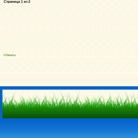
Страница
1
из
2
© Dread.ru