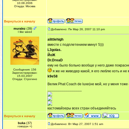
10.08.2006
Откуда: Москва
Вернуться к началу
muralez
(39)
Добавлено: Пн Мар 26, 2007 11:10 pm
I like weed
alittlehigh
вместе с подплетением минут 5)))
L3golas.
ЙоЖ
Dr.DreaD
ему не было больно вообще у него даже покрасне
Сообщения: 156
я же не живодер какой, я его люблю хоть и не
Зарегистрирован:
15.03.2007
k9e58
Откуда: Строгино
Велик Phat Coach de luxe(не мой, но у меня тоже
_________________
кастомайзеры всех стран объединяйтесь
Вернуться к началу
buka
(37)
Добавлено: Вт Мар 27, 2007 1:51 am
говорун =)