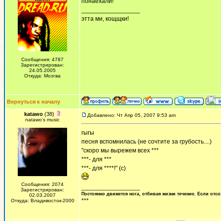
понаехали!
_________________
этта ми, кощщки!
Сообщения: 4787
Зарегистрирован:
24.05.2005
Откуда: Мозгва
Вернуться к началу
katawo
(38)
Добавлено: Чт Апр 05, 2007 9:53 am
natawo's music
гыгы
песня вспомнилась (не сочтите за грубость....)
"скоро мы вырежем всех ***
***- для ***
***- для ****!" (с)
Сообщения: 2074
_________________
Зарегистрирован:
Постоянно движется нога, отбивая жизни течение. Если отсо
02.03.2007
***
Откуда: Владивосток-2000