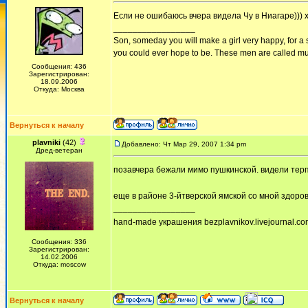
Если не ошибаюсь вчера видела Чу в Ниагаре))) 
_________________
Son, someday you will make a girl very happy, for a 
you could ever hope to be. These men are called mus
Сообщения: 436
Зарегистрирован:
18.09.2006
Откуда: Москва
Вернуться к началу
plavniki
(42)
Добавлено: Чт Мар 29, 2007 1:34 pm
Дред-ветеран
позавчера бежали мимо пушкинской. видели терп
еще в районе 3-йтверской ямской со мной здоро
_________________
hand-made украшения bezplavnikov.livejournal.com!
Сообщения: 336
Зарегистрирован:
14.02.2006
Откуда: moscow
Вернуться к началу