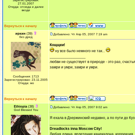
Зарегистрирован:
27.01.2007
Откуда: отсюда и далее
везде
Вернуться к началу
иркин
(39)
Добавлено: Чт Апр 05, 2007 7:19 am
без дред
Кощщки!
ну все было немного не так...
_________________
любви не существует в природе - это раз, счастья
замри и умри, замри и умри.
Сообщения: 1713
Зарегистрирован: 23.11.2005
Откуда: мо
Вернуться к началу
Ethiopia
(38)
Добавлено: Чт Апр 05, 2007 9:02 am
God Blessed You
Я ехала в Дзержинский недавно, а по пути до Куз
_________________
Dreadlocks inna Moscow Сity!
Любая длина, вплетение канекалона, коррекция,