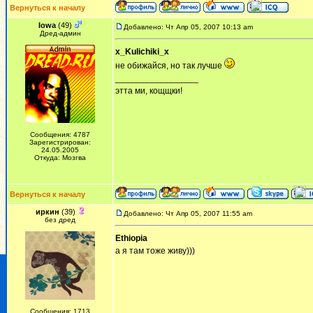
Вернуться к началу
Iowa
(49)
Добавлено: Чт Апр 05, 2007 10:13 am
Дред-админ
x_Kulichiki_x
не обижайся, но так лучше
_________________
этта ми, кощщки!
Сообщения: 4787
Зарегистрирован:
24.05.2005
Откуда: Мозгва
Вернуться к началу
иркин
(39)
Добавлено: Чт Апр 05, 2007 11:55 am
без дред
Ethiopia
а я там тоже живу)))
Сообщения: 1713