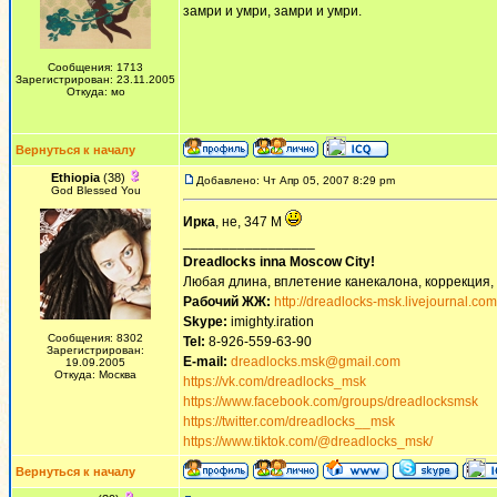
замри и умри, замри и умри.
Сообщения: 1713
Зарегистрирован: 23.11.2005
Откуда: мо
Вернуться к началу
Ethiopia
(38)
Добавлено: Чт Апр 05, 2007 8:29 pm
God Blessed You
Ирка
, не, 347 М
_________________
Dreadlocks inna Moscow Сity!
Любая длина, вплетение канекалона, коррекция,
Рабочий ЖЖ:
http://dreadlocks-msk.livejournal.com
Skype:
imighty.iration
Сообщения: 8302
Tel:
8-926-559-63-90
Зарегистрирован:
E-mail:
dreadlocks.msk@gmail.com
19.09.2005
Откуда: Москва
https://vk.com/dreadlocks_msk
https://www.facebook.com/groups/dreadlocksmsk
https://twitter.com/dreadlocks__msk
https://www.tiktok.com/@dreadlocks_msk/
Вернуться к началу