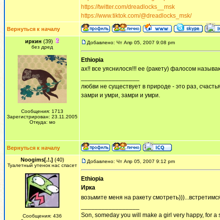
https://twitter.com/dreadlocks__msk
https://www.tiktok.com/@dreadlocks_msk/
Вернуться к началу
иркин
(39)
Добавлено: Чт Апр 05, 2007 9:08 pm
без дред
Ethiopia
ах!! все уяснилося!!! ее (ракету) фалосом называ
_________________
любви не существует в природе - это раз, счастья
замри и умри, замри и умри.
Сообщения: 1713
Зарегистрирован: 23.11.2005
Откуда: мо
Вернуться к началу
Noogims[.!.]
(40)
Добавлено: Чт Апр 05, 2007 9:12 pm
Туалетный утенок нас спасет
Ethiopia
Ирка
возьмите меня на ракету смотреть)))...встретим
_________________
Son, someday you will make a girl very happy, for a 
Сообщения: 436