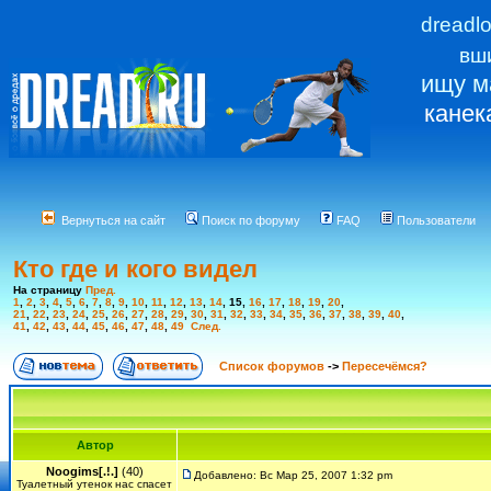
dreadl
вш
ищу м
канек
Вернуться на сайт
Поиск по форуму
FAQ
Пользователи
Кто где и кого видел
На страницу
Пред.
1
,
2
,
3
,
4
,
5
,
6
,
7
,
8
,
9
,
10
,
11
,
12
,
13
,
14
,
15
,
16
,
17
,
18
,
19
,
20
,
21
,
22
,
23
,
24
,
25
,
26
,
27
,
28
,
29
,
30
,
31
,
32
,
33
,
34
,
35
,
36
,
37
,
38
,
39
,
40
,
41
,
42
,
43
,
44
,
45
,
46
,
47
,
48
,
49
След.
Список форумов
->
Пересечёмся?
Автор
Noogims[.!.]
(40)
Добавлено: Вс Мар 25, 2007 1:32 pm
Туалетный утенок нас спасет