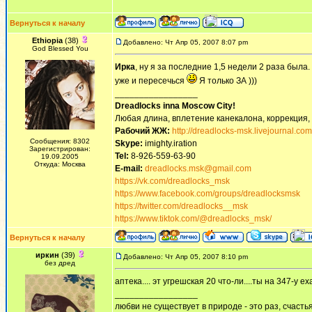
Вернуться к началу
Ethiopia
(38)
Добавлено: Чт Апр 05, 2007 8:07 pm
God Blessed You
Ирка
, ну я за последние 1,5 недели 2 раза была.
уже и пересечься
Я только ЗА )))
_________________
Dreadlocks inna Moscow Сity!
Любая длина, вплетение канекалона, коррекция,
Рабочий ЖЖ:
http://dreadlocks-msk.livejournal.com
Сообщения: 8302
Skype:
imighty.iration
Зарегистрирован:
Tel:
8-926-559-63-90
19.09.2005
Откуда: Москва
E-mail:
dreadlocks.msk@gmail.com
https://vk.com/dreadlocks_msk
https://www.facebook.com/groups/dreadlocksmsk
https://twitter.com/dreadlocks__msk
https://www.tiktok.com/@dreadlocks_msk/
Вернуться к началу
иркин
(39)
Добавлено: Чт Апр 05, 2007 8:10 pm
без дред
аптека.... эт угрешская 20 что-ли....ты на 347-у е
_________________
любви не существует в природе - это раз, счастья