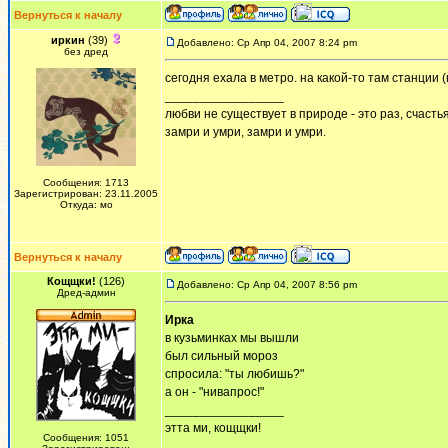
Вернуться к началу
иркин
(39)
Добавлено: Ср Апр 04, 2007 8:24 pm
без дред
сегодня ехала в метро. на какой-то там станции
_________________
любви не существует в природе - это раз, счастья
замри и умри, замри и умри.
Сообщения: 1713
Зарегистрирован: 23.11.2005
Откуда: мо
Вернуться к началу
Кощщки!
(126)
Добавлено: Ср Апр 04, 2007 8:56 pm
Дред-админ
Ирка
в кузьминках мы вышли
был сильный мороз
спросила: "ты любишь?"
а он - "нивапрос!"
_________________
этта ми, кощщки!
Сообщения: 1051