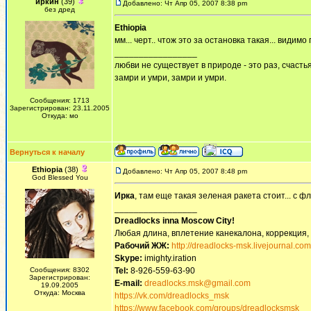
иркин
(39)
Добавлено: Чт Апр 05, 2007 8:38 pm
без дред
Ethiopia
мм... черт.. чтож это за остановка такая... видимо 
_________________
любви не существует в природе - это раз, счастья
замри и умри, замри и умри.
Сообщения: 1713
Зарегистрирован: 23.11.2005
Откуда: мо
Вернуться к началу
Ethiopia
(38)
Добавлено: Чт Апр 05, 2007 8:48 pm
God Blessed You
Ирка
, там еще такая зеленая ракета стоит... с ф
_________________
Dreadlocks inna Moscow Сity!
Любая длина, вплетение канекалона, коррекция,
Рабочий ЖЖ:
http://dreadlocks-msk.livejournal.com
Skype:
imighty.iration
Сообщения: 8302
Tel:
8-926-559-63-90
Зарегистрирован:
E-mail:
dreadlocks.msk@gmail.com
19.09.2005
Откуда: Москва
https://vk.com/dreadlocks_msk
https://www.facebook.com/groups/dreadlocksmsk