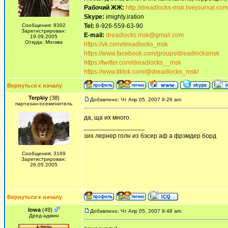
Рабочий ЖЖ:
http://dreadlocks-msk.livejournal.com
Skype:
imighty.iration
Сообщения: 8302
Tel:
8-926-559-63-90
Зарегистрирован:
E-mail:
dreadlocks.msk@gmail.com
19.09.2005
Откуда: Москва
https://vk.com/dreadlocks_msk
https://www.facebook.com/groups/dreadlocksmsk
https://twitter.com/dreadlocks__msk
https://www.tiktok.com/@dreadlocks_msk/
Вернуться к началу
Terpkiy
(38)
Добавлено: Чт Апр 05, 2007 9:26 am
партизан-осеменитель
да, ща их много.
_________________
зих лернер голн из бэсер аф а фрэмдер борд
Сообщения: 3169
Зарегистрирован:
26.05.2005
Вернуться к началу
Iowa
(49)
Добавлено: Чт Апр 05, 2007 9:48 am
Дред-админ