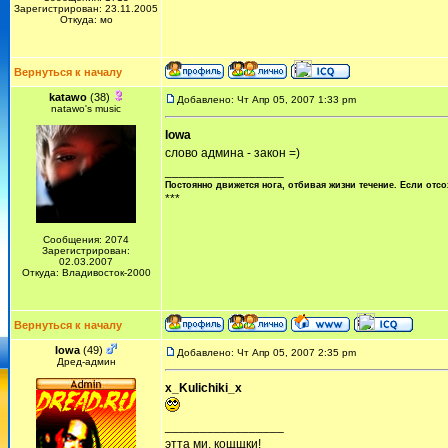
Зарегистрирован: 23.11.2005
Откуда: мо
Вернуться к началу
katawo
(38)
Добавлено: Чт Апр 05, 2007 1:33 pm
natawo's music
Iowa
слово админа - закон =)
_________________
Постоянно движется нога, отбивая жизни течение. Если отсо
***
Сообщения: 2074
Зарегистрирован:
02.03.2007
Откуда: Владивосток-2000
Вернуться к началу
Iowa
(49)
Добавлено: Чт Апр 05, 2007 2:35 pm
Дред-админ
x_Kulichiki_x
_________________
этта ми, кощщки!