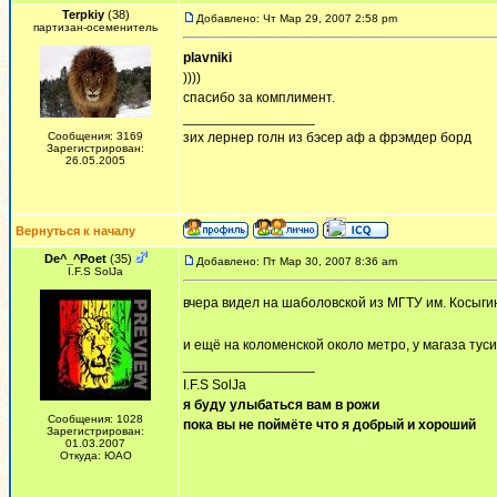
Terpkiy
(38)
Добавлено: Чт Мар 29, 2007 2:58 pm
партизан-осеменитель
plavniki
))))
спасибо за комплимент.
_________________
Сообщения: 3169
зих лернер голн из бэсер аф а фрэмдер борд
Зарегистрирован:
26.05.2005
Вернуться к началу
De^_^Poet
(35)
Добавлено: Пт Мар 30, 2007 8:36 am
I.F.S SolJa
вчера видел на шаболовской из МГТУ им. Косыги
и ещё на коломенской около метро, у магаза тус
_________________
I.F.S SolJa
я буду улыбаться вам в рожи
Сообщения: 1028
пока вы не поймёте что я добрый и хороший
Зарегистрирован:
01.03.2007
Откуда: ЮАО