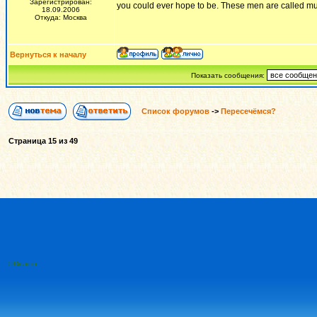
Зарегистрирован:
you could ever hope to be. These men are called mus
18.09.2006
Откуда: Москва
Вернуться к началу
Показать сообщения:
Список форумов
->
Пересечёмся?
Страница
15
из
49
© Dread.ru