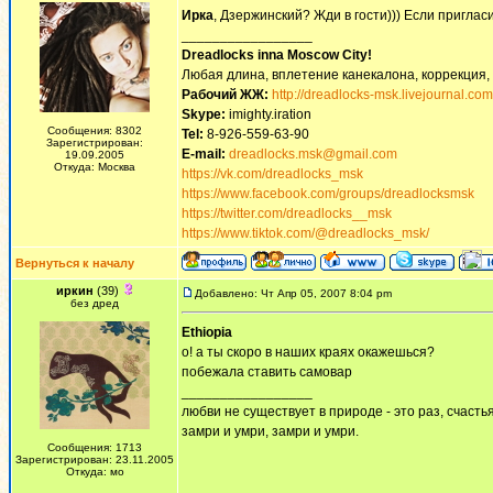
Ирка
, Дзержинский? Жди в гости))) Если пригла
_________________
Dreadlocks inna Moscow Сity!
Любая длина, вплетение канекалона, коррекция,
Рабочий ЖЖ:
http://dreadlocks-msk.livejournal.com
Skype:
imighty.iration
Сообщения: 8302
Tel:
8-926-559-63-90
Зарегистрирован:
E-mail:
dreadlocks.msk@gmail.com
19.09.2005
Откуда: Москва
https://vk.com/dreadlocks_msk
https://www.facebook.com/groups/dreadlocksmsk
https://twitter.com/dreadlocks__msk
https://www.tiktok.com/@dreadlocks_msk/
Вернуться к началу
иркин
(39)
Добавлено: Чт Апр 05, 2007 8:04 pm
без дред
Ethiopia
о! а ты скоро в наших краях окажешься?
побежала ставить самовар
_________________
любви не существует в природе - это раз, счастья
замри и умри, замри и умри.
Сообщения: 1713
Зарегистрирован: 23.11.2005
Откуда: мо