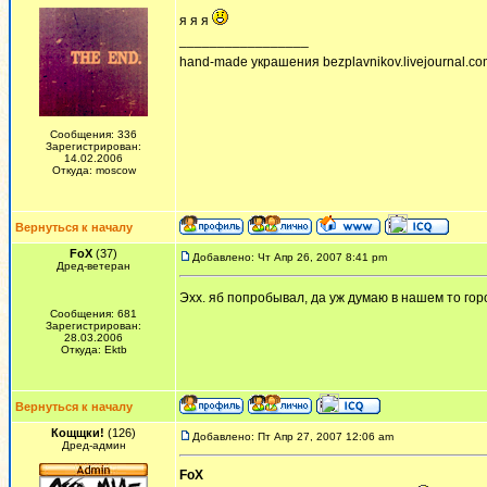
я я я
_________________
hand-made украшения bezplavnikov.livejournal.com!
Сообщения: 336
Зарегистрирован:
14.02.2006
Откуда: moscow
Вернуться к началу
FoX
(37)
Добавлено: Чт Апр 26, 2007 8:41 pm
Дред-ветеран
Эхх. яб попробывал, да уж думаю в нашем то гор
Сообщения: 681
Зарегистрирован:
28.03.2006
Откуда: Ektb
Вернуться к началу
Кощщки!
(126)
Добавлено: Пт Апр 27, 2007 12:06 am
Дред-админ
FoX