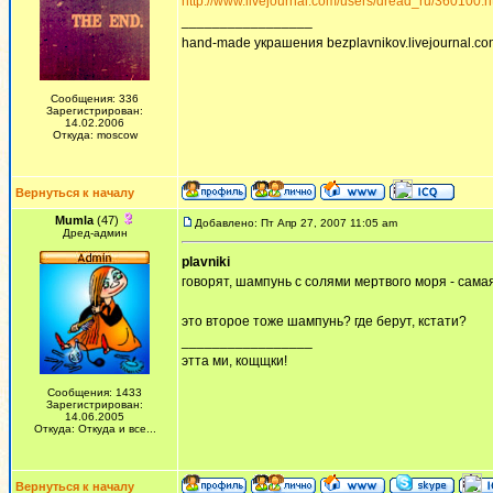
http://www.livejournal.com/users/dread_ru/360100.h
_________________
hand-made украшения bezplavnikov.livejournal.com!
Сообщения: 336
Зарегистрирован:
14.02.2006
Откуда: moscow
Вернуться к началу
Mumla
(47)
Добавлено: Пт Апр 27, 2007 11:05 am
Дред-админ
plavniki
говорят, шампунь с солями мертвого моря - самая
это второе тоже шампунь? где берут, кстати?
_________________
этта ми, кощщки!
Сообщения: 1433
Зарегистрирован:
14.06.2005
Откуда: Откуда и все...
Вернуться к началу