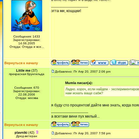
_________________
этта ми, кощщки!
Сообщения: 1433
Зарегистрирован:
14.06.2005
Откуда: Откуда и все...
Вернуться к началу
Little me
(37)
Добавлено: Пт Апр 20, 2007 2:06 pm
прекрасная брунгильда
Mumla писал(а):
Сообщения: 670
Ладно. короч, если найдем - экспериментиров
Зарегистрирован:
нам искать ваще сабж?
22.08.2006
Откуда: москва
я буду сто процентов! дайте мне знать, когда поя
_________________
а всетаки вини пух милый...
Вернуться к началу
plavniki
(42)
Добавлено: Пт Апр 20, 2007 7:58 pm
Дред-ветеран