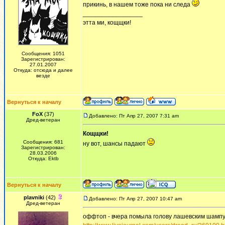
прикинь, в нашем тоже пока ни следа
_________________
этта ми, кощщки!
Сообщения: 1051
Зарегистрирован:
27.01.2007
Откуда: отсюда и далее
везде
Вернуться к началу
FoX
(37)
Добавлено: Пт Апр 27, 2007 7:31 am
Дред-ветеран
Кощщки!
Сообщения: 681
ну вот, шансы падают
Зарегистрирован:
28.03.2006
Откуда: Ektb
Вернуться к началу
plavniki
(42)
Добавлено: Пт Апр 27, 2007 10:47 am
Дред-ветеран
оффтоп - вчера помыла голову лашевским шампун