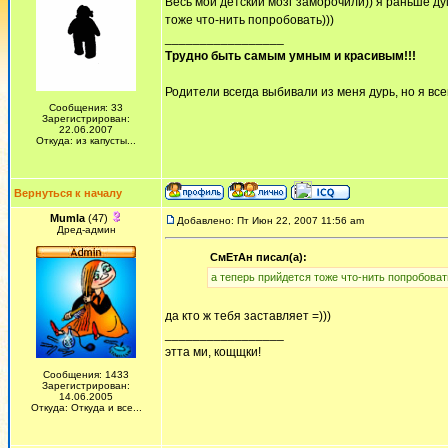
Весь мой детский мозг заморочили)) я раньше ду
тоже что-нить попробовать)))
_________________
Трудно быть самым умным и красивым!!!
Родители всегда выбивали из меня дурь, но я всег
Сообщения: 33
Зарегистрирован:
22.06.2007
Откуда: из капусты...
Вернуться к началу
Mumla
(47)
Добавлено: Пт Июн 22, 2007 11:56 am
Дред-админ
СмЕтАн писал(а):
а теперь прийдется тоже что-нить попробоват
да кто ж тебя заставляет =)))
_________________
этта ми, кощщки!
Сообщения: 1433
Зарегистрирован:
14.06.2005
Откуда: Откуда и все...