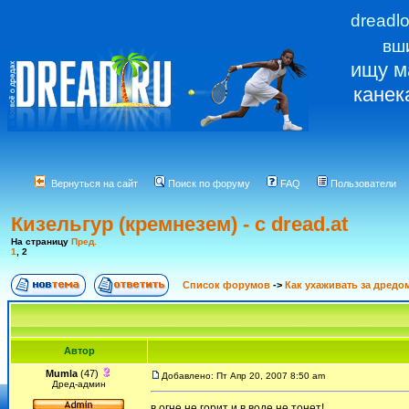
dreadl
вш
ищу м
канек
Вернуться на сайт
Поиск по форуму
FAQ
Пользователи
Кизельгур (кремнезем) - с dread.at
На страницу
Пред.
1
,
2
Список форумов
->
Как ухаживать за дредо
Автор
Mumla
(47)
Добавлено: Пт Апр 20, 2007 8:50 am
Дред-админ
в огне не горит и в воде не тонет!