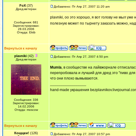
FoX
(37)
Добавлено: Пт Апр 27, 2007 11:20 am
Дред-ветеран
plavniki, оо это хорошо, я вот голову не мыл уже
Сообщения: 681
полезную может по тырнету заказать можно, на
Зарегистрирован:
28.03.2006
Откуда: Ektb
Вернуться к началу
plavniki
(42)
Добавлено: Пт Апр 27, 2007 4:50 pm
Дред-ветеран
Mumla
, в сообществе на лайвжорнале отписалась
перепробовала и лучший для дред это "пиво для 
что они плохо вымываются.
_________________
hand-made украшения bezplavnikov.livejournal.com!
Сообщения: 336
Зарегистрирован:
14.02.2006
Откуда: moscow
Вернуться к началу
Кощщки!
(126)
Добавлено: Пт Апр 27, 2007 10:57 pm