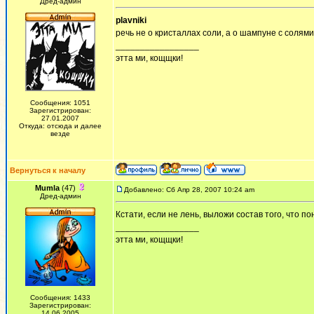
Дред-админ
plavniki
речь не о кристаллах соли, а о шампуне с солям
_________________
этта ми, кощщки!
Сообщения: 1051
Зарегистрирован:
27.01.2007
Откуда: отсюда и далее
везде
Вернуться к началу
Mumla
(47)
Добавлено: Сб Апр 28, 2007 10:24 am
Дред-админ
Кстати, если не лень, выложи состав того, что п
_________________
этта ми, кощщки!
Сообщения: 1433
Зарегистрирован:
14.06.2005