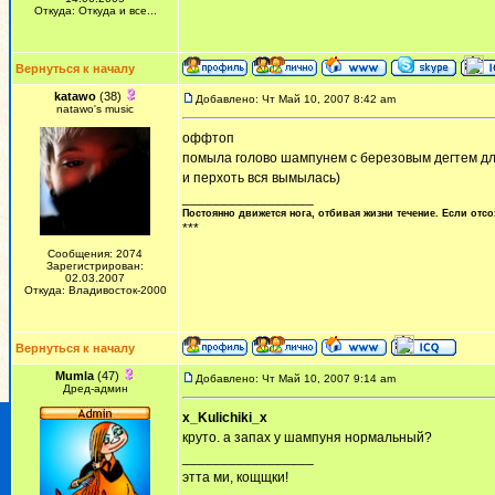
Откуда: Откуда и все...
Вернуться к началу
katawo
(38)
Добавлено: Чт Май 10, 2007 8:42 am
natawo's music
оффтоп
помыла голово шампунем с березовым дегтем для 
и перхоть вся вымылась)
_________________
Постоянно движется нога, отбивая жизни течение. Если отсо
***
Сообщения: 2074
Зарегистрирован:
02.03.2007
Откуда: Владивосток-2000
Вернуться к началу
Mumla
(47)
Добавлено: Чт Май 10, 2007 9:14 am
Дред-админ
x_Kulichiki_x
круто. а запах у шампуня нормальный?
_________________
этта ми, кощщки!