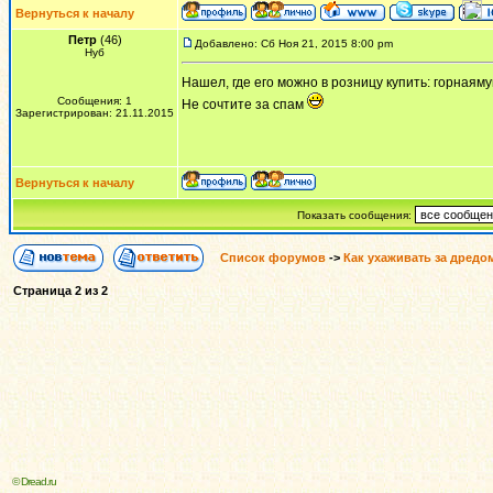
Вернуться к началу
Петр
(46)
Добавлено: Сб Ноя 21, 2015 8:00 pm
Нуб
Нашел, где его можно в розницу купить: горнаям
Сообщения: 1
Не сочтите за спам
Зарегистрирован: 21.11.2015
Вернуться к началу
Показать сообщения:
Список форумов
->
Как ухаживать за дредо
Страница
2
из
2
© Dread.ru