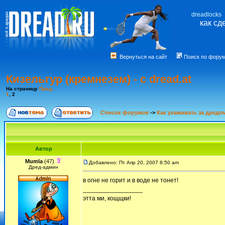
dreadlocks
как сд
Вернуться на сайт
Поиск по фору
Кизельгур (кремнезем) - с dread.at
На страницу
Пред.
1
,
2
Список форумов
->
Как ухаживать за дредо
Автор
Mumla
(47)
Добавлено: Пт Апр 20, 2007 8:50 am
Дред-админ
в огне не горит и в воде не тонет!
_________________
этта ми, кощщки!