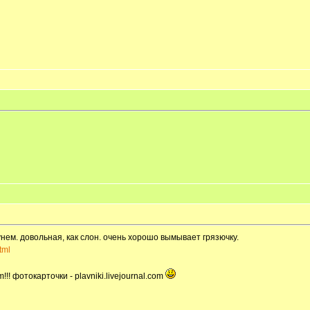
ем. довольная, как слон. очень хорошо вымывает грязючку.
tml
!! фотокарточки - plavniki.livejournal.com