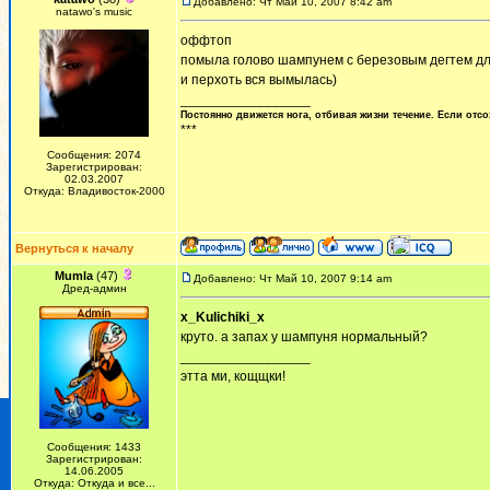
Добавлено: Чт Май 10, 2007 8:42 am
natawo's music
оффтоп
помыла голово шампунем с березовым дегтем для 
и перхоть вся вымылась)
_________________
Постоянно движется нога, отбивая жизни течение. Если отсо
***
Сообщения: 2074
Зарегистрирован:
02.03.2007
Откуда: Владивосток-2000
Вернуться к началу
Mumla
(47)
Добавлено: Чт Май 10, 2007 9:14 am
Дред-админ
x_Kulichiki_x
круто. а запах у шампуня нормальный?
_________________
этта ми, кощщки!
Сообщения: 1433
Зарегистрирован:
14.06.2005
Откуда: Откуда и все...