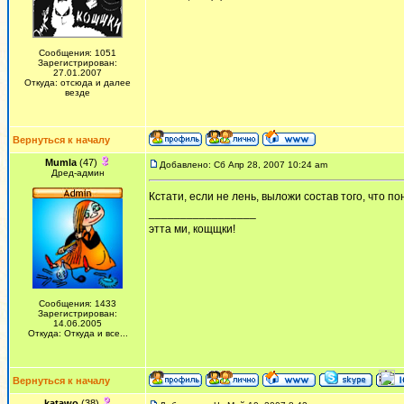
Сообщения: 1051
Зарегистрирован:
27.01.2007
Откуда: отсюда и далее
везде
Вернуться к началу
Mumla
(47)
Добавлено: Сб Апр 28, 2007 10:24 am
Дред-админ
Кстати, если не лень, выложи состав того, что п
_________________
этта ми, кощщки!
Сообщения: 1433
Зарегистрирован:
14.06.2005
Откуда: Откуда и все...
Вернуться к началу
katawo
(38)