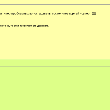
гипер проблемных волос. афигеть! состояниее корней - супер =))))
хнет она, то рука продолжит это движение.