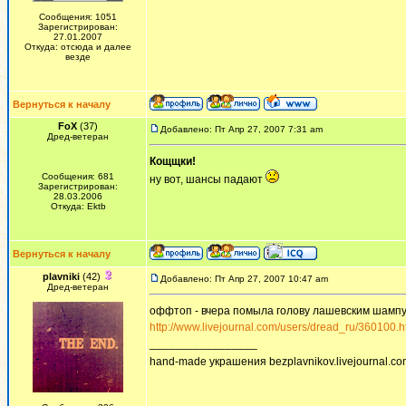
Сообщения: 1051
Зарегистрирован:
27.01.2007
Откуда: отсюда и далее
везде
Вернуться к началу
FoX
(37)
Добавлено: Пт Апр 27, 2007 7:31 am
Дред-ветеран
Кощщки!
Сообщения: 681
ну вот, шансы падают
Зарегистрирован:
28.03.2006
Откуда: Ektb
Вернуться к началу
plavniki
(42)
Добавлено: Пт Апр 27, 2007 10:47 am
Дред-ветеран
оффтоп - вчера помыла голову лашевским шампун
http://www.livejournal.com/users/dread_ru/360100.h
_________________
hand-made украшения bezplavnikov.livejournal.com!