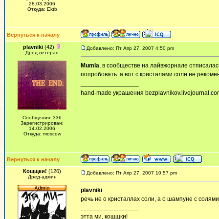
28.03.2006
Откуда: Ektb
Вернуться к началу
plavniki
(42)
Добавлено: Пт Апр 27, 2007 4:50 pm
Дред-ветеран
Mumla
, в сообществе на лайвжорнале отписалась
попробовать. а вот с кристалами соли не рекоме
_________________
hand-made украшения bezplavnikov.livejournal.com!
Сообщения: 336
Зарегистрирован:
14.02.2006
Откуда: moscow
Вернуться к началу
Кощщки!
(126)
Добавлено: Пт Апр 27, 2007 10:57 pm
Дред-админ
plavniki
речь не о кристаллах соли, а о шампуне с солям
_________________
этта ми, кощщки!