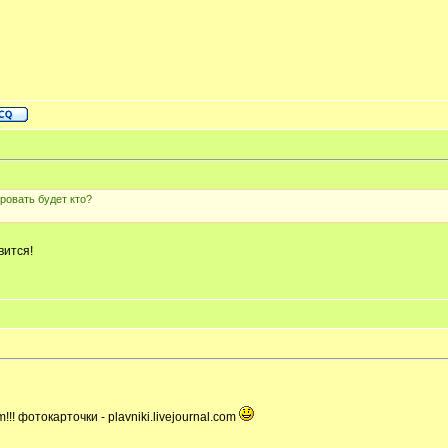
ровать будет кто?
вится!
!! фотокарточки - plavniki.livejournal.com