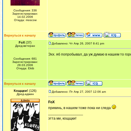
Сообщения: 336
Зарегистрирован:
14.02.2006
Откуда: moscow
Вернуться к началу
FoX
(37)
Добавлено: Чт Апр 26, 2007 8:41 pm
Дред-ветеран
Эхх. яб попробывал, да уж думаю в нашем то гор
Сообщения: 681
Зарегистрирован:
28.03.2006
Откуда: Ektb
Вернуться к началу
Кощщки!
(126)
Добавлено: Пт Апр 27, 2007 12:06 am
Дред-админ
FoX
прикинь, в нашем тоже пока ни следа
_________________
этта ми, кощщки!