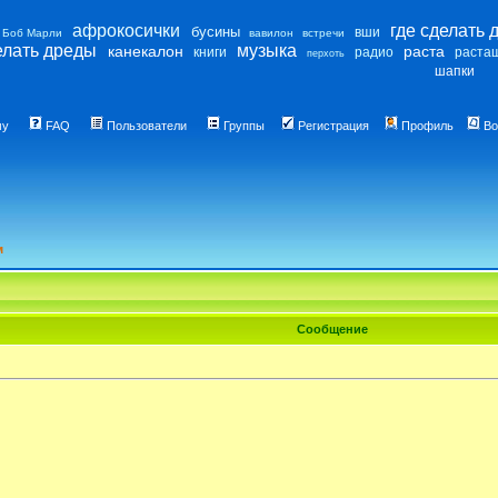
афрокосички
где сделать 
бусины
вши
Боб Марли
вавилон
встречи
елать дреды
музыка
канекалон
раста
книги
радио
раста
перхоть
шапки
му
FAQ
Пользователи
Группы
Регистрация
Профиль
Во
м
Сообщение