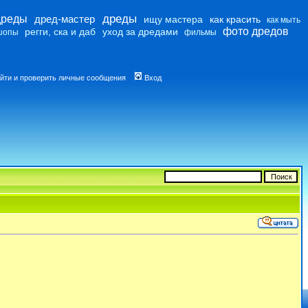
дреды
дреды
дред-мастер
ищу мастера
как красить
как мыть
фото дредов
регги, ска и даб
уход за дредами
шопы
фильмы
йти и проверить личные сообщения
Вход