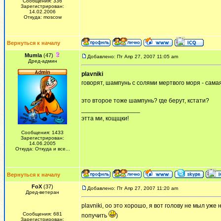
Сообщения: 336
Зарегистрирован:
14.02.2006
Откуда: moscow
Вернуться к началу
Mumla
(47)
Добавлено: Пт Апр 27, 2007 11:05 am
Дред-админ
plavniki
говорят, шампунь с солями мертвого моря - самая
это второе тоже шампунь? где берут, кстати?
_________________
этта ми, кощщки!
Сообщения: 1433
Зарегистрирован:
14.06.2005
Откуда: Откуда и все...
Вернуться к началу
FoX
(37)
Добавлено: Пт Апр 27, 2007 11:20 am
Дред-ветеран
plavniki, оо это хорошо, я вот голову не мыл уж
Сообщения: 681
попучить
)
Зарегистрирован: