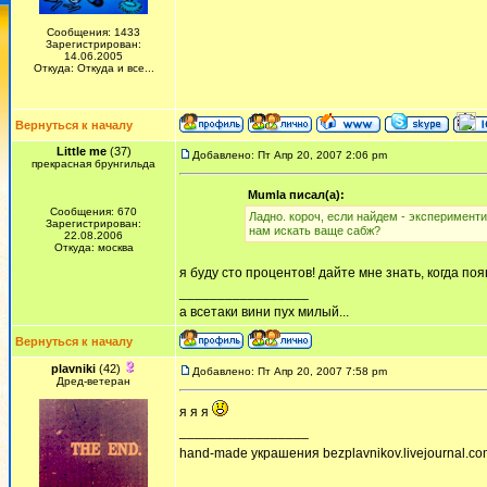
Сообщения: 1433
Зарегистрирован:
14.06.2005
Откуда: Откуда и все...
Вернуться к началу
Little me
(37)
Добавлено: Пт Апр 20, 2007 2:06 pm
прекрасная брунгильда
Mumla писал(а):
Сообщения: 670
Ладно. короч, если найдем - эксперименти
Зарегистрирован:
нам искать ваще сабж?
22.08.2006
Откуда: москва
я буду сто процентов! дайте мне знать, когда поя
_________________
а всетаки вини пух милый...
Вернуться к началу
plavniki
(42)
Добавлено: Пт Апр 20, 2007 7:58 pm
Дред-ветеран
я я я
_________________
hand-made украшения bezplavnikov.livejournal.com!