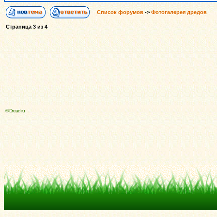
Список форумов
->
Фотогалерея дредов
Страница
3
из
4
© Dread.ru