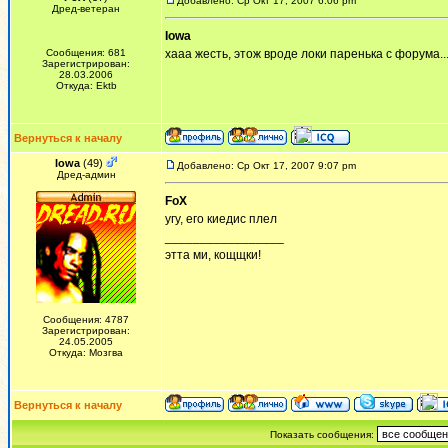
Добавлено: Ср Окт 17, 2007 6:06 pm
Дред-ветеран
Iowa
Сообщения: 681
хааа жесть, этож вроде локи паренька с форума..
Зарегистрирован:
28.03.2006
Откуда: Ektb
Вернуться к началу
Iowa
(49)
Добавлено: Ср Окт 17, 2007 9:07 pm
Дред-админ
FoX
угу, его киедис плел
_________________
этта ми, кощщки!
Сообщения: 4787
Зарегистрирован:
24.05.2005
Откуда: Мозгва
Вернуться к началу
Показать сообщения: