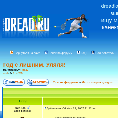
dreadl
вш
ищу м
канек
Вернуться на сайт
Поиск по форуму
FAQ
Пользователи
Год с лишним. Уляля!
На страницу
Пред.
1
,
2
,
3
,
4
След.
Список форумов
->
Фотогалерея дредов
Автор
sun
(36)
Добавлено: Сб Июн 23, 2007 11:22 am
Дред-ветеран