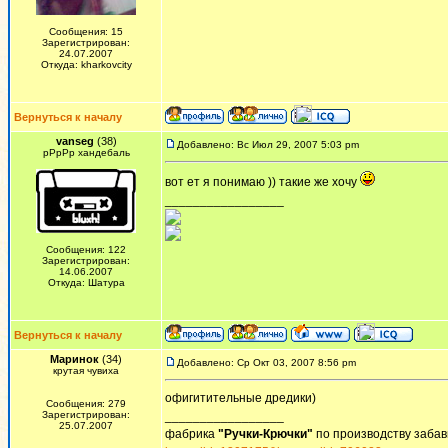
Сообщения: 15
Зарегистрирован:
24.07.2007
Откуда: kharkovcity
Вернуться к началу
vanseg
(38)
Добавлено: Вс Июл 29, 2007 5:03 pm
рРрРр хандебаль
вот ет я понимаю )) такие же хочу
_________________
Сообщения: 122
Зарегистрирован:
14.06.2007
Откуда: Шатура
Вернуться к началу
Маринок
(34)
Добавлено: Ср Окт 03, 2007 8:56 pm
крутая чувиха
офигитительные дредики)
Сообщения: 279
Зарегистрирован:
_________________
25.07.2007
фабрика
"Ручки-Крючки"
по производству забав