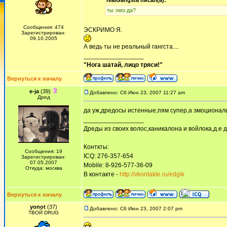
realGangsta писал(а):
ты эмо да?
Сообщения: 474
ЭСКРИМО Я.
Зарегистрирован:
09.10.2005
А ведь ты не реальный гангста....
_________________
"Нога шатай, лицо тряси!"
Вернуться к началу
e-ja
(39)
Добавлено: Сб Июн 23, 2007 11:27 am
Дред
да уж,дредосы истенные,пям супер,а эмоциональ
_________________
Дреды из своих волос,каникалона и войлока,д.е 
Конткты:
Сообщения: 19
ICQ: 276-357-654
Зарегистрирован:
07.05.2007
Mobile: 8-926-577-36-09
Откуда: москва
В контакте -
http://vkontakte.ru/edgik
Вернуться к началу
yonot
(37)
Добавлено: Сб Июн 23, 2007 2:07 pm
ТВОЙ DRUG