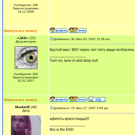
Сообщения: 188
Зарегистрирован:
19.12.2006
Вернуться к началу
-=JAS=-
(37)
Добавлено: Вт Июл 03, 2007 11:28 am
Дред-ветеран
Крутой ман ! ВОт через лет пять ваще колбасень бу
_________________
Turn on, tune in and drop out!
Сообщения: 285
Зарегистрирован:
02.01.2007
Вернуться к началу
MuskettE
(40)
Добавлено: Пт Июл 27, 2007 5:09 pm
Дред
афигеть красотищща!!!
_________________
this is the END