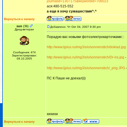
journalid=1307175&keywordid=706023
ася:480-515-552
а еще я хочу сумашествия^.^
Вернуться к началу
sun
(36)
Добавлено: Чт Окт 04, 2007 9:30 pm
Дред-ветеран
Порадую вас новыми фотоэлектрокарточками:::
http://www.ljplus.ru/img3/s/o/sonnenstich/doklad.jpg
Сообщения: 474
Зарегистрирован:
http://www.ljplus.ru/img3/s/o/sonnenstich/Dr-ira.jpg
-
09.10.2005
http://www.ljplus.ru/img3/s/o/sonnenstich/_prig.JPG
-
ПС К Паше не доехал)))
хихихи
Вернуться к началу