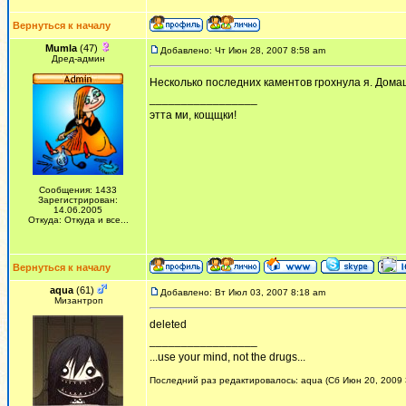
Вернуться к началу
Mumla
(47)
Добавлено: Чт Июн 28, 2007 8:58 am
Дред-админ
Несколько последних каментов грохнула я. Дома
_________________
этта ми, кощщки!
Сообщения: 1433
Зарегистрирован:
14.06.2005
Откуда: Откуда и все...
Вернуться к началу
aqua
(61)
Добавлено: Вт Июл 03, 2007 8:18 am
Мизантроп
deleted
_________________
...use your mind, not the drugs...
Последний раз редактировалось: aqua (Сб Июн 20, 2009 3