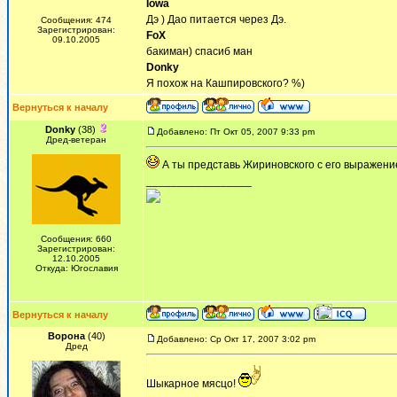
Iowa
Дэ ) Дао питается через Дэ.
Сообщения: 474
Зарегистрирован:
FoX
09.10.2005
бакиман) спасиб ман
Donky
Я похож на Кашпировского? %)
Вернуться к началу
Donky
(38)
Добавлено: Пт Окт 05, 2007 9:33 pm
Дред-ветеран
А ты представь Жириновского с его выражение
_________________
Сообщения: 660
Зарегистрирован:
12.10.2005
Откуда: Югославия
Вернуться к началу
Ворона
(40)
Добавлено: Ср Окт 17, 2007 3:02 pm
Дред
Шыкарное мясцо!