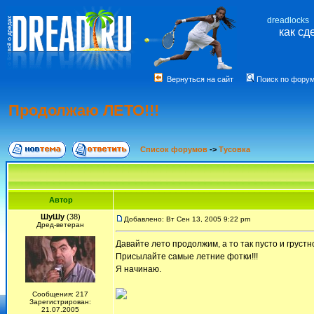
dreadlocks
как сд
Вернуться на сайт
Поиск по фору
Продолжаю ЛЕТО!!!
Список форумов
->
Тусовка
Автор
ШуШу
(38)
Добавлено: Вт Сен 13, 2005 9:22 pm
Дред-ветеран
Давайте лето продолжим, а то так пусто и грустн
Присылайте самые летние фотки!!!
Я начинаю.
Сообщения: 217
Зарегистрирован:
21.07.2005