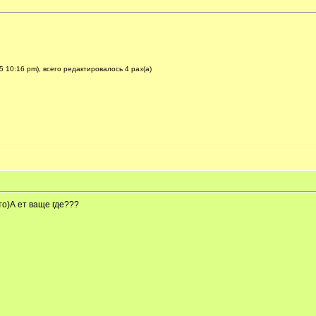
 10:16 pm), всего редактировалось 4 раз(а)
о)А ет ваще где???