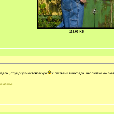
118.63 KB
видела..) трущобу кингстоновскую
с листьями винограда...непонятно как ок
.....
ких длинных