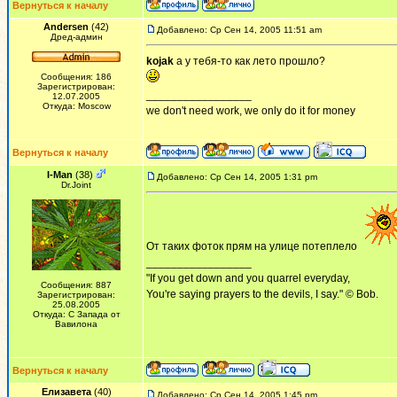
Вернуться к началу
Andersen
(42)
Добавлено: Ср Сен 14, 2005 11:51 am
Дред-админ
kojak
а у тебя-то как лето прошло?
Сообщения: 186
Зарегистрирован:
_________________
12.07.2005
Откуда: Moscow
we don't need work, we only do it for money
Вернуться к началу
I-Man
(38)
Добавлено: Ср Сен 14, 2005 1:31 pm
Dr.Joint
От таких фоток прям на улице потеплело
_________________
"If you get down and you quarrel everyday,
Сообщения: 887
You're saying prayers to the devils, I say." © Bob.
Зарегистрирован:
25.08.2005
Откуда: С Запада от
Вавилона
Вернуться к началу
Елизавета
(40)
Добавлено: Ср Сен 14, 2005 1:45 pm