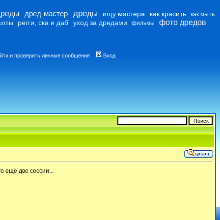
дреды
дреды
дред-мастер
ищу мастера
как красить
как мыть
фото дредов
регги, ска и даб
уход за дредами
шопы
фильмы
йти и проверить личные сообщения
Вход
о ещё две сессии...