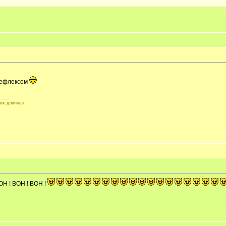
 рефлексом
.....
ких длинных
ВОН ! ВОН ! ВОН !