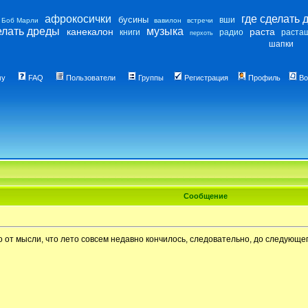
афрокосички
где сделать 
бусины
вши
Боб Марли
вавилон
встречи
елать дреды
музыка
канекалон
раста
книги
радио
раста
перхоть
шапки
му
FAQ
Пользователи
Группы
Регистрация
Профиль
Во
Сообщение
о от мысли, что лето совсем недавно кончилось, следовательно, до следующег