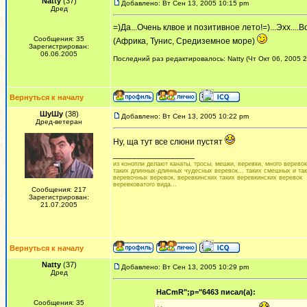
Natty
(37)
Добавлено: Вт Сен 13, 2005 10:15 pm
Дред
=)Да...Очень клвое и позитивное лето!=)...Эхх...
Сообщения: 35
(Африка, Тунис, Средиземное море)
Зарегистрирован:
06.06.2005
Последний раз редактировалось: Natty (Чт Окт 06, 2005 2
Вернуться к началу
ШуШу
(38)
Добавлено: Вт Сен 13, 2005 10:22 pm
Дред-ветеран
Ну, ща тут все слюни пустят
_________________
из конопли делают канаты, тросы, мешки, веревки, много веревок.
таких длинных-длинных чудесных веревок... таких смешных и та
веревочных веревок, веревкинских таких веревкинских веревок
веревковатого вида...
Сообщения: 217
Зарегистрирован:
21.07.2005
Вернуться к началу
Natty
(37)
Добавлено: Вт Сен 13, 2005 10:29 pm
Дред
HaCmR";p="6463 писал(а):
Сообщения: 35