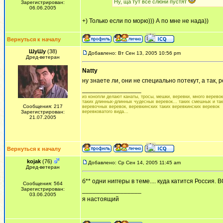
Ну, ща тут все слюни пустят
Зарегистрирован:
06.06.2005
+) Только если по морю))) А по мне не нада))
Вернуться к началу
ШуШу
(38)
Добавлено: Вт Сен 13, 2005 10:56 pm
Дред-ветеран
Natty
ну знаете ли, они не специально потекут, а так,
_________________
из конопли делают канаты, тросы, мешки, веревки, много веревок.
таких длинных-длинных чудесных веревок... таких смешных и та
Сообщения: 217
веревочных веревок, веревкинских таких веревкинских веревок
Зарегистрирован:
веревковатого вида...
21.07.2005
Вернуться к началу
kojak
(76)
Добавлено: Ср Сен 14, 2005 11:45 am
Дред-ветеран
б** одни ниггеры в теме.... куда катится Россия. 
Сообщения: 564
Зарегистрирован:
_________________
03.06.2005
я настоящий