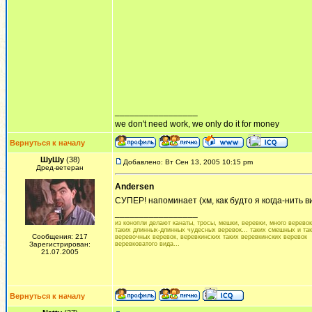
_________________
we don't need work, we only do it for money
Вернуться к началу
ШуШу
(38)
Добавлено: Вт Сен 13, 2005 10:15 pm
Дред-ветеран
Andersen
СУПЕР! напоминает (хм, как будто я когда-нить 
_________________
из конопли делают канаты, тросы, мешки, веревки, много веревок.
таких длинных-длинных чудесных веревок... таких смешных и та
Сообщения: 217
веревочных веревок, веревкинских таких веревкинских веревок
Зарегистрирован:
веревковатого вида...
21.07.2005
Вернуться к началу