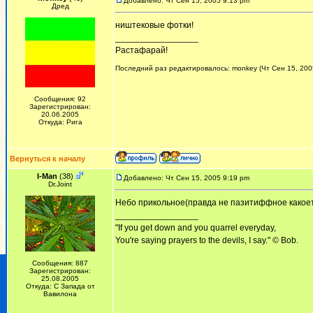
Добавлено: Чт Сен 15, 2005 9:13 pm
Дред
ништековые фотки!
_________________
Растафарай!
Последний раз редактировалось: monkey (Чт Сен 15, 2005
Сообщения: 92
Зарегистрирован:
20.06.2005
Откуда: Рига
Вернуться к началу
I-Man
(38)
Добавлено: Чт Сен 15, 2005 9:19 pm
Dr.Joint
Небо прикольное(правда не пазитиффное какоет
_________________
"If you get down and you quarrel everyday,
You're saying prayers to the devils, I say." © Bob.
Сообщения: 887
Зарегистрирован:
25.08.2005
Откуда: С Запада от
Вавилона