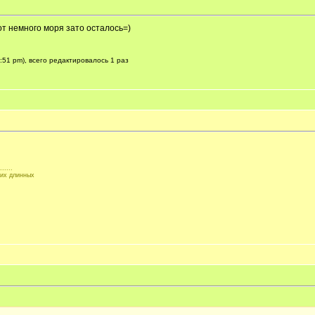
.Вот немного моря зато осталось=)
:51 pm), всего редактировалось 1 раз
.....
ких длинных