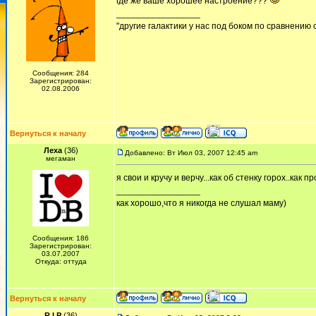
где же ваше хорошее настроение???
_________________
"другие галактики у нас под боком по сравнению с
Сообщения: 284
Зарегистрирован:
02.08.2006
Вернуться к началу
Леха
(36)
Добавлено: Вт Июл 03, 2007 12:45 am
мегаман
я свои и кручу и верчу...как об стенку горох..как 
_________________
как хорошо,что я никогда не слушал маму)
Сообщения: 186
Зарегистрирован:
03.07.2007
Откуда: оттуда
Вернуться к началу
R I P
(36)