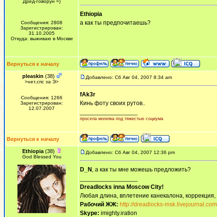
Дред-говорун =)
Ethiopia
а как ты предпочитаешь?
Сообщения: 2808
Зарегистрирован:
31.10.2005
Откуда: выживаю в Москве
Вернуться к началу
pleaskin
(38)
Добавлено: Сб Авг 04, 2007 8:34 am
>нет,спс за Э>
fAk3r
Сообщения: 1266
Кинь фоту своих рутов..
Зарегистрирован:
12.07.2007
_________________
просела могилка под тяжестью социума
Вернуться к началу
Ethiopia
(38)
Добавлено: Сб Авг 04, 2007 12:36 pm
God Blessed You
D_N
, а как ты мне можешь предложить?
_________________
Dreadlocks inna Moscow Сity!
Любая длина, вплетение канекалона, коррекция,
Рабочий ЖЖ:
http://dreadlocks-msk.livejournal.com
Skype:
imighty.iration