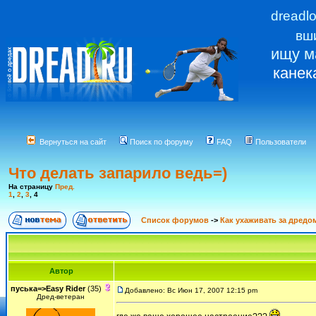
dreadl
вш
ищу м
канек
Вернуться на сайт
Поиск по форуму
FAQ
Пользователи
Что делать запарило ведь=)
На страницу
Пред.
1
,
2
,
3
,
4
Список форумов
->
Как ухаживать за дредо
Автор
пуськa=>Easy Rider
(35)
Добавлено: Вс Июн 17, 2007 12:15 pm
Дред-ветеран