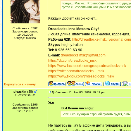
Концы... Мяско... Кто вообще сказал что дре
рутов с незабитыми концами! И мя эт вообсче
Каждый дрочит как он хочет...
_________________
Сообщения: 8302
Dreadlocks inna Moscow Сity!
Зарегистрирован:
Любая длина, вплетение канекалона, коррекция,
19.09.2005
Откуда: Москва
Рабочий ЖЖ:
http://dreadlocks-msk.livejournal.com
Skype:
imighty.iration
Tel:
8-926-559-63-90
E-mail:
dreadlocks.msk@gmail.com
https://vk.com/dreadlocks_msk
https://www.facebook.com/groups/dreadlocksmsk
https://twitter.com/dreadlocks__msk
https://www.tiktok.com/@dreadlocks_msk/
Вернуться к началу
pleaskin
(38)
Добавлено: Пт Авг 03, 2007 10:49 pm
>нет,спс за Э>
Усе
Сообщения: 1266
Зарегистрирован:
В.И.Ленин писал(а):
12.07.2007
Батенька, кухарка страной рулить будет, а вы 
Не партесь вы, а? В африке дети голодають, а вы 
либо нюхай, проблемы все равно уйдуть... Я все