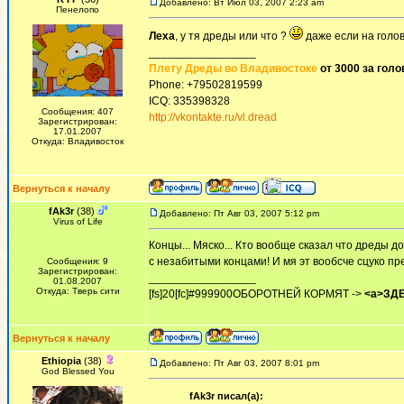
Добавлено: Вт Июл 03, 2007 2:23 am
Пенелопо
Леха
, у тя дреды или что ?
даже если на голов
_________________
Плету Дреды во Владивостоке
от 3000 за голо
Phone: +79502819599
ICQ: 335398328
Сообщения: 407
http://vkontakte.ru/vl.dread
Зарегистрирован:
17.01.2007
Откуда: Владивосток
Вернуться к началу
fAk3r
(38)
Добавлено: Пт Авг 03, 2007 5:12 pm
Virus of Life
Концы... Мяско... Кто вообще сказал что дреды 
с незабитыми концами! И мя эт вообсче сцуко пре
Сообщения: 9
Зарегистрирован:
_________________
01.08.2007
Откуда: Тверь сити
[fs]20[fc]#999900ОБОРОТНЕЙ КОРМЯТ ->
<a>ЗДЕ
Вернуться к началу
Ethiopia
(38)
Добавлено: Пт Авг 03, 2007 8:01 pm
God Blessed You
fAk3r писал(а):