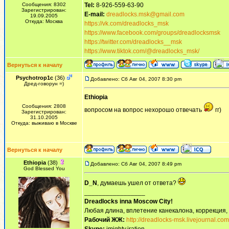
Сообщения: 8302
Tel:
8-926-559-63-90
Зарегистрирован:
E-mail:
dreadlocks.msk@gmail.com
19.09.2005
Откуда: Москва
https://vk.com/dreadlocks_msk
https://www.facebook.com/groups/dreadlocksmsk
https://twitter.com/dreadlocks__msk
https://www.tiktok.com/@dreadlocks_msk/
Вернуться к началу
Psychotrop1c
(36)
Добавлено: Сб Авг 04, 2007 8:30 pm
Дред-говорун =)
Ethiopia
Сообщения: 2808
вопросом на вопрос нехорошо отвечать
гг)
Зарегистрирован:
31.10.2005
Откуда: выживаю в Москве
Вернуться к началу
Ethiopia
(38)
Добавлено: Сб Авг 04, 2007 8:49 pm
God Blessed You
D_N
, думаешь ушел от ответа?
_________________
Dreadlocks inna Moscow Сity!
Любая длина, вплетение канекалона, коррекция,
Рабочий ЖЖ:
http://dreadlocks-msk.livejournal.com