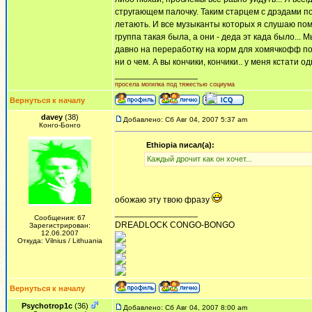
стругающем палочку. Таким старцем с дрэдами по
летають. И все музыканты которых я слушаю пом
группа такая была, а они - деда эт када было...
давно на переработку на корм для хомячкофф п
ни о чем. А вы кончики, кончики.. у меня кстати од
_________________
просела могилка под тяжестью социума
Вернуться к началу
davey
(38)
Добавлено: Сб Авг 04, 2007 5:37 am
Конго-Бонго
Ethiopia писал(а):
Каждый дрочит как он хочет...
обожаю эту твою фразу
_________________
Сообщения: 67
DREADLOCK CONGO-BONGO
Зарегистрирован:
12.06.2007
Откуда: Vilnius / Lithuania
Вернуться к началу
Psychotrop1c
(36)
Добавлено: Сб Авг 04, 2007 8:00 am