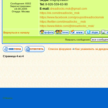
Skype:
imighty.iration
Сообщения: 8302
Tel:
8-926-559-63-90
Зарегистрирован:
E-mail:
dreadlocks.msk@gmail.com
19.09.2005
Откуда: Москва
https://vk.com/dreadlocks_msk
https://www.facebook.com/groups/dreadlocksmsk
https://twitter.com/dreadlocks__msk
https://www.tiktok.com/@dreadlocks_msk/
Вернуться к началу
Показать сообщения:
Список форумов
->
Как ухаживать за дредо
Страница
4
из
4
© Dread.ru