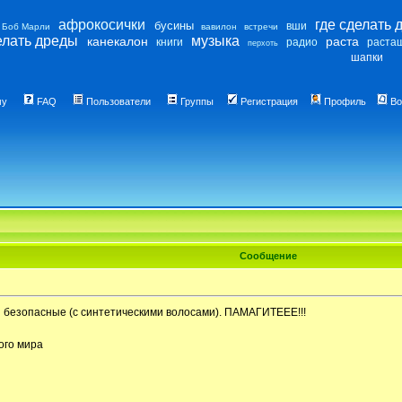
афрокосички
где сделать 
бусины
вши
Боб Марли
вавилон
встречи
елать дреды
музыка
канекалон
раста
книги
радио
раста
перхоть
шапки
му
FAQ
Пользователи
Группы
Регистрация
Профиль
Во
Сообщение
ы безопасные (с синтетическими волосами). ПАМАГИТЕЕЕ!!!
ого мира