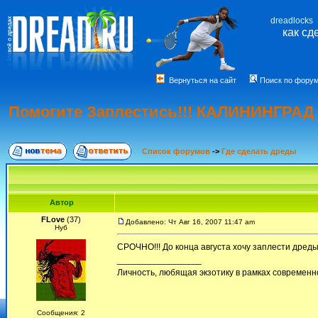
dreadlocks
как сд
Вернуться на сайт
Поиск по фору
Помогите Заплестись!!! КАЛИНИНГРАД
Список форумов
->
Где сделать дреды
Автор
FLove
(37)
Добавлено: Чт Авг 16, 2007 11:47 am
Нуб
СРОЧНО!!! До конца августа хочу заплести дред
_________________
Личность, любящая экзотику в рамках современн
Сообщения: 2