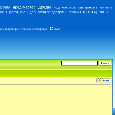
дреды
дреды
дред-мастер
ищу мастера
как красить
как мыть
фото дредов
регги, ска и даб
уход за дредами
шопы
фильмы
йти и проверить личные сообщения
Вход