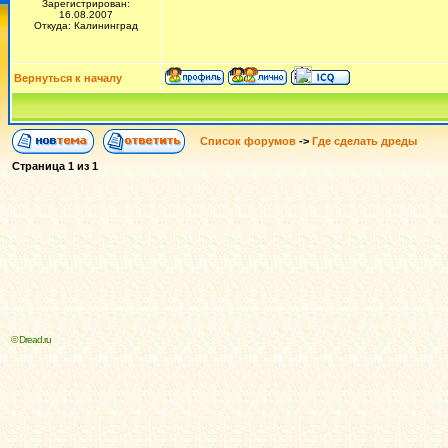
Зарегистрирован:
16.08.2007
Откуда: Калининград
Вернуться к началу
Список форумов
->
Где сделать дреды
Страница
1
из
1
© Dread.ru