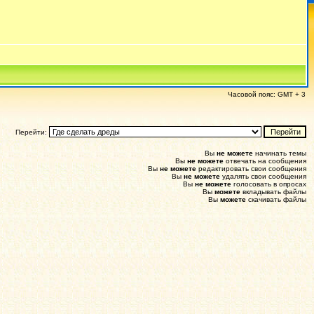
Часовой пояс: GMT + 3
Перейти:
Вы
не можете
начинать темы
Вы
не можете
отвечать на сообщения
Вы
не можете
редактировать свои сообщения
Вы
не можете
удалять свои сообщения
Вы
не можете
голосовать в опросах
Вы
можете
вкладывать файлы
Вы
можете
скачивать файлы