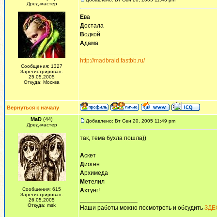
Дред-мастер
Е
ва
Д
остала
В
одкой
А
дама
_________________
http://madbraid.fastbb.ru/
Сообщения: 1327
Зарегистрирован:
25.05.2005
Откуда: Москва
Вернуться к началу
MaD
(44)
Добавлено: Вт Сен 20, 2005 11:49 pm
Дред-мастер
так, тема бухла пошла))
А
скет
Д
иоген
А
рхимеда
М
етелил
Сообщения: 615
А
хтунг!
Зарегистрирован:
_________________
26.05.2005
Откуда: msk
Наши работы можно посмотреть и обсудить
ЗДЕ