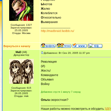
Ы
нотов
Ж
алко
К
олеблется
О
тносительно
В
ымирания
Сообщения: 1327
_________________
Зарегистрирован:
25.05.2005
http://madbraid.fastbb.ru/
Откуда: Москва
Вернуться к началу
MaD
(44)
Добавлено: Вт Сен 20, 2005 11:37 pm
Дред-мастер
Революция
(И)
Жесть!
Команданте
Объявил
Войну
Сообщения: 615
Зарегистрирован:
Добавлено спустя 1 минуту 7 секунд:
26.05.2005
Откуда: msk
Ольга
скоростная?
_________________
Наши работы можно посмотреть и обсудить
ЗДЕ