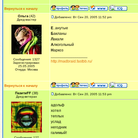
Вернуться к началу
Ольга
(42)
Добавлено: Вт Сен 20, 2005 11:52 pm
Дред-мастер
Е
..анутые
Б
акланы
Л
акали
А
лкогольный
Н
аркоз
_________________
Сообщения: 1327
http://madbraid.fastbb.ru/
Зарегистрирован:
25.05.2005
Откуда: Москва
Вернуться к началу
ПазитиFF
(38)
Добавлено: Вт Сен 20, 2005 11:53 pm
Дред-ветеран
адольф
хотел
теплых
услад
негодник
галимый!
Сообщения: 127