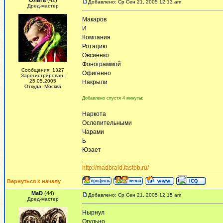
Ольга
(42)
Добавлено: Ср Сен 21, 2005 12:13 am
Дред-мастер
Макаров
И
Компания
Ротацию
Овсиенко
Фонограммой
Сообщения: 1327
Офигенно
Зарегистрирован:
25.05.2005
Накрыли
Откуда: Москва
Добавлено спустя 4 минуты:
Наркота
Ослепительными
Чарами
Ь
Юзает
_________________
http://madbraid.fastbb.ru/
Вернуться к началу
MaD
(44)
Добавлено: Ср Сен 21, 2005 12:15 am
Дред-мастер
Нырнул
Огульно