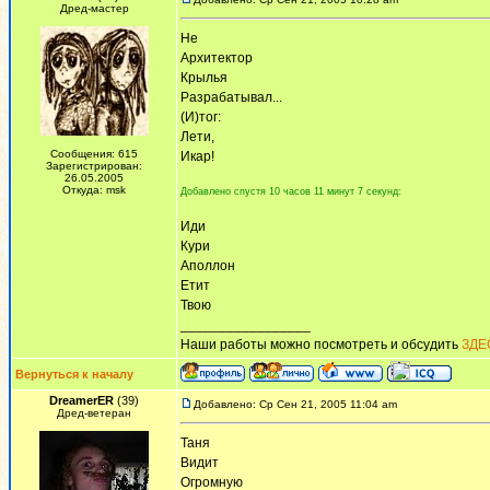
Дред-мастер
Не
Архитектор
Крылья
Разрабатывал...
(И)тог:
Лети,
Сообщения: 615
Икар!
Зарегистрирован:
26.05.2005
Откуда: msk
Добавлено спустя 10 часов 11 минут 7 секунд:
Иди
Кури
Аполлон
Етит
Твою
_________________
Наши работы можно посмотреть и обсудить
ЗДЕ
Вернуться к началу
DreamerER
(39)
Добавлено: Ср Сен 21, 2005 11:04 am
Дред-ветеран
Таня
Видит
Огромную