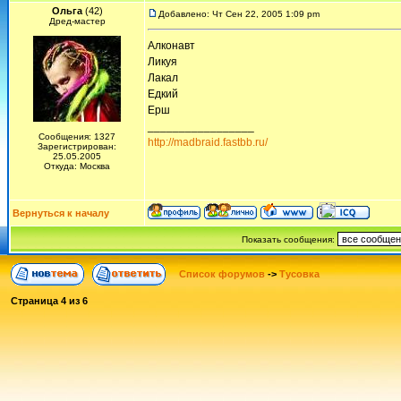
Ольга
(42)
Добавлено: Чт Сен 22, 2005 1:09 pm
Дред-мастер
Алконавт
Ликуя
Лакал
Едкий
Ерш
_________________
Сообщения: 1327
http://madbraid.fastbb.ru/
Зарегистрирован:
25.05.2005
Откуда: Москва
Вернуться к началу
Показать сообщения:
Список форумов
->
Тусовка
Страница
4
из
6