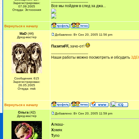
_________________
Зарегистрирован:
Все мы пойдем в след за джа...
07.09.2005
Откуда: Эстооония
Вернуться к началу
MaD
(44)
Добавлено: Вт Сен 20, 2005 11:56 pm
Дред-мастер
ПазитиFF,
зачо-от!
_________________
Наши работы можно посмотреть и обсудить
ЗДЕ
Сообщения: 615
Зарегистрирован:
26.05.2005
Откуда: msk
Вернуться к началу
Ольга
(42)
Добавлено: Вт Сен 20, 2005 11:59 pm
Дред-мастер
А
лкаш-
Х
омяк
Т
упо