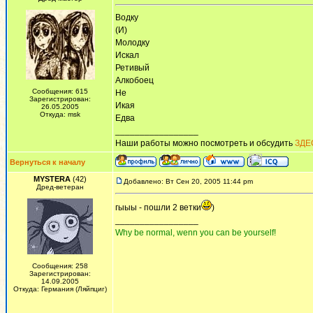
Водку
(И)
Молодку
Искал
Ретивый
Алкобоец
Сообщения: 615
Не
Зарегистрирован:
Икая
26.05.2005
Откуда: msk
Едва
_________________
Наши работы можно посмотреть и обсудить
ЗДЕ
Вернуться к началу
MYSTERA
(42)
Добавлено: Вт Сен 20, 2005 11:44 pm
Дред-ветеран
гыыы - пошли 2 ветки
)
_________________
Why be normal, wenn you can be yourself!
Сообщения: 258
Зарегистрирован:
14.09.2005
Откуда: Германия (Ляйпциг)