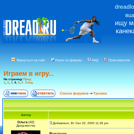
dreadl
вш
ищу м
канек
Вернуться на сайт
Поиск по форуму
FAQ
Пользователи
Играем в игру...
На страницу
Пред.
1
,
2
,
3
,
4
,
5
,
6
След.
Список форумов
->
Тусовка
Автор
Ольга
(42)
Добавлено: Вт Сен 20, 2005 11:36 pm
Дред-мастер
Р
ождение