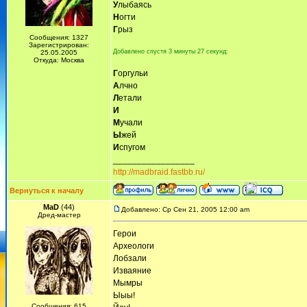
У
лыбаясь
Н
огти
Г
рыз
Сообщения: 1327
Зарегистрирован:
Добавлено спустя 3 минуты 27 секунд:
25.05.2005
Откуда: Москва
Г
оргульи
А
лчно
Л
етали
И
М
учали
Ы
жей
И
спугом
_________________
http://madbraid.fastbb.ru/
Вернуться к началу
MaD
(44)
Добавлено: Ср Сен 21, 2005 12:00 am
Дред-мастер
Герои
Археологи
Лобзали
Изваяние
Мымры
Ыыы!
Сообщения: 615