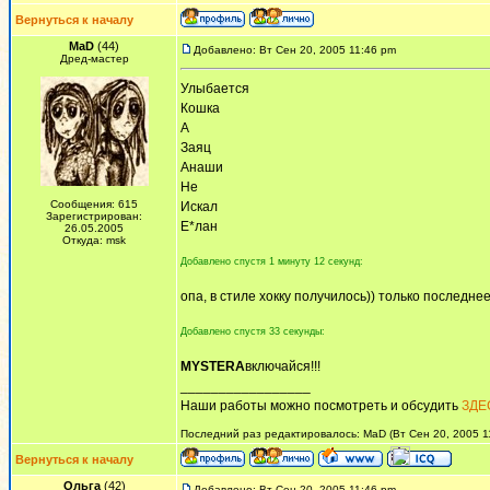
Вернуться к началу
MaD
(44)
Добавлено: Вт Сен 20, 2005 11:46 pm
Дред-мастер
Улыбается
Кошка
А
Заяц
Анаши
Не
Сообщения: 615
Искал
Зарегистрирован:
Е*лан
26.05.2005
Откуда: msk
Добавлено спустя 1 минуту 12 секунд:
опа, в стиле хокку получилось)) только последне
Добавлено спустя 33 секунды:
MYSTERA
включайся!!!
_________________
Наши работы можно посмотреть и обсудить
ЗДЕ
Последний раз редактировалось: MaD (Вт Сен 20, 2005 11
Вернуться к началу
Ольга
(42)
Добавлено: Вт Сен 20, 2005 11:46 pm