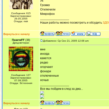
Ух
Громко
Отключили
Сообщения: 615
Микрофон
Зарегистрирован:
_________________
26.05.2005
Откуда: msk
Наши работы можно посмотреть и обсудить
ЗДЕ
Вернуться к началу
ПазитиFF
(38)
Добавлено: Ср Сен 21, 2005 12:08 am
Дред-ветеран
мне
иногда
кажется
редко
огорчают
фонари
Сообщения: 127
отключенные
Зарегистрирован:
ночью
07.09.2005
Откуда: Эстооония
_________________
Все мы пойдем в след за джа...
Вернуться к началу