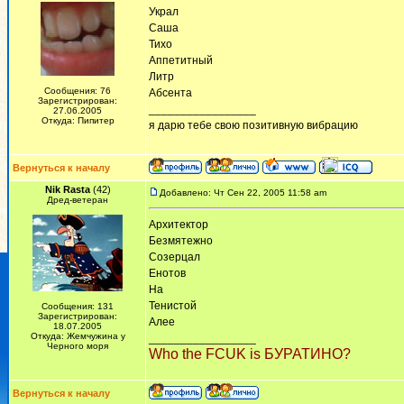
Украл
Саша
Тихо
Аппетитный
Литр
Сообщения: 76
Абсента
Зарегистрирован:
_________________
27.06.2005
Откуда: Пипитер
я дарю тебе свою позитивную вибрацию
Вернуться к началу
Nik Rasta
(42)
Добавлено: Чт Сен 22, 2005 11:58 am
Дред-ветеран
Архитектор
Безмятежно
Созерцал
Енотов
На
Тенистой
Сообщения: 131
Зарегистрирован:
Алее
18.07.2005
Откуда: Жемчужина у
_________________
Черного моря
Who the FCUK is БУРАТИНО?
Вернуться к началу