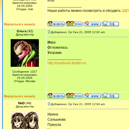
Йоу!
Зарегистрирован:
_________________
26.05.2005
Откуда: msk
Наши работы можно посмотреть и обсудить
ЗДЕ
Вернуться к началу
Ольга
(42)
Добавлено: Ср Сен 21, 2005 12:02 am
Дред-мастер
И
кра
О
тложилась
У
зорами
_________________
http://madbraid.fastbb.ru/
Сообщения: 1327
Зарегистрирован:
25.05.2005
Откуда: Москва
Вернуться к началу
MaD
(44)
Добавлено: Ср Сен 21, 2005 12:04 am
Дред-мастер
Ирина
Сальыкова
Пукнула