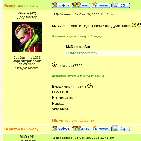
Вернуться к началу
Ольга
(42)
Добавлено: Вт Сен 20, 2005 11:40 pm
Дред-мастер
МАХА!!!!!!!! хватит одновременно думать!!!!!!!
Добавлено спустя 1 минуту 7 секунд:
MaD писал(а):
Ольга скоростная?
Сообщения: 1327
Зарегистрирован:
25.05.2005
в смысле????
Откуда: Москва
Добавлено спустя 2 минуты 10 секунд:
В
ладимир (Ппутин
)
О
бъявил
И
нтригующее
Н
арод
У
казание
_________________
http://madbraid.fastbb.ru/
Вернуться к началу
MaD
(44)
Добавлено: Вт Сен 20, 2005 11:41 pm
Дред-мастер