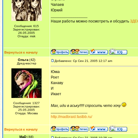
Чапаев
Юркий
_________________
Наши работы можно посмотреть и обсудить
ЗДЕ
Сообщения: 615
Зарегистрирован:
26.05.2005
Откуда: msk
Вернуться к началу
Ольга
(42)
Добавлено: Ср Сен 21, 2005 12:17 am
Дред-мастер
Юкка
Роет
Канаву
И
Икает
Сообщения: 1327
Мах, иди в аську!!!!! спросить чето хочу
Зарегистрирован:
25.05.2005
_________________
Откуда: Москва
http://madbraid.fastbb.ru/
Вернуться к началу
MaD
(44)
Добавлено: Ср Сен 21, 2005 10:28 am