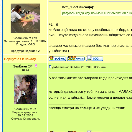
De^_^Poet писал(а):
радуюсь когда иду ночью и снег сыпиться с не
+1 =))
люблю ещё когда по склону несёшься нак борде, 
очень круто когда снова начинаешь общаться со
Сообщения: 166
Зарегистрирован: 13.11.2007
Откуда: ЮАО
а самое маленькое и самое бесплатное счастье, 
улыбнется )
Предупреждения : 2
Вернуться к началу
ЗелЁная
(34)
Добавлено: Вс Май 25, 2008 8:29 am
Дред
А всё таки как же это здораво когда праисходит 
который даноситься у тебя из за спины - МАЛА
солнечная улыбка)).....Такие мелачи и делают 
_________________
"Всегда смотри на солнце и не увидишь тени"
Сообщения: 26
Зарегистрирован:
20.03.2008
Откуда: Ставрополь