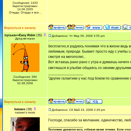
Сообщения: 1433
Зарегистрирован:
14.06.2005
Откуда: Откуда и все...
Вернуться к началу
пуськa=>Easy Rider
(35)
Добавлено: Чт Мар 06, 2008 3:55 pm
Дред-ветеран
бесплатно,я радуюсь понимая что в жизни ведь в
любимым, природе. Бывает просто иду с учебы с
смотря на мегополис..
Вот встаешь рано рано с утра и думаешь ничего н
светишься в улыбке общаясь со своими друзьями
_________________
Сообщения: 284
"другие галактики у нас под боком по сравнению с
Зарегистрирован:
02.08.2006
Вернуться к началу
katawo
(38)
Добавлено: Сб Май 24, 2008 2:29 pm
natawo's music
Господи, спасибо за молчание, одиночество, люб
_________________
Постоянно движется нога, отбивая жизни течение. Если отсо