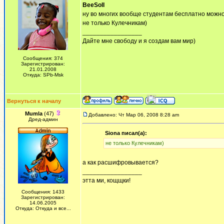
BeeSoll
ну во многих вообще студентам бесплатно можн
не только Кулечникам)
_________________
Дайте мне свободу и я создам вам мир)
Сообщения: 374
Зарегистрирован:
21.01.2008
Откуда: SPb-Msk
Вернуться к началу
Mumla
(47)
Добавлено: Чт Мар 06, 2008 8:28 am
Дред-админ
Siona писал(а):
не только Кулечникам)
а как расшифровывается?
_________________
этта ми, кощщки!
Сообщения: 1433
Зарегистрирован:
14.06.2005
Откуда: Откуда и все...