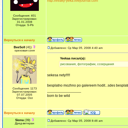
http://freaky-yeka.livejournal.com
Сообщения: 401
Зарегистрирован:
31.01.2008
Откуда: S-Pb
Вернуться к началу
BeeSoll
(41)
Добавлено: Ср Мар 05, 2008 4:40 am
ореховая соня
Yeekaa писал(а):
рисования, фотографии, созерцания
sekesa nety!!!!!
besplatno mozhno po galereem hodit...sdes besplatno.
Сообщения: 1173
_________________
Зарегистрирован:
07.07.2005
born to be wild
Откуда: Ozz
Вернуться к началу
Siona
(39)
Добавлено: Ср Мар 05, 2008 8:46 am
Дред-ветеран