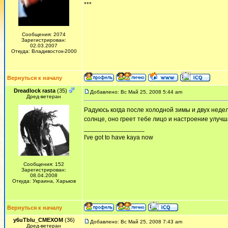
***
Сообщения: 2074
Зарегистрирован:
02.03.2007
Откуда: Владивосток-2000
Вернуться к началу
Dreadlock rasta
(35)
Добавлено: Вс Май 25, 2008 5:44 am
Дред-ветеран
Радуюсь когда после холодной зимы и двух неде
солнце, оно греет тебе лицо и настроение улучш
_________________
I've got to have kaya now
Сообщения: 152
Зарегистрирован:
08.04.2008
Откуда: Украина, Харьков
Вернуться к началу
y6uTbIu_CMEXOM
(36)
Добавлено: Вс Май 25, 2008 7:43 am
Дред-ветеран