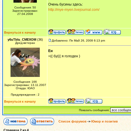
Очень бусины здесь:
Сообщения: 50
http://mye-myen.livejournal.com/
Зарегистрирован:
27.04.2008
Вернуться к началу
y6uTbIu_CMEXOM
(36)
Добавлено: Пн Май 26, 2008 6:13 pm
Дред-ветеран
Ен
=(( бу((( я голоден )
Сообщения: 166
Зарегистрирован: 13.11.2007
Откуда: ЮАО
Предупреждения : 2
Вернуться к началу
Показать сообщения:
Список форумов
->
Юмор и позитив
Страница
2
из
4