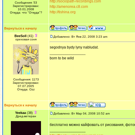
http://sociopath-recordings.com
Сообщения: 53
Зарегистрирован:
http://amenorea.c8.com
10.01.2008
http://tishina.org
Откуда: что "Откуда"?
Вернуться к началу
BeeSoll
(41)
Добавлено: Вт Янв 22, 2008 3:23 am
ореховая соня
segodnya bydy lyny nabludat.
_________________
born to be wild
Сообщения: 1173
Зарегистрирован:
07.07.2005
Откуда: Ozz
Вернуться к началу
Yeekaa
(38)
Добавлено: Вт Мар 04, 2008 10:52 am
Дред-ветеран
бесплатно можно кайфовать от рисования, фото
_________________