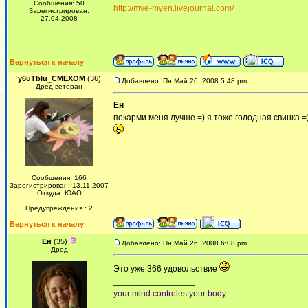
Сообщения: 50
http://mye-myen.livejournal.com/
Зарегистрирован:
27.04.2008
Вернуться к началу
y6uTbIu_CMEXOM
(36)
Добавлено: Пн Май 26, 2008 5:48 pm
Дред-ветеран
Ен
покарми меня лучше =) я тоже голодная свинка =)
Сообщения: 166
Зарегистрирован: 13.11.2007
Откуда: ЮАО
Предупреждения : 2
Вернуться к началу
Ен
(35)
Добавлено: Пн Май 26, 2008 6:08 pm
Дред
Это уже 366 удовольствие
_________________
your mind controles your body