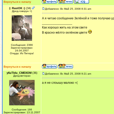
Вернуться к началу
(: RastOK :)
(34)
Добавлено: Вс Май 25, 2008 8:31 am
Дред-говорун =)
А я читаю сообщение Зелёной и тоже получаю у
_________________
Как хорошо жить на этом свете
В красно-жёлто-зелёном цвете
Сообщения: 2366
Зарегистрирован:
24.04.2007
Откуда: Из Питера!
Вернуться к началу
y6uTbIu_CMEXOM
(36)
Добавлено: Вс Май 25, 2008 9:21 am
Дред-ветеран
а я не слоышу малоко =(
Сообщения: 166
Зарегистрирован: 13.11.2007