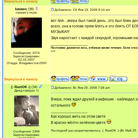
Вернуться к началу
katawo
(38)
Добавлено: Сб Янв 19, 2008 8:14 am
natawo's music
вот бля....вчера был такой день...это был блин 
всего, она в голове прям блять и это блять ОТ Б
МУЗЫКА!!!
Звук наростает с каждой секундой, огромными на
_________________
Постоянно движется нога, отбивая жизни течение. Если отсо
***
Сообщения: 2074
Зарегистрирован:
02.03.2007
Откуда: Владивосток-2000
Вернуться к началу
(: RastOK :)
(34)
Добавлено: Вс Янв 20, 2008 7:08 am
Дред-говорун =)
Вчера, пока ждал друзей в кафешке - наблюдал 
остального
_________________
Как хорошо жить на этом свете
В красно-жёлто-зелёном цвете
Последний раз редактировалось: (: RastOK :) (Вс Май 25,
Сообщения: 2366
Зарегистрирован: