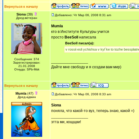
Вернуться к началу
Siona
(39)
Добавлено: Чт Мар 06, 2008 8:31 am
Дред-ветеран
Mumla
кто в Институте Культуры учится
просто
BeeSoll
написала
BeeSoll писал(а):
v rossii esli ychishsa v kyl`ke to tozhe bessplatn
Сообщения: 374
_________________
Зарегистрирован:
21.01.2008
Дайте мне свободу и я создам вам мир)
Откуда: SPb-Msk
Вернуться к началу
Mumla
(47)
Добавлено: Чт Мар 06, 2008 8:33 am
Дред-админ
Siona
поняла, что какой-то вуз, теперь знаю, какой =)
_________________
этта ми, кощщки!