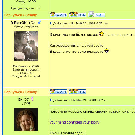
Откуда: ЮАО
Предупреждения : 2
Вернуться к началу
(: RastOK :)
(34)
Добавлено: Вс Май 25, 2008 9:35 am
Дред-говорун =)
Значит молоко было плохое
Главное в пригот
_________________
Как хорошо жить на этом свете
В красно-жёлто-зелёном цвете
Сообщения: 2366
Зарегистрирован:
24.04.2007
Откуда: Из Питера!
Вернуться к началу
Ен
(35)
Добавлено: Пн Май 26, 2008 8:02 am
Дред
покормлю морскую свинку свежей травой, она пор
_________________
your mind controles your body
Очень бусины здесь: