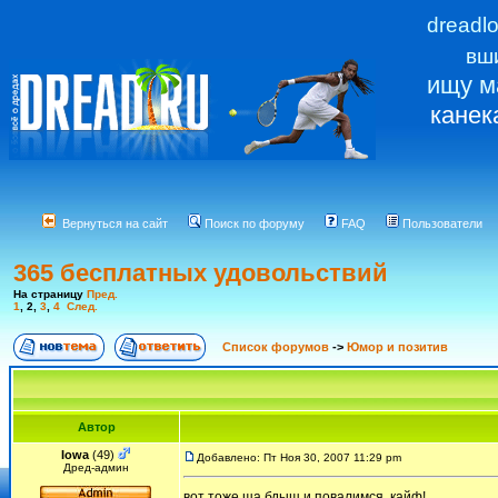
dreadl
вш
ищу м
канек
Вернуться на сайт
Поиск по форуму
FAQ
Пользователи
365 бесплатных удовольствий
На страницу
Пред.
1
,
2
,
3
,
4
След.
Список форумов
->
Юмор и позитив
Автор
Iowa
(49)
Добавлено: Пт Ноя 30, 2007 11:29 pm
Дред-админ
вот тоже ща бдыщ и повалимся. кайф!