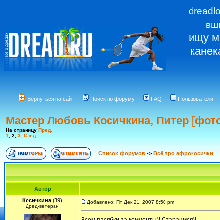
dreadl
вш
ищу м
канек
Вернуться на сайт
Поиск по форуму
FAQ
Пользователи
Мастер Любовь Косичкина, Питер [фото
На страницу
Пред.
1
,
2
,
3
След.
Список форумов
->
Всё про афрокосички
Автор
Косичкина
(39)
Добавлено: Пт Дек 21, 2007 8:50 pm
Дред-ветеран
Всем пасябки за комменты)! Стараимся)!