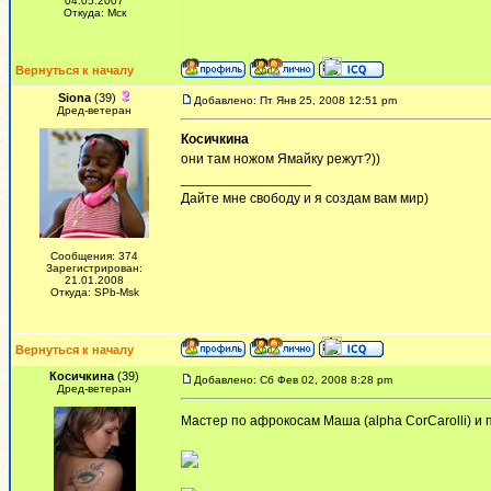
04.05.2007
Откуда: Мск
Вернуться к началу
Siona
(39)
Добавлено: Пт Янв 25, 2008 12:51 pm
Дред-ветеран
Косичкина
они там ножом Ямайку режут?))
_________________
Дайте мне свободу и я создам вам мир)
Сообщения: 374
Зарегистрирован:
21.01.2008
Откуда: SPb-Msk
Вернуться к началу
Косичкина
(39)
Добавлено: Сб Фев 02, 2008 8:28 pm
Дред-ветеран
Мастер по афрокосам Маша (alpha CorCarolli) и 