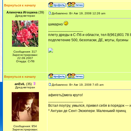
Вернуться к началу
Алиночка Игошина
(39)
Добавлено: Вт Авг 19, 2008 12:26 am
Дред-ветеран
шикарно
_________________
плету дреды в С-Пб и области, тел 8(961)801 78 
подплетение 500, безопаски, ДЕ, жгуты, бусины
Сообщения: 317
Зарегистрирован:
22.09.2007
Откуда: С-Пб
Вернуться к началу
anEviL
(35)
Добавлено: Вт Авг 19, 2008 7:45 am
Дред-ветеран
афигеть))мега круто!
_________________
Встал поутру, умылся, привел себя в порядок — 
* Антуан де Сент-Экзюпери. Маленький принц
Сообщения: 954
Зарегистрирован: