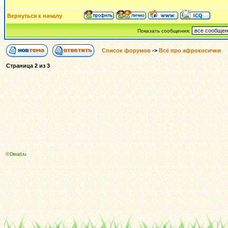
Вернуться к началу
Показать сообщения:
Список форумов
->
Всё про афрокосички
Страница
2
из
3
© Dread.ru