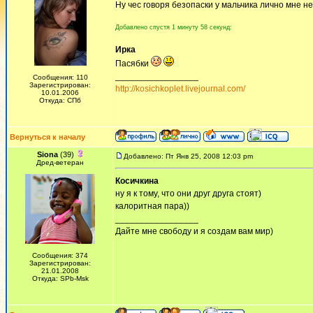
Ну чес говоря безопаски у мальчика лично мне н
Добавлено спустя 1 минуту 58 секунд:
Ирка
Пасябки
_________________
Сообщения: 110
Зарегистрирован:
http://kosichkoplet.livejournal.com/
10.01.2006
Откуда: СПб
Вернуться к началу
Siona
(39)
Добавлено: Пт Янв 25, 2008 12:03 pm
Дред-ветеран
Косичкина
ну я к тому, что они друг друга стоят)
калоритная пара))
_________________
Дайте мне свободу и я создам вам мир)
Сообщения: 374
Зарегистрирован:
21.01.2008
Откуда: SPb-Msk