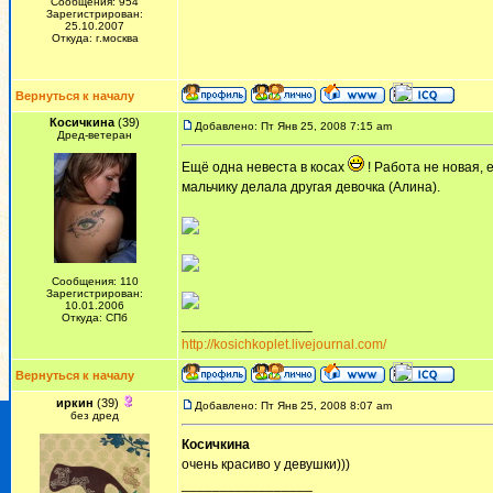
Сообщения: 954
Зарегистрирован:
25.10.2007
Откуда: г.москва
Вернуться к началу
Косичкина
(39)
Добавлено: Пт Янв 25, 2008 7:15 am
Дред-ветеран
Ещё одна невеста в косах
! Работа не новая, 
мальчику делала другая девочка (Алина).
Сообщения: 110
Зарегистрирован:
10.01.2006
Откуда: СПб
_________________
http://kosichkoplet.livejournal.com/
Вернуться к началу
иркин
(39)
Добавлено: Пт Янв 25, 2008 8:07 am
без дред
Косичкина
очень красиво у девушки)))
_________________