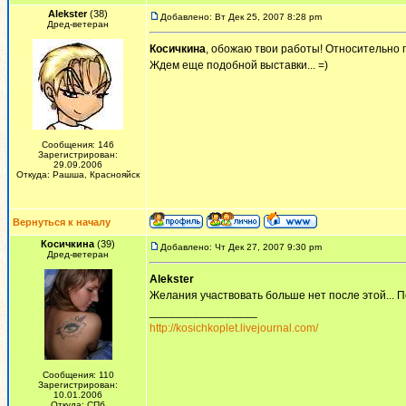
Alekster
(38)
Добавлено: Вт Дек 25, 2007 8:28 pm
Дред-ветеран
Косичкина
, обожаю твои работы! Относительно п
Ждем еще подобной выставки... =)
Сообщения: 146
Зарегистрирован:
29.09.2006
Откуда: Рашша, Краснояйск
Вернуться к началу
Косичкина
(39)
Добавлено: Чт Дек 27, 2007 9:30 pm
Дред-ветеран
Alekster
Желания участвовать больше нет после этой... П
_________________
http://kosichkoplet.livejournal.com/
Сообщения: 110
Зарегистрирован:
10.01.2006
Откуда: СПб