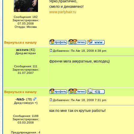
Ярко,практично,
смело и динамично!
www.partyhair.ru
Сообщения: 182
Зарегистрирован:
07.05.2008
Откуда: Москва
Вернуться к началу
azzzura
(41)
Добавлено: Пн Авг 18, 2008 4:38 pm
Дред-ветеран
френчи мега аккуратные, молодец)
Сообщения: 111
Зарегистрирован:
31.07.2007
Вернуться к началу
-NikS-
(78)
Добавлено: Пн Авг 18, 2008 7:31 pm
Дред-говорун =)
как по мне так оч крутые работы!
Сообщения: 1188
Зарегистрирован:
03.03.2008
Предупреждения : 4