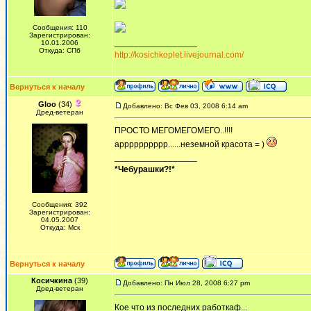
Сообщения: 110
Зарегистрирован:
_________________
10.01.2006
Откуда: СПб
http://kosichkoplet.livejournal.com/
Вернуться к началу
Gloo
(34)
Добавлено: Вс Фев 03, 2008 6:14 am
Дред-ветеран
ПРОСТО МЕГОМЕГОМЕГО..!!!!
арррррррррр......неземной красота = )
_________________
*Чебурашки?!*
Сообщения: 392
Зарегистрирован:
04.05.2007
Откуда: Мск
Вернуться к началу
Косичкина
(39)
Добавлено: Пн Июл 28, 2008 6:27 pm
Дред-ветеран
Кое что из последних работкаф...