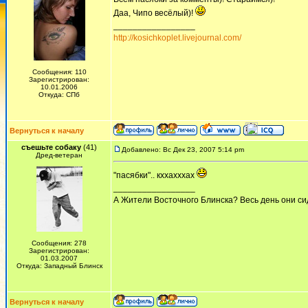
Даа, Чипо весёлый)!
_________________
http://kosichkoplet.livejournal.com/
Сообщения: 110
Зарегистрирован:
10.01.2006
Откуда: СПб
Вернуться к началу
съешьте собаку
(41)
Добавлено: Вс Дек 23, 2007 5:14 pm
Дред-ветеран
"пасябки".. кххахххах
_________________
А Жители Восточного Блинска? Весь день они сид
Сообщения: 278
Зарегистрирован:
01.03.2007
Откуда: Западный Блинск
Вернуться к началу