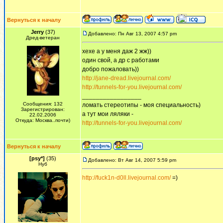
Вернуться к началу
Jerry
(37)
Добавлено: Пн Авг 13, 2007 4:57 pm
Дред-ветеран
хехе а у меня даж 2 жж))
один свой, а др с работами
добро пожаловать))
http://jane-dread.livejournal.com/
http://tunnels-for-you.livejournal.com/
_________________
Сообщения: 132
ломать стереотипы - моя специальность)
Зарегистрирован:
а тут мои ляляки -
22.02.2006
Откуда: Москва..почти)
http://tunnels-for-you.livejournal.com/
Вернуться к началу
[psy*]
(35)
Добавлено: Вт Авг 14, 2007 5:59 pm
Нуб
http://fuck1n-d0ll.livejournal.com/
=)