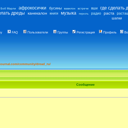
афрокосички
где сделать 
бусины
вши
Боб Марли
вавилон
встречи
елать дреды
музыка
канекалон
раста
книги
радио
раста
перхоть
шапки
му
FAQ
Пользователи
Группы
Регистрация
Профиль
Во
ournal.com/community/dread_ru/
Сообщение