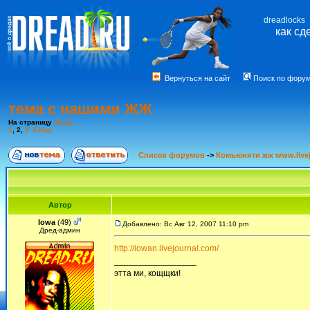
dreadlocks
как сд
Вернуться на сайт
Поиск по фору
тема с нашими ЖЖ
На страницу
Пред.
1
,
2
,
3
След.
Список форумов
->
Комьюнити жж www.livej
Автор
Iowa
(49)
Добавлено: Вс Авг 12, 2007 11:10 pm
Дред-админ
http://iowan.livejournal.com/
_________________
этта ми, кощщки!