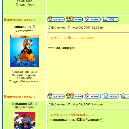
23.08.2006
Откуда: Киев
Вернуться к началу
Mumla
(47)
Добавлено: Пт Ноя 09, 2007 12:12 pm
Дред-админ
http://imumla.livejournal.com/
_________________
этта ми, кощщки!
Сообщения: 1433
Зарегистрирован:
14.06.2005
Откуда: Откуда и все...
Вернуться к началу
lil maggot
(36)
Добавлено: Пт Ноя 09, 2007 1:44 pm
Дред-ветеран
http://hihume.livejournal.com/
а в подписи есть ЖЖ с бусинами)
_________________