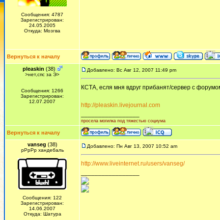
Сообщения: 4787
Зарегистрирован:
24.05.2005
Откуда: Мозгва
Вернуться к началу
pleaskin
(38)
Добавлено: Вс Авг 12, 2007 11:49 pm
>нет,спс за Э>
КСТА, есля мня вдруг прибанят/сервер с форумом
Сообщения: 1266
Зарегистрирован:
12.07.2007
http://pleaskin.livejournal.com
_________________
просела могилка под тяжестью социума
Вернуться к началу
vanseg
(38)
Добавлено: Пн Авг 13, 2007 10:52 am
рРрРр хандебаль
http://www.liveinternet.ru/users/vanseg/
_________________
Сообщения: 122
Зарегистрирован:
14.06.2007
Откуда: Шатура