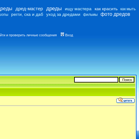
дреды
дреды
дред-мастер
ищу мастера
как красить
как мыть
фото дредов
регги, ска и даб
уход за дредами
шопы
фильмы
йти и проверить личные сообщения
Вход