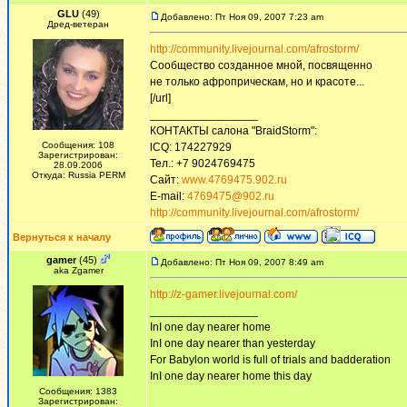
GLU
(49)
Добавлено: Пт Ноя 09, 2007 7:23 am
Дред-ветеран
http://community.livejournal.com/afrostorm/
Сообщество созданное мной, посвященно
не только афроприческам, но и красоте...
[/url]
_________________
КОНТАКТЫ салона "BraidStorm":
Сообщения: 108
lCQ: 174227929
Зарегистрирован:
Тел.: +7 9024769475
28.09.2006
Откуда: Russia PERM
Сайт:
www.4769475.902.ru
E-mail:
4769475@902.ru
http://community.livejournal.com/afrostorm/
Вернуться к началу
gamer
(45)
Добавлено: Пт Ноя 09, 2007 8:49 am
aka Zgamer
http://z-gamer.livejournal.com/
_________________
InI one day nearer home
InI one day nearer than yesterday
For Babylon world is full of trials and badderation
InI one day nearer home this day
Сообщения: 1383
Зарегистрирован: