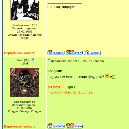
_________________
этта ми, кощщки!
Сообщения: 1051
Зарегистрирован:
27.01.2007
Откуда: отсюда и далее
везде
Вернуться к началу
Jzuz
(36)
Добавлено: Вс Авг 19, 2007 12:02 am
blind
Кощщки!
а админам можна везде флудить?
=)))
_________________
pis bois
and
gurs
http://vkontakte.ru/id1385499
Сообщения: 65
Зарегистрирован:
25.07.2007
Откуда: Откуда: Откуда:
Вернуться к началу