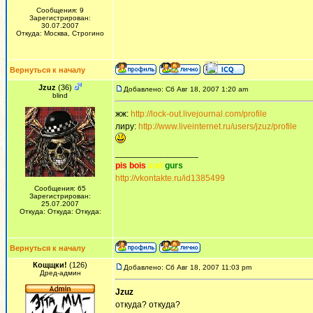
Сообщения: 9
Зарегистрирован:
30.07.2007
Откуда: Москва, Строгино
Вернуться к началу
Jzuz
(36)
Добавлено: Сб Авг 18, 2007 1:20 am
blind
жж:
http://lock-out.livejournal.com/profile
лиру:
http://www.liveinternet.ru/users/jzuz/profile
_________________
pis bois
and
gurs
http://vkontakte.ru/id1385499
Сообщения: 65
Зарегистрирован:
25.07.2007
Откуда: Откуда: Откуда:
Вернуться к началу
Кощщки!
(126)
Добавлено: Сб Авг 18, 2007 11:03 pm
Дред-админ
Jzuz
откуда? откуда?