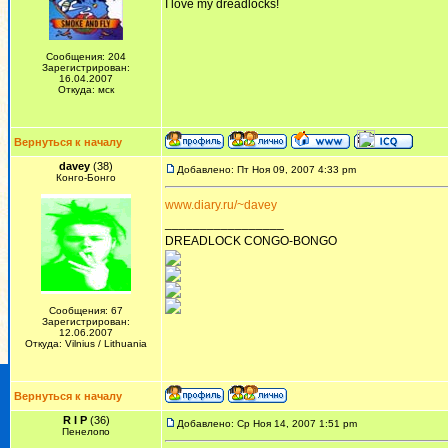
I love my dreadlocks!
Сообщения: 204
Зарегистрирован:
16.04.2007
Откуда: мск
Вернуться к началу
davey
(38)
Добавлено: Пт Ноя 09, 2007 4:33 pm
Конго-Бонго
www.diary.ru/~davey
_________________
DREADLOCK CONGO-BONGO
Сообщения: 67
Зарегистрирован:
12.06.2007
Откуда: Vilnius / Lithuania
Вернуться к началу
R I P
(36)
Добавлено: Ср Ноя 14, 2007 1:51 pm
Пенелопо