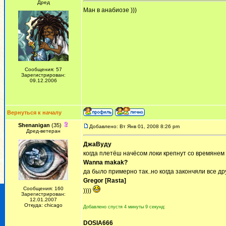
Дред
Ман в анабиозе )))
Сообщения: 57
Зарегистрирован:
09.12.2006
Вернуться к началу
Shenanigan
(35)
Добавлено: Вт Янв 01, 2008 8:26 pm
Дред-ветеран
ДжаВуду
когда плетёш начёсом локи крепнут со времянем 
Wanna makak?
да было примерно так..но когда закончяли все д
Gregor [Rasta]
Сообщения: 160
))))
Зарегистрирован:
12.01.2007
Откуда: chicago
Добавлено спустя 4 минуты 9 секунд:
DOSIA666