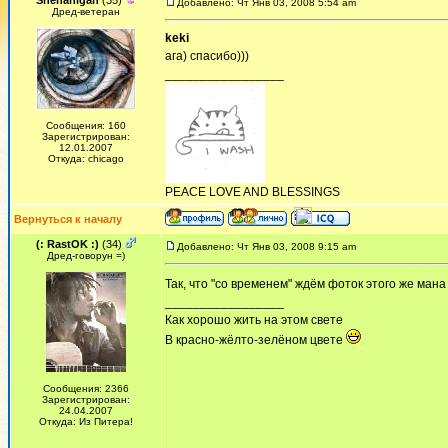
Shenanigan
(35)
Добавлено: Чт Янв 03, 2008 5:54 am
Дред-ветеран
keki
ага) спасибо)))
_________________
Сообщения: 160
Зарегистрирован:
12.01.2007
Откуда: chicago
PEACE LOVE AND BLESSINGS
Вернуться к началу
(: RastOK :)
(34)
Добавлено: Чт Янв 03, 2008 9:15 am
Дред-говорун =)
Так, что "со временем" ждём фоток этого же ман
_________________
Как хорошо жить на этом свете
В красно-жёлто-зелёном цвете
Сообщения: 2366
Зарегистрирован:
24.04.2007
Откуда: Из Питера!