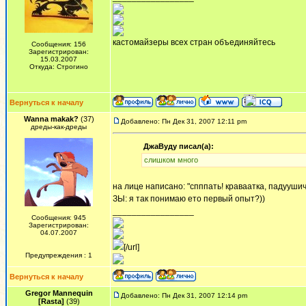
кастомайзеры всех стран объединяйтесь
Сообщения: 156
Зарегистрирован:
15.03.2007
Откуда: Строгино
Вернуться к началу
Wanna makak?
(37)
Добавлено: Пн Дек 31, 2007 12:11 pm
дреды-как-дреды
ДжаВуду писал(а):
слишком много
на лице написано: "спппать! краваатка, падуушичк
ЗЫ: я так понимаю ето первый опыт?))
_________________
Сообщения: 945
Зарегистрирован:
04.07.2007
[/url]
Предупреждения : 1
Вернуться к началу
Gregor Mannequin
Добавлено: Пн Дек 31, 2007 12:14 pm
[Rasta]
(39)