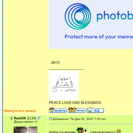
...вот))
_________________
PEACE LOVE AND BLESSINGS
Вернуться к началу
(: RastOK :)
(34)
Добавлено: Пн Дек 31, 2007 7:45 am
Дред-говорун =)
Чувак по-моему
слишком много