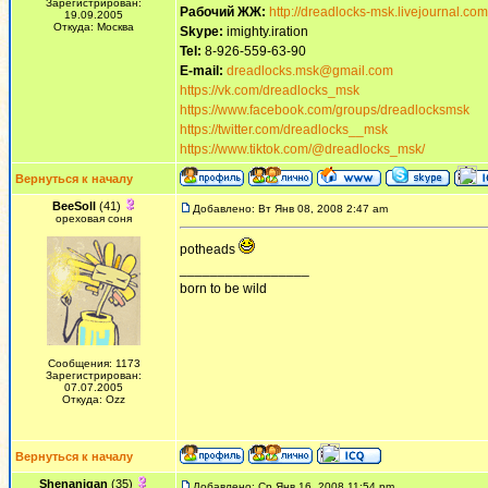
Зарегистрирован:
Рабочий ЖЖ:
http://dreadlocks-msk.livejournal.com
19.09.2005
Откуда: Москва
Skype:
imighty.iration
Tel:
8-926-559-63-90
E-mail:
dreadlocks.msk@gmail.com
https://vk.com/dreadlocks_msk
https://www.facebook.com/groups/dreadlocksmsk
https://twitter.com/dreadlocks__msk
https://www.tiktok.com/@dreadlocks_msk/
Вернуться к началу
BeeSoll
(41)
Добавлено: Вт Янв 08, 2008 2:47 am
ореховая соня
potheads
_________________
born to be wild
Сообщения: 1173
Зарегистрирован:
07.07.2005
Откуда: Ozz
Вернуться к началу
Shenanigan
(35)
Добавлено: Ср Янв 16, 2008 11:54 pm