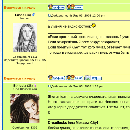
Вернуться к началу
Lesha
(40)
Добавлено: Чт Янв 03, 2008 12:00 pm
human
а у меня не видно фотоок
_________________
«Если проклятый проклинает, а наказанный учит
Если оскорблённый всех вокруг оскорбляет,
Если побитый бьёт, тот, кого мучат, отвечает муч
То тогда в этом мире, где царит гнев, откуда быт
Сообщения: 1411
Зарегистрирован: 05.11.2005
Откуда: earth
Вернуться к началу
Ethiopia
(38)
Добавлено: Чт Янв 03, 2008 1:38 pm
God Blessed You
Shenanigan
, ты девушка очаровательная, прям 
Но вот как заплели - не нравится. Невплетенные
что у корня дред успеет сваляться. Ежели нет, т
))
_________________
Dreadlocks inna Moscow Сity!
Сообщения: 8302
Любая длина, вплетение канекалона, коррекция,