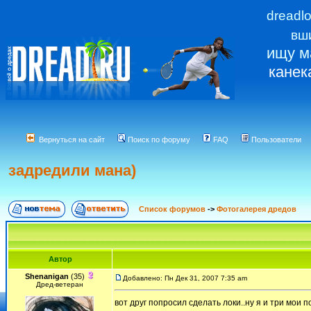
dreadl
вш
ищу м
канек
Вернуться на сайт
Поиск по форуму
FAQ
Пользователи
задредили мана)
Список форумов
->
Фотогалерея дредов
Автор
Shenanigan
(35)
Добавлено: Пн Дек 31, 2007 7:35 am
Дред-ветеран
вот друг попросил сделать локи..ну я и три мои п