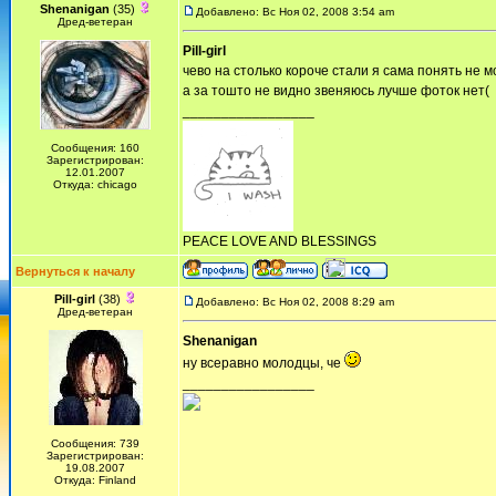
Shenanigan
(35)
Добавлено: Вс Ноя 02, 2008 3:54 am
Дред-ветеран
Pill-girl
чево на столько короче стали я сама понять не м
а за тошто не видно звеняюсь лучше фоток нет(
_________________
Сообщения: 160
Зарегистрирован:
12.01.2007
Откуда: chicago
PEACE LOVE AND BLESSINGS
Вернуться к началу
Pill-girl
(38)
Добавлено: Вс Ноя 02, 2008 8:29 am
Дред-ветеран
Shenanigan
ну всеравно молодцы, че
_________________
Сообщения: 739
Зарегистрирован:
19.08.2007
Откуда: Finland