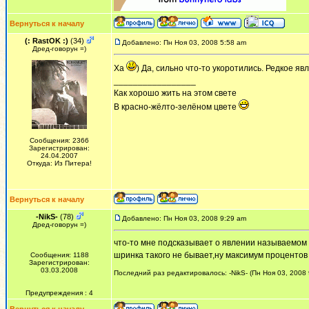
Вернуться к началу
(: RastOK :)
(34)
Добавлено: Пн Ноя 03, 2008 5:58 am
Дред-говорун =)
Ха
) Да, сильно что-то укоротились. Редкое явл
_________________
Как хорошо жить на этом свете
В красно-жёлто-зелёном цвете
Сообщения: 2366
Зарегистрирован:
24.04.2007
Откуда: Из Питера!
Вернуться к началу
-NikS-
(78)
Добавлено: Пн Ноя 03, 2008 9:29 am
Дред-говорун =)
что-то мне подсказывает о явлении называемом
шринка такого не бывает,ну максимум процентов
Сообщения: 1188
Зарегистрирован:
03.03.2008
Последний раз редактировалось: -NikS- (Пн Ноя 03, 2008 
Предупреждения : 4