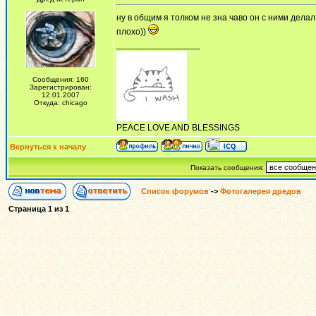
ну в общим я толком не зна чаво он с ними дела
плохо))
_________________
Сообщения: 160
Зарегистрирован:
12.01.2007
Откуда: chicago
PEACE LOVE AND BLESSINGS
Вернуться к началу
Показать сообщения:
Список форумов
->
Фотогалерея дредов
Страница
1
из
1