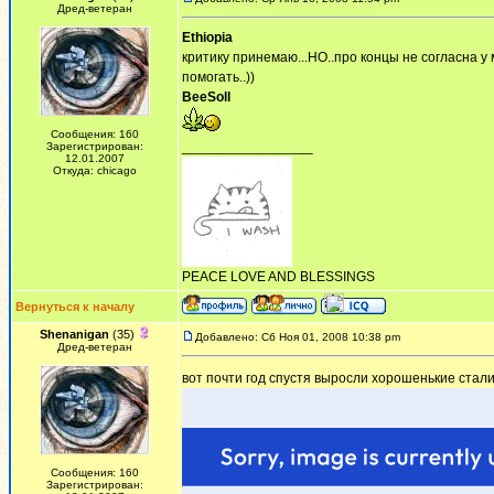
Дред-ветеран
Ethiopia
критику принемаю...НО..про концы не согласна 
помогать..))
BeeSoll
Сообщения: 160
_________________
Зарегистрирован:
12.01.2007
Откуда: chicago
PEACE LOVE AND BLESSINGS
Вернуться к началу
Shenanigan
(35)
Добавлено: Сб Ноя 01, 2008 10:38 pm
Дред-ветеран
вот почти год спустя выросли хорошенькие стал
Сообщения: 160
Зарегистрирован: