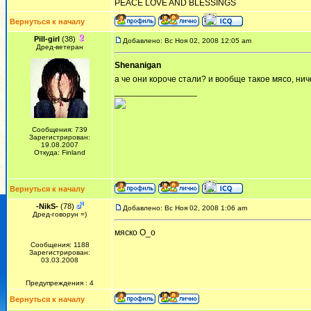
PEACE LOVE AND BLESSINGS
Вернуться к началу
Pill-girl
(38)
Добавлено: Вс Ноя 02, 2008 12:05 am
Дред-ветеран
Shenanigan
а че они короче стали? и вообще такое мясо, ниче
_________________
Сообщения: 739
Зарегистрирован:
19.08.2007
Откуда: Finland
Вернуться к началу
-NikS-
(78)
Добавлено: Вс Ноя 02, 2008 1:06 am
Дред-говорун =)
мяско О_о
Сообщения: 1188
Зарегистрирован:
03.03.2008
Предупреждения : 4
Вернуться к началу