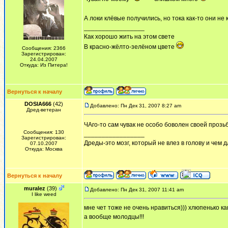
А локи клёвые получились, но тока как-то они не
_________________
Как хорошо жить на этом свете
В красно-жёлто-зелёном цвете
Сообщения: 2366
Зарегистрирован:
24.04.2007
Откуда: Из Питера!
Вернуться к началу
DOSIA666
(42)
Добавлено: Пн Дек 31, 2007 8:27 am
Дред-ветеран
ЧАго-то сам чувак не особо боволен своей прозь
Сообщения: 130
_________________
Зарегистрирован:
Дреды-это мозг, который не влез в голову и чем 
07.10.2007
Откуда: Москва
Вернуться к началу
muralez
(39)
Добавлено: Пн Дек 31, 2007 11:41 am
I like weed
мне чет тоже не очень нравиться))) хлюпенько как
а вообще молодцы!!!
_________________