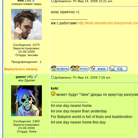
keki
(39)
Добавлено: Пт Мар 14, 2008 12:21 am
изворотливая тварь
wow, приятно =)
_________________
жж с работами
http://keki-dreadlocks.livejournal.co
Сообщения: 1075
Зарегистрирован:
15.08.2006
Откуда: москва
Предупреждения : 1
Вернуться к началу
gamer
(45)
Добавлено: Пт Мар 14, 2008 7:29 am
aka Zgamer
keki
может будут ''твои'' дреды по иркутску разгули
_________________
InI one day nearer home
InI one day nearer than yesterday
For Babylon world is full of trials and badderation
Сообщения: 1383
InI one day nearer home this day
Зарегистрирован:
23.08.2006
Откуда: Киев