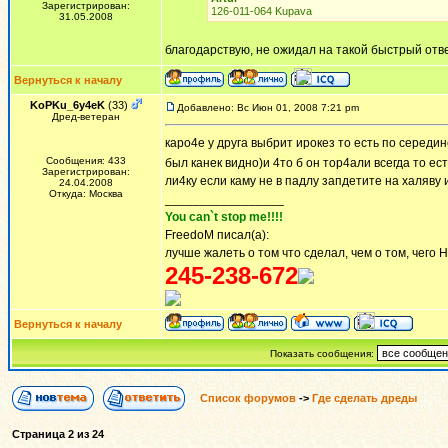
Зарегистрирован:
126-011-064 Kupava
31.05.2008
благодарствую, не ожидал на такой быстрый отв
Вернуться к началу
KoPKu_6y4eK
(33)
Добавлено: Вс Июн 01, 2008 7:21 pm
Дред-ветеран
каро4е у друга выбрит ирокез то есть по середин
Сообщения: 433
был канек видно)и 4то б он тор4али всегда то е
Зарегистрирован:
ли4ку если каму не в падлу запдетите на халяву 
24.04.2008
Откуда: Москва
_________________
You can`t stop me!!!!
FreedoM писал(а):
лучше жалеть о том что сделал, чем о том, чего 
245-238-672
Вернуться к началу
Показать сообщения:
Список форумов
->
Где сделать дреды
Страница
2
из
24