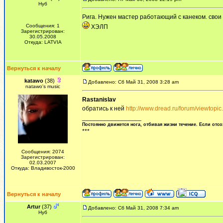
Нуб
Рига. Нужен мастер работающий с канеком. свои 
Сообщения: 1
ХЭЛП
Зарегистрирован:
30.05.2008
Откуда: LATVIA
Вернуться к началу
katawo
(38)
Добавлено: Сб Май 31, 2008 3:28 am
natawo's music
Rastanislav
обратись к ней
http://www.dread.ru/forum/viewtopi
_________________
Постоянно движется нога, отбивая жизни течение. Если отсо
***
Сообщения: 2074
Зарегистрирован:
02.03.2007
Откуда: Владивосток-2000
Вернуться к началу
Artur
(37)
Добавлено: Сб Май 31, 2008 7:34 am
Нуб