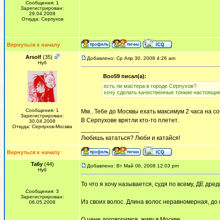
Сообщения: 1
Зарегистрирован:
29.04.2008
Откуда: Серпухов
Вернуться к началу
Arsolf
(35)
Добавлено: Ср Апр 30, 2008 4:26 am
Нуб
Boo59 писал(а):
есть ли мастера в городе Серпухов?
хочу сделать качественные тонкие настоящие
Сообщения: 1
Мм.. Тебе до Москвы ехать максимум 2 часа на со
Зарегистрирован:
В Серпухове врятли кто-то плетет.
30.04.2008
Откуда: Серпухов-Москва
_________________
Любишь кататься? Люби и катайся!
Вернуться к началу
Ta6y
(44)
Добавлено: Вт Май 06, 2008 12:03 pm
Нуб
То что я хочу называется, судя по всему, ДЕ др
Сообщения: 3
Зарегистрирован:
Из своих волос. Длина волос неравномерная, до 
06.05.2008
О цене договоримся, живу в Москве.