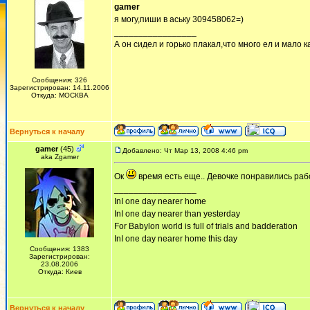
gamer
я могу,пиши в аську 309458062=)
_________________
А он сидел и горько плакал,что много ел и мало ка
Сообщения: 326
Зарегистрирован: 14.11.2006
Откуда: МОСКВА
Вернуться к началу
gamer
(45)
Добавлено: Чт Мар 13, 2008 4:46 pm
aka Zgamer
Ок
время есть еще.. Девочке понравились рабо
_________________
InI one day nearer home
InI one day nearer than yesterday
For Babylon world is full of trials and badderation
InI one day nearer home this day
Сообщения: 1383
Зарегистрирован:
23.08.2006
Откуда: Киев
Вернуться к началу