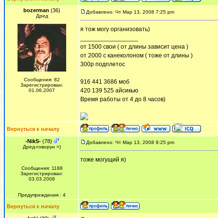
bozerman
(36)
Добавлено: Чт Мар 13, 2008 7:25 pm
Дред
я тож могу организовать)
_________________
от 1500 свои ( от длины зависит цена )
от 2000 с канеколоном ( тоже от длины )
300р подплетос
Сообщения: 82
916 441 3686 моб
Зарегистрирован:
420 139 525 айсикью
01.06.2007
Время работы от 4 до 8 часов)
Вернуться к началу
-NikS-
(78)
Добавлено: Чт Мар 13, 2008 9:25 pm
Дред-говорун =)
тоже могущий я)
Сообщения: 1188
Зарегистрирован:
03.03.2008
Предупреждения : 4
Вернуться к началу