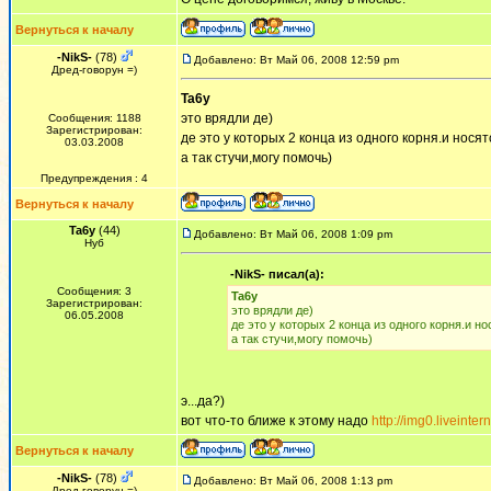
Вернуться к началу
-NikS-
(78)
Добавлено: Вт Май 06, 2008 12:59 pm
Дред-говорун =)
Ta6y
это врядли де)
Сообщения: 1188
Зарегистрирован:
де это у которых 2 конца из одного корня.и носят
03.03.2008
а так стучи,могу помочь)
Предупреждения : 4
Вернуться к началу
Ta6y
(44)
Добавлено: Вт Май 06, 2008 1:09 pm
Нуб
-NikS- писал(а):
Сообщения: 3
Ta6y
Зарегистрирован:
это врядли де)
06.05.2008
де это у которых 2 конца из одного корня.и н
а так стучи,могу помочь)
э...да?)
вот что-то ближе к этому надо
http://img0.liveint
Вернуться к началу
-NikS-
(78)
Добавлено: Вт Май 06, 2008 1:13 pm
Дред-говорун =)