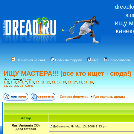
dreadl
вш
ищу м
канек
Вернуться на сайт
Поиск по форуму
FAQ
Пользователи
ИЩУ МАСТЕРА!!! (все кто ищет - сюда!)
На страницу
Пред.
1
,
2
,
3
,
4
,
5
,
6
,
7
,
8
,
9
,
10
,
11
,
12
,
13
,
14
,
15
,
16
,
17
,
18
,
19
,
20
,
21
,
22
,
23
,
24
След.
Список форумов
->
Где сделать дреды
Автор
Ras Veniamin
(36)
Добавлено: Чт Мар 13, 2008 1:33 pm
Дред-ветеран