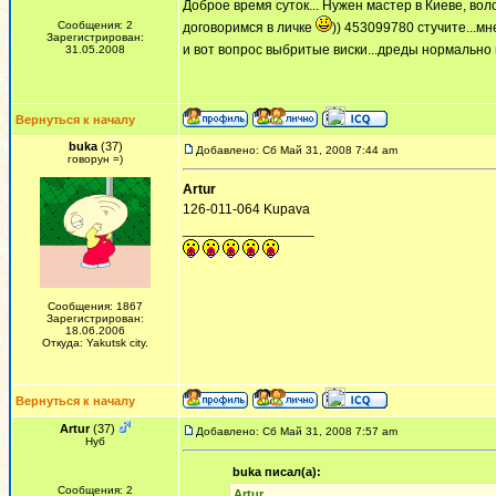
Доброе время суток... Нужен мастер в Киеве, во
Сообщения: 2
договоримся в личке
)) 453099780 стучите...м
Зарегистрирован:
и вот вопрос выбритые виски...дреды нормально
31.05.2008
Вернуться к началу
buka
(37)
Добавлено: Сб Май 31, 2008 7:44 am
говорун =)
Artur
126-011-064 Kupava
_________________
Сообщения: 1867
Зарегистрирован:
18.06.2006
Откуда: Yakutsk city.
Вернуться к началу
Artur
(37)
Добавлено: Сб Май 31, 2008 7:57 am
Нуб
buka писал(а):
Сообщения: 2
Artur