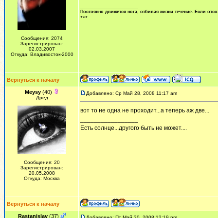
_________________
Постоянно движется нога, отбивая жизни течение. Если отсо
***
Сообщения: 2074
Зарегистрирован:
02.03.2007
Откуда: Владивосток-2000
Вернуться к началу
Meysy
(40)
Добавлено: Ср Май 28, 2008 11:17 am
Дред
вот то не одна не проходит...а теперь аж две...
_________________
Есть солнце...другого быть не может....
Сообщения: 20
Зарегистрирован:
20.05.2008
Откуда: Москва
Вернуться к началу
Rastanislav
(37)
Добавлено: Пт Май 30, 2008 12:19 pm