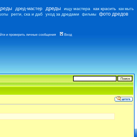
дреды
дреды
дред-мастер
ищу мастера
как красить
как мыть
фото дредов
регги, ска и даб
уход за дредами
шопы
фильмы
йти и проверить личные сообщения
Вход