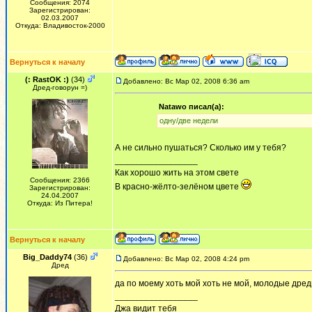
Сообщения: 2074
Зарегистрирован:
02.03.2007
Откуда: Владивосток-2000
Вернуться к началу
(: RastOK :)
(34)
Добавлено: Вс Мар 02, 2008 6:36 am
Дред-говорун =)
Natawo писал(а):
одну/две недели
А не сильно пушаться? Сколько им у тебя?
_________________
Как хорошо жить на этом свете
Сообщения: 2366
В красно-жёлто-зелёном цвете
Зарегистрирован:
24.04.2007
Откуда: Из Питера!
Вернуться к началу
Big_Daddy74
(36)
Добавлено: Вс Мар 02, 2008 4:24 pm
Дред
да по моему хоть мой хоть не мой, молодые дред
_________________
Джа видит тебя