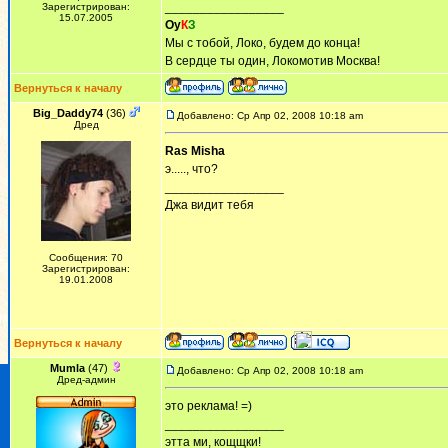
_________________
Зарегистрирован:
15.07.2005
Оу
К
З
Мы с тобой, Локо, будем до конца!
В сердце ты один, Локомотив Москва!
Вернуться к началу
Big_Daddy74
(36)
Добавлено: Ср Апр 02, 2008 10:18 am
Дред
Ras Misha
э....., что?
_________________
Джа видит тебя
Сообщения: 70
Зарегистрирован:
19.01.2008
Вернуться к началу
Mumla
(47)
Добавлено: Ср Апр 02, 2008 10:18 am
Дред-админ
это реклама! =)
_________________
этта ми, кощщки!