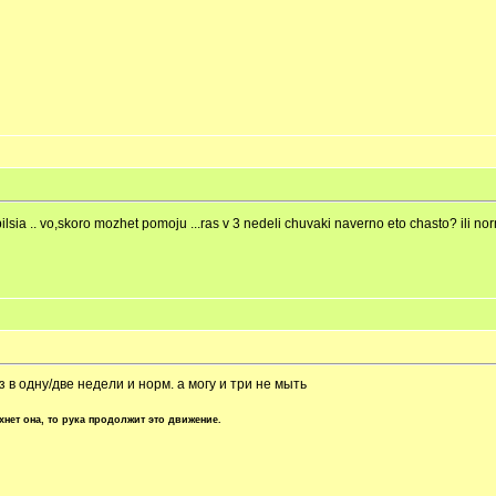
lsia .. vo,skoro mozhet pomoju ...ras v 3 nedeli chuvaki naverno eto chasto? ili no
 в одну/две недели и норм. а могу и три не мыть
хнет она, то рука продолжит это движение.