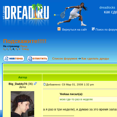
dreadlocks
как сд
Вернуться на сайт
Поиск по фору
Подскажите!!!!!
На страницу
Пред.
1
,
2
,
3
,
4
,
5
,
6
След.
Список форумов
->
Как сделать дреды
Автор
Big_Daddy74
(36)
Добавлено: Сб Мар 01, 2008 1:32 pm
Дред
Yeekaa писал(а):
мою где-то раз в неделю
а я раз в три недели), и думаю за это время зап
_________________