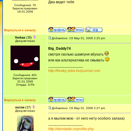
Джа видит тебя
Сообщения: 70
Зарегистрирован:
19.01.2008
Вернуться к началу
Yeekaa
(38)
Добавлено: Сб Мар 01, 2008 2:25 pm
Дред-ветеран
Big_Daddy74
смотря сколько шампуня вбухать
или как альтернатива не смывать
_________________
http://freaky-yeka.livejournal.com
Сообщения: 401
Зарегистрирован:
31.01.2008
Откуда: S-Pb
Вернуться к началу
петля
(37)
Добавлено: Сб Мар 01, 2008 2:27 pm
Дред-ветеран
а я мылом мою - от него нету особого запаха)
_________________
http://vkontakte.ru/profile.php