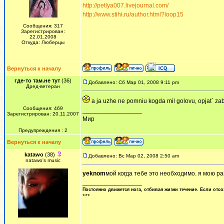
http://petlya007.livejournal.com/
http://www.stihi.ru/author.html?loop15
Сообщения: 317
Зарегистрирован:
22.01.2008
Откуда: Люберцы
Вернуться к началу
где-то там.не тут
(36)
Добавлено: Сб Мар 01, 2008 9:11 pm
Дред-ветеран
a ja uzhe ne pomniu kogda mil golovu, opjat` zabi
Сообщения: 469
_________________
Зарегистрирован: 20.11.2007
Мир
Предупреждения : 2
Вернуться к началу
katawo
(38)
Добавлено: Вс Мар 02, 2008 2:50 am
natawo's music
yeknom
мой когда тебе это необходимо. я мою раз
_________________
Постоянно движется нога, отбивая жизни течение. Если отсо
***