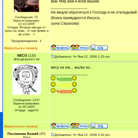
вам. Мир вам и всем вашим.
_________________
Не медли обратиться к Господу и не откладывай 
Сообщения: 72
(Книга примудрости Иисуса,
Зарегистрирован:
сына Сирахова)
13.10.2005
Откуда: Вторая звезда от
луны на лево . А там прямо и
до утра . :)
Предупреждения : 1
Вернуться к началу
NECO
(133)
Добавлено: Чт Янв 12, 2006 1:20 pm
флу-дрэд-раст-ка
мясу не ем.... жалко их...
_________________
%))))))))))
%))))))))))
%))))))))))
Сообщения: 1237
Зарегистрирован:
31.05.2005
Откуда: :адуктО
Вернуться к началу
Посланник Божий
(47)
Добавлено: Чт Янв 12, 2006 2:02 pm
Дред