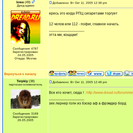
Iowa
(49)
Добавлено: Вт Окт 11, 2005 12:38 pm
Дред-админ
ересь это когда РПЦ сигаретами торгует
12 челов или 112 - пофиг, главное начать.
_________________
этта ми, кощщки!
Сообщения: 4787
Зарегистрирован:
24.05.2005
Откуда: Мозгва
Вернуться к началу
Terpkiy
(38)
Добавлено: Вт Окт 11, 2005 12:48 pm
партизан-осеменитель
Все кто хочет, сюда ! :
http://www.dread.ru/forum/v
_________________
зих лернер голн из бэсер аф а фрэмдер борд
Сообщения: 3169
Зарегистрирован:
26.05.2005