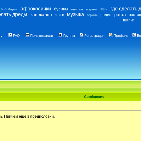
афрокосички
где сделать 
бусины
вши
Боб Марли
вавилон
встречи
елать дреды
музыка
канекалон
раста
книги
радио
раста
перхоть
шапки
му
FAQ
Пользователи
Группы
Регистрация
Профиль
Во
Сообщение
ть. Причём ещё в предисловии.