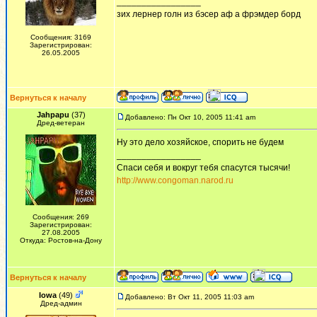
_________________
зих лернер голн из бэсер аф а фрэмдер борд
Сообщения: 3169
Зарегистрирован:
26.05.2005
Вернуться к началу
Jahpapu
(37)
Добавлено: Пн Окт 10, 2005 11:41 am
Дред-ветеран
Ну это дело хозяйское, спорить не будем
_________________
Спаси себя и вокруг тебя спасутся тысячи!
http://www.congoman.narod.ru
Сообщения: 269
Зарегистрирован:
27.08.2005
Откуда: Ростов-на-Дону
Вернуться к началу
Iowa
(49)
Добавлено: Вт Окт 11, 2005 11:03 am
Дред-админ