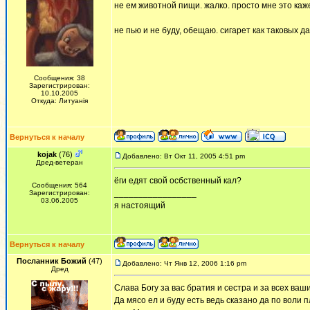
не ем животной пищи. жалко. просто мне это каж
не пью и не буду, обещаю. сигарет как таковых д
Сообщения: 38
Зарегистрирован:
10.10.2005
Откуда: Литуанiя
Вернуться к началу
kojak
(76)
Добавлено: Вт Окт 11, 2005 4:51 pm
Дред-ветеран
ёги едят свой осбственный кал?
Сообщения: 564
_________________
Зарегистрирован:
03.06.2005
я настоящий
Вернуться к началу
Посланник Божий
(47)
Добавлено: Чт Янв 12, 2006 1:16 pm
Дред
Слава Богу за вас братия и сестра и за всех ваш
Да мясо ел и буду есть ведь сказано да по воли 