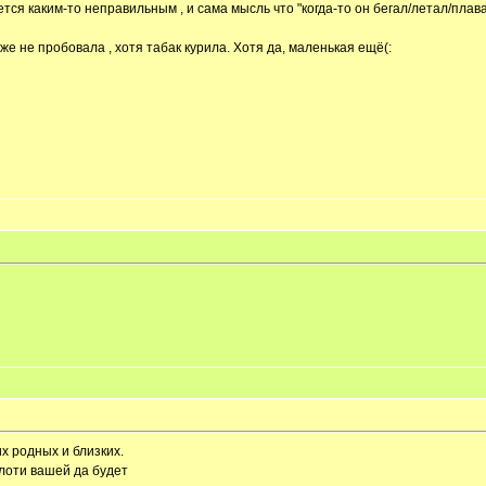
ется каким-то неправильным , и сама мысль что "когда-то он бегал/летал/плав
аже не пробовала , хотя табак курила. Хотя да, маленькая ещё(:
их родных и близких.
плоти вашей да будет