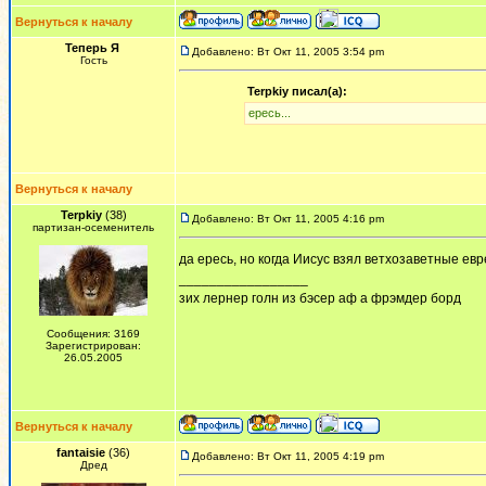
Вернуться к началу
Теперь Я
Добавлено: Вт Окт 11, 2005 3:54 pm
Гость
Terpkiy писал(а):
ересь...
Вернуться к началу
Terpkiy
(38)
Добавлено: Вт Окт 11, 2005 4:16 pm
партизан-осеменитель
да ересь, но когда Иисус взял ветхозаветные ев
_________________
зих лернер голн из бэсер аф а фрэмдер борд
Сообщения: 3169
Зарегистрирован:
26.05.2005
Вернуться к началу
fantaisie
(36)
Добавлено: Вт Окт 11, 2005 4:19 pm
Дред