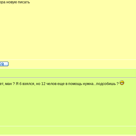
ора новую писать
удет, ман ? Я б взялся, но 12 челов еще в помощь нужна...подсобишь ?