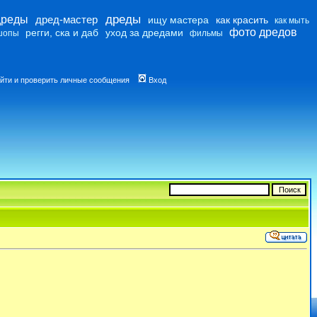
дреды
дреды
дред-мастер
ищу мастера
как красить
как мыть
фото дредов
регги, ска и даб
уход за дредами
шопы
фильмы
йти и проверить личные сообщения
Вход