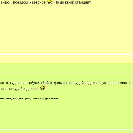
е знаю... поездом, наверное
)) Но до какой станции?
а. оттуда на автобусе в бийск. дальше в онгудай. а дальше уже на на место 
асе в онгудай и дальше
хнет она, то рука продолжит это движение.