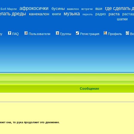
афрокосички
где сделать 
бусины
вши
Боб Марли
вавилон
встречи
елать дреды
музыка
канекалон
раста
книги
радио
раста
перхоть
шапки
му
FAQ
Пользователи
Группы
Регистрация
Профиль
Во
Сообщение
хнет она, то рука продолжит это движение.