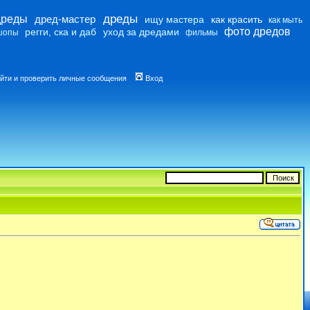
дреды
дреды
дред-мастер
ищу мастера
как красить
как мыть
фото дредов
регги, ска и даб
уход за дредами
шопы
фильмы
йти и проверить личные сообщения
Вход