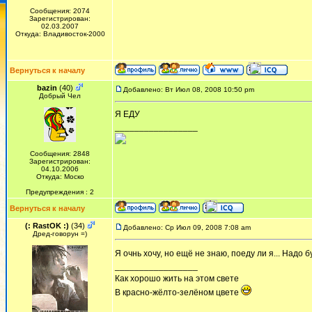
Сообщения: 2074
Зарегистрирован:
02.03.2007
Откуда: Владивосток-2000
Вернуться к началу
bazin
(40)
Добавлено: Вт Июл 08, 2008 10:50 pm
Добрый Чел
Я ЕДУ
_________________
Сообщения: 2848
Зарегистрирован:
04.10.2006
Откуда: Моско
Предупреждения : 2
Вернуться к началу
(: RastOK :)
(34)
Добавлено: Ср Июл 09, 2008 7:08 am
Дред-говорун =)
Я очнь хочу, но ещё не знаю, поеду ли я... Надо
_________________
Как хорошо жить на этом свете
В красно-жёлто-зелёном цвете