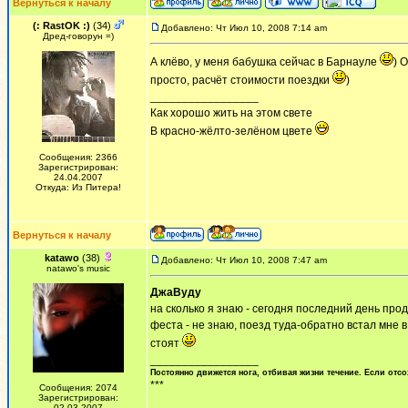
Вернуться к началу
(: RastOK :)
(34)
Добавлено: Чт Июл 10, 2008 7:14 am
Дред-говорун =)
А клёво, у меня бабушка сейчас в Барнауле
) 
просто, расчёт стоимости поездки
)
_________________
Как хорошо жить на этом свете
В красно-жёлто-зелёном цвете
Сообщения: 2366
Зарегистрирован:
24.04.2007
Откуда: Из Питера!
Вернуться к началу
katawo
(38)
Добавлено: Чт Июл 10, 2008 7:47 am
natawo's music
ДжаВуду
на сколько я знаю - сегодня последний день прод
феста - не знаю, поезд туда-обратно встал мне в 
стоят
_________________
Постоянно движется нога, отбивая жизни течение. Если отсо
***
Сообщения: 2074
Зарегистрирован:
02.03.2007