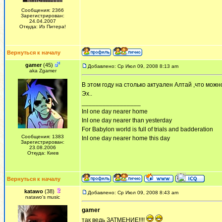
Сообщения: 2366
Зарегистрирован:
24.04.2007
Откуда: Из Питера!
Вернуться к началу
gamer
(45)
Добавлено: Ср Июл 09, 2008 8:13 am
aka Zgamer
В этом году на столько актуален Алтай ,что можн
Эх..
_________________
InI one day nearer home
InI one day nearer than yesterday
For Babylon world is full of trials and badderation
Сообщения: 1383
InI one day nearer home this day
Зарегистрирован:
23.08.2006
Откуда: Киев
Вернуться к началу
katawo
(38)
Добавлено: Ср Июл 09, 2008 8:43 am
natawo's music
gamer
так ведь ЗАТМЕНИЕ!!!!