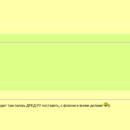
 будит там лагерь ДРЕД.РУ поставить, с флагом и всеми делами
))