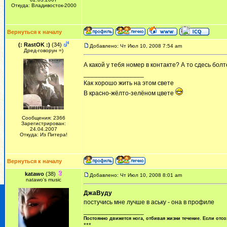
Откуда: Владивосток-2000
Вернуться к началу
(: RastOK :)
(34)
Добавлено: Чт Июл 10, 2008 7:54 am
Дред-говорун =)
А какой у тебя номер в контакте? А то сдесь бол
_________________
Как хорошо жить на этом свете
В красно-жёлто-зелёном цвете
Сообщения: 2366
Зарегистрирован:
24.04.2007
Откуда: Из Питера!
Вернуться к началу
katawo
(38)
Добавлено: Чт Июл 10, 2008 8:01 am
natawo's music
ДжаВуду
постучись мне лучше в аську - она в профиле
_________________
Постоянно движется нога, отбивая жизни течение. Если отсо
***