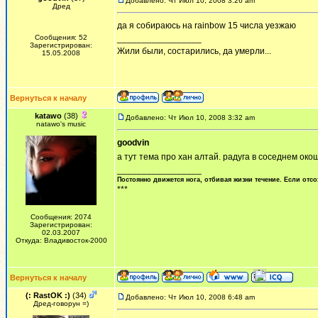
Добавлено: Чт Июл 10, 2008 3:26 am
Дред
да я собираюсь на rainbow 15 числа уезжаю
Сообщения: 52
_________________
Зарегистрирован:
Жили были, состарились, да умерли...
15.05.2008
Вернуться к началу
katawo
(38)
Добавлено: Чт Июл 10, 2008 3:32 am
natawo's music
goodvin
а тут тема про хан алтай. радуга в соседнем око
_________________
Постоянно движется нога, отбивая жизни течение. Если отсо
***
Сообщения: 2074
Зарегистрирован:
02.03.2007
Откуда: Владивосток-2000
Вернуться к началу
(: RastOK :)
(34)
Добавлено: Чт Июл 10, 2008 6:48 am
Дред-говорун =)