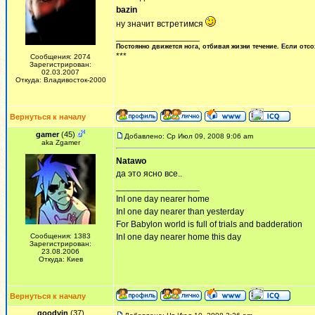
bazin
ну значит встретимся
_________________
Постоянно движется нога, отбивая жизни течение. Если отсо
***
Сообщения: 2074
Зарегистрирован:
02.03.2007
Откуда: Владивосток-2000
Вернуться к началу
gamer
(45)
Добавлено: Ср Июл 09, 2008 9:06 am
aka Zgamer
Natawo
да это ясно все..
_________________
InI one day nearer home
InI one day nearer than yesterday
For Babylon world is full of trials and badderation
Сообщения: 1383
InI one day nearer home this day
Зарегистрирован:
23.08.2006
Откуда: Киев
Вернуться к началу
goodvin
(37)