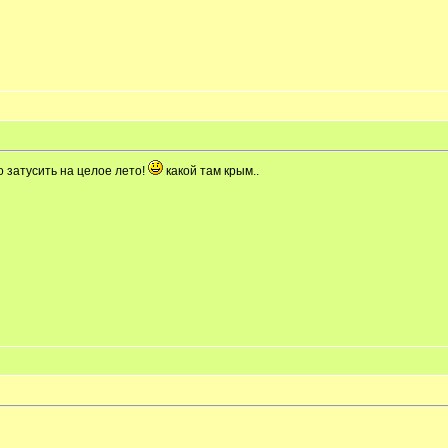
о затусить на целое лето!
какой там крым..