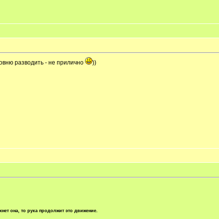
товню разводить - не прилично
))
хнет она, то рука продолжит это движение.