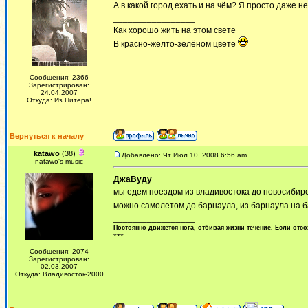
А в какой город ехать и на чём? Я просто даже н
_________________
Как хорошо жить на этом свете
В красно-жёлто-зелёном цвете
Сообщения: 2366
Зарегистрирован:
24.04.2007
Откуда: Из Питера!
Вернуться к началу
katawo
(38)
Добавлено: Чт Июл 10, 2008 6:56 am
natawo's music
ДжаВуду
мы едем поездом из владивостока до новосибирск
можно самолетом до барнаула, из барнаула на б
_________________
Постоянно движется нога, отбивая жизни течение. Если отсо
***
Сообщения: 2074
Зарегистрирован:
02.03.2007
Откуда: Владивосток-2000