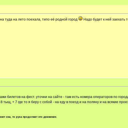
Она туда на лето поехала, типо её родной город
Надо будет к ней заехать 
ажи билетов на фест. уточни на сайте - там есть номера операторов по городам
8 тыщ, + 7 где то я беру с собой - на еду в поезд и на поляну и на всякие про
хнет она, то рука продолжит это движение.