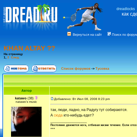
dreadlocks
как сд
Вернуться на сайт
Поиск по фору
KHAN ALTAY ??
На страницу
1
,
2
След.
Список форумов
->
Тусовка
Автор
katawo
(38)
Добавлено: Вт Июл 08, 2008 8:23 pm
natawo's music
так, люди, ладно, на Радугу тут собираются.
А
сюда
кто-нибудь едет?
_________________
Постоянно движется нога, отбивая жизни течение. Если отсо
***