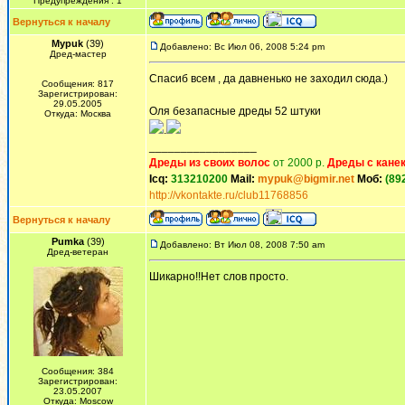
Предупреждения : 1
Вернуться к началу
Mypuk
(39)
Добавлено: Вс Июл 06, 2008 5:24 pm
Дред-мастер
Спасиб всем , да давненько не заходил сюда.)
Сообщения: 817
Зарегистрирован:
29.05.2005
Оля безапасные дреды 52 штуки
Откуда: Москва
.
_________________
Дреды из своих волос
от 2000 р.
Дреды с кане
Icq:
313210200
Mail:
mypuk@bigmir.net
Моб:
(89
http://vkontakte.ru/club11768856
Вернуться к началу
Pumka
(39)
Добавлено: Вт Июл 08, 2008 7:50 am
Дред-ветеран
Шикарно!!Нет слов просто.
Сообщения: 384
Зарегистрирован:
23.05.2007
Откуда: Moscow