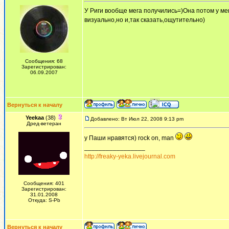
У Риги вообще мега получились=)Она потом у мен
визуально,но и,так сказать,ощутительно)
Сообщения: 68
Зарегистрирован:
06.09.2007
Вернуться к началу
Yeekaa
(38)
Добавлено: Вт Июл 22, 2008 9:13 pm
Дред-ветеран
у Паши нравятся) rock on, man
_________________
http://freaky-yeka.livejournal.com
Сообщения: 401
Зарегистрирован:
31.01.2008
Откуда: S-Pb
Вернуться к началу