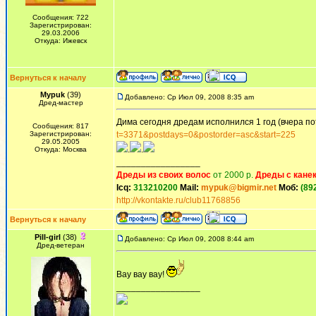
Сообщения: 722
Зарегистрирован:
29.03.2006
Откуда: Ижевск
Вернуться к началу
Mypuk
(39)
Добавлено: Ср Июл 09, 2008 8:35 am
Дред-мастер
Дима сегодня дредам исполнился 1 год (вчера по
Сообщения: 817
Зарегистрирован:
t=3371&postdays=0&postorder=asc&start=225
29.05.2005
.
.
Откуда: Москва
_________________
Дреды из своих волос
от 2000 р.
Дреды с кане
Icq:
313210200
Mail:
mypuk@bigmir.net
Моб:
(89
http://vkontakte.ru/club11768856
Вернуться к началу
Pill-girl
(38)
Добавлено: Ср Июл 09, 2008 8:44 am
Дред-ветеран
Вау вау вау!
_________________