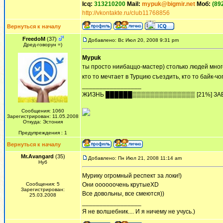
Icq:
313210200
Mail:
mypuk@bigmir.net
Моб:
(89
http://vkontakte.ru/club11768856
Вернуться к началу
FreedoM
(37)
Добавлено: Вс Июл 20, 2008 9:31 pm
Дред-говорун =)
Mypuk
ты просто ниибаццо-мастер) столько людей много
кто то мечтает в Турцию съездить, кто то байк-ч
_________________
ЖИЗHЬ ██████▒▒▒▒▒▒▒▒▒▒▒▒▒▒ [21%] ЗА
Сообщения: 1060
Зарегистрирован: 11.05.2008
Откуда: Эстония
Предупреждения : 1
Вернуться к началу
Mr.Avangard
(35)
Добавлено: Пн Июл 21, 2008 11:14 am
Нуб
Мурику огромный респект за локи!)
Сообщения: 5
Они оооооочень крутыеXD
Зарегистрирован:
Все довольны, все смеются))
25.03.2008
_________________
Я не волшебник.... И я ничему не учусь.)