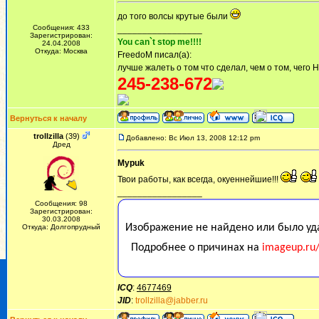
до того волсы крутые были
Сообщения: 433
_________________
Зарегистрирован:
You can`t stop me!!!!
24.04.2008
Откуда: Москва
FreedoM писал(а):
лучше жалеть о том что сделал, чем о том, чего 
245-238-672
Вернуться к началу
trollzilla
(39)
Добавлено: Вс Июл 13, 2008 12:12 pm
Дред
Mypuk
Твои работы, как всегда, окуеннейшие!!!
_________________
Сообщения: 98
Зарегистрирован:
30.03.2008
Откуда: Долгопрудный
ICQ
:
4677469
JID
:
trollzilla@jabber.ru