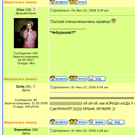
Вернуться к началу
Gloo
(34)
Добавлено: Пн Июл 21, 2008 3:28 pm
Дред-ветеран
72штуки оченьоченьочень нравяца
_________________
*Чебурашки?!*
Сообщения: 392
Зарегистрирован:
04.05.2007
Откуда: Мск
Вернуться к началу
Do4a
(91)
Добавлено: Вт Июл 22, 2008 8:04 am
Дред
ииииииииииииииииииииииииииииииииииииииии уууууууууии
Сообщения: 96
))))))))))))))))))))))))))) ой ой ой, как хОРоШо когДа У
Зарегистрирован: 11.05.2008
Откуда: АкРуАнГа
СдеЛАНнО!!! )))))))) МУриК, МУЖИК! ;))
Вернуться к началу
Беримбао
(56)
Добавлено: Вт Июл 22, 2008 2:48 pm
Дред