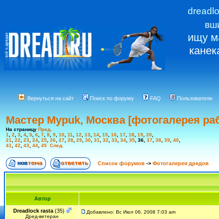
dreadl
вш
ищу м
канек
Вернуться на сайт
Поиск по форуму
FAQ
Пользователи
Мастер Mypuk, Москва [фотогалерея ра
На страницу
Пред.
1
,
2
,
3
,
4
,
5
,
6
,
7
,
8
,
9
,
10
,
11
,
12
,
13
,
14
,
15
,
16
,
17
,
18
,
19
,
20
,
21
,
22
,
23
,
24
,
25
,
26
,
27
,
28
,
29
,
30
,
31
,
32
,
33
,
34
,
35
,
36
,
37
,
38
,
39
,
40
,
41
,
42
,
43
,
44
,
45
След.
Список форумов
->
Фотогалерея дредов
Автор
Dreadlock rasta
(35)
Добавлено: Вс Июл 06, 2008 7:03 am
Дред-ветеран