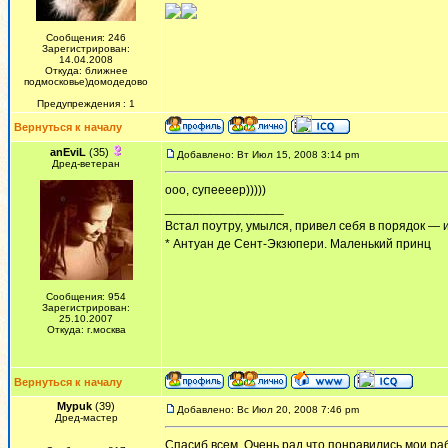
Сообщения: 246
Зарегистрирован:
14.04.2008
Откуда: ближнее
подмосковье)домодедово
Предупреждения : 1
Вернуться к началу
anEviL
(35)
Добавлено: Вт Июл 15, 2008 3:14 pm
Дред-ветеран
ооо, супеееер)))))
_________________
Встал поутру, умылся, привел себя в порядок — 
* Антуан де Сент-Экзюпери. Маленький принц
Сообщения: 954
Зарегистрирован:
25.10.2007
Откуда: г.москва
Вернуться к началу
Mypuk
(39)
Добавлено: Вс Июл 20, 2008 7:46 pm
Дред-мастер
Спасиб всем. Очень рад что понравились мои раб