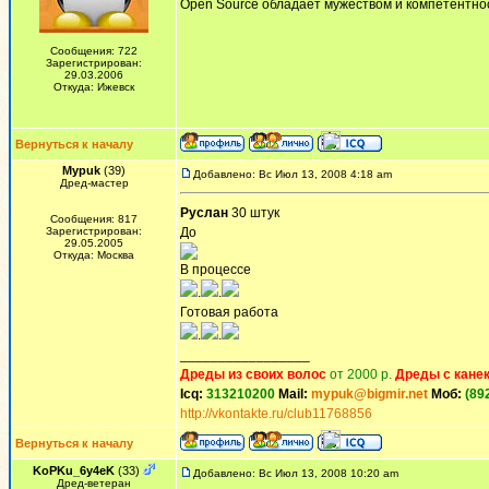
Open Source обладает мужеством и компетентнос
Сообщения: 722
Зарегистрирован:
29.03.2006
Откуда: Ижевск
Вернуться к началу
Mypuk
(39)
Добавлено: Вс Июл 13, 2008 4:18 am
Дред-мастер
Руслан
30 штук
Сообщения: 817
Зарегистрирован:
До
29.05.2005
Откуда: Москва
В процессе
.
.
Готовая работа
.
.
_________________
Дреды из своих волос
от 2000 р.
Дреды с кане
Icq:
313210200
Mail:
mypuk@bigmir.net
Моб:
(89
http://vkontakte.ru/club11768856
Вернуться к началу
KoPKu_6y4eK
(33)
Добавлено: Вс Июл 13, 2008 10:20 am
Дред-ветеран