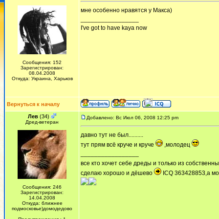
мне особенно нравятся у Макса)
_________________
I've got to have kaya now
Сообщения: 152
Зарегистрирован:
08.04.2008
Откуда: Украина, Харьков
Вернуться к началу
Лев
(34)
Добавлено: Вс Июл 06, 2008 12:25 pm
Дред-ветеран
давно тут не был..........
тут прям всё круче и круче
,молодец
_________________
все кто хочет себе дреды и только из собственны
сделаю хорошо и дёшево
ICQ 363428853,а мо
Сообщения: 246
Зарегистрирован:
14.04.2008
Откуда: ближнее
подмосковье)домодедово