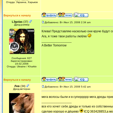
Откуда: Украина, Харьков
Вернуться к началу
L3golas
(37)
Добавлено: Вт Июл 15, 2008 2:34 am
Дред-рэппер
Клева! Представляю насколько они круче будут с
Ага, я тоже твои работы люблю
_________________
A Better Tomorrow
Сообщения: 627
Зарегистрирован:
19.02.2006
Откуда: Ukraine / Kharkiv
Вернуться к началу
Лев
(34)
Добавлено: Вт Июл 15, 2008 5:42 am
Дред-ветеран
мега волосы были и в суперрррр мега дреды пр
_________________
все кто хочет себе дреды и только из собственны
сделаю хорошо и дёшево
ICQ 363428853,а мо