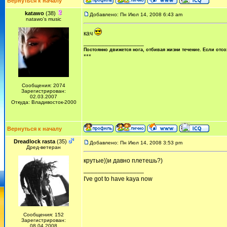
Вернуться к началу
katawo
(38)
Добавлено: Пн Июл 14, 2008 6:43 am
natawo's music
кач
_________________
Постоянно движется нога, отбивая жизни течение. Если отсо
***
Сообщения: 2074
Зарегистрирован:
02.03.2007
Откуда: Владивосток-2000
Вернуться к началу
Dreadlock rasta
(35)
Добавлено: Пн Июл 14, 2008 3:53 pm
Дред-ветеран
крутые))и давно плетешь?)
_________________
I've got to have kaya now
Сообщения: 152
Зарегистрирован:
08.04.2008