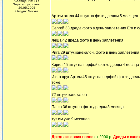
Сообщения: 817
Зарегистрирован:
29.05.2005
Откуда: Москва
Артем около 44 штук на фото дредам 5 месяцев
.
.
Сергей 33 дреда фото в день заплетения Его и 
.
.
Лёша 42 дреда фото в день заплетения
.
.
Рига 29 штук канекалон, фото в день заплетения
.
.
Кирил 45 штук на перфой фотке дреды 4 месяца
.
.
И его друг Артем 45 штук на перфой фотке дреды
тоже.
.
.
72 штуки канекалон
.
.
Паша 36 штук на фото дредам 3 месяца
.
.
тут им уже 9 месяцев
.
.
_________________
Дреды из своих волос
от 2000 р.
Дреды с кане