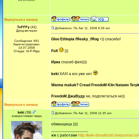
Вернуться к началу
ToFFFy
(41)
Добавлено: Пн Авг 11, 2008 9:28 am
Дред-ветеран
Gloo
Ethiopia
fЯeaky_fЯog
+)) спасибо!
Сообщения: 691
Зарегистрирован:
14.07.2006
FoX
)))
Откуда: St-P-Riga
Ирка
спасиб фея))))
keki
ХАХ! а его уже нет
Wanna makak?
Cread
FreedoM
Klin
Natawo
Terpk
FreedoM
ДжаВуду
не, подплетаться не))
Вернуться к началу
keki
(39)
Добавлено: Пн Авг 11, 2008 11:35 am
изворотливая тварь
обманщица ))))
_________________
жж с работами
http://keki-dreadlocks.livejournal.co