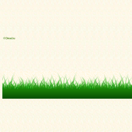
© Dread.ru