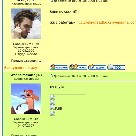
keki
(39)
Добавлено: Вс Авг 10, 2008 6:03 am
изворотливая тварь
блин покажи )))))
_________________
жж с работами
http://keki-dreadlocks.livejournal.co
Сообщения: 1075
Зарегистрирован:
15.08.2006
Откуда: москва
Предупреждения : 1
Вернуться к началу
Wanna makak?
(37)
Добавлено: Вс Авг 10, 2008 8:36 am
дреды-как-дреды
оч крута!
_________________
[/url]
Сообщения: 945
Зарегистрирован:
04.07.2007
Предупреждения : 1