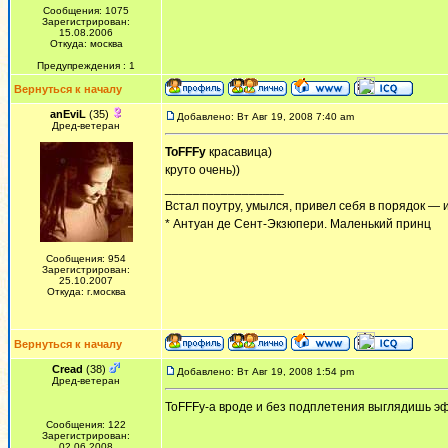
Сообщения: 1075
Зарегистрирован:
15.08.2006
Откуда: москва
Предупреждения : 1
Вернуться к началу
anEviL
(35)
Добавлено: Вт Авг 19, 2008 7:40 am
Дред-ветеран
ToFFFy
красавица)
круто очень))
_________________
Встал поутру, умылся, привел себя в порядок — 
* Антуан де Сент-Экзюпери. Маленький принц
Сообщения: 954
Зарегистрирован:
25.10.2007
Откуда: г.москва
Вернуться к началу
Cread
(38)
Добавлено: Вт Авг 19, 2008 1:54 pm
Дред-ветеран
ToFFFy-а вроде и без подплетения выглядишь э
Сообщения: 122
Зарегистрирован:
02.06.2008