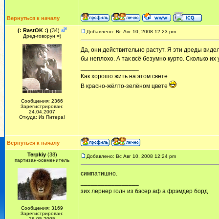
Вернуться к началу
(: RastOK :)
(34)
Добавлено: Вс Авг 10, 2008 12:23 pm
Дред-говорун =)
Да, они действительно растут. Я эти дреды виде
бы неплохо. А так всё безумно курто. Сколько их
_________________
Как хорошо жить на этом свете
В красно-жёлто-зелёном цвете
Сообщения: 2366
Зарегистрирован:
24.04.2007
Откуда: Из Питера!
Вернуться к началу
Terpkiy
(38)
Добавлено: Вс Авг 10, 2008 12:24 pm
партизан-осеменитель
симпатишно.
_________________
зих лернер голн из бэсер аф а фрэмдер борд
Сообщения: 3169
Зарегистрирован:
26.05.2005