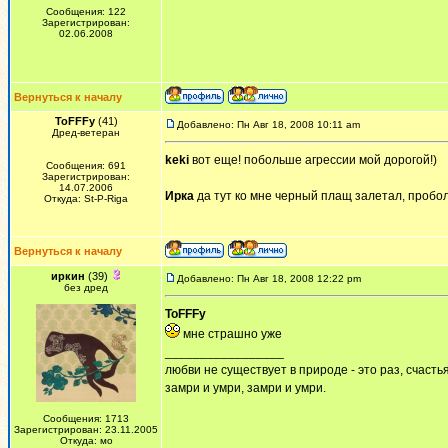
Сообщения: 122
Зарегистрирован:
02.06.2008
Вернуться к началу
ToFFFy
(41)
Добавлено: Пн Авг 18, 2008 10:11 am
Дред-ветеран
keki
вот еще! побольше агрессии мой дорогой!)
Сообщения: 691
Зарегистрирован:
14.07.2006
Ирка
да тут ко мне черный плащ залетал, пробол
Откуда: St-P-Riga
Вернуться к началу
иркин
(39)
Добавлено: Пн Авг 18, 2008 12:22 pm
без дред
ToFFFy
мне страшно уже
_________________
любви не существует в природе - это раз, счастья
замри и умри, замри и умри.
Сообщения: 1713
Зарегистрирован: 23.11.2005
Откуда: мо