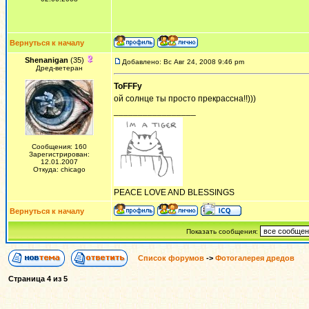
Вернуться к началу
Shenanigan
(35)
Добавлено: Вс Авг 24, 2008 9:46 pm
Дред-ветеран
ToFFFy
ой солнце ты просто прекрассна!!)))
_________________
Сообщения: 160
Зарегистрирован:
12.01.2007
Откуда: chicago
PEACE LOVE AND BLESSINGS
Вернуться к началу
Показать сообщения:
Список форумов
->
Фотогалерея дредов
Страница
4
из
5