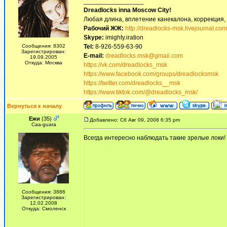
_________________
Dreadlocks inna Moscow Сity!
Любая длина, вплетение канекалона, коррекция,
Рабочий ЖЖ:
http://dreadlocks-msk.livejournal.com
Skype:
imighty.iration
Сообщения: 8302
Tel:
8-926-559-63-90
Зарегистрирован:
E-mail:
dreadlocks.msk@gmail.com
19.09.2005
Откуда: Москва
https://vk.com/dreadlocks_msk
https://www.facebook.com/groups/dreadlocksmsk
https://twitter.com/dreadlocks__msk
https://www.tiktok.com/@dreadlocks_msk/
Вернуться к началу
Ежи
(35)
Добавлено: Сб Авг 09, 2008 6:35 pm
Сaa-guara
Всегда интересно наблюдать такие зрелые локи!
Сообщения: 3886
Зарегистрирован:
12.02.2008
Откуда: Смоленск