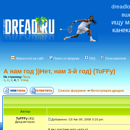
dreadl
вш
ищу м
канек
Вернуться на сайт
Поиск по форуму
FAQ
Пользователи
А нам год ))Нет, нам 3-й год) (ToFFy)
На страницу
Пред.
1
,
2
,
3
,
4
,
5
След.
Список форумов
->
Фотогалерея дредов
Автор
ToFFFy
(41)
Добавлено: Сб Авг 09, 2008 3:10 pm
Дред-ветеран
А мы растем чуть-чуть+)