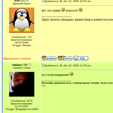
Klin
(41)
Добавлено: Вс Авг 10, 2008 10:45 am
Дред-ветеран
вот это грива
классно!
_________________
Open Source обладает мужеством и компетентнос
Сообщения: 722
Зарегистрирован:
29.03.2006
Откуда: Ижевск
Вернуться к началу
katawo
(38)
Добавлено: Вс Авг 10, 2008 12:06 pm
natawo's music
ох я в восхищении!
_________________
Постоянно движется нога, отбивая жизни течение. Если отсо
***
Сообщения: 2074
Зарегистрирован:
02.03.2007
Откуда: Владивосток-2000