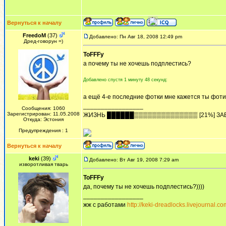
Вернуться к началу
FreedoM
(37)
Добавлено: Пн Авг 18, 2008 12:49 pm
Дред-говорун =)
ToFFFy
а почему ты не хочешь подплестись?
Добавлено спустя 1 минуту 48 секунд:
а ещё 4-е последние фотки мне кажется ты фоти
_________________
Сообщения: 1060
Зарегистрирован: 11.05.2008
ЖИЗHЬ ██████▒▒▒▒▒▒▒▒▒▒▒▒▒▒ [21%] ЗА
Откуда: Эстония
Предупреждения : 1
Вернуться к началу
keki
(39)
Добавлено: Вт Авг 19, 2008 7:29 am
изворотливая тварь
ToFFFy
да, почему ты не хочешь подплестись?))))
_________________
жж с работами
http://keki-dreadlocks.livejournal.co