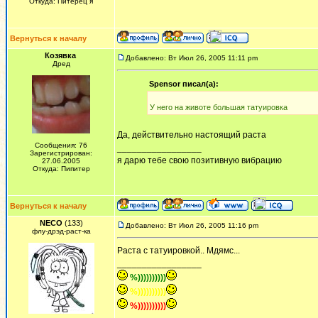
Откуда: Питерец я
Вернуться к началу
Козявка
Добавлено: Вт Июл 26, 2005 11:11 pm
Дред
Spensor писал(а):
У него на животе большая татуировка
Да, действительно настоящий раста
Сообщения: 76
_________________
Зарегистрирован:
я дарю тебе свою позитивную вибрацию
27.06.2005
Откуда: Пипитер
Вернуться к началу
NECO
(133)
Добавлено: Вт Июл 26, 2005 11:16 pm
флу-дрэд-раст-ка
Раста с татуировкой.. Мдямс...
_________________
%))))))))))
%))))))))))
%))))))))))