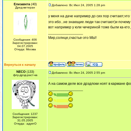
Елизавета
(40)
Добавлено: Вс Июл 24, 2005 1:28 pm
Дред-ветеран
у меня на даче например до сих пор считают,что
это ибо...не знающие люди так считают)и почем
вот например у юли чичериной тоже были ка-кто 
_________________
Мир,солнце,счастье-это МЫ!
Сообщения: 406
Зарегистрирован:
04.07.2005
Откуда: Москва
Вернуться к началу
NECO
(133)
Добавлено: Вс Июл 24, 2005 2:55 pm
флу-дрэд-раст-ка
А на самом деле все дрэдлоки ноят в кармане фот
_________________
%))))))))))
%))))))))))
%))))))))))
Сообщения: 1237
Зарегистрирован:
31.05.2005
Откуда: :адуктО