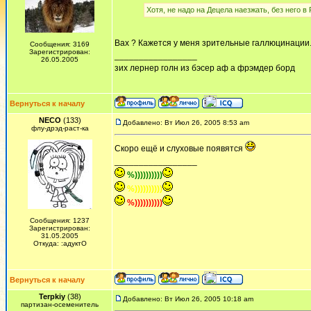
Хотя, не надо на Децела наезжать, без него в
Вах ? Кажется у меня зрительные галлюцинации.
Сообщения: 3169
Зарегистрирован:
_________________
26.05.2005
зих лернер голн из бэсер аф а фрэмдер борд
Вернуться к началу
NECO
(133)
Добавлено: Вт Июл 26, 2005 8:53 am
флу-дрэд-раст-ка
Скоро ещё и слуховые появятся
_________________
%))))))))))
%))))))))))
%))))))))))
Сообщения: 1237
Зарегистрирован:
31.05.2005
Откуда: :адуктО
Вернуться к началу
Terpkiy
(38)
Добавлено: Вт Июл 26, 2005 10:18 am
партизан-осеменитель