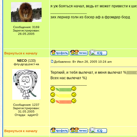
я уж бояться начал, ведь ет может привести к ш
_________________
зих лернер голн из бэсер аф а фрэмдер борд
Сообщения: 3169
Зарегистрирован:
26.05.2005
Вернуться к началу
NECO
(133)
Добавлено: Вт Июл 26, 2005 10:24 am
флу-дрэд-раст-ка
Терпкий, и тебя вылечат, и меня вылечат %)))))))))
Всех нас вылечат %)
_________________
%))))))))))
%))))))))))
%))))))))))
Сообщения: 1237
Зарегистрирован:
31.05.2005
Откуда: :адуктО
Вернуться к началу