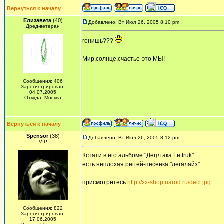
Вернуться к началу
Елизавета
(40)
Добавлено: Вт Июл 26, 2005 8:10 pm
Дред-ветеран
гонишь???
_________________
Мир,солнце,счастье-это МЫ!
Сообщения: 406
Зарегистрирован:
04.07.2005
Откуда: Москва
Вернуться к началу
Spensor
(38)
Добавлено: Вт Июл 26, 2005 8:12 pm
VIP
Кстати в его альбоме "Децл ака Le truk"
есть неплохая реггей-песенка "легалайз"
присмотритесь
http://xx-shop.narod.ru/decl.jpg
Сообщения: 822
Зарегистрирован:
17.06.2005