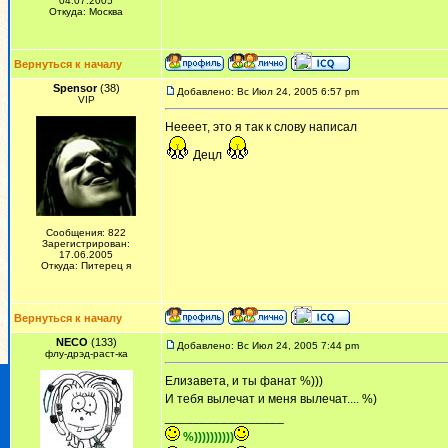
04.07.2005
Откуда: Москва
Вернуться к началу
Spensor
(38)
Добавлено: Вс Июл 24, 2005 6:57 pm
VIP
Неееет, это я так к слову написал
Децл
Сообщения: 822
Зарегистрирован:
17.06.2005
Откуда: Питерец я
Вернуться к началу
NECO
(133)
Добавлено: Вс Июл 24, 2005 7:44 pm
флу-дрэд-раст-ка
Елизавета, и ты фанат %)))
И тебя вылечат и меня вылечат.... %)
_________________
%))))))))))