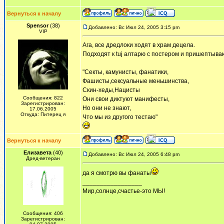
Вернуться к началу
Spensor
(38)
Добавлено: Вс Июл 24, 2005 3:15 pm
VIP
Ага, все дредлоки ходят в храм децела.
Подходят к tuj алтарю с постером и пришептыва
"Секты, камунисты, фанатики,
Фашисты,сексуальные меньшинства,
Скин-хеды,Нацисты
Сообщения: 822
Они свои диктуют манифесты,
Зарегистрирован:
Но они не знают,
17.06.2005
Откуда: Питерец я
Что мы из другого тестаю"
Вернуться к началу
Елизавета
(40)
Добавлено: Вс Июл 24, 2005 6:48 pm
Дред-ветеран
да я смотрю вы фанаты
_________________
Мир,солнце,счастье-это МЫ!
Сообщения: 406
Зарегистрирован: