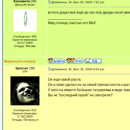
Елизавета
(40)
Добавлено: Вт Июл 26, 2005 7:52 pm
Дред-ветеран
кстати дэцел все ещё до сих пор дреды носит,мо
_________________
Мир,солнце,счастье-это МЫ!
Сообщения: 406
Зарегистрирован:
04.07.2005
Откуда: Москва
Вернуться к началу
Spensor
(38)
Добавлено: Вт Июл 26, 2005 8:04 pm
VIP
Он еще какой раста.
Он и локи сделал из-за своей причастности к рас
У него на животе большая татуировка в виде льва
Вы че "последний герой" не смотрели?
Сообщения: 822
Зарегистрирован:
17.06.2005
Откуда: Питерец я