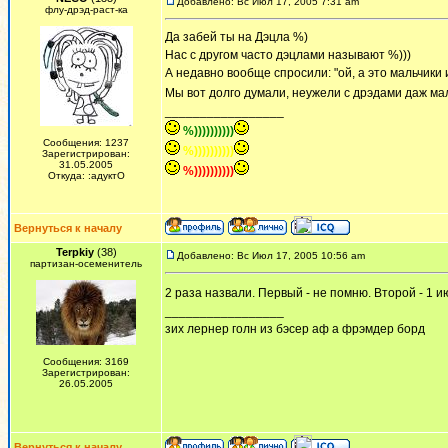
Добавлено: Вс Июл 17, 2005 7:31 am
флу-дрэд-раст-ка
Да забей ты на Дэцла %)
Нас с другом часто дэцлами называют %)))
А недавно вообще спросили: "ой, а это мальчики и
Мы вот долго думали, неужели с дрэдами даж ма
_________________
%))))))))))
Сообщения: 1237
%))))))))))
Зарегистрирован:
31.05.2005
%))))))))))
Откуда: :адуктО
Вернуться к началу
Terpkiy
(38)
Добавлено: Вс Июл 17, 2005 10:56 am
партизан-осеменитель
2 раза назвали. Первый - не помню. Второй - 1 ию
_________________
зих лернер голн из бэсер аф а фрэмдер борд
Сообщения: 3169
Зарегистрирован:
26.05.2005
Вернуться к началу