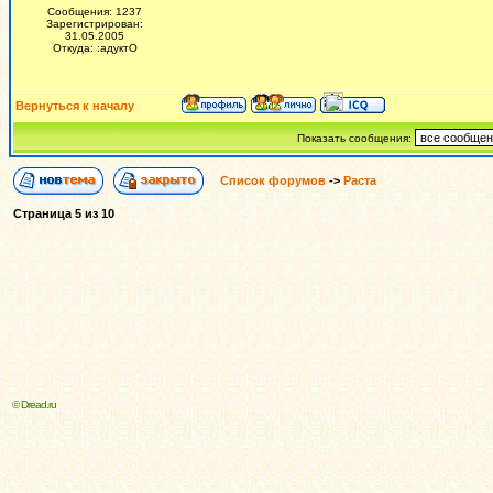
Сообщения: 1237
Зарегистрирован:
31.05.2005
Откуда: :адуктО
Вернуться к началу
Показать сообщения:
Список форумов
->
Раста
Страница
5
из
10
© Dread.ru