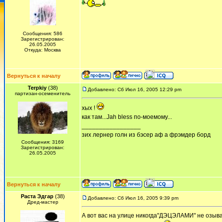
Сообщения: 586
Зарегистрирован:
26.05.2005
Откуда: Москва
Вернуться к началу
Terpkiy
(38)
Добавлено: Сб Июл 16, 2005 12:29 pm
партизан-осеменитель
хых !
как там...Jah bless по-моемому...
_________________
зих лернер голн из бэсер аф а фрэмдер борд
Сообщения: 3169
Зарегистрирован:
26.05.2005
Вернуться к началу
Раста Эдгар
(38)
Добавлено: Сб Июл 16, 2005 9:39 pm
Дред-мастер
А вот вас на улице никогда"ДЭЦЭЛАМИ" не озыв