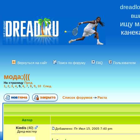
dreadl
вш
ищу м
канек
Вернуться на сайт
Поиск по форуму
FAQ
Пользователи
мода;(((
На страницу
Пред.
1
,
2
,
3
,
4
,
5
,
6
,
7
,
8
,
9
,
10
След.
Список форумов
->
Раста
Автор
Kiedis
(40)
Добавлено: Пт Июл 15, 2005 7:40 pm
Дред-мастер