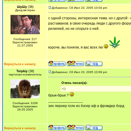
ШуШу
(38)
Добавлено: Сб Июл 23, 2005 10:04 pm
Дред-ветеран
с одной стороны, интересная тема. но с другой 
растаманов. в свою очередь люди с другого фору
религией, но не спорьте о ней.
Сообщения: 217
Зарегистрирован:
21.07.2005
короче, вы поняли, я вас всех лю
Вернуться к началу
Terpkiy
(38)
Добавлено: Сб Июл 23, 2005 10:09 pm
партизан-осеменитель
Очень писал(а):
=))
брык-брык ?
_________________
Сообщения: 3169
зих лернер голн из бэсер аф а фрэмдер борд
Зарегистрирован:
26.05.2005
Вернуться к началу