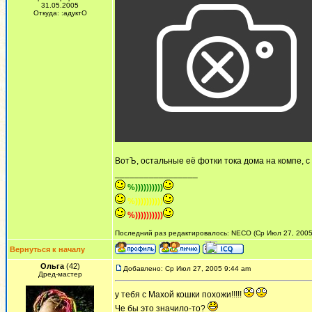
31.05.2005
Откуда: :адуктО
ВотЪ, остальные её фотки тока дома на компе, с
_________________
%))))))))))
%))))))))))
%))))))))))
Последний раз редактировалось: NECO (Ср Июл 27, 2005 
Вернуться к началу
Ольга
(42)
Добавлено: Ср Июл 27, 2005 9:44 am
Дред-мастер
у тебя с Махой кошки похожи!!!!!
Че бы это значило-то?