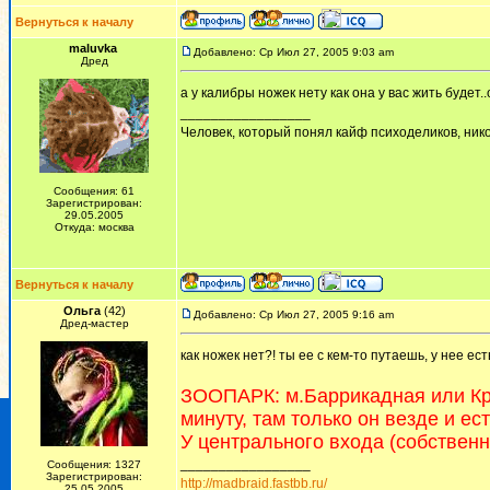
Вернуться к началу
maluvka
Добавлено: Ср Июл 27, 2005 9:03 am
Дред
а у калибры ножек нету как она у вас жить будет..
_________________
Человек, который понял кайф психоделиков, никог
Сообщения: 61
Зарегистрирован:
29.05.2005
Откуда: москва
Вернуться к началу
Ольга
(42)
Добавлено: Ср Июл 27, 2005 9:16 am
Дред-мастер
как ножек нет?! ты ее с кем-то путаешь, у нее е
ЗООПАРК: м.Баррикадная или Кра
минуту, там только он везде и есть
У центрального входа (собственн
_________________
Сообщения: 1327
Зарегистрирован:
http://madbraid.fastbb.ru/
25.05.2005