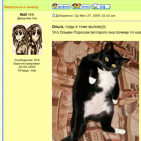
Вернуться к началу
MaD
(44)
Добавлено: Ср Июл 27, 2005 10:14 am
Дред-мастер
Ольга
, тогда я тоже выложу)))
Это Олькин Поросюк (которого она почему-то на
Сообщения: 615
Зарегистрирован:
26.05.2005
Откуда: msk