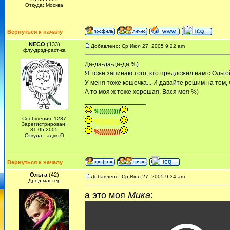
Откуда: Москва
Вернуться к началу
NECO
(133)
Добавлено: Ср Июл 27, 2005 9:22 am
флу-дрэд-раст-ка
Да-да-да-да-да %)
Я тоже запинаю того, кто предложил нам с Ольго
У меня тоже кошечка... И давайте решим на том,
А то моя ж тоже хорошая, Вася моя %)
_________________
%))))))))))
Сообщения: 1237
%))))))))))
Зарегистрирован:
31.05.2005
%))))))))))
Откуда: :адуктО
Вернуться к началу
Ольга
(42)
Добавлено: Ср Июл 27, 2005 9:34 am
Дред-мастер
а это моя
Мика
: