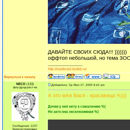
ДАВАЙТЕ СВОИХ СЮДА!!! )))))))
оффтоп небольшой, но тема ЗО
_________________
http://madbraid.fastbb.ru/
Вернуться к началу
NECO
(133)
Добавлено: Ср Июл 27, 2005 9:42 am
флу-дрэд-раст-ка
А это мАя Вася - красавица %)))
Дочки у неё нету к сожалению %(
Но зато она эксклюзивная %)
Сообщения: 1237
Зарегистрирован: