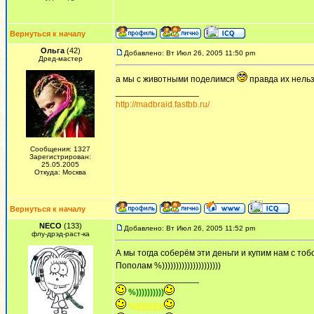
Вернуться к началу
Ольга
(42)
Добавлено: Вт Июл 26, 2005 11:50 pm
Дред-мастер
а мы с животными поделимся
правда их нельз
_________________
http://madbraid.fastbb.ru/
Сообщения: 1327
Зарегистрирован:
25.05.2005
Откуда: Москва
Вернуться к началу
NECO
(133)
Добавлено: Вт Июл 26, 2005 11:52 pm
флу-дрэд-раст-ка
А мы тогда соберём эти деньги и купим нам с тоб
Пополам %)))))))))))))))))))))
_________________
%))))))))))
%))))))))))