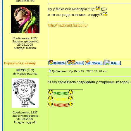
Дред-мастер
ну у Махи она молодая еще
)))))
а то что родственники - а вдруг?
_________________
http://madbraid.fastbb.ru/
Сообщения: 1327
Зарегистрирован:
25.05.2005
Откуда: Москва
Вернуться к началу
NECO
(133)
Добавлено: Ср Июл 27, 2005 10:10 am
флу-дрэд-раст-ка
Я эту свою Васю подобрала у старушки, которой н
_________________
%))))))))))
%))))))))))
%))))))))))
Сообщения: 1237
Зарегистрирован:
31.05.2005
Откуда: :адуктО