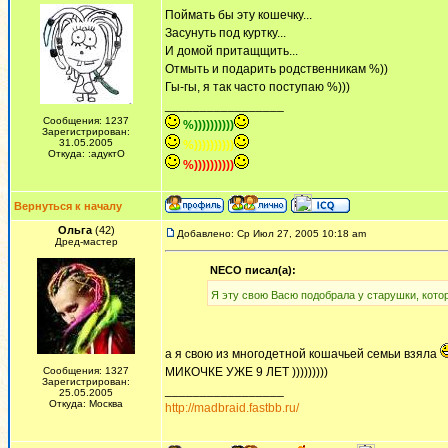
Поймать бы эту кошечку...
Засунуть под куртку...
И домой притащщить...
Отмыть и подарить родственникам %))
Гы-гы, я так часто поступаю %)))
_________________
Сообщения: 1237
%))))))))))
Зарегистрирован:
31.05.2005
%))))))))))
Откуда: :адуктО
%))))))))))
Вернуться к началу
Ольга
(42)
Добавлено: Ср Июл 27, 2005 10:18 am
Дред-мастер
NECO писал(а):
Я эту свою Васю подобрала у старушки, котор
а я свою из многодетной кошачьей семьи взяла
Сообщения: 1327
МИКОЧКЕ УЖЕ 9 ЛЕТ )))))))))
Зарегистрирован:
_________________
25.05.2005
Откуда: Москва
http://madbraid.fastbb.ru/