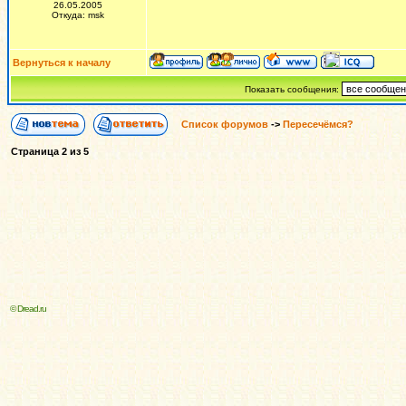
26.05.2005
Откуда: msk
Вернуться к началу
Показать сообщения:
Список форумов
->
Пересечёмся?
Страница
2
из
5
© Dread.ru