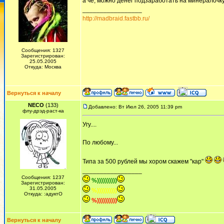
а че, можно денег подзаработать на минералочк
_________________
http://madbraid.fastbb.ru/
Сообщения: 1327
Зарегистрирован:
25.05.2005
Откуда: Москва
Вернуться к началу
NECO
(133)
Добавлено: Вт Июл 26, 2005 11:39 pm
флу-дрэд-раст-ка
Угу....
По любому...
Типа за 500 рублей мы хором скажем "кар"
_________________
Сообщения: 1237
%))))))))))
Зарегистрирован:
31.05.2005
%))))))))))
Откуда: :адуктО
%))))))))))
Вернуться к началу