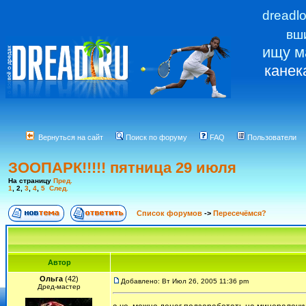
dreadl
вш
ищу м
канек
Вернуться на сайт
Поиск по форуму
FAQ
Пользователи
ЗООПАРК!!!!! пятница 29 июля
На страницу
Пред.
1
,
2
,
3
,
4
,
5
След.
Список форумов
->
Пересечёмся?
Автор
Ольга
(42)
Добавлено: Вт Июл 26, 2005 11:36 pm
Дред-мастер