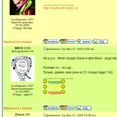
_________________
http://madbraid.fastbb.ru/
Сообщения: 1327
Зарегистрирован:
25.05.2005
Откуда: Москва
Вернуться к началу
NECO
(133)
Добавлено: Ср Июл 27, 2005 9:46 am
флу-дрэд-раст-ка
Ну-у-у-у... Можт кошка Ольги и моя Вася - родст
Похожи-то - это да...
Только, думаю, моя раза в 2,5 толще будет %))
_________________
%))))))))))
Сообщения: 1237
%))))))))))
Зарегистрирован:
31.05.2005
%))))))))))
Откуда: :адуктО
Вернуться к началу
Ольга
(42)
Добавлено: Ср Июл 27, 2005 10:08 am