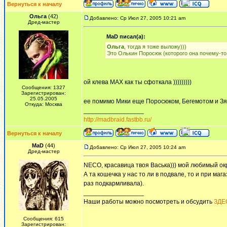
Вернуться к началу
Ольга
(42)
Добавлено: Ср Июл 27, 2005 10:21 am
Дред-мастер
MaD писал(а):
Ольга
, тогда я тоже выложу)))
Это Олькин Поросюк (которого она почему-то
ой клева МАХ как ты сфоткала )))))))))
Сообщения: 1327
Зарегистрирован:
25.05.2005
ее помимо Мики еще Поросюком, Бегемотом и Зя
Откуда: Москва
_________________
http://madbraid.fastbb.ru/
Вернуться к началу
MaD
(44)
Добавлено: Ср Июл 27, 2005 10:24 am
Дред-мастер
NECO, красавица твоя Васька))) мой любимый окр
А та кошечка у нас то ли в подвале, то и при мага
раз подкармливала).
_________________
Наши работы можно посмотреть и обсудить
ЗДЕ
Сообщения: 615
Зарегистрирован: