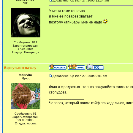
Добавлено: Ср Июл 27, 2005 12:24 am
VIP
У меня тоже кошечка
и мне ее позарез хватает
поэтому капибары мне не надо
Сообщения: 822
Зарегистрирован:
17.06.2005
Откуда: Питерец я
Вернуться к началу
maluvka
Добавлено: Ср Июл 27, 2005 9:01 am
Дред
блин я с радостью ..только пажулайста скажите вс
стопудова
_________________
Человек, который понял кайф психоделиков, никог
Сообщения: 61
Зарегистрирован:
29.05.2005
Откуда: москва