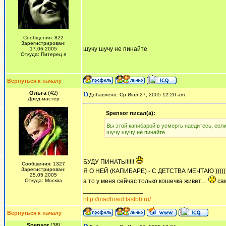
Сообщения: 822
Зарегистрирован:
шучу шучу не пинайте
17.06.2005
Откуда: Питерец я
Вернуться к началу
Ольга
(42)
Добавлено: Ср Июл 27, 2005 12:20 am
Дред-мастер
Spensor писал(а):
Вы этой капибарой в усмерть наедитесь, есл
шучу шучу не пинайте
БУДУ ПИНАТЬ!!!!!!
Сообщения: 1327
Зарегистрирован:
Я О НЕЙ (КАПИБАРЕ) - С ДЕТСТВА МЕЧТАЮ ))))))
25.05.2005
Откуда: Москва
а то у меня сейчас только кошечка живет....
сам
_________________
http://madbraid.fastbb.ru/
Вернуться к началу
Spensor
(38)