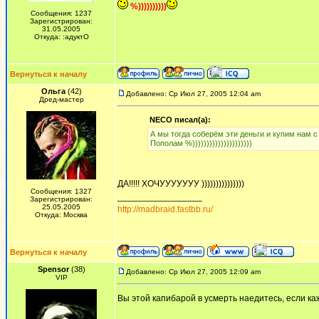
%))))))))))
Сообщения: 1237
Зарегистрирован:
31.05.2005
Откуда: :адуктО
Вернуться к началу
Ольга
(42)
Добавлено: Ср Июл 27, 2005 12:04 am
Дред-мастер
NECO писал(а):
А мы тогда соберём эти деньги и купим нам с
Пополам %)))))))))))))))))))))
ДА!!!!! ХОЧУУУУУУУ )))))))))))))))
Сообщения: 1327
_________________
Зарегистрирован:
25.05.2005
http://madbraid.fastbb.ru/
Откуда: Москва
Вернуться к началу
Spensor
(38)
Добавлено: Ср Июл 27, 2005 12:09 am
VIP
Вы этой капибарой в усмерть наедитесь, если к