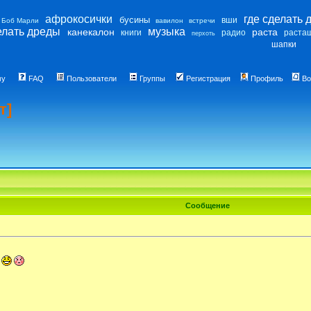
афрокосички
где сделать 
бусины
вши
Боб Марли
вавилон
встречи
елать дреды
музыка
канекалон
раста
книги
радио
раста
перхоть
шапки
му
FAQ
Пользователи
Группы
Регистрация
Профиль
Во
т]
Сообщение
е