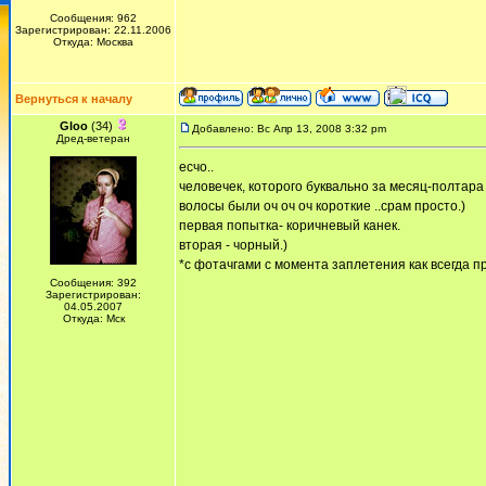
Сообщения: 962
Зарегистрирован: 22.11.2006
Откуда: Москва
Вернуться к началу
Gloo
(34)
Добавлено: Вс Апр 13, 2008 3:32 pm
Дред-ветеран
есчо..
человечек, которого буквально за месяц-полтар
волосы были оч оч оч короткие ..срам просто.)
первая попытка- коричневый канек.
вторая - чорный.)
*с фотачгами с момента заплетения как всегда п
Сообщения: 392
Зарегистрирован:
04.05.2007
Откуда: Мск