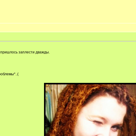
а пришлось заплести дважды.
роблемы*..(