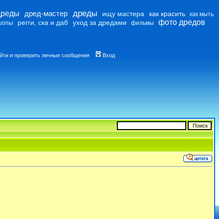
дреды
дреды
дред-мастер
ищу мастера
как красить
как мыть
фото дредов
регги, ска и даб
уход за дредами
шопы
фильмы
йти и проверить личные сообщения
Вход