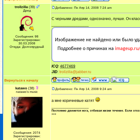
trollzilla
(39)
Добавлено: Пн Апр 14, 2008 7:24 am
Дред
С черными дредами, однозначно, лучше. Оч клас
_________________
Сообщения: 98
Зарегистрирован:
30.03.2008
Откуда: Долгопрудный
ICQ
:
4677469
JID
:
trollzilla@jabber.ru
Вернуться к началу
katawo
(38)
Добавлено: Пн Апр 14, 2008 9:24 am
natawo's music
а мне коричневые катят
_________________
Постоянно движется нога, отбивая жизни течение. Если отсо
***
Сообщения: 2074
Зарегистрирован:
02.03.2007