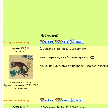
_________________
*Чебурашки?!*
Вернуться к началу
иркин
(39)
Добавлено: Вс Апр 13, 2008 3:46 pm
без дред
мне с черным даже больше нравится)))
_________________
любви не существует в природе - это раз, счастья
Сообщения: 1713
Зарегистрирован: 23.11.2005
Откуда: мо
Вернуться к началу
Gloo
(34)
Добавлено: Вс Апр 13, 2008 3:48 pm