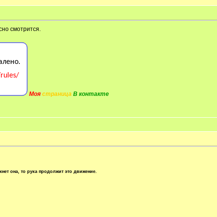
сно смотрится.
Моя
страница
В контакте
хнет она, то рука продолжит это движение.