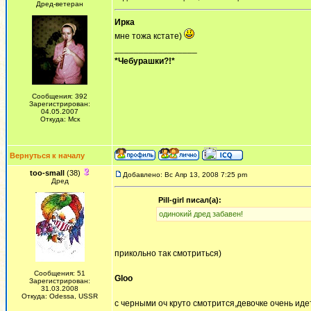
Дред-ветеран
Ирка
мне тожа кстате)
_________________
*Чебурашки?!*
Сообщения: 392
Зарегистрирован:
04.05.2007
Откуда: Мск
Вернуться к началу
too-small
(38)
Добавлено: Вс Апр 13, 2008 7:25 pm
Дред
Pill-girl писал(а):
одинокий дред забавен!
прикольно так смотриться)
Сообщения: 51
Gloo
Зарегистрирован:
31.03.2008
Откуда: Odessa, USSR
с черными оч круто смотрится,девочке очень иде