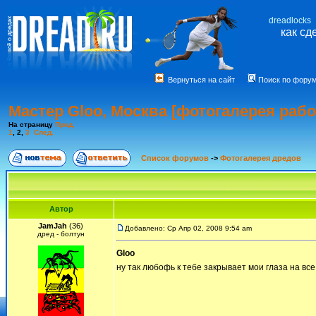
dreadlocks
как сд
Вернуться на сайт
Поиск по фору
Мастер Gloo, Москва [фотогалерея рабо
На страницу
Пред.
1
,
2
,
3
След.
Список форумов
->
Фотогалерея дредов
Автор
JamJah
(36)
Добавлено: Ср Апр 02, 2008 9:54 am
дред - болтун
Gloo
ну так любофь к тебе закрывает мои глаза на вс