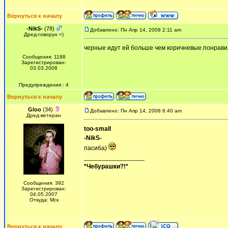
Вернуться к началу
-NikS-
(78)
Добавлено: Пн Апр 14, 2008 2:11 am
Дред-говорун =)
черные идут ей больше чем коричневые.понравил
Сообщения: 1188
Зарегистрирован:
03.03.2008
Предупреждения : 4
Вернуться к началу
Gloo
(34)
Добавлено: Пн Апр 14, 2008 6:40 am
Дред-ветеран
too-small
-NikS-
пасиба)
_________________
*Чебурашки?!*
Сообщения: 392
Зарегистрирован:
04.05.2007
Откуда: Мск
Вернуться к началу