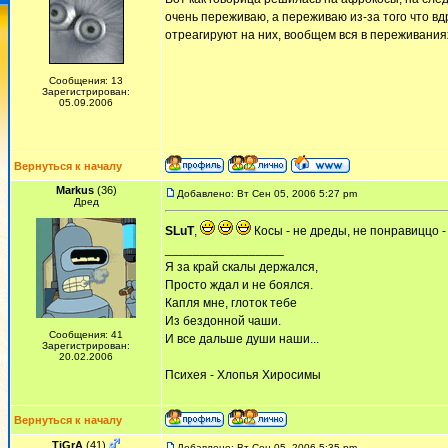
очень переживаю, а переживаю из-за того что вд
отреагируют на них, вообщем вся в переживания
Сообщения: 13
Зарегистрирован:
05.09.2006
Вернуться к началу
Markus
(36)
Добавлено: Вт Сен 05, 2006 5:27 pm
Дред
SLuT
,
Косы - не дреды, не понравиццо 
_________________
Я за край скалы держался,
Просто ждал и не боялся.
Капля мне, глоток тебе
Из бездонной чаши.
Сообщения: 41
И все дальше души наши...
Зарегистрирован:
20.02.2006
Псиxея - Хлопья Хиросимы
Вернуться к началу
TiGrA
(41)
Добавлено: Вт Сен 05, 2006 5:35 pm