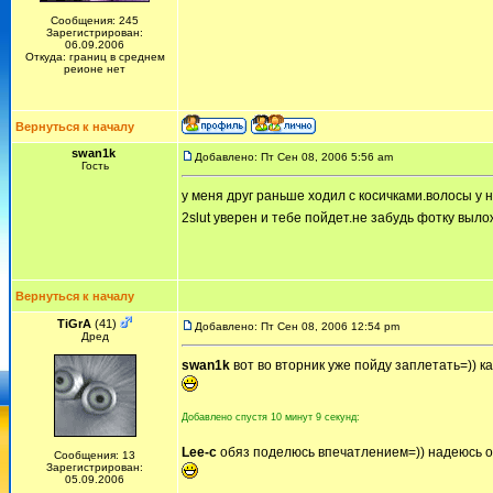
Сообщения: 245
Зарегистрирован:
06.09.2006
Откуда: границ в среднем
реионе нет
Вернуться к началу
swan1k
Добавлено: Пт Сен 08, 2006 5:56 am
Гость
у меня друг раньше ходил с косичками.волосы у 
2slut уверен и тебе пойдет.не забудь фотку выл
Вернуться к началу
TiGrA
(41)
Добавлено: Пт Сен 08, 2006 12:54 pm
Дред
swan1k
вот во вторник уже пойду заплетать=)) к
Добавлено спустя 10 минут 9 секунд:
Lee-c
обяз поделюсь впечатлением=)) надеюсь о
Сообщения: 13
Зарегистрирован:
05.09.2006