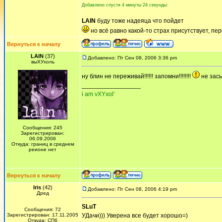
Добавлено спустя 4 минуты 24 секунды:
LAIN
буду тоже надеяца что пойдет
но всё равно какой-то страх присутствует, п
Вернуться к началу
LAIN
(37)
Добавлено: Пт Сен 08, 2006 3:36 pm
выХУхоль
ну блин не переживай!!!!!! запомни!!!!!!!!
не засы
_________________
i am vXYxol'
Сообщения: 245
Зарегистрирован:
06.09.2006
Откуда: границ в среднем
реионе нет
Вернуться к началу
Iris
(42)
Добавлено: Пт Сен 08, 2006 4:19 pm
Дред
SLuT
Сообщения: 72
Зарегистрирован: 17.11.2005
УДачи))) Уверена все будет хорошо=)
Откуда: СПб