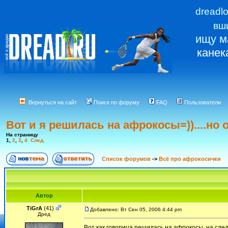
dreadl
вш
ищу м
канек
Вернуться на сайт
Поиск по форуму
FAQ
Пользователи
Вот и я решилась на афрокосы=))....но 
На страницу
1
,
2
,
3
,
4
След.
Список форумов
->
Всё про афрокосички
Автор
TiGrA
(41)
Добавлено: Вт Сен 05, 2006 4:44 pm
Дред
Вот как говорица решилась на афрокосы, на сле