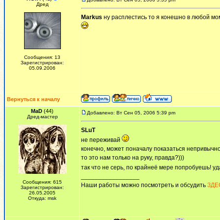
Дред
Markus
ну расплестись то я конешно в любой мом
Сообщения: 13
Зарегистрирован:
05.09.2006
Вернуться к началу
MaD
(44)
Добавлено: Вт Сен 05, 2006 5:39 pm
Дред-мастер
SLuT
не переживай
конечно, может поначалу показаться непривычно,
то это нам только на руку, правда?)))
так что не серь, по крайнеё мере попробуешь! уд
_________________
Сообщения: 615
Наши работы можно посмотреть и обсудить
ЗДЕ
Зарегистрирован:
26.05.2005
Откуда: msk