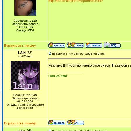
http://kosichkoplet.livejournal.com/
Сообщения: 110
Зарегистрирован:
10.01.2006
Откуда: СПб
Вернуться к началу
LAIN
(37)
Добавлено: Чт Сен 07, 2006 8:59 pm
выХУхоль
Реально!!!!!! Косички клево смотрятся! Надеюсь тебе
_________________
i am vXYxol'
Сообщения: 245
Зарегистрирован:
06.09.2006
Откуда: границ в среднем
реионе нет
Вернуться к началу
Lee-c
(41)