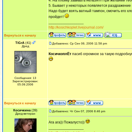
4. На плойку завивать нельзя!!!! При желании те
5. Бывает у некоторых появляется раздражение п
Надо будет взять ватный тампон, смочить его х
пройдет!
_________________
http://kosichkoplet.livejournal.com/
Вернуться к началу
TiGrA
(41)
Добавлено: Ср Сен 06, 2006 11:58 pm
Дред
КосичкоплЁт
пасиб огромное за такую подробну
Сообщения: 13
Зарегистрирован:
05.09.2006
Вернуться к началу
Косичкина
(39)
Добавлено: Чт Сен 07, 2006 8:46 pm
Дред-ветеран
Ага ага)) Пожалусто))
_________________