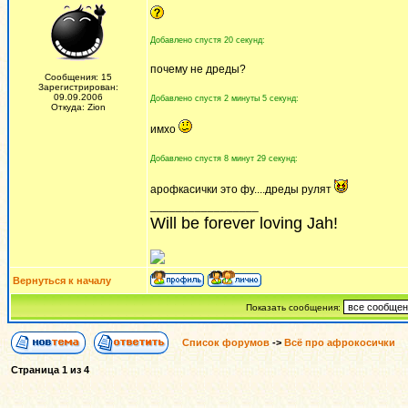
Добавлено спустя 20 секунд:
почему не дреды?
Сообщения: 15
Зарегистрирован:
09.09.2006
Добавлено спустя 2 минуты 5 секунд:
Откуда: Zion
имхо
Добавлено спустя 8 минут 29 секунд:
арофкасички это фу....дреды рулят
_________________
Will be forever loving Jah!
Вернуться к началу
Показать сообщения:
Список форумов
->
Всё про афрокосички
Страница
1
из
4