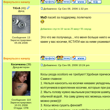
Вернуться к началу
TiGrA
(41)
Добавлено: Ср Сен 06, 2006 1:32 pm
Дред
MaD
пасиб за поддержку, полегчало
Добавлено спустя 19 часов 25 минут 55 секунд:
Это что же получаеца....что меня больше никто 
Сообщения: 13
Зарегистрирован:
какие у вас косички, КСТАТИ как за ними ухаживат
05.09.2006
Вернуться к началу
Косичкина
(39)
Добавлено: Ср Сен 06, 2006 10:24 pm
Дред-ветеран
Косы ухода особого не требуют! Удобная причес
Самое главное:
1. Нельзя наносить на косички никакие укладочн
колтунчиков в креплении косички, которые при р
2. Мыть голову нужно мыльным раствором шампун
обычной водой.. На саму длину кос можешь нанос
Сообщения: 110
можно реже)))!
Зарегистрирован:
3. Косы мона сушить феном!!!
10.01.2006
Откуда: СПб