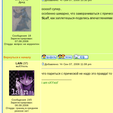
Добавлено: Чт Сен 07, 2006 10:30 pm
Дред
ооххх!! супер..
особенно шикарно, что заморачиваться с причесо
SLuT
, как заплетешься-поделись впечатлениями 
Сообщения: 18
Зарегистрирован:
07.09.2006
Откуда: вопрос не корректен
Вернуться к началу
LAIN
(37)
Добавлено: Чт Сен 07, 2006 11:08 pm
выХУхоль
что париться с прической не надо это правда! то что
_________________
i am vXYxol'
Сообщения: 245
Зарегистрирован:
06.09.2006
Откуда: границ в среднем
реионе нет