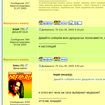
из конопли делают канаты, тросы, мешки, веревки, много веревок.
Сообщения: 217
таких длинных-длинных чудесных веревок... таких смешных и та
Зарегистрирован:
веревочных веревок, веревкинских таких веревкинских веревок
21.07.2005
веревковатого вида...
Вернуться к началу
kojak
(76)
Добавлено: Пт Сен 30, 2005 3:16 pm
Дред-ветеран
Давайте соберём всех дредлатых лохов вместе, 
Сообщения: 564
_________________
Зарегистрирован:
03.06.2005
я настоящий
Вернуться к началу
Iowa
(49)
Добавлено: Пт Сен 30, 2005 3:52 pm
Дред-админ
kojak писал(а):
Давайте соберём всех дредлатых лохов в
и этого вот чела аж трое выбирают модером?
_________________
этта ми, кощщки!
Сообщения: 4787
Зарегистрирован: