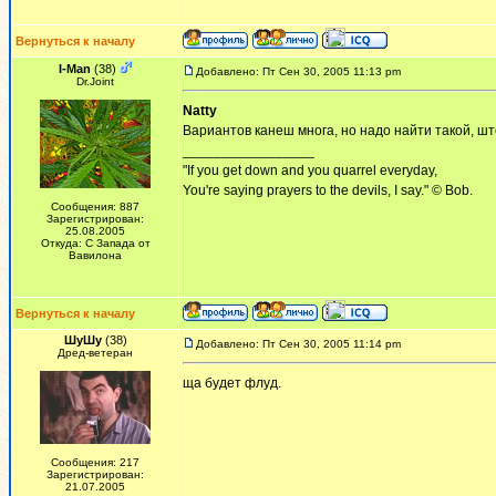
Вернуться к началу
I-Man
(38)
Добавлено: Пт Сен 30, 2005 11:13 pm
Dr.Joint
Natty
Вариантов канеш многа, но надо найти такой, што
_________________
"If you get down and you quarrel everyday,
You're saying prayers to the devils, I say." © Bob.
Сообщения: 887
Зарегистрирован:
25.08.2005
Откуда: С Запада от
Вавилона
Вернуться к началу
ШуШу
(38)
Добавлено: Пт Сен 30, 2005 11:14 pm
Дред-ветеран
ща будет флуд.
Сообщения: 217
Зарегистрирован:
21.07.2005