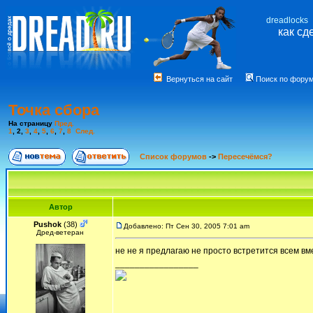
dreadlocks
как сд
Вернуться на сайт
Поиск по фору
Точка сбора
На страницу
Пред.
1
,
2
,
3
,
4
,
5
,
6
,
7
,
8
След.
Список форумов
->
Пересечёмся?
Автор
Pushok
(38)
Добавлено: Пт Сен 30, 2005 7:01 am
Дред-ветеран
не не я предлагаю не просто встретится всем вме
_________________