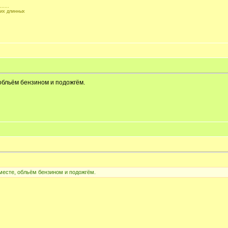
.....
ких длинных
обльём бензином и подожгём.
месте, обльём бензином и подожгём.