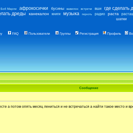
афрокосички
где сделать 
бусины
вши
Боб Марли
вавилон
встречи
елать дреды
музыка
канекалон
раста
книги
радио
раста
перхоть
шапки
му
FAQ
Пользователи
Группы
Регистрация
Профиль
Во
Сообщение
сте а потом опять месяц лениться и не встречаться а найти такое место и врем