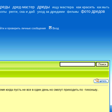
дреды
дреды
дред-мастер
ищу мастера
как красить
как мыть
фото дредов
регги, ска и даб
уход за дредами
шопы
фильмы
йти и проверить личные сообщения
Вход
я когда пусть не все в один день но смогут приходить по -тихоньку..