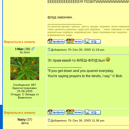
ЕЕЕЕЕЕЕЕЕЕЕЕЕЕ!!!! ПОЗИТИИИИИИИИИИИИИИВ!!
флуд закончен.
_________________
из конопли делают канаты, тросы, мешки, веревки, много веревок.
таких длинных-длинных чудесных веревок... таких смешных и та
веревочных веревок, веревкинских таких веревкинских веревок
веревковатого вида...
Вернуться к началу
I-Man
(38)
Добавлено: Пт Сен 30, 2005 11:18 pm
Dr.Joint
Эт прам какой-то ФЛЕШ-ФЛУД был
_________________
"If you get down and you quarrel everyday,
You're saying prayers to the devils, I say." © Bob.
Сообщения: 887
Зарегистрирован:
25.08.2005
Откуда: С Запада от
Вавилона
Вернуться к началу
Natty
(37)
Добавлено: Пт Сен 30, 2005 11:38 pm
Дред