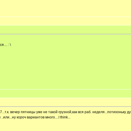
... : \
...т.к. вечер пятницы уже не такой грузной,как вся раб. неделя...потихоньку ду
ли...ну короч вариантов много....I think...