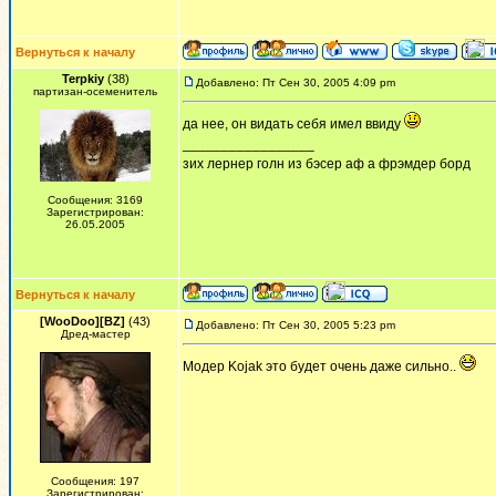
Вернуться к началу
Terpkiy
(38)
Добавлено: Пт Сен 30, 2005 4:09 pm
партизан-осеменитель
да нее, он видать себя имел ввиду
_________________
зих лернер голн из бэсер аф а фрэмдер борд
Сообщения: 3169
Зарегистрирован:
26.05.2005
Вернуться к началу
[WooDoo][BZ]
(43)
Добавлено: Пт Сен 30, 2005 5:23 pm
Дред-мастер
Модер Kojak это будет очень даже сильно..
Сообщения: 197
Зарегистрирован: