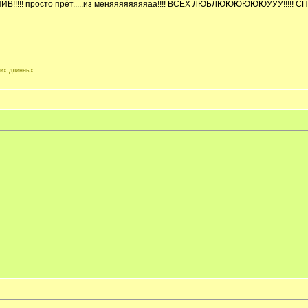
!!! просто прёт.....из меняяяяяяяяаа!!!! ВСЕХ ЛЮБЛЮЮЮЮЮЮУУУ!!!!! С
.....
ких длинных