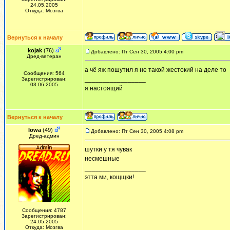
24.05.2005
Откуда: Мозгва
Вернуться к началу
kojak
(76)
Добавлено: Пт Сен 30, 2005 4:00 pm
Дред-ветеран
а чё яж пошутил я не такой жестокий на деле то
Сообщения: 564
_________________
Зарегистрирован:
03.06.2005
я настоящий
Вернуться к началу
Iowa
(49)
Добавлено: Пт Сен 30, 2005 4:08 pm
Дред-админ
шутки у тя чувак
несмешные
_________________
этта ми, кощщки!
Сообщения: 4787
Зарегистрирован:
24.05.2005
Откуда: Мозгва