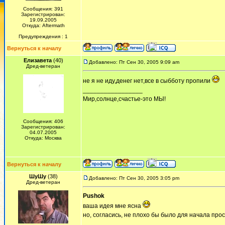
Сообщения: 391
Зарегистрирован:
19.09.2005
Откуда: Aftermath
Предупреждения : 1
Вернуться к началу
Елизавета
(40)
Добавлено: Пт Сен 30, 2005 9:09 am
Дред-ветеран
не я не иду,денег нет,все в сыбботу пропили
_________________
Мир,солнце,счастье-это МЫ!
Сообщения: 406
Зарегистрирован:
04.07.2005
Откуда: Москва
Вернуться к началу
ШуШу
(38)
Добавлено: Пт Сен 30, 2005 3:05 pm
Дред-ветеран
Pushok
ваша идея мне ясна
но, согласись, не плохо бы было для начала прос
_________________