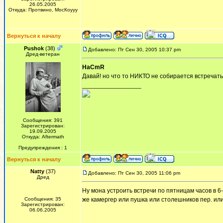
26.05.2005
Откуда: Протвино, МосКоууу
Вернуться к началу
Pushok
(38)
Добавлено: Пт Сен 30, 2005 10:37 pm
Дред-ветеран
HaCmR
Давай! но что то НИКТО не собирается встречаться.
_________________
Сообщения: 391
Зарегистрирован:
19.09.2005
Откуда: Aftermath
Предупреждения : 1
Вернуться к началу
Natty
(37)
Добавлено: Пт Сен 30, 2005 11:06 pm
Дред
Ну мона устроить встречи по пятницам часов в 6-7
Сообщения: 35
же камергер или пушка или столешников пер. или ..и
Зарегистрирован:
06.06.2005