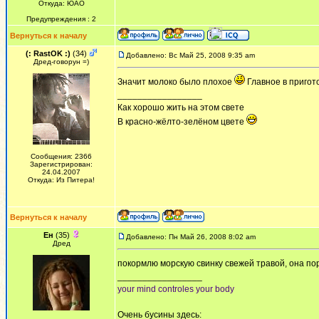
Откуда: ЮАО
Предупреждения : 2
Вернуться к началу
(: RastOK :)
(34)
Добавлено: Вс Май 25, 2008 9:35 am
Дред-говорун =)
Значит молоко было плохое
Главное в пригот
_________________
Как хорошо жить на этом свете
В красно-жёлто-зелёном цвете
Сообщения: 2366
Зарегистрирован:
24.04.2007
Откуда: Из Питера!
Вернуться к началу
Ен
(35)
Добавлено: Пн Май 26, 2008 8:02 am
Дред
покормлю морскую свинку свежей травой, она пор
_________________
your mind controles your body
Очень бусины здесь: