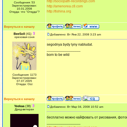
http://sociopath-recordings.com
Сообщения: 53
Зарегистрирован:
http://amenorea.c8.com
10.01.2008
http://tishina.org
Откуда: что "Откуда"?
Вернуться к началу
BeeSoll
(41)
Добавлено: Вт Янв 22, 2008 3:23 am
ореховая соня
segodnya bydy lyny nabludat.
_________________
born to be wild
Сообщения: 1173
Зарегистрирован:
07.07.2005
Откуда: Ozz
Вернуться к началу
Yeekaa
(38)
Добавлено: Вт Мар 04, 2008 10:52 am
Дред-ветеран
бесплатно можно кайфовать от рисования, фото
_________________