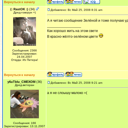
Вернуться к началу
(: RastOK :)
(34)
Добавлено: Вс Май 25, 2008 8:31 am
Дред-говорун =)
А я читаю сообщение Зелёной и тоже получаю у
_________________
Как хорошо жить на этом свете
В красно-жёлто-зелёном цвете
Сообщения: 2366
Зарегистрирован:
24.04.2007
Откуда: Из Питера!
Вернуться к началу
y6uTbIu_CMEXOM
(36)
Добавлено: Вс Май 25, 2008 9:21 am
Дред-ветеран
а я не слоышу малоко =(
Сообщения: 166
Зарегистрирован: 13.11.2007