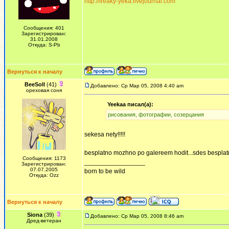
http://freaky-yeka.livejournal.com
Сообщения: 401
Зарегистрирован:
31.01.2008
Откуда: S-Pb
Вернуться к началу
BeeSoll
(41)
Добавлено: Ср Мар 05, 2008 4:40 am
ореховая соня
Yeekaa писал(а):
рисования, фотографии, созерцания
sekesa nety!!!!!
besplatno mozhno po galereem hodit...sdes besplatno.
Сообщения: 1173
_________________
Зарегистрирован:
07.07.2005
born to be wild
Откуда: Ozz
Вернуться к началу
Siona
(39)
Добавлено: Ср Мар 05, 2008 8:46 am
Дред-ветеран