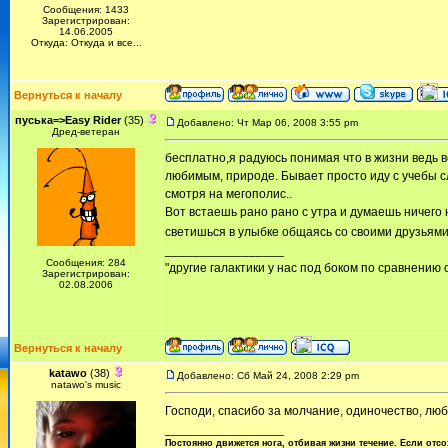
Сообщения: 1433
Зарегистрирован:
14.06.2005
Откуда: Откуда и все...
Вернуться к началу
пуськa=>Easy Rider
(35)
Добавлено: Чт Мар 06, 2008 3:55 pm
Дред-ветеран
бесплатно,я радуюсь понимая что в жизни ведь в
любимым, природе. Бывает просто иду с учебы с
смотря на мегополис..
Вот встаешь рано рано с утра и думаешь ничего н
светишься в улыбке общаясь со своими друзьями
_________________
Сообщения: 284
"другие галактики у нас под боком по сравнению с
Зарегистрирован:
02.08.2006
Вернуться к началу
katawo
(38)
Добавлено: Сб Май 24, 2008 2:29 pm
natawo's music
Господи, спасибо за молчание, одиночество, люб
_________________
Постоянно движется нога, отбивая жизни течение. Если отсо