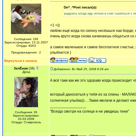
De^_^Poet писал(а):
радуюсь когда иду ночью и снег сыпиться с не
+1 =))
люблю ещё когда по склону несёшься нак борде, 
очень круто когда снова начинаешь общаться со
Сообщения: 166
Зарегистрирован: 13.11.2007
Откуда: ЮАО
а самое маленькое и самое бесплатное счастье, 
улыбнется )
Предупреждения : 2
Вернуться к началу
ЗелЁная
(34)
Добавлено: Вс Май 25, 2008 8:29 am
Дред
А всё таки как же это здораво когда праисходит 
который даноситься у тебя из за спины - МАЛА
солнечная улыбка)).....Такие мелачи и делают 
_________________
"Всегда смотри на солнце и не увидишь тени"
Сообщения: 26
Зарегистрирован:
20.03.2008
Откуда: Ставрополь