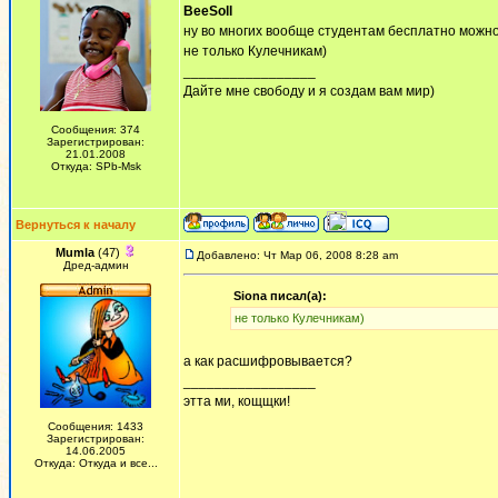
BeeSoll
ну во многих вообще студентам бесплатно можн
не только Кулечникам)
_________________
Дайте мне свободу и я создам вам мир)
Сообщения: 374
Зарегистрирован:
21.01.2008
Откуда: SPb-Msk
Вернуться к началу
Mumla
(47)
Добавлено: Чт Мар 06, 2008 8:28 am
Дред-админ
Siona писал(а):
не только Кулечникам)
а как расшифровывается?
_________________
этта ми, кощщки!
Сообщения: 1433
Зарегистрирован:
14.06.2005
Откуда: Откуда и все...