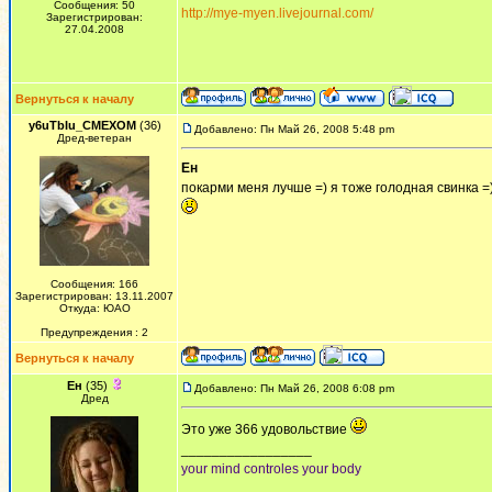
Сообщения: 50
http://mye-myen.livejournal.com/
Зарегистрирован:
27.04.2008
Вернуться к началу
y6uTbIu_CMEXOM
(36)
Добавлено: Пн Май 26, 2008 5:48 pm
Дред-ветеран
Ен
покарми меня лучше =) я тоже голодная свинка =)
Сообщения: 166
Зарегистрирован: 13.11.2007
Откуда: ЮАО
Предупреждения : 2
Вернуться к началу
Ен
(35)
Добавлено: Пн Май 26, 2008 6:08 pm
Дред
Это уже 366 удовольствие
_________________
your mind controles your body