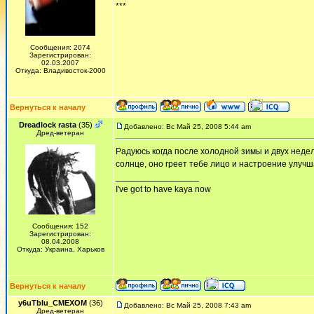
***
Сообщения: 2074
Зарегистрирован:
02.03.2007
Откуда: Владивосток-2000
Вернуться к началу
Dreadlock rasta
(35)
Добавлено: Вс Май 25, 2008 5:44 am
Дред-ветеран
Радуюсь когда после холодной зимы и двух неде
солнце, оно греет тебе лицо и настроение улучш
_________________
I've got to have kaya now
Сообщения: 152
Зарегистрирован:
08.04.2008
Откуда: Украина, Харьков
Вернуться к началу
y6uTbIu_CMEXOM
(36)
Добавлено: Вс Май 25, 2008 7:43 am
Дред-ветеран