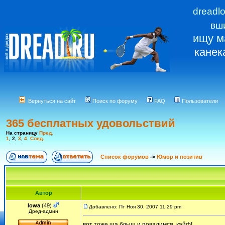
dreadl
вш
ищу м
канек
Вернуться на сайт
Поиск по форуму
FAQ
Пользователи
365 бесплатных удовольствий
На страницу
Пред.
1
,
2
,
3
,
4
След.
Список форумов
->
Юмор и позитив
Автор
Iowa
(49)
Добавлено: Пт Ноя 30, 2007 11:29 pm
Дред-админ
вот тоже ща бдыщ и повалимся. кайф!