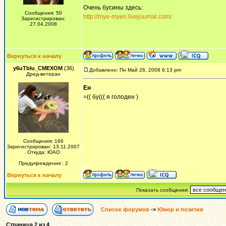
Очень бусины здесь:
Сообщения: 50
http://mye-myen.livejournal.com/
Зарегистрирован:
27.04.2008
Вернуться к началу
y6uTbIu_CMEXOM
(36)
Добавлено: Пн Май 26, 2008 6:13 pm
Дред-ветеран
Ен
=(( бу((( я голоден )
Сообщения: 166
Зарегистрирован: 13.11.2007
Откуда: ЮАО
Предупреждения : 2
Вернуться к началу
Показать сообщения:
Список форумов
->
Юмор и позитив
Страница
2
из
4