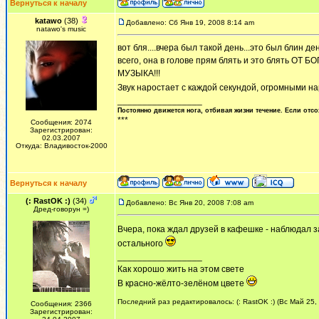
Вернуться к началу
katawo
(38)
Добавлено: Сб Янв 19, 2008 8:14 am
natawo's music
вот бля....вчера был такой день...это был блин 
всего, она в голове прям блять и это блять ОТ Б
МУЗЫКА!!!
Звук наростает с каждой секундой, огромными на
_________________
Постоянно движется нога, отбивая жизни течение. Если отсо
***
Сообщения: 2074
Зарегистрирован:
02.03.2007
Откуда: Владивосток-2000
Вернуться к началу
(: RastOK :)
(34)
Добавлено: Вс Янв 20, 2008 7:08 am
Дред-говорун =)
Вчера, пока ждал друзей в кафешке - наблюдал 
остального
_________________
Как хорошо жить на этом свете
В красно-жёлто-зелёном цвете
Последний раз редактировалось: (: RastOK :) (Вс Май 25,
Сообщения: 2366
Зарегистрирован: