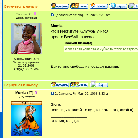
Вернуться к началу
Siona
(39)
Добавлено: Чт Мар 06, 2008 8:31 am
Дред-ветеран
Mumla
кто в Институте Культуры учится
просто
BeeSoll
написала
BeeSoll писал(а):
v rossii esli ychishsa v kyl`ke to tozhe bessplatn
Сообщения: 374
_________________
Зарегистрирован:
21.01.2008
Дайте мне свободу и я создам вам мир)
Откуда: SPb-Msk
Вернуться к началу
Mumla
(47)
Добавлено: Чт Мар 06, 2008 8:33 am
Дред-админ
Siona
поняла, что какой-то вуз, теперь знаю, какой =)
_________________
этта ми, кощщки!