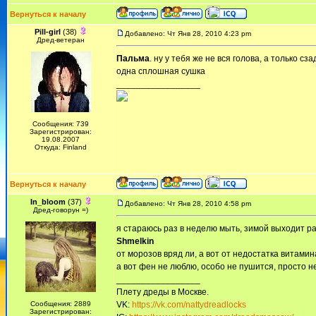
Вернуться к началу
Pill-girl
(38)
Добавлено: Чт Янв 28, 2010 4:23 pm
Дред-ветеран
Пальма
. ну у тебя же не вся голова, а только сз
одна сплошная сушка
_________________
Сообщения: 739
Зарегистрирован:
19.08.2007
Откуда: Finland
Вернуться к началу
In_bloom
(37)
Добавлено: Чт Янв 28, 2010 4:58 pm
Дред-говорун =)
я стараюсь раз в неделю мыть, зимой выходит ра
Shmelkin
от морозов вряд ли, а вот от недостатка витамин
а вот фен не люблю, особо не пушится, просто 
_________________
Плету дреды в Москве.
Сообщения: 2889
VK:
https://vk.com/nattydreadlocks
Зарегистрирован: