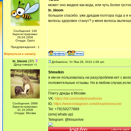
может оно жидкое как вода, или чуть более густо
In_bloom
большое спасибо. уже дредам полтора года а я 
волосы здоровее станут? у меня волосы вылезшие
Сообщения: 146
Зарегистрирован:
29.04.2008
Откуда: Орёл
Предупреждения : 1
Вернуться к началу
In_bloom
(37)
Добавлено: Чт Янв 28, 2010 1:06 am
Дред-говорун =)
Shmelkin
я им не пользовалась ни разу,проблем нет с вол
положительные отзывы. Но в любом случае,если 
_________________
Плету дреды в Москве.
VK:
https://vk.com/nattydreadlocks
Сообщения: 2889
IG:
https://www.instagram.com/dreadsmoscow/
Зарегистрирован:
Tel: +79150277869
31.10.2008
Откуда: Москва
(sms| whats up)
Telegram: @Inisurvive