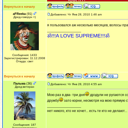
Вернуться к началу
aFReeka
(91)
Добавлено: Чт Янв 28, 2010 1:46 am
Дред-говорун =)
я пользовался аж несколько месяцев, волосы пр
_________________
ॐ!!!A LOVE SUPREME!!!ॐ
Сообщения: 1433
Зарегистрирован: 11.12.2008
Откуда: свет
Вернуться к началу
Пальма
(36)
Добавлено: Чт Янв 28, 2010 4:55 am
Дред-ветеран
Мою раз в два- три дня
дрэдули не ругаются со
дружбу
зато корни, несмотря на мою прямую с
_________________
нет никого, кто не хочет... есть те кто не делают...
Сообщения: 187
Зарегистрирован: