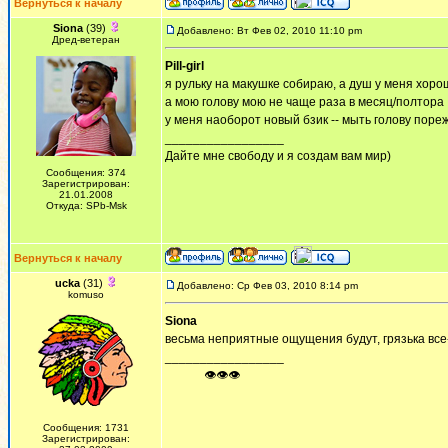
Вернуться к началу
Siona
(39)
Добавлено: Вт Фев 02, 2010 11:10 pm
Дред-ветеран
Pill-girl
я рульку на макушке собираю, а душ у меня хоро
а мою голову мою не чаще раза в месяц/полтора
у меня наоборот новый бзик -- мыть голову пореж
_________________
Дайте мне свободу и я создам вам мир)
Сообщения: 374
Зарегистрирован:
21.01.2008
Откуда: SPb-Msk
Вернуться к началу
ucka
(31)
Добавлено: Ср Фев 03, 2010 8:14 pm
komuso
Siona
весьма неприятные ощущения будут, грязька все
_________________
ᅠ ᅠ ᅠ👁👁👁
Сообщения: 1731
Зарегистрирован: