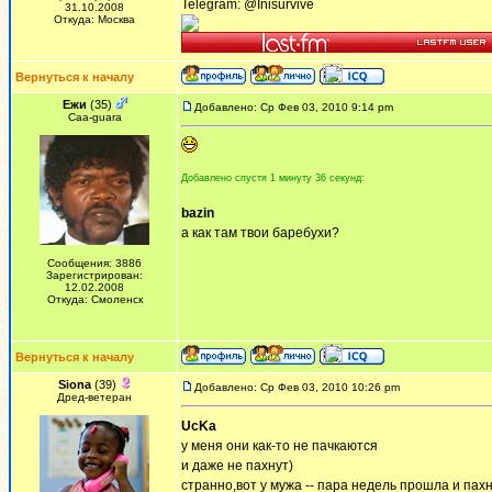
Telegram: @Inisurvive
31.10.2008
Откуда: Москва
Вернуться к началу
Ежи
(35)
Добавлено: Ср Фев 03, 2010 9:14 pm
Сaa-guara
Добавлено спустя 1 минуту 36 секунд:
bazin
а как там твои баребухи?
Сообщения: 3886
Зарегистрирован:
12.02.2008
Откуда: Смоленск
Вернуться к началу
Siona
(39)
Добавлено: Ср Фев 03, 2010 10:26 pm
Дред-ветеран
UcKa
у меня они как-то не пачкаются
и даже не пахнут)
странно,вот у мужа -- пара недель прошла и пах