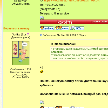
IG:
https://www.instagram.com/dreadsmoscow/
31.10.2008
Откуда: Москва
Tel: +79150277869
(sms| whats up)
Telegram: @Inisurvive
Вернуться к началу
Yuriko
(51)
Добавлено: Чт Янв 28, 2010 7:35 pm
Дред-говорун =)
In_bloom писал(а):
я стараюсь раз в неделю мыть, зимой выходит
Shmelkin
от морозов вряд ли, а вот от недостатка вита
а вот фен не люблю, особо не пушится, прос
+1
Сообщения: 1239
Зарегистрирован:
17.01.2009
_________________
Откуда: МОСК
Понять женскую логику легко, достаточно науч
кубиками.
Образование мне не поможет. Каждый раз, когд