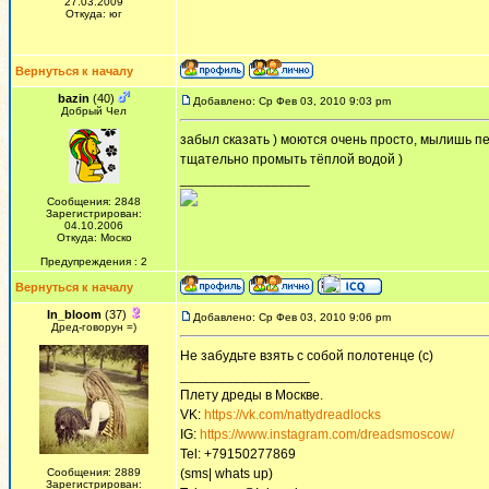
27.03.2009
Откуда: юг
Вернуться к началу
bazin
(40)
Добавлено: Ср Фев 03, 2010 9:03 pm
Добрый Чел
забыл сказать ) моются очень просто, мылишь п
тщательно промыть тёплой водой )
_________________
Сообщения: 2848
Зарегистрирован:
04.10.2006
Откуда: Моско
Предупреждения : 2
Вернуться к началу
In_bloom
(37)
Добавлено: Ср Фев 03, 2010 9:06 pm
Дред-говорун =)
Не забудьте взять с собой полотенце (с)
_________________
Плету дреды в Москве.
VK:
https://vk.com/nattydreadlocks
IG:
https://www.instagram.com/dreadsmoscow/
Tel: +79150277869
Сообщения: 2889
(sms| whats up)
Зарегистрирован: