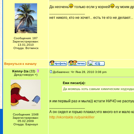
Да неочень
только если у корней
ну моим др
_________________
нет никого, кто не хочет... есть те кто не делают...
Сообщения: 187
Зарегистрирован:
13.01.2010
Откуда: Воткинск
Вернуться к началу
Kenny-1ta
(33)
Добавлено: Чт Янв 28, 2010 3:08 pm
Дред-говорун =)
Ежи писал(а):
Да можешь хоть самым химическим хедэндш
я им первый раз и мыла)) кстати НИЧО не распу
_________________
А он сидел и горько плакал,что много ел и мало ка
Сообщения: 1048
http://vkontakte.ru/painkilller
Зарегистрирован:
05.02.2009
Откуда: Барнаул