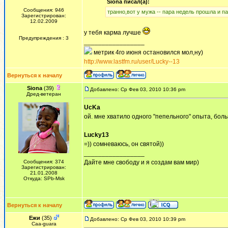
Siona писал(а):
Сообщения: 946
транно,вот у мужа -- пара недель прошла и п
Зарегистрирован:
12.02.2009
у тебя карма лучше
Предупреждения : 3
_________________
метрик 4го июня остановился мол,ну)
http://www.lastfm.ru/user/Lucky--13
Вернуться к началу
Siona
(39)
Добавлено: Ср Фев 03, 2010 10:36 pm
Дред-ветеран
UcKa
ой. мне хватило одного "пепельного" опыта, бол
Lucky13
=)) сомневаюсь, он святой))
_________________
Сообщения: 374
Дайте мне свободу и я создам вам мир)
Зарегистрирован:
21.01.2008
Откуда: SPb-Msk
Вернуться к началу
Ежи
(35)
Добавлено: Ср Фев 03, 2010 10:39 pm
Сaa-guara