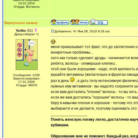
13.01.2010
Откуда: Воткинск
Вернуться к началу
Yuriko
(51)
Добавлено: Чт Янв 28, 2010 9:28 am
Дред-говорун =)
меня прикалывает тот факт, что до заплетения о
конкретные проблемы...
зато как только сделают дрэды - начинаются вс
ребята, волосы -
отмершие клетки
..
чтоб они были хорошими - надо, чтоб крепкость и
кушайте витамины (желательно в фруктах-овощах)
Сообщения: 1239
Зарегистрирован:
раз в день
, а дать телу интенсивную физичес
17.01.2009
Откуда: МОСК
нужных ему витаминов - вы надолго сохраните ш
если вам достались "плохие" волосы - то вы хоть
если же вам достались "хорошие" волосы - то ваша
беру в кавычки
плохие
и
хорошие
- потому что это
выбираете и не делаете, поэтому оценивать это в 
_________________
Понять женскую логику легко, достаточно науч
кубиками.
Образование мне не поможет. Каждый раз, когд