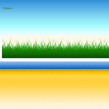
© Dread.ru