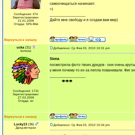
самоочищаться начинают.
=)
Сообщения: 374
_________________
Зарегистрирован:
Дайте мне свободу и я создам вам мир)
21.01.2008
Откуда: SPb-Msk
Вернуться к началу
ucka
(31)
Добавлено: Ср Фев 03, 2010 10:31 pm
komuso
Siona
посмотрела фото твоих дредов - они очень крут
у меня почему-то из-за пепла пованивали. Фиг з
_________________
ᅠ ᅠ ᅠ👁👁👁
Сообщения: 1731
Зарегистрирован:
27.03.2009
Откуда: юг
Вернуться к началу
Lucky13
(36)
Добавлено: Ср Фев 03, 2010 10:34 pm
Дред-ветеран