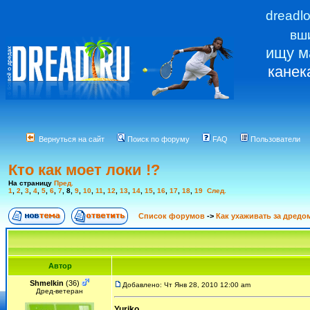
dreadl
вш
ищу м
канек
Вернуться на сайт
Поиск по форуму
FAQ
Пользователи
Кто как моет локи !?
На страницу
Пред.
1
,
2
,
3
,
4
,
5
,
6
,
7
,
8
,
9
,
10
,
11
,
12
,
13
,
14
,
15
,
16
,
17
,
18
,
19
След.
Список форумов
->
Как ухаживать за дредо
Автор
Shmelkin
(36)
Добавлено: Чт Янв 28, 2010 12:00 am
Дред-ветеран
Yuriko