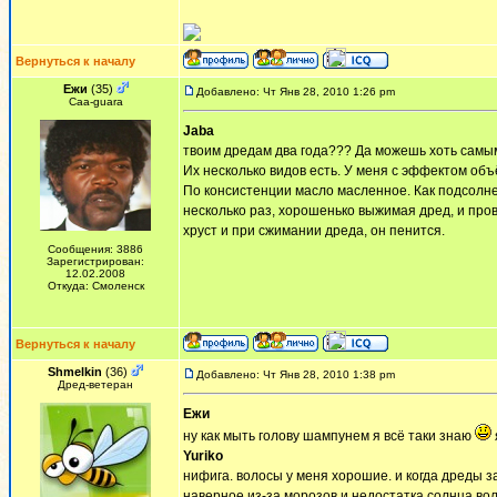
Вернуться к началу
Ежи
(35)
Добавлено: Чт Янв 28, 2010 1:26 pm
Сaa-guara
Jaba
твоим дредам два года??? Да можешь хоть самы
Их несколько видов есть. У меня с эффектом объ
По консистенции масло масленное. Как подсолнеч
несколько раз, хорошенько выжимая дред, и про
хруст и при сжимании дреда, он пенится.
Сообщения: 3886
Зарегистрирован:
12.02.2008
Откуда: Смоленск
Вернуться к началу
Shmelkin
(36)
Добавлено: Чт Янв 28, 2010 1:38 pm
Дред-ветеран
Ежи
ну как мыть голову шампунем я всё таки знаю
Yuriko
нифига. волосы у меня хорошие. и когда дреды 
наверное из-за морозов и недостатка солнца вол