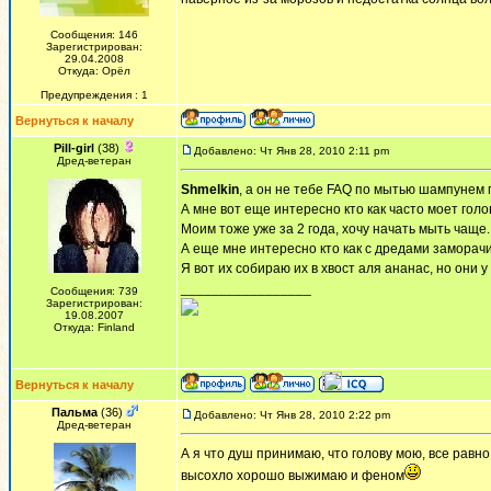
Сообщения: 146
Зарегистрирован:
29.04.2008
Откуда: Орёл
Предупреждения : 1
Вернуться к началу
Pill-girl
(38)
Добавлено: Чт Янв 28, 2010 2:11 pm
Дред-ветеран
Shmelkin
, а он не тебе FAQ по мытью шампунем 
А мне вот еще интересно кто как часто моет голо
Моим тоже уже за 2 года, хочу начать мыть чаще..
А еще мне интересно кто как с дредами заморачи
Я вот их собираю их в хвост аля ананас, но они у 
_________________
Сообщения: 739
Зарегистрирован:
19.08.2007
Откуда: Finland
Вернуться к началу
Пальма
(36)
Добавлено: Чт Янв 28, 2010 2:22 pm
Дред-ветеран
А я что душ принимаю, что голову мою, все равн
высохло хорошо выжимаю и феном