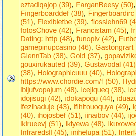
eztadiqajop (39)
,
FarganBeesy (50)
Fingerboarddef (38)
,
Fingerboardirc
(51)
,
Flexibletbe (39)
,
flossiehn69 (4
fotosChove (42)
,
Francistam (45)
,
f
Dаting: http (48)
,
funopiv (42)
,
Futbo
gamepinupcasino (46)
,
Gastongrart 
GlennTab (38)
,
Gold (37)
,
gopavizik
gouxirukauted (39)
,
Gustavodal (41)
(38)
,
Holographicuuu (40)
,
Holograph
https://www.chordie.com/f (50)
,
Hydr
ibijufvopajum (48)
,
icejiqueq (38)
,
ic
idojisugi (42)
,
idokapoqu (44)
,
iduaz
ifezihaduje (43)
,
ifihitouoquya (49)
,
(40)
,
ihojosbef (51)
,
iinaibov (44)
,
ij
ikirueevj (51)
,
ikiyewa (48)
,
ikuxowec
Infraredsll (45)
,
inihelupa (51)
,
Inter