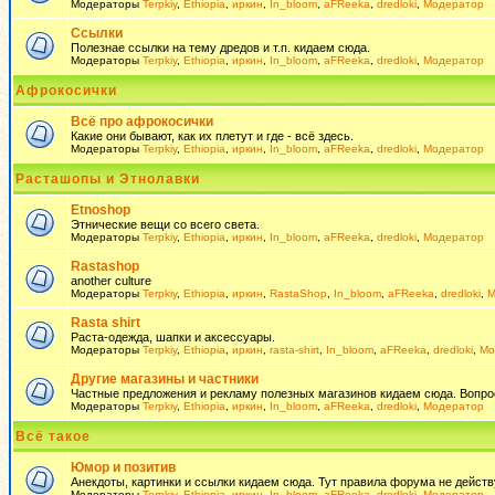
Модераторы
Terpkiy
,
Ethiopia
,
иркин
,
In_bloom
,
aFReeka
,
dredloki
,
Модератор
Ссылки
Полезнае ссылки на тему дредов и т.п. кидаем сюда.
Модераторы
Terpkiy
,
Ethiopia
,
иркин
,
In_bloom
,
aFReeka
,
dredloki
,
Модератор
Афрокосички
Всё про афрокосички
Какие они бывают, как их плетут и где - всё здесь.
Модераторы
Terpkiy
,
Ethiopia
,
иркин
,
In_bloom
,
aFReeka
,
dredloki
,
Модератор
Расташопы и Этнолавки
Etnoshop
Этнические вещи со всего света.
Модераторы
Terpkiy
,
Ethiopia
,
иркин
,
In_bloom
,
aFReeka
,
dredloki
,
Модератор
Rastashop
another culture
Модераторы
Terpkiy
,
Ethiopia
,
иркин
,
RastaShop
,
In_bloom
,
aFReeka
,
dredloki
,
М
Rasta shirt
Раста-одежда, шапки и аксессуары.
Модераторы
Terpkiy
,
Ethiopia
,
иркин
,
rasta-shirt
,
In_bloom
,
aFReeka
,
dredloki
,
Мо
Другие магазины и частники
Частные предложения и рекламу полезных магазинов кидаем сюда. Вопросы 
Модераторы
Terpkiy
,
Ethiopia
,
иркин
,
In_bloom
,
aFReeka
,
dredloki
,
Модератор
Всё такое
Юмор и позитив
Анекдоты, картинки и ссылки кидаем сюда. Тут правила форума не действ
Модераторы
Terpkiy
,
Ethiopia
,
иркин
,
In_bloom
,
aFReeka
,
dredloki
,
Модератор