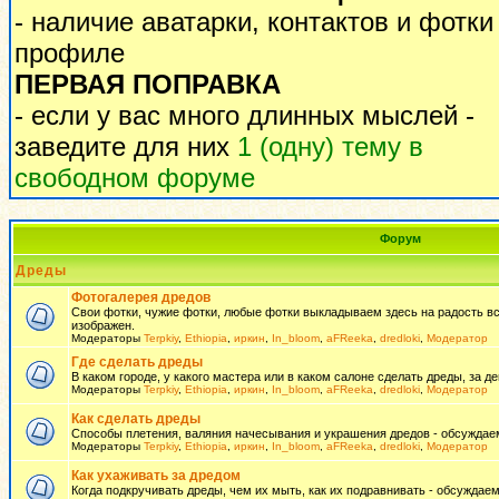
- наличие аватарки, контактов и фотки
профиле
ПЕРВАЯ ПОПРАВКА
- если у вас много длинных мыслей -
заведите для них
1 (одну) тему в
свободном форуме
Форум
Дреды
Фотогалерея дредов
Свои фотки, чужие фотки, любые фотки выкладываем здесь на радость всем
изображен.
Модераторы
Terpkiy
,
Ethiopia
,
иркин
,
In_bloom
,
aFReeka
,
dredloki
,
Модератор
Где сделать дреды
В каком городе, у какого мастера или в каком салоне сделать дреды, за де
Модераторы
Terpkiy
,
Ethiopia
,
иркин
,
In_bloom
,
aFReeka
,
dredloki
,
Модератор
Как сделать дреды
Способы плетения, валяния начесывания и украшения дредов - обсуждаем
Модераторы
Terpkiy
,
Ethiopia
,
иркин
,
In_bloom
,
aFReeka
,
dredloki
,
Модератор
Как ухаживать за дредом
Когда подкручивать дреды, чем их мыть, как их подравнивать - обсуждаем