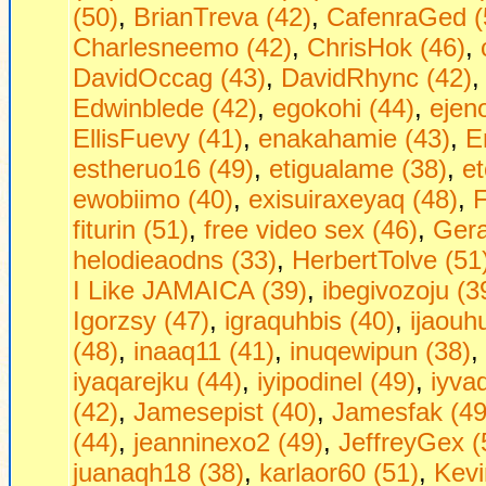
(50)
,
BrianTreva (42)
,
CafenraGed (
Charlesneemo (42)
,
ChrisHok (46)
,
DavidOccag (43)
,
DavidRhync (42)
Edwinblede (42)
,
egokohi (44)
,
ejen
EllisFuevy (41)
,
enakahamie (43)
,
E
estheruo16 (49)
,
etigualame (38)
,
et
ewobiimo (40)
,
exisuiraxeyaq (48)
,
F
fiturin (51)
,
free video sex (46)
,
Gera
helodieaodns (33)
,
HerbertTolve (51
I Like JAMAICA (39)
,
ibegivozoju (3
Igorzsy (47)
,
igraquhbis (40)
,
ijaouh
(48)
,
inaaq11 (41)
,
inuqewipun (38)
,
iyaqarejku (44)
,
iyipodinel (49)
,
iyva
(42)
,
Jamesepist (40)
,
Jamesfak (49
(44)
,
jeanninexo2 (49)
,
JeffreyGex (
juanaqh18 (38)
,
karlaor60 (51)
,
Kevi