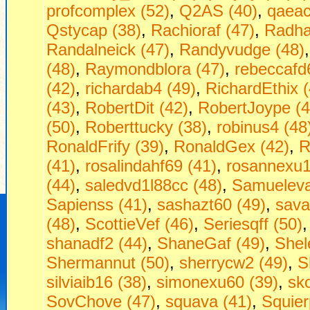
profcomplex (52)
,
Q2AS (40)
,
qaeac
Qstycap (38)
,
Rachioraf (47)
,
Radha
Randalneick (47)
,
Randyvudge (48)
(48)
,
Raymondblora (47)
,
rebeccafd
(42)
,
richardab4 (49)
,
RichardEthix (
(43)
,
RobertDit (42)
,
RobertJoype (4
(50)
,
Roberttucky (38)
,
robinus4 (48
RonaldFrify (39)
,
RonaldGex (42)
,
R
(41)
,
rosalindahf69 (41)
,
rosannexu1
(44)
,
saledvd1l88cc (48)
,
Samueleva
Sapienss (41)
,
sashazt60 (49)
,
sava
(48)
,
ScottieVef (46)
,
Seriesqff (50)
shanadf2 (44)
,
ShaneGaf (49)
,
Shel
Shermannut (50)
,
sherrycw2 (49)
,
S
silviaib16 (38)
,
simonexu60 (39)
,
sko
SovChove (47)
,
squava (41)
,
Squier