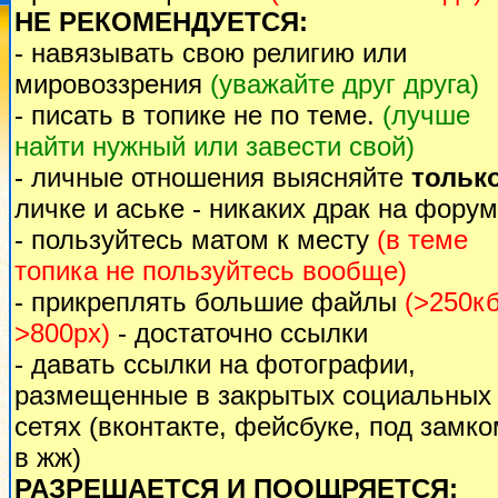
НЕ РЕКОМЕНДУЕТСЯ:
- навязывать свою религию или
мировоззрения
(уважайте друг друга)
- писать в топике не по теме.
(лучше
найти нужный или завести свой)
- личные отношения выясняйте
тольк
личке и аське - никаких драк на форум
- пользуйтесь матом к месту
(в теме
топика не пользуйтесь вообще)
- прикреплять большие файлы
(>250кб
>800px)
- достаточно ссылки
- давать ссылки на фотографии,
размещенные в закрытых социальных
сетях (вконтакте, фейсбуке, под замк
в жж)
РАЗРЕШАЕТСЯ И ПООЩРЯЕТСЯ: