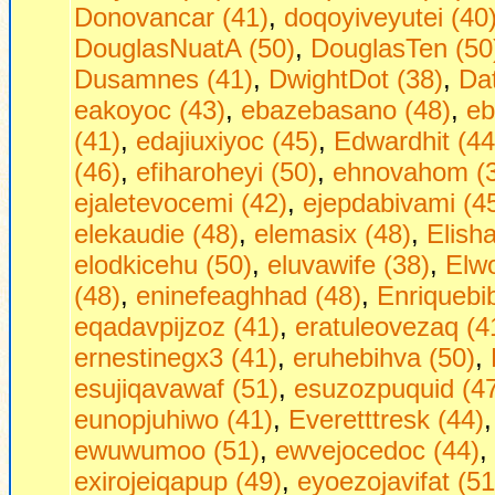
Donovancar (41)
,
doqoyiveyutei (40
DouglasNuatA (50)
,
DouglasTen (50
Dusamnes (41)
,
DwightDot (38)
,
Dаt
eakoyoc (43)
,
ebazebasano (48)
,
eb
(41)
,
edajiuxiyoc (45)
,
Edwardhit (44
(46)
,
efiharoheyi (50)
,
ehnovahom (
ejaletevocemi (42)
,
ejepdabivami (4
elekaudie (48)
,
elemasix (48)
,
Elish
elodkicehu (50)
,
eluvawife (38)
,
Elw
(48)
,
eninefeaghhad (48)
,
Enriquebi
eqadavpijzoz (41)
,
eratuleovezaq (4
ernestinegx3 (41)
,
eruhebihva (50)
,
esujiqavawaf (51)
,
esuzozpuquid (4
eunopjuhiwo (41)
,
Everetttresk (44)
ewuwumoo (51)
,
ewvejocedoc (44)
,
exirojeiqapup (49)
,
eyoezojavifat (51