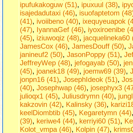
ipufukakoguw (51)
,
ipuxuul (38)
,
ipy
isajedadutaxi (46)
,
isuofaptetom (48
(41)
,
ivoiibeno (40)
,
ixequyeuapok (
(47)
,
IyannaGef (46)
,
iyoxiroenibe (
(45)
,
iziuwoqiz (48)
,
jacquelineka60 
JamesCox (46)
,
JamesDouff (50)
,
J
janineuf2 (50)
,
JasonPoppy (51)
,
Je
JeffreyWep (48)
,
jefogayab (50)
,
jen
(45)
,
joanek18 (49)
,
joemw69 (39)
,
jonpn16 (41)
,
JosephIdeok (51)
,
Jos
(40)
,
Josephwap (46)
,
josephyx3 (4
julioqx1 (45)
,
Juliusdrymn (40)
,
jung
kakzovin (42)
,
Kalinsky (36)
,
karizi1
keelDiombtib (45)
,
Kegaretymn (44)
(39)
,
keriwe4 (44)
,
kerriyi60 (51)
,
Ke
Kolot_vmpa (46)
,
Kolpin (47)
,
krims