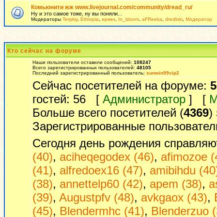
Комьюнити жж www.livejournal.com/community/dread_ru/
Ну и это самое тоже, ну вы поняли...
Модераторы
Terpkiy
,
Ethiopia
,
иркин
,
In_bloom
,
aFReeka
,
dredloki
,
Модератор
Кто сейчас на форуме
Наши пользователи оставили сообщений:
108247
Всего зарегистрированных пользователей:
48105
Последний зарегистрированный пользователь:
sunwin99vip2
Сейчас посетителей на форуме:
5
гостей: 56 [
Администратор
] [
М
Больше всего посетителей (
4369
)
Зарегистрированные пользовател
Сегодня день рождения справляю
(40)
,
aciheqegodex (46)
,
afimozoe (
(41)
,
alfredoex16 (47)
,
amibihdu (40
(38)
,
annettelp60 (42)
,
apem (38)
,
a
(39)
,
Augustpfv (48)
,
avkgaox (43)
,
(45)
,
Blendermhc (41)
,
Blenderzuo (