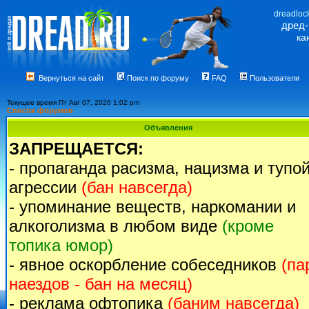
dreadloc
дред
ка
Вернуться на сайт
Поиск по форуму
FAQ
Пользователи
Текущее время Пт Авг 07, 2026 1:02 pm
Список форумов
Объявления
ЗАПРЕЩАЕТСЯ:
- пропаганда расизма, нацизма и тупо
агрессии
(бан навсегда)
- упоминание веществ, наркомании и
алкоголизма в любом виде
(кроме
топика юмор)
- явное оскорбление собеседников
(па
наездов - бан на месяц)
- реклама офтопика
(баним навсегда)