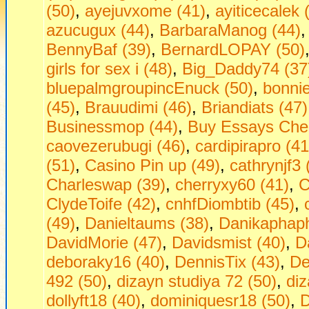
(50)
,
ayejuvxome (41)
,
ayiticecalek 
azucugux (44)
,
BarbaraManog (44)
BennyBaf (39)
,
BernardLOPAY (50)
girls fоr seх i (48)
,
Big_Daddy74 (37
bluepalmgroupincEnuck (50)
,
bonni
(45)
,
Brauudimi (46)
,
Briandiats (47)
Businessmop (44)
,
Buy Essays Che
caovezerubugi (46)
,
cardipirapro (41
(51)
,
Casino Pin up (49)
,
cathrynjf3 
Charleswap (39)
,
cherryxy60 (41)
,
C
ClydeToife (42)
,
cnhfDiombtib (45)
,
(49)
,
Danieltaums (38)
,
Danikaphaph
DavidMorie (47)
,
Davidsmist (40)
,
D
deboraky16 (40)
,
DennisTix (43)
,
De
492 (50)
,
dizayn studiya 72 (50)
,
diz
dollyft18 (40)
,
dominiquesr18 (50)
,
D