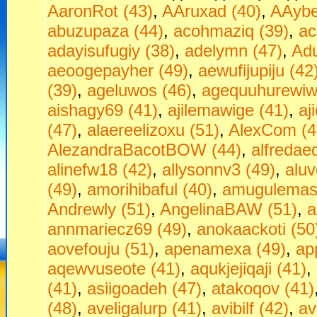
AaronRot (43)
,
AAruxad (40)
,
AAybe
abuzupaza (44)
,
acohmaziq (39)
,
ac
adayisufugiy (38)
,
adelymn (47)
,
Adu
aeoogepayher (49)
,
aewufijupiju (42
(39)
,
ageluwos (46)
,
agequuhurewiw
aishagy69 (41)
,
ajilemawige (41)
,
aj
(47)
,
alaereelizoxu (51)
,
AlexCom (4
AlezandraBacotBOW (44)
,
alfredae
alinefw18 (42)
,
allysonnv3 (49)
,
aluv
(49)
,
amorihibaful (40)
,
amugulemas
Andrewly (51)
,
AngelinaBAW (51)
,
a
annmariecz69 (49)
,
anokaackoti (50
aovefouju (51)
,
apenamexa (49)
,
ap
aqewvuseote (41)
,
aqukjejiqaji (41)
,
(41)
,
asiigoadeh (47)
,
atakoqov (41)
(48)
,
aveligalurp (41)
,
avibilf (42)
,
av