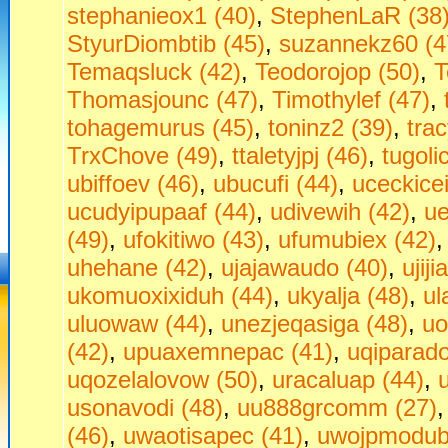
stephanieox1 (40)
,
StephenLaR (38
StyurDiombtib (45)
,
suzannekz60 (4
Temaqsluck (42)
,
Teodorojop (50)
,
T
Thomasjounc (47)
,
Timothylef (47)
,
tohagemurus (45)
,
toninz2 (39)
,
tra
TrxChove (49)
,
ttaletyjpj (46)
,
tugoli
ubiffoev (46)
,
ubucufi (44)
,
uceckice
ucudyipupaaf (44)
,
udivewih (42)
,
ue
(49)
,
ufokitiwo (43)
,
ufumubiex (42)
uhehane (42)
,
ujajawaudo (40)
,
ujij
ukomuoxixiduh (44)
,
ukyalja (48)
,
ul
uluowaw (44)
,
unezjeqasiga (48)
,
uo
(42)
,
upuaxemnepac (41)
,
uqiparado
uqozelalovow (50)
,
uracaluap (44)
,
usonavodi (48)
,
uu888grcomm (27)
(46)
,
uwaotisapec (41)
,
uwojpmodubu