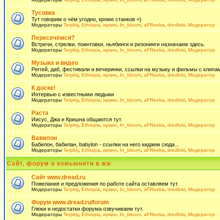
Тусовка
Тут говорим о чём угодно, кроме станков =)
Модераторы
Terpkiy
,
Ethiopia
,
иркин
,
In_bloom
,
aFReeka
,
dredloki
,
Модератор
Пересечёмся?
Встречи, стрелки, поинтовки, ньябинги и ризонинги назначаем здесь.
Модераторы
Terpkiy
,
Ethiopia
,
иркин
,
In_bloom
,
aFReeka
,
dredloki
,
Модератор
Музыка и видео
Реггей, даб, фестивали и вечеринки, ссылки на музыку и фильмы с клипам
Модераторы
Terpkiy
,
Ethiopia
,
иркин
,
In_bloom
,
aFReeka
,
dredloki
,
Модератор
К доске!
Интервью с известными людьми
Модераторы
Terpkiy
,
Ethiopia
,
иркин
,
In_bloom
,
aFReeka
,
dredloki
,
Модератор
Раста
Иисус, Джа и Кришна общаются тут.
Модераторы
Terpkiy
,
Ethiopia
,
иркин
,
In_bloom
,
aFReeka
,
dredloki
,
Модератор
Вавилон
Бабилон, бабилан, babylon - ссылки на него кидаем сюда...
Модераторы
Terpkiy
,
Ethiopia
,
иркин
,
In_bloom
,
aFReeka
,
dredloki
,
Модератор
Сайт, форум и комьюнити в жж
Сайт www.dread.ru
Пожелания и предложения по работе сайта оставляем тут.
Модераторы
Terpkiy
,
Ethiopia
,
иркин
,
In_bloom
,
aFReeka
,
dredloki
,
Модератор
Форум www.dread.ru/forum
Глюки и недостатки форума озвучиваем тут.
Модераторы
Terpkiy
,
Ethiopia
,
иркин
,
In_bloom
,
aFReeka
,
dredloki
,
Модератор