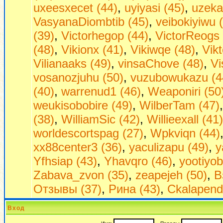
uxeesxecet (44)
,
uyiyasi (45)
,
uzeka
VasyanaDiombtib (45)
,
veibokiyiwu 
(39)
,
Victorhegop (44)
,
VictorReogs 
(48)
,
Vikionx (41)
,
Vikiwqe (48)
,
Vikt
Vilianaaks (49)
,
vinsaChove (48)
,
Vi
vosanozjuhu (50)
,
vuzubowukazu (4
(40)
,
warrenud1 (46)
,
Weaponiri (50
weukisobobire (49)
,
WilberTam (47)
(38)
,
WilliamSic (42)
,
Willieexall (41)
worldescortspag (27)
,
Wpkviqn (44)
xx88center3 (36)
,
yaculizapu (49)
,
y
Yfhsiap (43)
,
Yhavqro (46)
,
yootiyob
Zabava_zvon (35)
,
zeapejeh (50)
,
В
Отзывы (37)
,
Рина (43)
,
Сkalapend
Вход