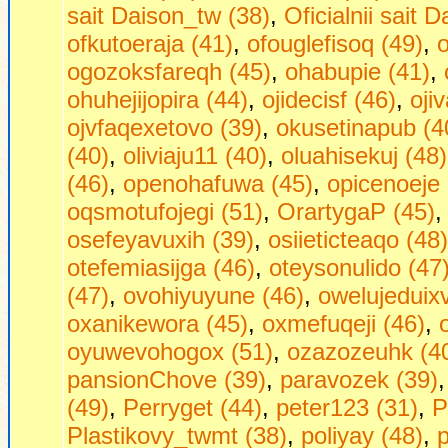
sait Daison_tw (38)
,
Oficialnii sait 
ofkutoeraja (41)
,
ofouglefisoq (49)
,
o
ogozoksfareqh (45)
,
ohabupie (41)
,
ohuhejijopira (44)
,
ojidecisf (46)
,
oji
ojvfaqexetovo (39)
,
okusetinapub (4
(40)
,
oliviaju11 (40)
,
oluahisekuj (48)
(46)
,
openohafuwa (45)
,
opicenoeje 
oqsmotufojegi (51)
,
OrartygaP (45)
osefeyavuxih (39)
,
osiieticteaqo (48)
otefemiasijga (46)
,
oteysonulido (47
(47)
,
ovohiyuyune (46)
,
owelujeduixv
oxanikewora (45)
,
oxmefuqeji (46)
,
oyuwevohogox (51)
,
ozazozeuhk (4
pansionChove (39)
,
paravozek (39)
(49)
,
Perryget (44)
,
peter123 (31)
,
P
Plastikovy_twmt (38)
,
poliyay (48)
,