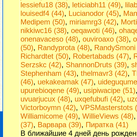
lessiefu18 (38)
,
leticiabh11 (49)
,
lil
louisedf4 (44)
,
Lucianodor (45)
,
Man
Medipem (50)
,
miriamrg3 (42)
,
Morti
nikkiwc16 (38)
,
oeqawoti (46)
,
ohaq
onenavaceso (48)
,
ouviroaxo (38)
,
o
(50)
,
Randyprota (48)
,
RandySmoni 
Richardtet (50)
,
Robertabads (47)
,
R
Serzskc (42)
,
ShannonDruts (39)
,
s
Stephenham (43)
,
thelmavr3 (42)
,
T
(46)
,
uekakeamak (47)
,
uideguqumej
upurebioqene (49)
,
usipiwacipe (51)
uvuarjucux (48)
,
uxqefubufi (42)
,
uzo
Victorboymn (42)
,
VPSMasterstots 
Williamicome (49)
,
WillieViews (48)
(37)
,
Варвара (39)
,
Пиратка (41)
В ближайшие 4 дней день рожден