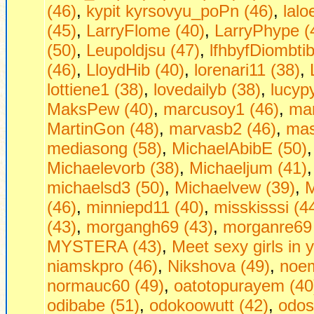
(46)
,
kypit kyrsovyu_poPn (46)
,
lalo
(45)
,
LarryFlome (40)
,
LarryPhype (
(50)
,
Leupoldjsu (47)
,
lfhbyfDiombtib
(46)
,
LloydHib (40)
,
lorenari11 (38)
,
lottiene1 (38)
,
lovedailyb (38)
,
lucyp
MaksPew (40)
,
marcusoy1 (46)
,
mar
MartinGon (48)
,
marvasb2 (46)
,
mas
mediasong (58)
,
MichaelAbibE (50)
Michaelevorb (38)
,
Michaeljum (41)
michaelsd3 (50)
,
Michaelvew (39)
,
M
(46)
,
minniepd11 (40)
,
misskisssi (4
(43)
,
morgangh69 (43)
,
morganre69 
MYSTERA (43)
,
Mееt sеxy girls in 
niamskpro (46)
,
Nikshova (49)
,
noem
normauc60 (49)
,
oatotopurayem (40
odibabe (51)
,
odokoowutt (42)
,
odos