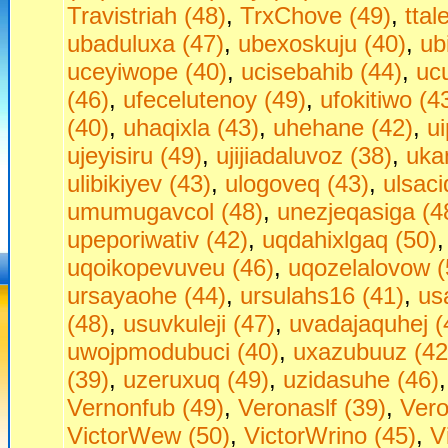
Travistriah (48)
,
TrxChove (49)
,
ttal
ubaduluxa (47)
,
ubexoskuju (40)
,
ub
uceyiwope (40)
,
ucisebahib (44)
,
uc
(46)
,
ufecelutenoy (49)
,
ufokitiwo (4
(40)
,
uhaqixla (43)
,
uhehane (42)
,
u
ujeyisiru (49)
,
ujijiadaluvoz (38)
,
uka
ulibikiyev (43)
,
ulogoveq (43)
,
ulsaci
umumugavcol (48)
,
unezjeqasiga (4
upeporiwativ (42)
,
uqdahixlgaq (50)
uqoikopevuveu (46)
,
uqozelalovow (
ursayaohe (44)
,
ursulahs16 (41)
,
us
(48)
,
usuvkuleji (47)
,
uvadajaquhej (
uwojpmodubuci (40)
,
uxazubuuz (42
(39)
,
uzeruxuq (49)
,
uzidasuhe (46)
Vernonfub (49)
,
Veronaslf (39)
,
Vero
VictorWew (50)
,
VictorWrino (45)
,
V