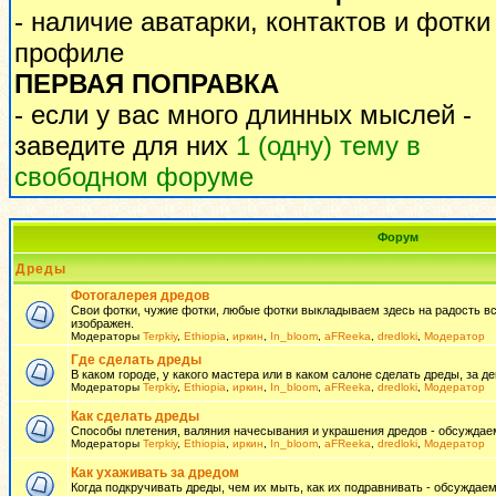
- наличие аватарки, контактов и фотки
профиле
ПЕРВАЯ ПОПРАВКА
- если у вас много длинных мыслей -
заведите для них
1 (одну) тему в
свободном форуме
Форум
Дреды
Фотогалерея дредов
Свои фотки, чужие фотки, любые фотки выкладываем здесь на радость всем
изображен.
Модераторы
Terpkiy
,
Ethiopia
,
иркин
,
In_bloom
,
aFReeka
,
dredloki
,
Модератор
Где сделать дреды
В каком городе, у какого мастера или в каком салоне сделать дреды, за де
Модераторы
Terpkiy
,
Ethiopia
,
иркин
,
In_bloom
,
aFReeka
,
dredloki
,
Модератор
Как сделать дреды
Способы плетения, валяния начесывания и украшения дредов - обсуждаем
Модераторы
Terpkiy
,
Ethiopia
,
иркин
,
In_bloom
,
aFReeka
,
dredloki
,
Модератор
Как ухаживать за дредом
Когда подкручивать дреды, чем их мыть, как их подравнивать - обсуждаем