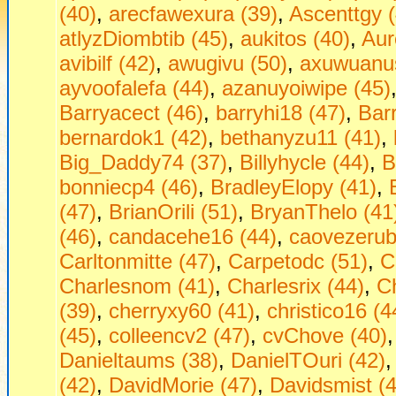
(40)
,
arecfawexura (39)
,
Ascenttgy (
atlyzDiombtib (45)
,
aukitos (40)
,
Aur
avibilf (42)
,
awugivu (50)
,
axuwuanus
ayvoofalefa (44)
,
azanuyoiwipe (45)
Barryacect (46)
,
barryhi18 (47)
,
Bar
bernardok1 (42)
,
bethanyzu11 (41)
,
Big_Daddy74 (37)
,
Billyhycle (44)
,
B
bonniecp4 (46)
,
BradleyElopy (41)
,
(47)
,
BrianOrili (51)
,
BryanThelo (41
(46)
,
candacehe16 (44)
,
caovezerub
Carltonmitte (47)
,
Carpetodc (51)
,
C
Charlesnom (41)
,
Charlesrix (44)
,
Ch
(39)
,
cherryxy60 (41)
,
christico16 (4
(45)
,
colleencv2 (47)
,
cvChove (40)
Danieltaums (38)
,
DanielTOuri (42)
(42)
,
DavidMorie (47)
,
Davidsmist (4