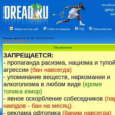
dreadloc
дред
ка
Вернуться на сайт
Поиск по форуму
FAQ
Пользователи
Текущее время Сб Авг 08, 2026 10:09 am
Список форумов
Объявления
ЗАПРЕЩАЕТСЯ:
- пропаганда расизма, нацизма и тупо
агрессии
(бан навсегда)
- упоминание веществ, наркомании и
алкоголизма в любом виде
(кроме
топика юмор)
- явное оскорбление собеседников
(па
наездов - бан на месяц)
- реклама офтопика
(баним навсегда)