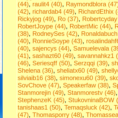
(44)
,
raulit4 (40)
,
Raymondblora (47
(42)
,
richardab4 (49)
,
RichardEthix (
Rickyjog (49)
,
Ro (37)
,
Robertcyday
RobertJoype (44)
,
RobertMic (44)
,
R
(38)
,
RodneySes (42)
,
Ronaldabuch
(40)
,
RonnieSoype (43)
,
rosalindahf
(40)
,
sajencys (44)
,
Samuelevala (3
(41)
,
sashazt60 (49)
,
savannahkz1 (
(46)
,
Seriesqff (50)
,
Serzqqi (39)
,
sh
Shelena (36)
,
sheliatx60 (49)
,
shell
silviaib16 (38)
,
simonexu60 (39)
,
sko
SovChove (47)
,
Speakerfaw (38)
,
S
Stanmorejin (49)
,
Stanmorestv (46)
StephenzeK (45)
,
StukovninaBOW (
tanishaas1 (50)
,
Temaqsluck (42)
,
T
(47)
,
Thomasporry (48)
,
Thomassea