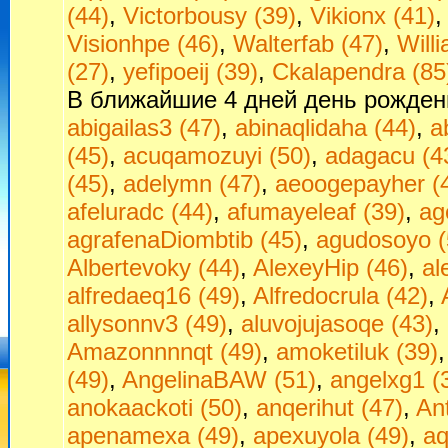
(44)
,
Victorbousy (39)
,
Vikionx (41)
Visionhpe (46)
,
Walterfab (47)
,
Will
(27)
,
yefipoeij (39)
,
Сkalapendra (85
В ближайшие 4 дней день рожден
abigailas3 (47)
,
abinaqlidaha (44)
,
a
(45)
,
acuqamozuyi (50)
,
adagacu (4
(45)
,
adelymn (47)
,
aeoogepayher (
afeluradc (44)
,
afumayeleaf (39)
,
ag
agrafenaDiombtib (45)
,
agudosoyo (
Albertevoky (44)
,
AlexeyHip (46)
,
al
alfredaeq16 (49)
,
Alfredocrula (42)
,
allysonnv3 (49)
,
aluvojujasoqe (43)
,
Amazonnnnqt (49)
,
amoketiluk (39)
(49)
,
AngelinaBAW (51)
,
angelxg1 (
anokaackoti (50)
,
anqerihut (47)
,
An
apenamexa (49)
,
apexuyola (49)
,
aq