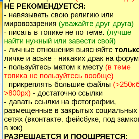
НЕ РЕКОМЕНДУЕТСЯ:
- навязывать свою религию или
мировоззрения
(уважайте друг друга)
- писать в топике не по теме.
(лучше
найти нужный или завести свой)
- личные отношения выясняйте
тольк
личке и аське - никаких драк на форум
- пользуйтесь матом к месту
(в теме
топика не пользуйтесь вообще)
- прикреплять большие файлы
(>250кб
>800px)
- достаточно ссылки
- давать ссылки на фотографии,
размещенные в закрытых социальных
сетях (вконтакте, фейсбуке, под замк
в жж)
РАЗРЕШАЕТСЯ И ПООЩРЯЕТСЯ: