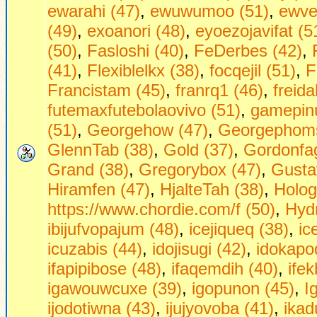
ewarahi (47)
,
ewuwumoo (51)
,
ewve
(49)
,
exoanori (48)
,
eyoezojavifat (5
(50)
,
Fasloshi (40)
,
FeDerbes (42)
,
(41)
,
Flexiblelkx (38)
,
focqejil (51)
,
F
Francistam (45)
,
franrq1 (46)
,
freid
futemaxfutebolaovivo (51)
,
gamepinu
(51)
,
Georgehow (47)
,
Georgephoms
GlennTab (38)
,
Gold (37)
,
Gordonfag
Grand (38)
,
Gregorybox (47)
,
Gusta
Hiramfen (47)
,
HjalteTah (38)
,
Holog
https://www.chordie.com/f (50)
,
Hydr
ibijufvopajum (48)
,
icejiqueq (38)
,
ic
icuzabis (44)
,
idojisugi (42)
,
idokapo
ifapipibose (48)
,
ifaqemdih (40)
,
ifek
igawouwcuxe (39)
,
igopunon (45)
,
I
ijodotiwna (43)
,
ijujyovoba (41)
,
ikad