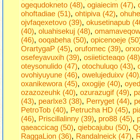
ogequdokneto (48)
,
ogiaiecim (47)
,
ohoftadiae (51)
,
ohtipiva (42)
,
ohuhej
ojvfaqexetovo (39)
,
okusetinapub (4
(40)
,
oluahisekuj (48)
,
omamaveqow 
(46)
,
ooqabeha (50)
,
opicenoeje (50
OrartygaP (45)
,
orufomec (39)
,
orxo
osefeyavuxih (39)
,
osiieticteaqo (48)
oteysonulido (47)
,
otochuluqo (43)
,
ovohiyuyune (46)
,
owelujeduixv (40)
oxanikewora (45)
,
oxogije (40)
,
oyed
ozazozeuhk (40)
,
ozurazugif (49)
,
p
(43)
,
pearlxe3 (38)
,
Perryget (44)
,
p
PetroTob (40)
,
Petrucha HD (45)
,
pi
(46)
,
Priscillalinny (39)
,
pro88 (45)
,
qaeaccicag (50)
,
qiebcajubu (50)
,
Qs
RaggaLion (36)
,
Randalneick (47)
,
R