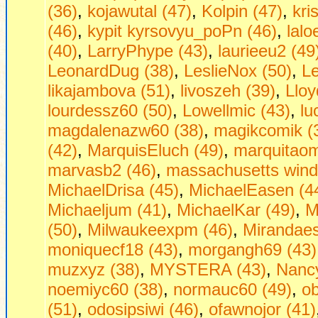
(36)
,
kojawutal (47)
,
Kolpin (47)
,
kri
(46)
,
kypit kyrsovyu_poPn (46)
,
lalo
(40)
,
LarryPhype (43)
,
laurieeu2 (49
LeonardDug (38)
,
LeslieNox (50)
,
Le
likajambova (51)
,
livoszeh (39)
,
Lloy
lourdessz60 (50)
,
Lowellmic (43)
,
lu
magdalenazw60 (38)
,
magikcomik (
(42)
,
MarquisEluch (49)
,
marquitaom
marvasb2 (46)
,
massachusetts wind
MichaelDrisa (45)
,
MichaelEasen (4
Michaeljum (41)
,
MichaelKar (49)
,
M
(50)
,
Milwaukeexpm (46)
,
Mirandaes
moniquecf18 (43)
,
morgangh69 (43)
muzxyz (38)
,
MYSTERA (43)
,
Nancy
noemiyc60 (38)
,
normauc60 (49)
,
o
(51)
,
odosipsiwi (46)
,
ofawnojor (41)