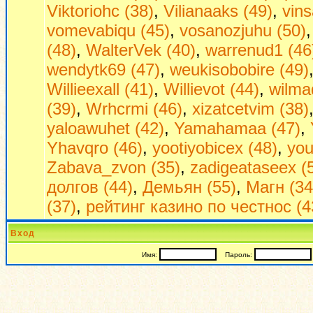
Viktoriohc (38)
,
Vilianaaks (49)
,
vin
vomevabiqu (45)
,
vosanozjuhu (50)
(48)
,
WalterVek (40)
,
warrenud1 (46
wendytk69 (47)
,
weukisobobire (49)
Willieexall (41)
,
Willievot (44)
,
wilma
(39)
,
Wrhcrmi (46)
,
xizatcetvim (38)
yaloawuhet (42)
,
Yamahamaa (47)
,
Yhavqro (46)
,
yootiyobicex (48)
,
you
Zabava_zvon (35)
,
zadigeataseex (
долгов (44)
,
Демьян (55)
,
Магн (34
(37)
,
рейтинг казино по честнос (4
Вход
Имя:
Пароль: