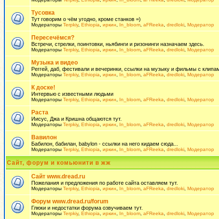
Тусовка
Тут говорим о чём угодно, кроме станков =)
Модераторы
Terpkiy
,
Ethiopia
,
иркин
,
In_bloom
,
aFReeka
,
dredloki
,
Модератор
Пересечёмся?
Встречи, стрелки, поинтовки, ньябинги и ризонинги назначаем здесь.
Модераторы
Terpkiy
,
Ethiopia
,
иркин
,
In_bloom
,
aFReeka
,
dredloki
,
Модератор
Музыка и видео
Реггей, даб, фестивали и вечеринки, ссылки на музыку и фильмы с клипам
Модераторы
Terpkiy
,
Ethiopia
,
иркин
,
In_bloom
,
aFReeka
,
dredloki
,
Модератор
К доске!
Интервью с известными людьми
Модераторы
Terpkiy
,
Ethiopia
,
иркин
,
In_bloom
,
aFReeka
,
dredloki
,
Модератор
Раста
Иисус, Джа и Кришна общаются тут.
Модераторы
Terpkiy
,
Ethiopia
,
иркин
,
In_bloom
,
aFReeka
,
dredloki
,
Модератор
Вавилон
Бабилон, бабилан, babylon - ссылки на него кидаем сюда...
Модераторы
Terpkiy
,
Ethiopia
,
иркин
,
In_bloom
,
aFReeka
,
dredloki
,
Модератор
Сайт, форум и комьюнити в жж
Сайт www.dread.ru
Пожелания и предложения по работе сайта оставляем тут.
Модераторы
Terpkiy
,
Ethiopia
,
иркин
,
In_bloom
,
aFReeka
,
dredloki
,
Модератор
Форум www.dread.ru/forum
Глюки и недостатки форума озвучиваем тут.
Модераторы
Terpkiy
,
Ethiopia
,
иркин
,
In_bloom
,
aFReeka
,
dredloki
,
Модератор