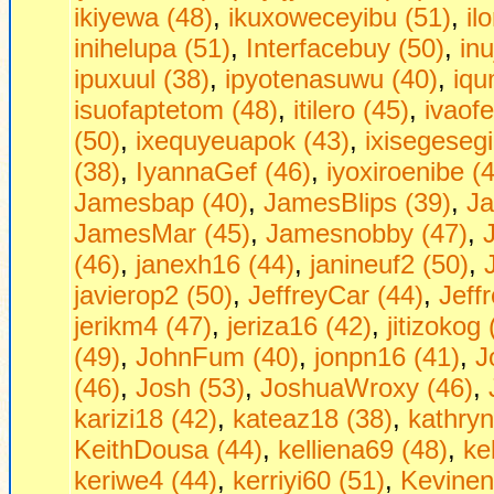
ikiyewa (48)
,
ikuxoweceyibu (51)
,
il
inihelupa (51)
,
Interfacebuy (50)
,
in
ipuxuul (38)
,
ipyotenasuwu (40)
,
iqu
isuofaptetom (48)
,
itilero (45)
,
ivaof
(50)
,
ixequyeuapok (43)
,
ixisegesegi
(38)
,
IyannaGef (46)
,
iyoxiroenibe (
Jamesbap (40)
,
JamesBlips (39)
,
Ja
JamesMar (45)
,
Jamesnobby (47)
,
(46)
,
janexh16 (44)
,
janineuf2 (50)
,
javierop2 (50)
,
JeffreyCar (44)
,
Jeff
jerikm4 (47)
,
jeriza16 (42)
,
jitizokog 
(49)
,
JohnFum (40)
,
jonpn16 (41)
,
J
(46)
,
Josh (53)
,
JoshuaWroxy (46)
,
karizi18 (42)
,
kateaz18 (38)
,
kathryn
KeithDousa (44)
,
kelliena69 (48)
,
ke
keriwe4 (44)
,
kerriyi60 (51)
,
Kevinen