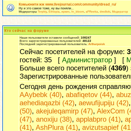
Комьюнити жж www.livejournal.com/community/dread_ru/
Ну и это самое тоже, ну вы поняли...
Модераторы
Terpkiy
,
Ethiopia
,
иркин
,
In_bloom
,
aFReeka
,
dredloki
,
Модератор
Кто сейчас на форуме
Наши пользователи оставили сообщений:
108247
Всего зарегистрированных пользователей:
48122
Последний зарегистрированный пользователь:
Arthurpoisk
Сейчас посетителей на форуме:
3
гостей: 35 [
Администратор
] [
М
Больше всего посетителей (
4369
)
Зарегистрированные пользовател
Сегодня день рождения справляю
AAybebk (40)
,
abafiqetov (44)
,
abuz
aehediaqazbi (42)
,
aewufijupiju (42)
(50)
,
akejuleqamirp (47)
,
AlexCom (
(47)
,
anoxiju (38)
,
applabpro (41)
,
a
(41)
,
AshPlura (41)
,
avizutsapief (41