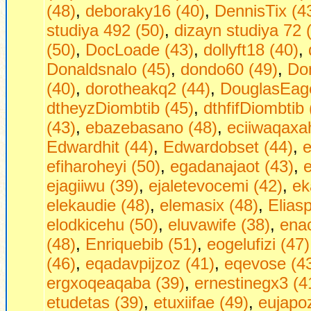
(48)
,
deboraky16 (40)
,
DennisTix (4
studiya 492 (50)
,
dizayn studiya 72 
(50)
,
DocLoade (43)
,
dollyft18 (40)
,
Donaldsnalo (45)
,
dondo60 (49)
,
Do
(40)
,
dorotheakq2 (44)
,
DouglasEag
dtheyzDiombtib (45)
,
dthfifDiombtib 
(43)
,
ebazebasano (48)
,
eciiwaqaxa
Edwardhit (44)
,
Edwardobset (44)
,
e
efiharoheyi (50)
,
egadanajaot (43)
,
ejagiiwu (39)
,
ejaletevocemi (42)
,
ek
elekaudie (48)
,
elemasix (48)
,
Eliasp
elodkicehu (50)
,
eluvawife (38)
,
ena
(48)
,
Enriquebib (51)
,
eogelufizi (47)
(46)
,
eqadavpijzoz (41)
,
eqevose (4
ergxoqeaqaba (39)
,
ernestinegx3 (4
etudetas (39)
,
etuxiifae (49)
,
eujapo