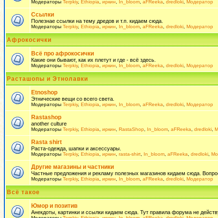
Модераторы
Terpkiy
,
Ethiopia
,
иркин
,
In_bloom
,
aFReeka
,
dredloki
,
Модератор
Ссылки
Полезнае ссылки на тему дредов и т.п. кидаем сюда.
Модераторы
Terpkiy
,
Ethiopia
,
иркин
,
In_bloom
,
aFReeka
,
dredloki
,
Модератор
Афрокосички
Всё про афрокосички
Какие они бывают, как их плетут и где - всё здесь.
Модераторы
Terpkiy
,
Ethiopia
,
иркин
,
In_bloom
,
aFReeka
,
dredloki
,
Модератор
Расташопы и Этнолавки
Etnoshop
Этнические вещи со всего света.
Модераторы
Terpkiy
,
Ethiopia
,
иркин
,
In_bloom
,
aFReeka
,
dredloki
,
Модератор
Rastashop
another culture
Модераторы
Terpkiy
,
Ethiopia
,
иркин
,
RastaShop
,
In_bloom
,
aFReeka
,
dredloki
,
М
Rasta shirt
Раста-одежда, шапки и аксессуары.
Модераторы
Terpkiy
,
Ethiopia
,
иркин
,
rasta-shirt
,
In_bloom
,
aFReeka
,
dredloki
,
Мо
Другие магазины и частники
Частные предложения и рекламу полезных магазинов кидаем сюда. Вопросы 
Модераторы
Terpkiy
,
Ethiopia
,
иркин
,
In_bloom
,
aFReeka
,
dredloki
,
Модератор
Всё такое
Юмор и позитив
Анекдоты, картинки и ссылки кидаем сюда. Тут правила форума не действ
Модераторы
Terpkiy
,
Ethiopia
,
иркин
,
In_bloom
,
aFReeka
,
dredloki
,
Модератор