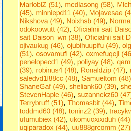
MariobiZ (51)
,
mediasong (58)
,
Mich
(45)
,
minniepd11 (40)
,
Mojavesae (4
Nikshova (49)
,
Noixhsb (49)
,
Norman
odokoowutt (42)
,
Oficialnii sait Dais
sait Daison_wn (38)
,
Oficialnii sait 
ojivaukug (46)
,
ojubihuupifu (49)
,
ol
(51)
,
osovamufi (42)
,
oxmefuqeji (46
penelopecd1 (49)
,
poliyay (48)
,
qam
(39)
,
robinus4 (48)
,
Ronaldzip (47)
,
saledvd1l88cc (48)
,
Samueltom (48)
ShaneGaf (49)
,
sheliank60 (39)
,
she
StevenHaple (46)
,
suzannekz60 (47
Terrybruff (51)
,
Thomasbit (44)
,
Timo
toddmd60 (48)
,
toninz2 (39)
,
tracyk
ufumubiex (42)
,
ukomuoxixiduh (44)
uqiparadox (44)
,
uu888grcomm (27)