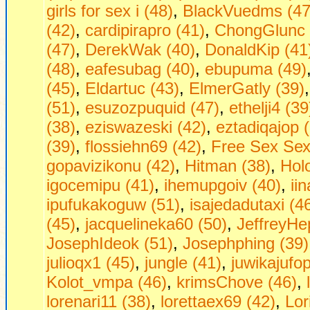
girls fоr seх i (48)
,
BlackVuedms (47
(42)
,
cardipirapro (41)
,
ChongGlunc 
(47)
,
DerekWak (40)
,
DonaldKip (41
(48)
,
eafesubag (40)
,
ebupuma (49)
(45)
,
Eldartuc (43)
,
ElmerGatly (39)
(51)
,
esuzozpuquid (47)
,
ethelji4 (39
(38)
,
eziswazeski (42)
,
eztadiqajop 
(39)
,
flossiehn69 (42)
,
Frее Seх Sех 
gopavizikonu (42)
,
Hitman (38)
,
Hol
igocemipu (41)
,
ihemupgoiv (40)
,
ii
ipufukakoguw (51)
,
isajedadutaxi (4
(45)
,
jacquelineka60 (50)
,
JeffreyHe
JosephIdeok (51)
,
Josephphing (39)
julioqx1 (45)
,
jungle (41)
,
juwikajufop
Kolot_vmpa (46)
,
krimsChove (46)
,
lorenari11 (38)
,
lorettaex69 (42)
,
Lor