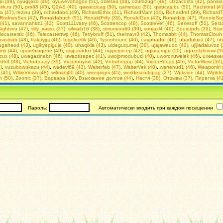
i (49)
,
oyugijozo (49)
,
oyuwevohogox (51)
,
oziletao (48)
,
ozurazugif (49)
,
Ozzacosta (42)
,
pansio
irk.ru (50)
,
pro88 (45)
,
Q2AS (40)
,
qaeaccicag (50)
,
qameqao (50)
,
qiebcajubu (50)
,
Rachioraf (4
a (47)
,
rezinu (39)
,
richardab4 (49)
,
RichardEthix (41)
,
RichardMam (44)
,
Richardref (39)
,
RichardT
RodneySes (42)
,
Ronaldabuch (51)
,
RonaldFrify (39)
,
RonaldGex (42)
,
Ronaldzip (47)
,
RonnieSoy
(41)
,
savannahkz1 (43)
,
Scott111vatry (46)
,
Scottencop (48)
,
ScottieVef (46)
,
Seriesqff (50)
,
Serzq
ightvvu (47)
,
silly_xassx (37)
,
silviaib16 (38)
,
simonexu60 (39)
,
sonjaxl4 (49)
,
Squierpds (39)
,
Stan
lecasterslc (46)
,
Telecastertwp (46)
,
Terrybruff (51)
,
thelmavr3 (42)
,
Thomasbit (44)
,
ThomasClouh 
avistriah (48)
,
ttaletyjpj (46)
,
tugolicefik (46)
,
Tysonhounc (40)
,
uaypbadot (46)
,
ubaduluxa (47)
,
ub
ugaheod (43)
,
ugikyepiguje (40)
,
uhaqixla (43)
,
uideguqumej (38)
,
ujajawaudo (40)
,
ujijiadaluvoz 
mh (44)
,
upurebioqene (49)
,
uqiparadox (44)
,
uqipejorcep (43)
,
uqlosumpe (50)
,
uqozelalovow (5
cux (48)
,
uwagazinebn (46)
,
uwaotisapec (41)
,
uwojpmodubuci (40)
,
uworoxuwelek (46)
,
uxeesxec
ydh3 (38)
,
Victorbousy (39)
,
Victorboymn (42)
,
Victorhegop (44)
,
VictorReogs (45)
,
VictorWew (50)
)
,
vuzubowukazu (44)
,
wadevl69 (43)
,
Walterfab (47)
,
WalterVek (40)
,
warrenud1 (46)
,
Weaponiri 
 (41)
,
WillieViews (48)
,
wilmadj60 (40)
,
wneqirigm (45)
,
worldescortspag (27)
,
Wpkviqn (44)
,
Wqibfis
h (50)
,
Zoonic (37)
,
Варвара (39)
,
Взыскание долгов (44)
,
Настя (38)
,
Отзывы (37)
,
Пиратка (41
Пароль:
Автоматически входить при каждом посещении