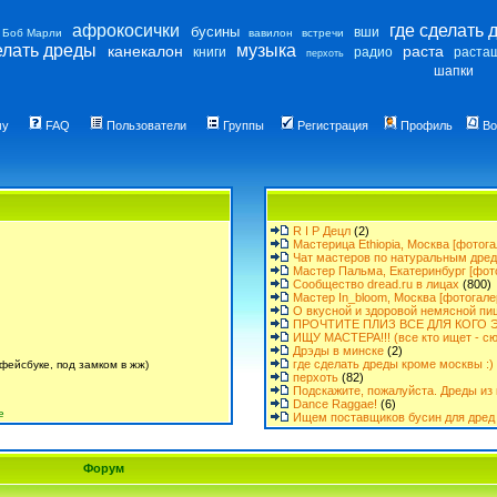
афрокосички
где сделать 
бусины
вши
Боб Марли
вавилон
встречи
елать дреды
музыка
канекалон
раста
книги
радио
раста
перхоть
шапки
му
FAQ
Пользователи
Группы
Регистрация
Профиль
Во
R I P Децл
(2)
Мастерица Ethiopia, Москва [фотога
Чат мастеров по натуральным дре
Мастер Пальма, Екатеринбург [фот
Сообщество dread.ru в лицах
(800)
Мастер In_bloom, Москва [фотогале
О вкусной и здоровой немясной пи
ПРОЧТИТЕ ПЛИЗ ВСЕ ДЛЯ КОГО Э
ИЩУ МАСТЕРА!!! (все кто ищет - сю
Дрэды в минске
(2)
где сделать дреды кроме москвы :)
фейсбуке, под замком в жж)
перхоть
(82)
Подскажите, пожалуйста. Дреды из 
Dance Raggae!
(6)
е
Ищем поставщиков бусин для дред 
Форум