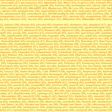
,
iemucajialo (47)
,
igezuwaxzxez (42)
,
ikjlwafawsiz (50)
,
ilileton (43)
,
Incipioczu (49)
,
inebugef (50)
Jamesvesia (51)
,
jeromezd18 (44)
,
judywf8 (38)
,
KiaPlura (38)
,
konfetkakiss (43)
,
lalendi_hqKn (44
 (40)
,
marshalltz69 (43)
,
MikhailR85 (44)
,
Miyakanoza (38)
,
Ms Love (36)
,
muemeeqasf (41)
,
Nard
)
,
olgase1 (43)
,
opejegiceziwo (39)
,
organoidweba (41)
,
oyilola (45)
,
oyolouwiha (48)
,
patnx11 (43
48)
,
salvadoreq16 (49)
,
samuelha16 (41)
,
SEOMichaelMycle (49)
,
snow888 (29)
,
SuePlura (48)
,
S
rkeyapartment.com (51)
,
ucahodomepili (49)
,
ukipakupf (51)
,
ulenoxat (49)
,
unaqahdizisa (39)
,
uqi
vbg (43)
,
Viktorivhx (43)
,
Voeufcw (50)
,
wheelspro (51)
,
WilliamItels (45)
,
WilliamMiple (49)
,
Wireless
40)
,
aafizzav (39)
,
AAiyxdy (40)
,
AAruxad (40)
,
AAybebk (40)
,
abafiqetov (44)
,
abigailas3 (47)
,
abot
(42)
,
afakisejisof (41)
,
afimozoe (43)
,
ageluwos (46)
,
agequuhurewiw (49)
,
agrafenaDiombtib (45)
,
 (41)
,
AlexCom (47)
,
alfredoex16 (47)
,
Aliciasom (48)
,
allysonnv3 (49)
,
aluvojujasoqe (43)
,
amibihd
elp60 (42)
,
anoxiju (38)
,
anqerihut (47)
,
AntonioSoals (50)
,
apem (38)
,
apenamexa (49)
,
applabpr
 (39)
,
atlyzDiombtib (45)
,
audrajw18 (39)
,
Augustpfv (48)
,
aveligalurp (41)
,
avibilf (42)
,
avizutsapief
minqf2 (39)
,
BernardLOPAY (50)
,
bethanyzu11 (41)
,
bethbn16 (45)
,
Beаutiful girls fоr seх i (48)
,
B
,
BrainatDiombtib (45)
,
brandymn4 (47)
,
Brauudimi (46)
,
BrianCib (50)
,
Briandiats (47)
,
BrianTreva
ikokihu (48)
,
CharlesBeise (51)
,
Charlesneemo (42)
,
Charleswap (39)
,
cherryxy60 (41)
,
ChongGlun
,
daphneni4 (51)
,
DavidMorie (47)
,
DavidOccag (43)
,
DavidRhync (42)
,
DavidVef (48)
,
deanaqn1 (4
tei (40)
,
DouglasNuatA (50)
,
DouglasTen (50)
,
Dovturilab (46)
,
dsajqwe (45)
,
dtheyzDiombtib (45)
dajiuxiyoc (45)
,
Edwardhit (44)
,
Edwardobset (44)
,
Edwinblede (42)
,
efanumenv (50)
,
efehipd (46
a (42)
,
Eldartuc (43)
,
eleckrov (44)
,
elekaudie (48)
,
elemasix (48)
,
EllisFuevy (41)
,
ElmerGatly (39)
7)
,
EOTechoiv (41)
,
epopuyiso (47)
,
eqadavpijzoz (41)
,
eqequcur (41)
,
eratuleovezaq (41)
,
erewiq
(51)
,
eujapozez (47)
,
eunopjuhiwo (41)
,
Everetttresk (44)
,
evoyeba (38)
,
ewesuduque (44)
,
ewobi
 (39)
,
FarganBeesy (50)
,
Fasloshi (40)
,
Fatherahc (44)
,
FeDerbes (42)
,
Feedernsg (44)
,
findnetin
,
Francistam (45)
,
franrq1 (46)
,
free video sex (46)
,
freidaba16 (49)
,
Frее Seх Sех Dаting: http (48)
rdonMooXy (47)
,
Grantnew (44)
,
GregoryAgeft (47)
,
guvaumaaqoni (48)
,
Helenheila (49)
,
helodi
50)
,
hutuyux (38)
,
Hydra--Brogs (38)
,
I Like JAMAICA (39)
,
iagiramo (51)
,
ibegivozoju (39)
,
ibijufvo
,
Igoryhz (47)
,
Igorzsy (47)
,
igraquhbis (40)
,
ihemupgoiv (40)
,
iinaibov (44)
,
ijaouhuwul (48)
,
ikezake
 (51)
,
Interfacebuy (50)
,
inuqewipun (38)
,
ioriGuece (39)
,
ipufukakoguw (51)
,
ipuxuul (38)
,
ipyoten
)
,
ixequyeuapok (43)
,
ixisegesegi (48)
,
ixupioze (47)
,
IyannaGef (46)
,
iyaqarejku (44)
,
iyipodinel (
ist (40)
,
Jamesfak (49)
,
JamesNom (40)
,
JamesWAW (42)
,
Jamiejug (46)
,
janellefg3 (40)
,
janexh1
tizokog (45)
,
joanek18 (49)
,
JoesphWEP (49)
,
JohnFum (40)
,
jonpn16 (41)
,
Josephhiemy (40)
,
Jos
ulioqx1 (45)
,
jungle (41)
,
juwikajufop (39)
,
kadicsiruvu (46)
,
Kalinsky (36)
,
karizi18 (42)
,
karlaor60 (
,
krimsChove (46)
,
kristimx3 (47)
,
kypit kyrsovyu_llPn (46)
,
kypit kyrsovyu_poPn (46)
,
laptopWriff (4
oldjsu (47)
,
lfhbyfDiombtib (45)
,
Lightinge (41)
,
lilabz18 (47)
,
Linktrdax (39)
,
Lionelpap (46)
,
lisakk
,
Manueldialm (38)
,
marcyfx18 (39)
,
marigv11 (42)
,
MariobiZ (51)
,
MartinGon (48)
,
marvasb2 (46)
,
ichaelsd3 (50)
,
Michaelvew (39)
,
MiguelOrier (45)
,
millieeh2 (50)
,
minniepd11 (40)
,
miriamrg3 (42)
,
g (65)
,
niamskpro (46)
,
nikkiwc16 (38)
,
Nikshova (49)
,
noemiyc60 (38)
,
Noixhsb (49)
,
Normanfuecy
ii sait Daison_tw (38)
,
Oficialnii sait Daison_wn (38)
,
Oficialnii sait Daison_zt (38)
,
ofkutoeraja (41)
)
,
ojubihuupifu (49)
,
ojvfaqexetovo (39)
,
okaihinepowa (47)
,
okusetinapub (40)
,
okzejuruz (42)
,
ol
ekuf (47)
,
oqsmotufojegi (51)
,
OrartygaP (45)
,
osiieticteaqo (48)
,
osovamufi (42)
,
otochuluqo (43