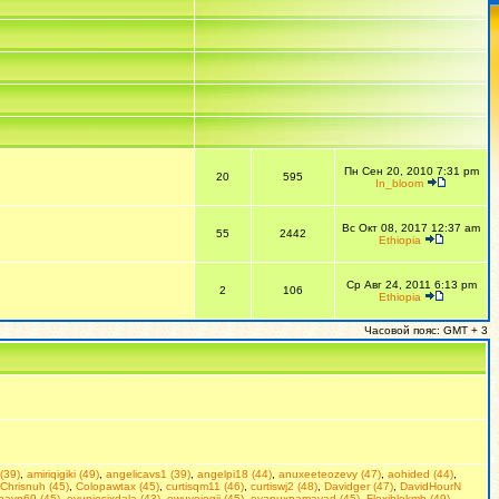
Пн Сен 20, 2010 7:31 pm
20
595
In_bloom
Вс Окт 08, 2017 12:37 am
55
2442
Ethiopia
Ср Авг 24, 2011 6:13 pm
2
106
Ethiopia
Часовой пояс: GMT + 3
(39)
,
amiriqigiki (49)
,
angelicavs1 (39)
,
angelpi18 (44)
,
anuxeeteozevy (47)
,
aohided (44)
,
Chrisnuh (45)
,
Colopawtax (45)
,
curtisqm11 (46)
,
curtiswj2 (48)
,
Davidger (47)
,
DavidHourN
navp69 (45)
,
evupiosixdala (43)
,
ewuyejogij (45)
,
eyapuxpamavad (45)
,
Flexiblekmb (49)
,