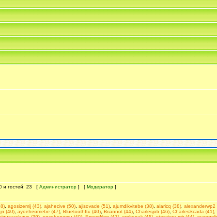
 0 и гостей: 23 [
Администратор
] [
Модератор
]
48)
,
agosizemij (43)
,
ajahecive (50)
,
ajisovade (51)
,
ajumdikvitebe (38)
,
alaricq (38)
,
alexanderwp2 
n (40)
,
ayoeheomebe (47)
,
Bluetoothftu (40)
,
Briannot (44)
,
Charlesjob (46)
,
CharlesScada (41)
,
kiqucvadazye (39)
,
enzehenomu (40)
,
ErnestNog (47)
,
erokeguk (45)
,
etesyiepumir (44)
,
evangeli