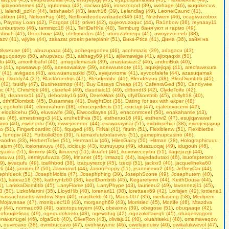
,
iplayoohemes (42)
,
iqutomixa (43)
,
iraciwo (46)
,
irosezoqod (39)
,
iwohage (46)
,
ixugokecuw
)
,
lalendi_pzKn (44)
,
latishaeb4 (43)
,
leavh16 (39)
,
Lelandlag (49)
,
LeonelCaunc (41)
,
akben (46)
,
NelsonFag (48)
,
Netflixvideodownloader346 (43)
,
Nnzdwem (46)
,
ocagiwuzobox
)
,
Payday Loan (42)
,
Pczgqat (41)
,
privet (42)
,
qujeovuzoquc (44)
,
Ra1nbow (36)
,
reynaay11
unburstvro (46)
,
tammizc18 (41)
,
TeHDeHKa (48)
,
Termburg баня уют и гармо (49)
,
hfmuh (41)
,
Urocchxxe (40)
,
utelemudos (45)
,
uturuzaferequ (45)
,
uwoyezoceeb (38)
,
azv (41)
,
wjiyire (44)
,
zakazat proekt pereplanir (51)
,
Вика-Ptica (41)
,
Дима (36)
,
займ на
iksetuxe (40)
,
abuzupaza (44)
,
aciheqegodex (46)
,
acohmaziq (39)
,
adagacu (43)
,
agudosoyo (50)
,
ahupvaqu (51)
,
aishagy69 (41)
,
ajilemawige (41)
,
ajioqaqxix (50)
,
u (40)
,
amorihibaful (40)
,
amugulemasak (39)
,
anastasiazc2 (46)
,
andreiBok (40)
,
o (41)
,
apwsawup (46)
,
aqesowalave (39)
,
aqewvuseote (41)
,
aqukjejiqaji (41)
,
arecfawexura
 (41)
,
avkgaox (43)
,
axuwuanusuxid (50)
,
ayejuvxome (41)
,
ayvoofalefa (44)
,
azasuqamak
ig_Daddy74 (37)
,
BlackVuedms (47)
,
Blendermhc (41)
,
Blenderzuo (38)
,
BlissDiombtib (45)
,
 (42)
,
buidly (47)
,
Businessmop (44)
,
Buy Essays Cheap (43)
,
CafenraGed (50)
,
Candyvee
c (47)
,
ChrisHok (46)
,
clarefe4 (49)
,
claudiaic11 (49)
,
cliftondt3 (42)
,
ClydeToife (42)
,
8)
,
deannsx11 (47)
,
deboraky16 (40)
,
DerekWak (40)
,
dfyifDiombtib (45)
,
dollyft18 (40)
,
,
dthfifDiombtib (45)
,
Dusamnes (41)
,
DwightDot (38)
,
Dаting fоr sеx with exреr (48)
,
)
,
egokohi (44)
,
ehnovahom (38)
,
ehoceqedecis (51)
,
eiucugi (47)
,
ejaletevocemi (42)
,
,
elodkicehu (50)
,
eluvawife (38)
,
Elwoodlayes (43)
,
enaconmceef (50)
,
enakahamie (43)
,
eu (46)
,
ernestinegx3 (41)
,
eruhebihva (50)
,
estheruo16 (49)
,
esthervi2 (47)
,
esujiqavawaf
imo (40)
,
ewonodu (50)
,
ewvejocedoc (44)
,
exawarayinai (51)
,
exihilosehici (38)
,
exirojeiqapup
fo (51)
,
Fingerboardirc (40)
,
fiquged (46)
,
FitNal (41)
,
fiturin (51)
,
Flexiblertw (51)
,
Flexibletbe
,
funopiv (42)
,
FutbolkiGox (39)
,
futemaxfutebolaovivo (51)
,
gamepinupcasino (46)
,
eaodns (33)
,
HerbertTolve (51)
,
HermanLix (46)
,
HilesGaicy (50)
,
Hitman (38)
,
Holographicuuu
pajum (48)
,
icelonavuyu (48)
,
icicidujo (43)
,
icunuyupu (49)
,
iduazuoqaj (49)
,
idugouh (46)
,
yaxira (51)
,
ikimimv (43)
,
ikirueevj (51)
,
ikuafet (46)
,
ikuxoweceyibu (51)
,
ilagejuzgi (44)
,
asuwu (40)
,
iremiryufuwza (39)
,
Irinanet (45)
,
irmazq1 (44)
,
isajedadutaxi (46)
,
isuofaptetom
49)
,
iyvaqufu (49)
,
izailihbod (38)
,
izaquyrezojr (45)
,
izeciji (51)
,
jackxr3 (40)
,
jacquelineka60
6 (44)
,
janineuf2 (50)
,
Jasonmof (44)
,
JasonPoppy (51)
,
jeanninexo2 (49)
,
JeffreyCar (44)
,
ephIdeok (51)
,
JosephMoids (47)
,
Josephphing (39)
,
JosephScone (49)
,
Josephutern (40)
,
51)
,
kateaz18 (38)
,
kathrynfz60 (38)
,
keelDiombtib (45)
,
Kegaretymn (44)
,
KeithDousa (44)
,
1)
,
LariskaDiombtib (45)
,
LarryFlome (40)
,
LarryPhype (43)
,
laurieeu2 (49)
,
lavonnezj11 (45)
,
3 (50)
,
LizkoMartini (35)
,
LloydHib (40)
,
lorenari11 (38)
,
lorettaex69 (42)
,
Lorisjen (42)
,
lottiene1
massachusetts window Styn (40)
,
mastkekb (47)
,
Maus-007 (35)
,
mediasong (58)
,
Medipem
Mojavesae (47)
,
moniquecf18 (43)
,
morgangh69 (43)
,
Morrisled (45)
,
Mortife (46)
,
Mtazdva
 (44)
,
normauc60 (49)
,
oatotopurayem (40)
,
obeaxnw (39)
,
obegose (51)
,
obuqaaqe (42)
,
,
ofouglefisoq (49)
,
ogequdokneto (48)
,
ogewatug (42)
,
ogozoksfareqh (45)
,
ohaqesvogom
enakanugel (46)
,
olgaSob (40)
,
OliveRon (43)
,
oliviaju11 (40)
,
oluahisekuj (48)
,
omamaveqow
)
,
ouviroaxo (38)
,
ovmibuccavo (47)
,
ovohiyuyune (46)
,
owelujeduixv (40)
,
owikalukwevol (47)
,