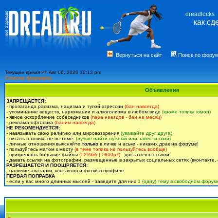
dreadlocks
как сд
Вернуться на сайт
Поиск по фору
Текущее время Чт Авг 06, 2026 10:13 pm
Список форумов
Объявления
ЗАПРЕЩАЕТСЯ:
- пропаганда расизма, нацизма и тупой агрессии
(бан навсегда)
- упоминание веществ, наркомании и алкоголизма в любом виде
(кроме топика юмор)
- явное оскорбление собеседников
(пара наездов - бан на месяц)
- реклама офтопика
(баним навсегда)
НЕ РЕКОМЕНДУЕТСЯ:
- навязывать свою религию или мировоззрения
(уважайте друг друга)
- писать в топике не по теме.
(лучше найти нужный или завести свой)
- личные отношения выясняйте
только
в личке и аське - никаких драк на форуме!
- пользуйтесь матом к месту
(в теме топика не пользуйтесь вообще)
- прикреплять большие файлы
(>250кб | >800px)
- достаточно ссылки
- давать ссылки на фотографии, размещенные в закрытых социальных сетях (вконтакте, 
РАЗРЕШАЕТСЯ И ПООЩРЯЕТСЯ:
- наличие аватарки, контактов и фотки в профиле
ПЕРВАЯ ПОПРАВКА
- если у вас много длинных мыслей - заведите для них
1 (одну) тему в свободном форум