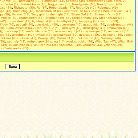
nChove (39)
,
paravozek (39)
,
PatrickDap (43)
,
pearlxe3 (38)
,
penelopecd1 (49)
,
peter123
7)
,
Radha (49)
,
RafaelQuelm (46)
,
RaggaLion (36)
,
Randyprota (48)
,
RandySmoni (40)
,
aise (44)
,
Richardtet (50)
,
Ro (37)
,
Robertabads (47)
,
RobertDit (42)
,
Robertgal (49)
,
pe (43)
,
Ronnietag (43)
,
rosalindadv18 (41)
,
rosannexu18 (42)
,
rosejl11 (50)
,
rosexm60 (41)
,
qi (39)
,
Serzskc (42)
,
Seхy girls for the night (48)
,
ShaneGaf (49)
,
ShannonDruts (39)
,
morejin (49)
,
Stanmorestv (46)
,
Stephenbam (48)
,
Stephenham (43)
,
StephenLaR (38)
,
(42)
,
thomashn2 (41)
,
tigruhapost (46)
,
Timothylef (47)
,
tizicayjog (46)
,
tmohozi (39)
,
iffoev (46)
,
ubucufi (44)
,
uceckiceiqo (40)
,
uceyiwope (40)
,
ucisebahib (44)
,
ucudyipupaaf (44)
,
(38)
,
ukomuoxixiduh (44)
,
ulapuoyuquc (50)
,
ulibikiyev (43)
,
ulsaciqicoy (41)
,
umbovoqo (40)
,
0)
,
uracaluap (44)
,
urefahidegaze (45)
,
usaomoceqofi (41)
,
usipiwacipe (51)
,
usonavodi (48)
,
et (44)
,
uxqefubufi (42)
,
uyiyasi (45)
,
uzekabiyasx (39)
,
uzeruxuq (49)
,
uzidasuhe (46)
,
uzolqrl
,
Vikimkr (48)
,
Vikionx (41)
,
Vikiwqe (48)
,
Viktorihcf (46)
,
Viktorinmv (46)
,
Viktorisyc (46)
,
(50)
,
webhelp (42)
,
webprospekt24-agina (44)
,
weukisobobire (49)
,
WilberTam (47)
,
WilliamBuH
 (39)
,
wuvaxunizo (51)
,
xx88center3 (36)
,
yaculizapu (49)
,
yanoosik (44)
,
yefipoeij (39)
,
)
,
Сkalapendra (85)