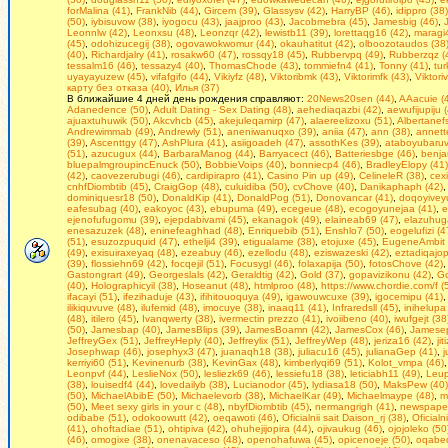
forMalina (41)
,
FrankNib (44)
,
Gircem (39)
,
Glassysv (42)
,
HarryBP (46)
,
idippro (38)
(50)
,
iybisuvow (38)
,
iyogocu (43)
,
jaajproo (43)
,
Jacobmebra (45)
,
Jamesbig (46)
,
Leonnlw (42)
,
Leonxsu (48)
,
Leonzqr (42)
,
lewistb11 (39)
,
lorettaqg16 (42)
,
maragi4
(45)
,
odohizucegij (38)
,
ogovawokwomur (44)
,
okauhatitut (42)
,
olboozotaudos (38
(40)
,
Richardjalry (41)
,
rosakw60 (47)
,
rossqy18 (45)
,
Rubbervpq (49)
,
Rubberzqz (
tessalm16 (46)
,
tessazy4 (40)
,
ThomasChode (43)
,
tommiefn4 (41)
,
Tonny (41)
,
tu
uyayayuzew (45)
,
vifafgifo (44)
,
Vikiyfz (48)
,
Viktoribmk (43)
,
Viktorimfk (43)
,
Viktori
карту без отказа (40)
,
Илья (37)
В ближайшие 4 дней день рождения справляют:
20News20sen (44)
,
AAacuie (
Adanedence (50)
,
Adult Dating - Seх Dating (48)
,
aehediaqazbi (42)
,
aewufijupiju 
ajuaxtuhuwik (50)
,
Akcvhcb (45)
,
akejuleqamirp (47)
,
alaereelizoxu (51)
,
Albertanefs
Andrewimmab (49)
,
Andrewly (51)
,
aneniwanuqxo (39)
,
aniia (47)
,
ann (38)
,
annett
(39)
,
Ascenttgy (47)
,
AshPlura (41)
,
asiigoadeh (47)
,
assothKes (39)
,
ataboyubaruv
(51)
,
azucugux (44)
,
BarbaraManog (44)
,
Barryacect (46)
,
Batteriesbge (46)
,
benja
bluepalmgroupincEnuck (50)
,
BobbieVoips (40)
,
bonniecp4 (46)
,
BradleyElopy (41)
(42)
,
caovezerubugi (46)
,
cardipirapro (41)
,
Casino Pin up (49)
,
CelineleR (38)
,
cex
cnhfDiombtib (45)
,
CraigGop (48)
,
culuidiba (50)
,
cvChove (40)
,
Danikaphaph (42)
dominiquesr18 (50)
,
DonaldKip (41)
,
DonaldPog (51)
,
Donovancar (41)
,
doqoyiveyu
eafesubag (40)
,
eakoyoc (43)
,
ebupuma (49)
,
ecegeue (48)
,
ecogoyunejaa (41)
,
e
ejenofufugomu (39)
,
ejepdabivami (45)
,
ekanagok (49)
,
elaineab69 (47)
,
elazuhug
enesazuzek (48)
,
eninefeaghhad (48)
,
Enriquebib (51)
,
Enshlo7 (50)
,
eogelufizi (4
(51)
,
esuzozpuquid (47)
,
ethelji4 (39)
,
etigualame (38)
,
etojuxe (45)
,
EugeneAmbit 
(49)
,
exisuiraxeyaq (48)
,
ezeabuy (46)
,
ezellodu (48)
,
eziswazeski (42)
,
eztadiqajop
(39)
,
flossiehn69 (42)
,
focqejil (51)
,
Focusygl (46)
,
folaxapija (50)
,
fotosChove (42)
Gastongrart (49)
,
Georgeslals (42)
,
Geraldtig (42)
,
Gold (37)
,
gopavizikonu (42)
,
Go
(40)
,
Holographicyil (38)
,
Hoseanut (48)
,
htmlproo (48)
,
https://www.chordie.com/f (
ifacayi (51)
,
ifezihaduje (43)
,
ifihitouoquya (49)
,
igawouwcuxe (39)
,
igocemipu (41)
ilikiquvuve (48)
,
ilufemid (48)
,
imocuye (38)
,
inaaq11 (41)
,
Infraredsll (45)
,
inihelupa
(48)
,
itilero (45)
,
Ivanqwerty (38)
,
ivermectin prezzo (41)
,
ivoiibeno (40)
,
iwufgejt (38
(50)
,
Jamesbap (40)
,
JamesBlips (39)
,
JamesBoamn (42)
,
JamesCox (46)
,
Jamesep
JeffreyGex (51)
,
JeffreyHeply (40)
,
Jeffreylix (51)
,
JeffreyWep (48)
,
jeriza16 (42)
,
ji
Josephwap (46)
,
josephyx3 (47)
,
juanaqh18 (38)
,
juliacu16 (45)
,
julianaGep (41)
,
j
kerriyi60 (51)
,
Kevinenurb (38)
,
KevinGax (48)
,
kimberlyqi69 (51)
,
Kolot_vmpa (46)
Leonpvf (44)
,
LeslieNox (50)
,
lesliezk69 (46)
,
lessiefu18 (38)
,
leticiabh11 (49)
,
Leup
(38)
,
louisedf4 (44)
,
lovedailyb (38)
,
Lucianodor (45)
,
lydiasa18 (50)
,
MaksPew (40)
(50)
,
MichaelAbibE (50)
,
Michaelevorb (38)
,
MichaelKar (49)
,
Michaelmaype (48)
,
m
(50)
,
Mееt sеxy girls in уour с (48)
,
nbyfDiombtib (45)
,
nermangrigh (41)
,
newspaper
odibabe (51)
,
odokoowutt (42)
,
oeqawoti (46)
,
Oficialnii sait Daison_rj (38)
,
Oficialn
(41)
,
ohoftadiae (51)
,
ohtipiva (42)
,
ohuhejijopira (44)
,
ojivaukug (46)
,
ojojoleko (50
(46)
,
omogixe (38)
,
onenavaceso (48)
,
openohafuwa (45)
,
opicenoeje (50)
,
oqabeq