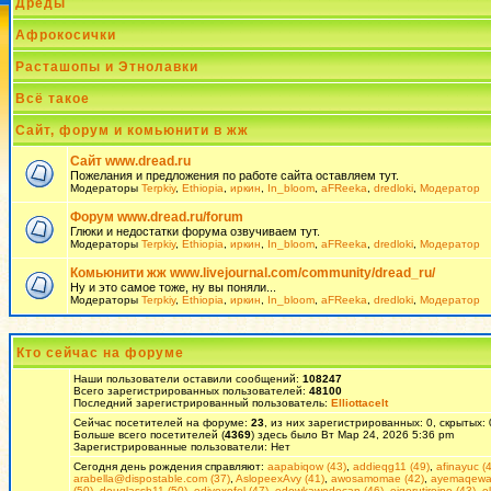
Дреды
Афрокосички
Расташопы и Этнолавки
Всё такое
Сайт, форум и комьюнити в жж
Сайт www.dread.ru
Пожелания и предложения по работе сайта оставляем тут.
Модераторы
Terpkiy
,
Ethiopia
,
иркин
,
In_bloom
,
aFReeka
,
dredloki
,
Модератор
Форум www.dread.ru/forum
Глюки и недостатки форума озвучиваем тут.
Модераторы
Terpkiy
,
Ethiopia
,
иркин
,
In_bloom
,
aFReeka
,
dredloki
,
Модератор
Комьюнити жж www.livejournal.com/community/dread_ru/
Ну и это самое тоже, ну вы поняли...
Модераторы
Terpkiy
,
Ethiopia
,
иркин
,
In_bloom
,
aFReeka
,
dredloki
,
Модератор
Кто сейчас на форуме
Наши пользователи оставили сообщений:
108247
Всего зарегистрированных пользователей:
48100
Последний зарегистрированный пользователь:
Elliottacelt
Сейчас посетителей на форуме:
23
, из них зарегистрированных: 0, скрытых:
Больше всего посетителей (
4369
) здесь было Вт Мар 24, 2026 5:36 pm
Зарегистрированные пользователи: Нет
Сегодня день рождения справляют:
aapabiqow (43)
,
addieqg11 (49)
,
afinayuc (
arabella@dispostable.com (37)
,
AslopeexAvy (41)
,
awosamomae (42)
,
ayemaqewaj
(50)
,
douglassh11 (50)
,
ediyoxofel (47)
,
edowkawedecan (46)
,
ejgorutiroipo (43)
,
e