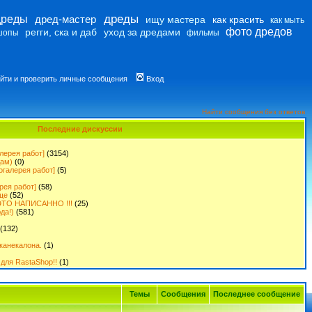
дреды
дреды
дред-мастер
ищу мастера
как красить
как мыть
фото дредов
регги, ска и даб
уход за дредами
шопы
фильмы
йти и проверить личные сообщения
Вход
Найти сообщения без ответов
Последние дискуссии
лерея работ]
(3154)
дам)
(0)
огалерея работ]
(5)
рея работ]
(58)
ще
(52)
ТО НАПИСАННО !!!
(25)
да!)
(581)
(132)
канекалона.
(1)
для RastaShop!!
(1)
Темы
Сообщения
Последнее сообщение