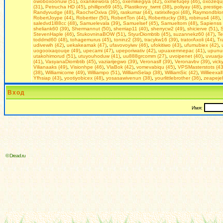
owoboxoonuw (51)
,
oxanikewora (45)
,
oxemikegiya (42)
,
oxmefuqeji (46)
,
oxozequp
(31)
,
Petrucha HD (45)
,
philliprx69 (45)
,
Plastikovy_twmt (38)
,
poliyay (48)
,
prestige-
Randyvudge (48)
,
RaocheOxiva (39)
,
raskumar (44)
,
ratirixifegoi (48)
,
Raymondblor
RobertJoype (44)
,
Robertter (50)
,
RobertTon (44)
,
Roberttucky (38)
,
robinus4 (48)
,
saledvd1l88cc (48)
,
Samuelevala (39)
,
Samuelsef (45)
,
Samueltom (48)
,
Sapienss 
sheliank60 (39)
,
Shermannut (50)
,
sherriap11 (40)
,
sherrycw2 (49)
,
shicierve (51)
,
S
StevenHaple (46)
,
StukovninaBOW (51)
,
StyurDiombtib (45)
,
suzannekz60 (47)
,
Te
toddmd60 (48)
,
tohagemurus (45)
,
toninz2 (39)
,
tracykw16 (39)
,
tratorAxoli (44)
,
Tr
udivewih (42)
,
uekakeamak (47)
,
ufavovoyiwv (46)
,
ufokitiwo (43)
,
ufumubiex (42)
,
uogooixaqouqe (49)
,
upecami (47)
,
upeporiwativ (42)
,
upuaxemnepac (41)
,
upunu
utakohimorud (51)
,
utuyouhoduw (41)
,
uu888grcomm (27)
,
uvoipenet (40)
,
uvuarju
(41)
,
VasyanaDiombtib (45)
,
vaziarijegwo (39)
,
Veronaslf (39)
,
Veronavbv (39)
,
vick
Vilianaaks (49)
,
Visionhpe (46)
,
VlaBok (42)
,
vomevabiqu (45)
,
VPSMasterstots (43
(38)
,
Williamicome (49)
,
Williampo (51)
,
WilliamSelap (38)
,
WilliamSic (42)
,
Willieexall
Yfhsiap (43)
,
yootiyobicex (48)
,
yosasawivenun (38)
,
yourlittlebrother (36)
,
zeapeje
Вход
Имя:
© Dread.ru