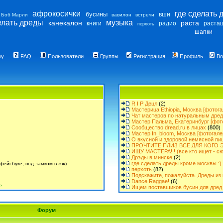
афрокосички
где сделать 
бусины
вши
Боб Марли
вавилон
встречи
елать дреды
музыка
канекалон
раста
книги
радио
раста
перхоть
шапки
му
FAQ
Пользователи
Группы
Регистрация
Профиль
Во
R I P Децл
(2)
Мастерица Ethiopia, Москва [фотога
Чат мастеров по натуральным дре
Мастер Пальма, Екатеринбург [фот
Сообщество dread.ru в лицах
(800)
Мастер In_bloom, Москва [фотогале
О вкусной и здоровой немясной пи
ПРОЧТИТЕ ПЛИЗ ВСЕ ДЛЯ КОГО Э
ИЩУ МАСТЕРА!!! (все кто ищет - сю
Дрэды в минске
(2)
где сделать дреды кроме москвы :)
фейсбуке, под замком в жж)
перхоть
(82)
Подскажите, пожалуйста. Дреды из 
Dance Raggae!
(6)
е
Ищем поставщиков бусин для дред 
Форум