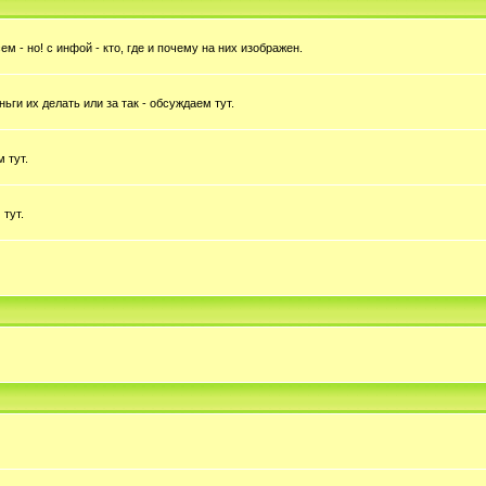
 - но! с инфой - кто, где и почему на них изображен.
ньги их делать или за так - обсуждаем тут.
 тут.
 тут.