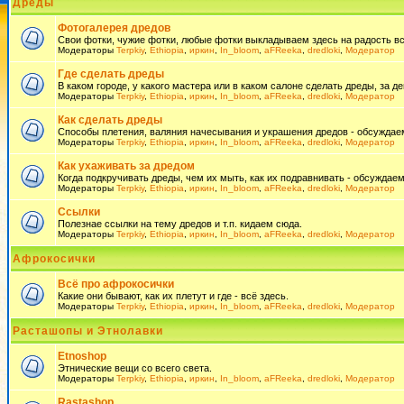
Дреды
Фотогалерея дредов
Свои фотки, чужие фотки, любые фотки выкладываем здесь на радость всем
Модераторы
Terpkiy
,
Ethiopia
,
иркин
,
In_bloom
,
aFReeka
,
dredloki
,
Модератор
Где сделать дреды
В каком городе, у какого мастера или в каком салоне сделать дреды, за де
Модераторы
Terpkiy
,
Ethiopia
,
иркин
,
In_bloom
,
aFReeka
,
dredloki
,
Модератор
Как сделать дреды
Способы плетения, валяния начесывания и украшения дредов - обсуждаем
Модераторы
Terpkiy
,
Ethiopia
,
иркин
,
In_bloom
,
aFReeka
,
dredloki
,
Модератор
Как ухаживать за дредом
Когда подкручивать дреды, чем их мыть, как их подравнивать - обсуждаем
Модераторы
Terpkiy
,
Ethiopia
,
иркин
,
In_bloom
,
aFReeka
,
dredloki
,
Модератор
Ссылки
Полезнае ссылки на тему дредов и т.п. кидаем сюда.
Модераторы
Terpkiy
,
Ethiopia
,
иркин
,
In_bloom
,
aFReeka
,
dredloki
,
Модератор
Афрокосички
Всё про афрокосички
Какие они бывают, как их плетут и где - всё здесь.
Модераторы
Terpkiy
,
Ethiopia
,
иркин
,
In_bloom
,
aFReeka
,
dredloki
,
Модератор
Расташопы и Этнолавки
Etnoshop
Этнические вещи со всего света.
Модераторы
Terpkiy
,
Ethiopia
,
иркин
,
In_bloom
,
aFReeka
,
dredloki
,
Модератор
Rastashop