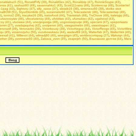
onaldabuch (51)
,
RonaldFrify (39)
,
RonaldGex (42)
,
Ronaldzip (47)
,
RonnieSoype (43)
,
enss (41)
,
sashazt60 (49)
,
savannahkz1 (43)
,
Scott111vatry (46)
,
Scottencop (48)
,
ScottieVef
-1pag (43)
,
Sightvvu (47)
,
silly_xassx (37)
,
silviaib16 (38)
,
simonexu60 (39)
,
skolko stoit
inaBOW (51)
,
StyurDiombtib (45)
,
suzannekz60 (47)
,
Telecasterslc (46)
,
Telecastertwp (46)
,
5)
,
toninz2 (39)
,
tracykw16 (39)
,
tratorAxoli (44)
,
Travistriah (48)
,
TrxChove (49)
,
ttaletyjpj (46)
,
,
ufavovoyiwv (46)
,
ufecelutenoy (49)
,
ufokitiwo (43)
,
ufumubiex (42)
,
ugaheod (43)
,
coy (41)
,
uluowaw (44)
,
unezjeqasiga (48)
,
uogooixaqouqe (49)
,
upecami (47)
,
upeporiwativ
omm (27)
,
uvadajaquhej (42)
,
uvoipenet (40)
,
uwagazinebn (46)
,
uwaotisapec (41)
,
eronaslf (39)
,
Veronavbv (39)
,
Victorbousy (39)
,
Victorhegop (44)
,
VictorReogs (45)
,
VictorWew
qu (45)
,
vosanozjuhu (50)
,
vuzubowukazu (44)
,
wadevl69 (43)
,
Walterfab (47)
,
WalterVek (40)
,
ieexall (41)
,
Willievot (44)
,
wilmadj60 (40)
,
wneqirigm (45)
,
worldescortspag (27)
,
Wpkviqn (44)
,
rother (36)
,
yvonnese60 (40)
,
Zabava_zvon (35)
,
zeapejeh (50)
,
Взыскание долгов (44)
,
Магн