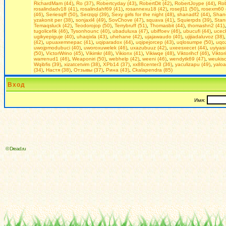
RichardMam (44)
,
Ro (37)
,
Robertcyday (43)
,
RobertDit (42)
,
RobertJoype (44)
,
Rob
rosalindadv18 (41)
,
rosalindahf69 (41)
,
rosannexu18 (42)
,
rosejl11 (50)
,
rosexm60 
(46)
,
Seriesqff (50)
,
Serzqqi (39)
,
Seхy girls for the night (48)
,
shanadf2 (44)
,
Shan
yzakonit per (38)
,
sonjaxl4 (49)
,
SovChove (47)
,
squava (41)
,
Squierpds (39)
,
Stan
Temaqsluck (42)
,
Teodorojop (50)
,
Terrybruff (51)
,
Thomasbit (44)
,
thomashn2 (41)
tugolicefik (46)
,
Tysonhounc (40)
,
ubaduluxa (47)
,
ubiffoev (46)
,
ubucufi (44)
,
uceck
ugikyepiguje (40)
,
uhaqixla (43)
,
uhehane (42)
,
ujajawaudo (40)
,
ujijiadaluvoz (38)
(42)
,
upuaxemnepac (41)
,
uqiparadox (44)
,
uqipejorcep (43)
,
uqlosumpe (50)
,
uqoz
uwojpmodubuci (40)
,
uworoxuwelek (46)
,
uxazubuuz (42)
,
uxeesxecet (44)
,
uyiyasi
(50)
,
VictorWrino (45)
,
Vikimkr (48)
,
Vikionx (41)
,
Vikiwqe (48)
,
Viktorihcf (46)
,
Viktor
warrenud1 (46)
,
Weaponiri (50)
,
webhelp (42)
,
weeni (46)
,
wendytk69 (47)
,
weukiso
Wqibfis (39)
,
xizatcetvim (38)
,
XPb14 (37)
,
xx88center3 (36)
,
yaculizapu (49)
,
yaloa
(34)
,
Настя (38)
,
Отзывы (37)
,
Рина (43)
,
Сkalapendra (85)
Вход
Имя:
© Dread.ru