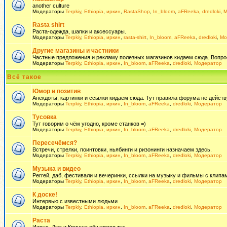
another culture
Модераторы
Terpkiy
,
Ethiopia
,
иркин
,
RastaShop
,
In_bloom
,
aFReeka
,
dredloki
,
М
Rasta shirt
Раста-одежда, шапки и аксессуары.
Модераторы
Terpkiy
,
Ethiopia
,
иркин
,
rasta-shirt
,
In_bloom
,
aFReeka
,
dredloki
,
Мо
Другие магазины и частники
Частные предложения и рекламу полезных магазинов кидаем сюда. Вопросы 
Модераторы
Terpkiy
,
Ethiopia
,
иркин
,
In_bloom
,
aFReeka
,
dredloki
,
Модератор
Всё такое
Юмор и позитив
Анекдоты, картинки и ссылки кидаем сюда. Тут правила форума не действ
Модераторы
Terpkiy
,
Ethiopia
,
иркин
,
In_bloom
,
aFReeka
,
dredloki
,
Модератор
Тусовка
Тут говорим о чём угодно, кроме станков =)
Модераторы
Terpkiy
,
Ethiopia
,
иркин
,
In_bloom
,
aFReeka
,
dredloki
,
Модератор
Пересечёмся?
Встречи, стрелки, поинтовки, ньябинги и ризонинги назначаем здесь.
Модераторы
Terpkiy
,
Ethiopia
,
иркин
,
In_bloom
,
aFReeka
,
dredloki
,
Модератор
Музыка и видео
Реггей, даб, фестивали и вечеринки, ссылки на музыку и фильмы с клипам
Модераторы
Terpkiy
,
Ethiopia
,
иркин
,
In_bloom
,
aFReeka
,
dredloki
,
Модератор
К доске!
Интервью с известными людьми
Модераторы
Terpkiy
,
Ethiopia
,
иркин
,
In_bloom
,
aFReeka
,
dredloki
,
Модератор
Раста