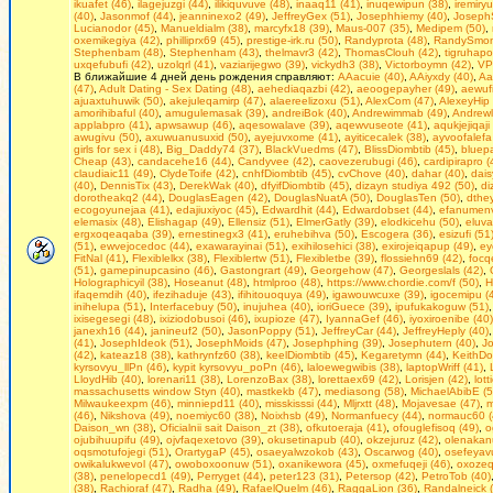
ikuafet (46)
,
ilagejuzgi (44)
,
ilikiquvuve (48)
,
inaaq11 (41)
,
inuqewipun (38)
,
iremiry
(40)
,
Jasonmof (44)
,
jeanninexo2 (49)
,
JeffreyGex (51)
,
Josephhiemy (40)
,
Joseph
Lucianodor (45)
,
Manueldialm (38)
,
marcyfx18 (39)
,
Maus-007 (35)
,
Medipem (50)
,
oxemikegiya (42)
,
philliprx69 (45)
,
prestige-irk.ru (50)
,
Randyprota (48)
,
RandySmoni
Stephenbam (48)
,
Stephenham (43)
,
thelmavr3 (42)
,
ThomasClouh (42)
,
tigruhapo
uxqefubufi (42)
,
uzolqrl (41)
,
vaziarijegwo (39)
,
vickydh3 (38)
,
Victorboymn (42)
,
VP
В ближайшие 4 дней день рождения справляют:
AAacuie (40)
,
AAiyxdy (40)
,
Aa
(47)
,
Adult Dating - Seх Dating (48)
,
aehediaqazbi (42)
,
aeoogepayher (49)
,
aewufi
ajuaxtuhuwik (50)
,
akejuleqamirp (47)
,
alaereelizoxu (51)
,
AlexCom (47)
,
AlexeyHip 
amorihibaful (40)
,
amugulemasak (39)
,
andreiBok (40)
,
Andrewimmab (49)
,
Andrewl
applabpro (41)
,
apwsawup (46)
,
aqesowalave (39)
,
aqewvuseote (41)
,
aqukjejiqaji
awugivu (50)
,
axuwuanusuxid (50)
,
ayejuvxome (41)
,
ayiticecalek (38)
,
ayvoofalefa
girls fоr seх i (48)
,
Big_Daddy74 (37)
,
BlackVuedms (47)
,
BlissDiombtib (45)
,
bluep
Cheap (43)
,
candacehe16 (44)
,
Candyvee (42)
,
caovezerubugi (46)
,
cardipirapro (
claudiaic11 (49)
,
ClydeToife (42)
,
cnhfDiombtib (45)
,
cvChove (40)
,
dahar (40)
,
dais
(40)
,
DennisTix (43)
,
DerekWak (40)
,
dfyifDiombtib (45)
,
dizayn studiya 492 (50)
,
di
dorotheakq2 (44)
,
DouglasEagen (42)
,
DouglasNuatA (50)
,
DouglasTen (50)
,
dthe
ecogoyunejaa (41)
,
edajiuxiyoc (45)
,
Edwardhit (44)
,
Edwardobset (44)
,
efanumenv
elemasix (48)
,
Elishagap (49)
,
Ellensiz (51)
,
ElmerGatly (39)
,
elodkicehu (50)
,
eluva
ergxoqeaqaba (39)
,
ernestinegx3 (41)
,
eruhebihva (50)
,
Escogera (36)
,
esizufi (51
(51)
,
ewvejocedoc (44)
,
exawarayinai (51)
,
exihilosehici (38)
,
exirojeiqapup (49)
,
ey
FitNal (41)
,
Flexiblelkx (38)
,
Flexiblertw (51)
,
Flexibletbe (39)
,
flossiehn69 (42)
,
focqe
(51)
,
gamepinupcasino (46)
,
Gastongrart (49)
,
Georgehow (47)
,
Georgeslals (42)
,
Holographicyil (38)
,
Hoseanut (48)
,
htmlproo (48)
,
https://www.chordie.com/f (50)
,
H
ifaqemdih (40)
,
ifezihaduje (43)
,
ifihitouoquya (49)
,
igawouwcuxe (39)
,
igocemipu (
inihelupa (51)
,
Interfacebuy (50)
,
inujuhea (40)
,
ioriGuece (39)
,
ipufukakoguw (51)
ixisegesegi (48)
,
ixiziodobusoi (46)
,
ixupioze (47)
,
IyannaGef (46)
,
iyoxiroenibe (40)
janexh16 (44)
,
janineuf2 (50)
,
JasonPoppy (51)
,
JeffreyCar (44)
,
JeffreyHeply (40)
(41)
,
JosephIdeok (51)
,
JosephMoids (47)
,
Josephphing (39)
,
Josephutern (40)
,
J
(42)
,
kateaz18 (38)
,
kathrynfz60 (38)
,
keelDiombtib (45)
,
Kegaretymn (44)
,
KeithDo
kyrsovyu_llPn (46)
,
kypit kyrsovyu_poPn (46)
,
laloewegwibis (38)
,
laptopWriff (41)
,
LloydHib (40)
,
lorenari11 (38)
,
LorenzoBax (38)
,
lorettaex69 (42)
,
Lorisjen (42)
,
lot
massachusetts window Styn (40)
,
mastkekb (47)
,
mediasong (58)
,
MichaelAbibE (5
Milwaukeexpm (46)
,
minniepd11 (40)
,
misskisssi (44)
,
Mljrxtt (48)
,
Mojavesae (47)
,
m
(46)
,
Nikshova (49)
,
noemiyc60 (38)
,
Noixhsb (49)
,
Normanfuecy (44)
,
normauc60 (
Daison_wn (38)
,
Oficialnii sait Daison_zt (38)
,
ofkutoeraja (41)
,
ofouglefisoq (49)
,
o
ojubihuupifu (49)
,
ojvfaqexetovo (39)
,
okusetinapub (40)
,
okzejuruz (42)
,
olenakan
oqsmotufojegi (51)
,
OrartygaP (45)
,
osaeyalwzokob (43)
,
Oscarwog (40)
,
osefeyavu
owikalukwevol (47)
,
owoboxoonuw (51)
,
oxanikewora (45)
,
oxmefuqeji (46)
,
oxozeq
(38)
,
penelopecd1 (49)
,
Perryget (44)
,
peter123 (31)
,
Petersop (42)
,
PetroTob (40)
(38)
,
Rachioraf (47)
,
Radha (49)
,
RafaelQuelm (46)
,
RaggaLion (36)
,
Randalneick 