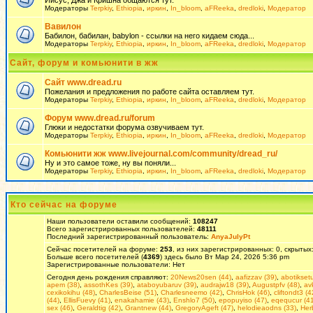
Иисус, Джа и Кришна общаются тут.
Модераторы
Terpkiy
,
Ethiopia
,
иркин
,
In_bloom
,
aFReeka
,
dredloki
,
Модератор
Вавилон
Бабилон, бабилан, babylon - ссылки на него кидаем сюда...
Модераторы
Terpkiy
,
Ethiopia
,
иркин
,
In_bloom
,
aFReeka
,
dredloki
,
Модератор
Сайт, форум и комьюнити в жж
Сайт www.dread.ru
Пожелания и предложения по работе сайта оставляем тут.
Модераторы
Terpkiy
,
Ethiopia
,
иркин
,
In_bloom
,
aFReeka
,
dredloki
,
Модератор
Форум www.dread.ru/forum
Глюки и недостатки форума озвучиваем тут.
Модераторы
Terpkiy
,
Ethiopia
,
иркин
,
In_bloom
,
aFReeka
,
dredloki
,
Модератор
Комьюнити жж www.livejournal.com/community/dread_ru/
Ну и это самое тоже, ну вы поняли...
Модераторы
Terpkiy
,
Ethiopia
,
иркин
,
In_bloom
,
aFReeka
,
dredloki
,
Модератор
Кто сейчас на форуме
Наши пользователи оставили сообщений:
108247
Всего зарегистрированных пользователей:
48111
Последний зарегистрированный пользователь:
AnyaJulyPt
Сейчас посетителей на форуме:
253
, из них зарегистрированных: 0, скрытых
Больше всего посетителей (
4369
) здесь было Вт Мар 24, 2026 5:36 pm
Зарегистрированные пользователи: Нет
Сегодня день рождения справляют:
20News20sen (44)
,
aafizzav (39)
,
abotikset
apem (38)
,
assothKes (39)
,
ataboyubaruv (39)
,
audrajw18 (39)
,
Augustpfv (48)
,
av
cexikokihu (48)
,
CharlesBeise (51)
,
Charlesneemo (42)
,
ChrisHok (46)
,
cliftondt3 (4
(44)
,
EllisFuevy (41)
,
enakahamie (43)
,
Enshlo7 (50)
,
epopuyiso (47)
,
eqequcur (41
sex (46)
,
Geraldtig (42)
,
Grantnew (44)
,
GregoryAgeft (47)
,
helodieaodns (33)
,
Her