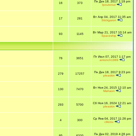
Пн Дек 18, 2017 1:19 pm
16
373
Ipoutonut
Вт Апр 04, 2017 11:35 am
17
281
Stickgaron
Вт Мар 21, 2017 10:14 am
93
1145
Spaceship
Пт Июл 07, 2017 1:17 pm
76
3651
antonch1989
Пн Дек 18, 2017 9:23 pm
279
17257
pleaskin
Вт Ноя 24, 2015 12:10 am
130
7470
Mahaon
Сб Ноя 16, 2024 12:21 am
293
5700
pleaskin
Ср Янв 04, 2017 11:26 pm
4
300
ciferov
Пн Дек 02, 2019 4:28 pm
95
6320