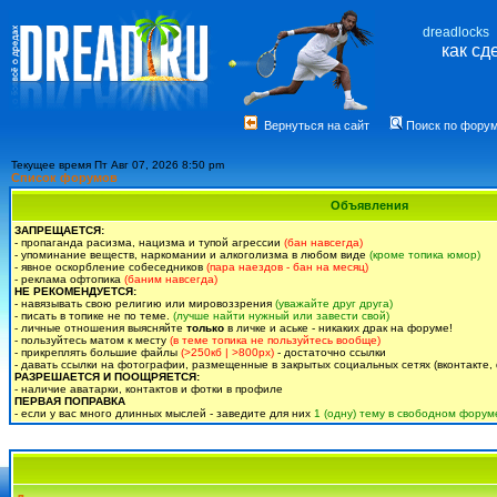
dreadlocks
как сд
Вернуться на сайт
Поиск по фору
Текущее время Пт Авг 07, 2026 8:50 pm
Список форумов
Объявления
ЗАПРЕЩАЕТСЯ:
- пропаганда расизма, нацизма и тупой агрессии
(бан навсегда)
- упоминание веществ, наркомании и алкоголизма в любом виде
(кроме топика юмор)
- явное оскорбление собеседников
(пара наездов - бан на месяц)
- реклама офтопика
(баним навсегда)
НЕ РЕКОМЕНДУЕТСЯ:
- навязывать свою религию или мировоззрения
(уважайте друг друга)
- писать в топике не по теме.
(лучше найти нужный или завести свой)
- личные отношения выясняйте
только
в личке и аське - никаких драк на форуме!
- пользуйтесь матом к месту
(в теме топика не пользуйтесь вообще)
- прикреплять большие файлы
(>250кб | >800px)
- достаточно ссылки
- давать ссылки на фотографии, размещенные в закрытых социальных сетях (вконтакте, 
РАЗРЕШАЕТСЯ И ПООЩРЯЕТСЯ:
- наличие аватарки, контактов и фотки в профиле
ПЕРВАЯ ПОПРАВКА
- если у вас много длинных мыслей - заведите для них
1 (одну) тему в свободном форум