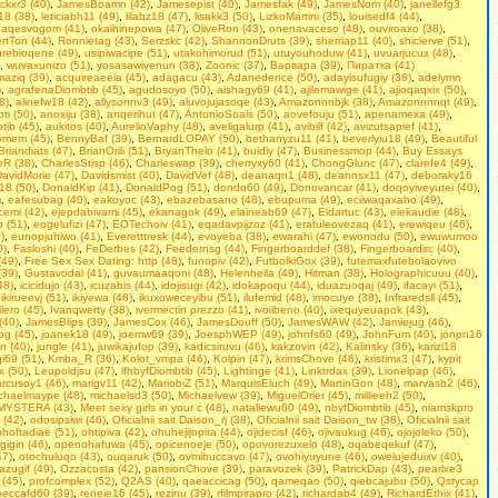
ackxr3 (40)
,
JamesBoamn (42)
,
Jamesepist (40)
,
Jamesfak (49)
,
JamesNom (40)
,
janellefg3
18 (38)
,
leticiabh11 (49)
,
lilabz18 (47)
,
lisakk3 (50)
,
LizkoMartini (35)
,
louisedf4 (44)
,
aqesvogom (41)
,
okaihinepowa (47)
,
OliveRon (43)
,
onenavaceso (48)
,
ouviroaxo (38)
,
rtTon (44)
,
Ronnietag (43)
,
Serzskc (42)
,
ShannonDruts (39)
,
sherriap11 (40)
,
shicierve (51)
,
rebioqene (49)
,
usipiwacipe (51)
,
utakohimorud (51)
,
utuyouhoduw (41)
,
uvuarjucux (48)
,
,
wuvaxunizo (51)
,
yosasawivenun (38)
,
Zoonic (37)
,
Варвара (39)
,
Пиратка (41)
aziq (39)
,
acquireaeeia (45)
,
adagacu (43)
,
Adanedence (50)
,
adayisufugiy (38)
,
adelymn
)
,
agrafenaDiombtib (45)
,
agudosoyo (50)
,
aishagy69 (41)
,
ajilemawige (41)
,
ajioqaqxix (50)
,
8)
,
alinefw18 (42)
,
allysonnv3 (49)
,
aluvojujasoqe (43)
,
Amazonnnbjk (38)
,
Amazonnnnqt (49)
,
ti (50)
,
anoxiju (38)
,
anqerihut (47)
,
AntonioSoals (50)
,
aovefouju (51)
,
apenamexa (49)
,
tib (45)
,
aukitos (40)
,
AurelioVaphy (48)
,
aveligalurp (41)
,
avibilf (42)
,
avizutsapief (41)
,
ymem (45)
,
BennyBaf (39)
,
BernardLOPAY (50)
,
bethanyzu11 (41)
,
beverlyiu18 (49)
,
Beаutiful
Briandiats (47)
,
BrianOrili (51)
,
BryanThelo (41)
,
buidly (47)
,
Businessmop (44)
,
Buy Essays
eR (38)
,
CharlesStisp (46)
,
Charleswap (39)
,
cherryxy60 (41)
,
ChongGlunc (47)
,
clarefe4 (49)
,
avidMorie (47)
,
Davidsmist (40)
,
DavidVef (48)
,
deanaqn1 (48)
,
deannsx11 (47)
,
deboraky16
18 (50)
,
DonaldKip (41)
,
DonaldPog (51)
,
dondo60 (49)
,
Donovancar (41)
,
doqoyiveyutei (40)
,
)
,
eafesubag (40)
,
eakoyoc (43)
,
ebazebasano (48)
,
ebupuma (49)
,
eciiwaqaxaho (49)
,
cemi (42)
,
ejepdabivami (45)
,
ekanagok (49)
,
elaineab69 (47)
,
Eldartuc (43)
,
elekaudie (48)
,
b (51)
,
eogelufizi (47)
,
EOTechoiv (41)
,
eqadavpijzoz (41)
,
eratuleovezaq (41)
,
erewiqeu (46)
,
)
,
eunopjuhiwo (41)
,
Everetttresk (44)
,
evoyeba (38)
,
ewarahi (47)
,
ewonodu (50)
,
ewuwumoo
0)
,
Fasloshi (40)
,
FeDerbes (42)
,
Feedernsg (44)
,
Fingerboarddef (38)
,
Fingerboardirc (40)
,
(49)
,
Frее Seх Sех Dаting: http (48)
,
funopiv (42)
,
FutbolkiGox (39)
,
futemaxfutebolaovivo
(39)
,
Gustavodal (41)
,
guvaumaaqoni (48)
,
Helenheila (49)
,
Hitman (38)
,
Holographicuuu (40)
,
48)
,
icicidujo (43)
,
icuzabis (44)
,
idojisugi (42)
,
idokapoqu (44)
,
iduazuoqaj (49)
,
ifacayi (51)
,
,
ikirueevj (51)
,
ikiyewa (48)
,
ikuxoweceyibu (51)
,
ilufemid (48)
,
imocuye (38)
,
Infraredsll (45)
,
tilero (45)
,
Ivanqwerty (38)
,
ivermectin prezzo (41)
,
ivoiibeno (40)
,
ixequyeuapok (43)
,
(40)
,
JamesBlips (39)
,
JamesCox (46)
,
JamesDouff (50)
,
JamesWAW (42)
,
Jamiejug (46)
,
kog (45)
,
joanek18 (49)
,
joemw69 (39)
,
JoesphWEP (49)
,
johnfs60 (49)
,
JohnFum (40)
,
jonpn16
n (40)
,
jungle (41)
,
juwikajufop (39)
,
kadicsiruvu (46)
,
kakzovin (42)
,
Kalinsky (36)
,
karizi18
qi69 (51)
,
Kmba_R (36)
,
Kolot_vmpa (46)
,
Kolpin (47)
,
krimsChove (46)
,
kristimx3 (47)
,
kypit
x (50)
,
Leupoldjsu (47)
,
lfhbyfDiombtib (45)
,
Lightinge (41)
,
Linktrdax (39)
,
Lionelpap (46)
,
rcusoy1 (46)
,
marigv11 (42)
,
MariobiZ (51)
,
MarquisEluch (49)
,
MartinGon (48)
,
marvasb2 (46)
,
chaelmaype (48)
,
michaelsd3 (50)
,
Michaelvew (39)
,
MiguelOrier (45)
,
millieeh2 (50)
,
MYSTERA (43)
,
Mееt sеxy girls in уour с (48)
,
nataliewu60 (49)
,
nbyfDiombtib (45)
,
niamskpro
 (42)
,
odosipsiwi (46)
,
Oficialnii sait Daison_rj (38)
,
Oficialnii sait Daison_tw (38)
,
Oficialnii sait
ohoftadiae (51)
,
ohtipiva (42)
,
ohuhejijopira (44)
,
ojidecisf (46)
,
ojivaukug (46)
,
ojojoleko (50)
,
gigin (46)
,
openohafuwa (45)
,
opicenoeje (50)
,
opovorezuxelo (48)
,
oqabeqekuf (47)
,
47)
,
otochuluqo (43)
,
ouqaruk (50)
,
ovmibuccavo (47)
,
ovohiyuyune (46)
,
owelujeduixv (40)
,
azugif (49)
,
Ozzacosta (42)
,
pansionChove (39)
,
paravozek (39)
,
PatrickDap (43)
,
pearlxe3
 (45)
,
profcomplex (52)
,
Q2AS (40)
,
qaeaccicag (50)
,
qameqao (50)
,
qiebcajubu (50)
,
Qstycap
beccafd60 (39)
,
reneie16 (45)
,
rezinu (39)
,
rfilmpirapro (42)
,
richardab4 (49)
,
RichardEthix (41)
,