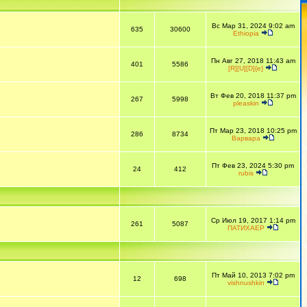
Вс Мар 31, 2024 9:02 am
635
30600
Ethiopia
Пн Авг 27, 2018 11:43 am
401
5586
[R][U][D]{e}
Вт Фев 20, 2018 11:37 pm
267
5998
pleaskin
Пт Мар 23, 2018 10:25 pm
286
8734
Варвара
Пт Фев 23, 2024 5:30 pm
24
412
rubis
Ср Июл 19, 2017 1:14 pm
261
5087
ПАТИХАЕР
Пт Май 10, 2013 7:02 pm
12
698
vishnushkin