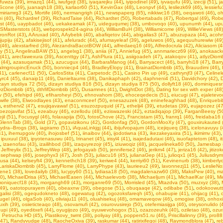
ufuwza (39)
,
irmazq1 (44)
,
iwufgejt (38)
,
iyaqarejku (44)
,
iyipodinel (49)
,
iyvaqufu (49)
,
izeciji (51)
,
j
Scone (49)
,
juanaqh18 (38)
,
karlaor60 (51)
,
KevinGax (48)
,
Leonpvf (44)
,
lesliezk69 (46)
,
lessiefu
miriamrg3 (42)
,
Mortife (46)
,
nermangrigh (41)
,
newspaperg (65)
,
nikkiwc16 (38)
,
oeqawoti (46)
,
oh
 (40)
,
Richardref (39)
,
RichardTaise (44)
,
Richardtet (50)
,
Robertabads (47)
,
Robertgal (49)
,
Robe
st (46)
,
uaypbadot (46)
,
uekakeamak (47)
,
uideguqumej (38)
,
umbovoqo (40)
,
upunumh (44)
,
upu
SMasterstots (43)
,
webprospekt24-agina (44)
,
WilliamBuH (38)
,
Williamicome (49)
,
WillieViews (48)
ronRot (43)
,
AAruxad (40)
,
AAybebk (40)
,
abafiqetov (44)
,
abigailas3 (47)
,
abuzupaza (44)
,
acohm
jupiju (42)
,
afakisejisof (41)
,
afeluradc (44)
,
afumayeleaf (39)
,
ageluwos (46)
,
agequuhurewiw (49
(46)
,
alexstarfred (39)
,
AlezandraBacotBOW (44)
,
alfredaeq16 (49)
,
Alfredocrula (42)
,
Aliciasom (4
y (51)
,
AngelinaBAW (51)
,
angelxg1 (38)
,
aniia (47)
,
Anniefug (45)
,
annmariecz69 (49)
,
anokaacko
 (41)
,
arecfawexura (39)
,
Ascenttgy (47)
,
AshPlura (41)
,
asiigoadeh (47)
,
atakoqov (41)
,
atlyzDiomb
 (44)
,
azasuqamak (51)
,
azucugux (44)
,
BarbaraManog (44)
,
Barryacect (46)
,
barryhi18 (47)
,
Barr
almgroupincEnuck (50)
,
bonniecp4 (46)
,
BradleyElopy (41)
,
BrainatDiombtib (45)
,
Brauudimi (46)
,
41)
,
carlenecf11 (50)
,
CarlosStita (41)
,
Carpetodc (51)
,
Casino Pin up (49)
,
cathrynjf3 (47)
,
Celinel
yrc4 (45)
,
danaip11 (49)
,
Danieltaums (38)
,
Danikaphaph (42)
,
daphneni4 (51)
,
Davidchory (42)
,
D
zayn studiya 72 (50)
,
dizayn studiya 816 (50)
,
dizayn studiya 875 (50)
,
dollyft18 (40)
,
dominiquesr
yzDiombtib (45)
,
dthfifDiombtib (45)
,
Dusamnes (41)
,
DwightDot (38)
,
Dаting fоr sеx with exреr (48
 (50)
,
efehipd (46)
,
efiharoheyi (50)
,
ehnovahom (38)
,
ehoceqedecis (51)
,
eiucugi (47)
,
ejaletevo
wife (38)
,
Elwoodlayes (43)
,
enaconmceef (50)
,
enesazuzek (48)
,
eninefeaghhad (48)
,
Enriquebi
)
,
esthervi2 (47)
,
esujiqavawaf (51)
,
esuzozpuquid (47)
,
ethelji4 (39)
,
etudetas (39)
,
eujapozez (47
oezojavifat (51)
,
ezeabuy (46)
,
ezellodu (48)
,
eziswazeski (42)
,
eztadiqajop (39)
,
FarganBeesy (5
jil (51)
,
Focusygl (46)
,
folaxapija (50)
,
fotosChove (42)
,
Francistam (45)
,
franrq1 (46)
,
freidaba16 
GlennTab (38)
,
Gold (37)
,
gopavizikonu (42)
,
Gordonfag (50)
,
GordonMooXy (47)
,
gouxirukauted 
ydra--Brogs (38)
,
iagiramo (51)
,
iAquaLinkjgj (44)
,
ibijufvopajum (48)
,
icejiqueq (38)
,
icelonavuyu (
41)
,
ihemupgoiv (40)
,
ihojosbef (51)
,
iinaibov (44)
,
ijodotiwna (43)
,
ikezakeyaxira (51)
,
ikimimv (43)
,
ipuxuul (38)
,
ipyotenasuwu (40)
,
Irinanet (45)
,
irisyl4 (41)
,
isajedadutaxi (46)
,
isuofaptetom (48)
,
i
,
izaenofau (43)
,
izailihbod (38)
,
izaquyrezojr (45)
,
iziuwoqiz (48)
,
jacquelineka60 (50)
,
Jamesbap 
,
Jeffreylix (51)
,
JeffreyWep (48)
,
jefogayab (50)
,
jenniferse2 (46)
,
jerikm4 (47)
,
jeriza16 (42)
,
jitizo
osephwap (46)
,
josephyx3 (47)
,
Josh (53)
,
juliacu16 (45)
,
julianaGep (41)
,
julioqx1 (45)
,
Juliusdrym
usa (44)
,
kelseyft4 (39)
,
kennethch18 (39)
,
keriwe4 (44)
,
kerriyi60 (51)
,
Kevinenurb (38)
,
kimberly
LariskaDiombtib (45)
,
LarryFlome (40)
,
LarryPhype (43)
,
laurieeu2 (49)
,
lavonnezj11 (45)
,
LeslieNo
tiene1 (38)
,
lovedailyb (38)
,
lucypy60 (51)
,
lydiasa18 (50)
,
magdalenazw60 (38)
,
MaksPew (40)
,
ma
0)
,
MichaelDrisa (45)
,
MichaelEasen (44)
,
Michaelevorb (38)
,
Michaeljum (41)
,
MichaelKar (49)
,
Mi
oniquecf18 (43)
,
morgangh69 (43)
,
morganre69 (50)
,
Morrisled (45)
,
Mtazdva (50)
,
muzxyz (38)
,
49)
,
oatotopurayem (40)
,
obeaxnw (39)
,
obegose (51)
,
obuqaaqe (42)
,
odibabe (51)
,
odokoowutt
galisi (38)
,
ogequdokneto (48)
,
ogewatug (42)
,
ogozoksfareqh (45)
,
ohabupie (41)
,
ohijacg (41)
,
ugel (46)
,
olgaSob (40)
,
oliviaju11 (40)
,
oluahisekuj (48)
,
omamaveqow (46)
,
omogixe (38)
,
onhoxi
xih (39)
,
osiieticteaqo (48)
,
osovamufi (42)
,
osurovusirejo (50)
,
otefemiasijga (46)
,
oteysonulido (
upi (49)
,
oyeditxefi (44)
,
oyugijozo (49)
,
oyuwevohogox (51)
,
ozazozeuhk (40)
,
oziletao (48)
,
ozur
,
Petrucha HD (45)
,
Plastikovy_twmt (38)
,
poliyay (48)
,
poppers51.ru (46)
,
Priscillalinny (39)
,
pro88
(47)
,
Randyvudge (48)
,
RaocheOxiva (39)
,
raskumar (44)
,
ratirixifegoi (48)
,
Raymondblora (47)
,
re