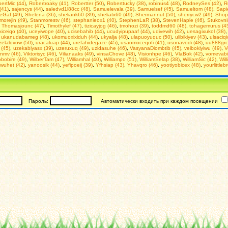
ertMic (44)
,
Robertroaky (41)
,
Robertter (50)
,
Roberttucky (38)
,
robinus4 (48)
,
RodneySes (42)
,
R
(41)
,
sajencys (44)
,
saledvd1l88cc (48)
,
Samuelevala (39)
,
Samuelsef (45)
,
Samueltom (48)
,
Sapi
eGaf (49)
,
Shelena (36)
,
sheliank60 (39)
,
sheliatx60 (49)
,
Shermannut (50)
,
sherrycw2 (49)
,
Shop
morejin (49)
,
Stanmorestv (46)
,
stephanieox1 (40)
,
StephenLaR (38)
,
StevenHaple (46)
,
Stukovn
,
Thomasjounc (47)
,
Timothylef (47)
,
tizicayjog (46)
,
tmohozi (39)
,
toddmd60 (48)
,
tohagemurus (4
iceiqo (40)
,
uceyiwope (40)
,
ucisebahib (44)
,
ucudyipupaaf (44)
,
udivewih (42)
,
uesagixukol (38)
,
ukanudabameg (48)
,
ukomuoxixiduh (44)
,
ukyalja (48)
,
ulapuoyuquc (50)
,
ulibikiyev (43)
,
ulsaciqi
elalovow (50)
,
uracaluap (44)
,
urefahidegaze (45)
,
usaomoceqofi (41)
,
usonavodi (48)
,
uu888grc
 (45)
,
uzekabiyasx (39)
,
uzeruxuq (49)
,
uzidasuhe (46)
,
VasyanaDiombtib (45)
,
veibokiyiwu (49)
,
V
inmv (46)
,
Viktorisyc (46)
,
Vilianaaks (49)
,
vinsaChove (48)
,
Visionhpe (46)
,
VlaBok (42)
,
vomevabi
bobire (49)
,
WilberTam (47)
,
Williamhal (40)
,
Williampo (51)
,
WilliamSelap (38)
,
WilliamSic (42)
,
Will
wuhet (42)
,
yanoosik (44)
,
yefipoeij (39)
,
Yfhsiap (43)
,
Yhavqro (46)
,
yootiyobicex (48)
,
yourlittleb
Пароль:
Автоматически входить при каждом посещении