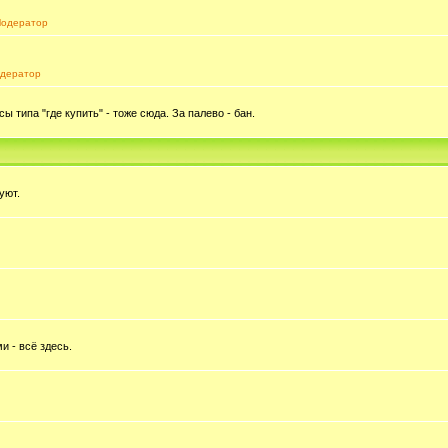
одератор
дератор
типа "где купить" - тоже сюда. За палево - бан.
уют.
и - всё здесь.