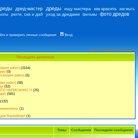
дреды
дреды
дред-мастер
ищу мастера
как красить
как мыть
фото дредов
регги, ска и даб
уход за дредами
шопы
фильмы
йти и проверить личные сообщения
Вход
Найти сообщения без ответов
Последние дискуссии
лерея работ]
(3154)
дам)
(0)
огалерея работ]
(5)
рея работ]
(58)
ще
(52)
ТО НАПИСАННО !!!
(25)
да!)
(581)
(132)
канекалона.
(1)
для RastaShop!!
(1)
Темы
Сообщения
Последнее сообщение