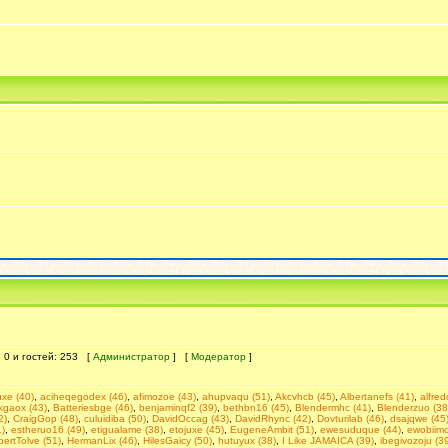
: 0 и гостей: 253 [
Администратор
] [
Модератор
]
uxe (40)
,
aciheqegodex (46)
,
afimozoe (43)
,
ahupvaqu (51)
,
Akcvhcb (45)
,
Albertanefs (41)
,
alfre
kgaox (43)
,
Batteriesbge (46)
,
benjaminqf2 (39)
,
bethbn16 (45)
,
Blendermhc (41)
,
Blenderzuo (38
2)
,
CraigGop (48)
,
culuidiba (50)
,
DavidOccag (43)
,
DavidRhync (42)
,
Dovturilab (46)
,
dsajqwe (45
)
,
estheruo16 (49)
,
etigualame (38)
,
etojuxe (45)
,
EugeneAmbit (51)
,
ewesuduque (44)
,
ewobiimo
bertTolve (51)
,
HermanLix (46)
,
HilesGaicy (50)
,
hutuyux (38)
,
I Like JAMAICA (39)
,
ibegivozoju (3