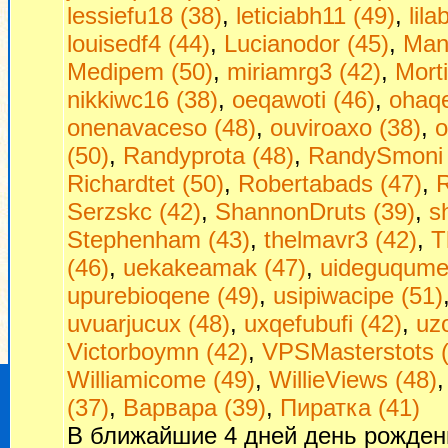
lessiefu18 (38)
,
leticiabh11 (49)
,
lil
louisedf4 (44)
,
Lucianodor (45)
,
Man
Medipem (50)
,
miriamrg3 (42)
,
Morti
nikkiwc16 (38)
,
oeqawoti (46)
,
ohaq
onenavaceso (48)
,
ouviroaxo (38)
,
o
(50)
,
Randyprota (48)
,
RandySmoni 
Richardtet (50)
,
Robertabads (47)
,
R
Serzskc (42)
,
ShannonDruts (39)
,
s
Stephenham (43)
,
thelmavr3 (42)
,
T
(46)
,
uekakeamak (47)
,
uideguqumej
upurebioqene (49)
,
usipiwacipe (51)
uvuarjucux (48)
,
uxqefubufi (42)
,
uzo
Victorboymn (42)
,
VPSMasterstots 
Williamicome (49)
,
WillieViews (48)
(37)
,
Варвара (39)
,
Пиратка (41)
В ближайшие 4 дней день рожден