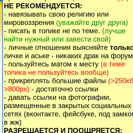
НЕ РЕКОМЕНДУЕТСЯ:
- навязывать свою религию или
мировоззрения
(уважайте друг друга)
- писать в топике не по теме.
(лучше
найти нужный или завести свой)
- личные отношения выясняйте
тольк
личке и аське - никаких драк на форум
- пользуйтесь матом к месту
(в теме
топика не пользуйтесь вообще)
- прикреплять большие файлы
(>250кб
>800px)
- достаточно ссылки
- давать ссылки на фотографии,
размещенные в закрытых социальных
сетях (вконтакте, фейсбуке, под замк
в жж)
РАЗРЕШАЕТСЯ И ПООЩРЯЕТСЯ: