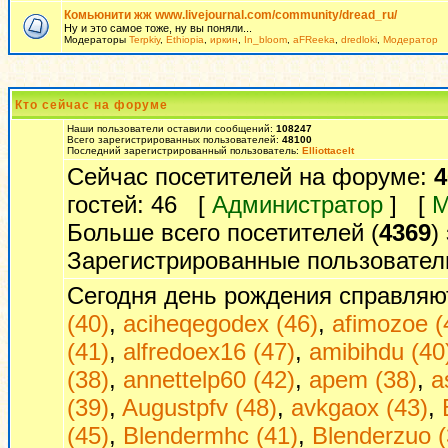
Комьюнити жж www.livejournal.com/community/dread_ru/
Ну и это самое тоже, ну вы поняли...
Модераторы
Terpkiy
,
Ethiopia
,
иркин
,
In_bloom
,
aFReeka
,
dredloki
,
Модератор
Кто сейчас на форуме
Наши пользователи оставили сообщений:
108247
Всего зарегистрированных пользователей:
48100
Последний зарегистрированный пользователь:
Elliottacelt
Сейчас посетителей на форуме:
4
гостей: 46 [
Администратор
] [
М
Больше всего посетителей (
4369
)
Зарегистрированные пользовател
Сегодня день рождения справляю
(40)
,
aciheqegodex (46)
,
afimozoe (
(41)
,
alfredoex16 (47)
,
amibihdu (40
(38)
,
annettelp60 (42)
,
apem (38)
,
a
(39)
,
Augustpfv (48)
,
avkgaox (43)
,
(45)
,
Blendermhc (41)
,
Blenderzuo (