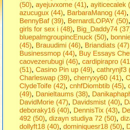
(50)
,
ayejuvxome (41)
,
ayiticecalek 
azucugux (44)
,
BarbaraManog (44)
BennyBaf (39)
,
BernardLOPAY (50)
girls fоr seх i (48)
,
Big_Daddy74 (37
bluepalmgroupincEnuck (50)
,
bonni
(45)
,
Brauudimi (46)
,
Briandiats (47)
Businessmop (44)
,
Buy Essays Che
caovezerubugi (46)
,
cardipirapro (41
(51)
,
Casino Pin up (49)
,
cathrynjf3 
Charleswap (39)
,
cherryxy60 (41)
,
C
ClydeToife (42)
,
cnhfDiombtib (45)
,
(49)
,
Danieltaums (38)
,
Danikaphaph
DavidMorie (47)
,
Davidsmist (40)
,
D
deboraky16 (40)
,
DennisTix (43)
,
De
492 (50)
,
dizayn studiya 72 (50)
,
diz
dollyft18 (40)
,
dominiquesr18 (50)
,
D