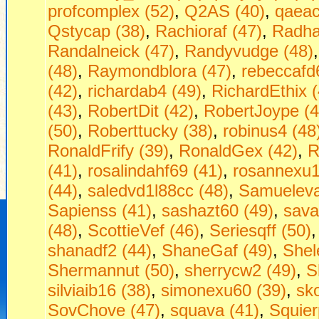
profcomplex (52)
,
Q2AS (40)
,
qaeac
Qstycap (38)
,
Rachioraf (47)
,
Radha
Randalneick (47)
,
Randyvudge (48)
(48)
,
Raymondblora (47)
,
rebeccafd
(42)
,
richardab4 (49)
,
RichardEthix (
(43)
,
RobertDit (42)
,
RobertJoype (4
(50)
,
Roberttucky (38)
,
robinus4 (48
RonaldFrify (39)
,
RonaldGex (42)
,
R
(41)
,
rosalindahf69 (41)
,
rosannexu1
(44)
,
saledvd1l88cc (48)
,
Samueleva
Sapienss (41)
,
sashazt60 (49)
,
sava
(48)
,
ScottieVef (46)
,
Seriesqff (50)
shanadf2 (44)
,
ShaneGaf (49)
,
Shel
Shermannut (50)
,
sherrycw2 (49)
,
S
silviaib16 (38)
,
simonexu60 (39)
,
sko
SovChove (47)
,
squava (41)
,
Squier