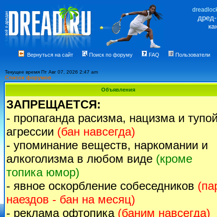
dreadloc
дред
ка
Вернуться на сайт
Поиск по форуму
FAQ
Пользователи
Текущее время Пт Авг 07, 2026 2:47 am
Список форумов
Объявления
ЗАПРЕЩАЕТСЯ:
- пропаганда расизма, нацизма и тупо
агрессии
(бан навсегда)
- упоминание веществ, наркомании и
алкоголизма в любом виде
(кроме
топика юмор)
- явное оскорбление собеседников
(па
наездов - бан на месяц)
- реклама офтопика
(баним навсегда)