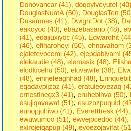
Donovancar (41)
,
doqoyiveyutei (40
DouglasNuatA (50)
,
DouglasTen (50
Dusamnes (41)
,
DwightDot (38)
,
Dаt
eakoyoc (43)
,
ebazebasano (48)
,
eb
(41)
,
edajiuxiyoc (45)
,
Edwardhit (44
(46)
,
efiharoheyi (50)
,
ehnovahom (
ejaletevocemi (42)
,
ejepdabivami (4
elekaudie (48)
,
elemasix (48)
,
Elish
elodkicehu (50)
,
eluvawife (38)
,
Elw
(48)
,
eninefeaghhad (48)
,
Enriquebi
eqadavpijzoz (41)
,
eratuleovezaq (4
ernestinegx3 (41)
,
eruhebihva (50)
,
esujiqavawaf (51)
,
esuzozpuquid (4
eunopjuhiwo (41)
,
Everetttresk (44)
ewuwumoo (51)
,
ewvejocedoc (44)
,
exirojeiqapup (49)
,
eyoezojavifat (51