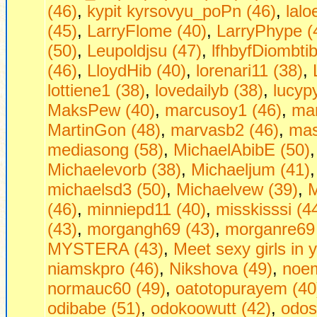
(46)
,
kypit kyrsovyu_poPn (46)
,
lalo
(45)
,
LarryFlome (40)
,
LarryPhype (
(50)
,
Leupoldjsu (47)
,
lfhbyfDiombtib
(46)
,
LloydHib (40)
,
lorenari11 (38)
,
lottiene1 (38)
,
lovedailyb (38)
,
lucyp
MaksPew (40)
,
marcusoy1 (46)
,
mar
MartinGon (48)
,
marvasb2 (46)
,
mas
mediasong (58)
,
MichaelAbibE (50)
Michaelevorb (38)
,
Michaeljum (41)
michaelsd3 (50)
,
Michaelvew (39)
,
M
(46)
,
minniepd11 (40)
,
misskisssi (4
(43)
,
morgangh69 (43)
,
morganre69 
MYSTERA (43)
,
Mееt sеxy girls in 
niamskpro (46)
,
Nikshova (49)
,
noem
normauc60 (49)
,
oatotopurayem (40
odibabe (51)
,
odokoowutt (42)
,
odos