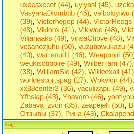
uxeesxecet (44)
,
uyiyasi (45)
,
uzeka
VasyanaDiombtib (45)
,
veibokiyiwu 
(39)
,
Victorhegop (44)
,
VictorReogs 
(48)
,
Vikionx (41)
,
Vikiwqe (48)
,
Vikt
Vilianaaks (49)
,
vinsaChove (48)
,
Vi
vosanozjuhu (50)
,
vuzubowukazu (4
(40)
,
warrenud1 (46)
,
Weaponiri (50
weukisobobire (49)
,
WilberTam (47)
(38)
,
WilliamSic (42)
,
Willieexall (41)
worldescortspag (27)
,
Wpkviqn (44)
xx88center3 (36)
,
yaculizapu (49)
,
y
Yfhsiap (43)
,
Yhavqro (46)
,
yootiyob
Zabava_zvon (35)
,
zeapejeh (50)
,
В
Отзывы (37)
,
Рина (43)
,
Сkalapend
Вход