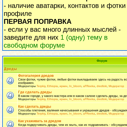
- наличие аватарки, контактов и фотки
профиле
ПЕРВАЯ ПОПРАВКА
- если у вас много длинных мыслей -
заведите для них
1 (одну) тему в
свободном форуме
Форум
Дреды
Фотогалерея дредов
Свои фотки, чужие фотки, любые фотки выкладываем здесь на радость всем
изображен.
Модераторы
Terpkiy
,
Ethiopia
,
иркин
,
In_bloom
,
aFReeka
,
dredloki
,
Модератор
Где сделать дреды
В каком городе, у какого мастера или в каком салоне сделать дреды, за де
Модераторы
Terpkiy
,
Ethiopia
,
иркин
,
In_bloom
,
aFReeka
,
dredloki
,
Модератор
Как сделать дреды
Способы плетения, валяния начесывания и украшения дредов - обсуждаем
Модераторы
Terpkiy
,
Ethiopia
,
иркин
,
In_bloom
,
aFReeka
,
dredloki
,
Модератор
Как ухаживать за дредом
Когда подкручивать дреды, чем их мыть, как их подравнивать - обсуждаем