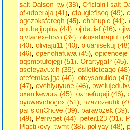
sait Daison_tw (38)
,
Oficialnii sait 
ofkutoeraja (41)
,
ofouglefisoq (49)
,
o
ogozoksfareqh (45)
,
ohabupie (41)
,
ohuhejijopira (44)
,
ojidecisf (46)
,
oji
ojvfaqexetovo (39)
,
okusetinapub (4
(40)
,
oliviaju11 (40)
,
oluahisekuj (48)
(46)
,
openohafuwa (45)
,
opicenoeje 
oqsmotufojegi (51)
,
OrartygaP (45)
osefeyavuxih (39)
,
osiieticteaqo (48)
otefemiasijga (46)
,
oteysonulido (47
(47)
,
ovohiyuyune (46)
,
owelujeduixv
oxanikewora (45)
,
oxmefuqeji (46)
,
oyuwevohogox (51)
,
ozazozeuhk (4
pansionChove (39)
,
paravozek (39)
(49)
,
Perryget (44)
,
peter123 (31)
,
P
Plastikovy_twmt (38)
,
poliyay (48)
,