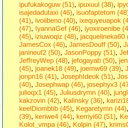
ipufukakoguw (51)
,
ipuxuul (38)
,
ipy
isajedadutaxi (46)
,
isuofaptetom (48
(41)
,
ivoiibeno (40)
,
ixequyeuapok (
(47)
,
IyannaGef (46)
,
iyoxiroenibe (
(45)
,
iziuwoqiz (48)
,
jacquelineka60 
JamesCox (46)
,
JamesDouff (50)
,
J
janineuf2 (50)
,
JasonPoppy (51)
,
Je
JeffreyWep (48)
,
jefogayab (50)
,
jen
(45)
,
joanek18 (49)
,
joemw69 (39)
,
jonpn16 (41)
,
JosephIdeok (51)
,
Jos
(40)
,
Josephwap (46)
,
josephyx3 (4
julioqx1 (45)
,
Juliusdrymn (40)
,
jung
kakzovin (42)
,
Kalinsky (36)
,
karizi1
keelDiombtib (45)
,
Kegaretymn (44)
(39)
,
keriwe4 (44)
,
kerriyi60 (51)
,
Ke
Kolot_vmpa (46)
,
Kolpin (47)
,
krims