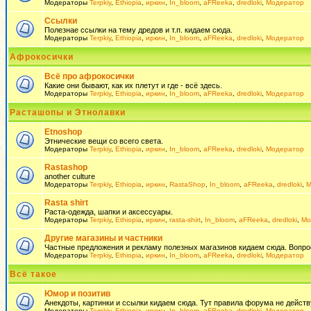
Модераторы
Terpkiy
,
Ethiopia
,
иркин
,
In_bloom
,
aFReeka
,
dredloki
,
Модератор
Ссылки
Полезнае ссылки на тему дредов и т.п. кидаем сюда.
Модераторы
Terpkiy
,
Ethiopia
,
иркин
,
In_bloom
,
aFReeka
,
dredloki
,
Модератор
Афрокосички
Всё про афрокосички
Какие они бывают, как их плетут и где - всё здесь.
Модераторы
Terpkiy
,
Ethiopia
,
иркин
,
In_bloom
,
aFReeka
,
dredloki
,
Модератор
Расташопы и Этнолавки
Etnoshop
Этнические вещи со всего света.
Модераторы
Terpkiy
,
Ethiopia
,
иркин
,
In_bloom
,
aFReeka
,
dredloki
,
Модератор
Rastashop
another culture
Модераторы
Terpkiy
,
Ethiopia
,
иркин
,
RastaShop
,
In_bloom
,
aFReeka
,
dredloki
,
М
Rasta shirt
Раста-одежда, шапки и аксессуары.
Модераторы
Terpkiy
,
Ethiopia
,
иркин
,
rasta-shirt
,
In_bloom
,
aFReeka
,
dredloki
,
Мо
Другие магазины и частники
Частные предложения и рекламу полезных магазинов кидаем сюда. Вопросы 
Модераторы
Terpkiy
,
Ethiopia
,
иркин
,
In_bloom
,
aFReeka
,
dredloki
,
Модератор
Всё такое
Юмор и позитив
Анекдоты, картинки и ссылки кидаем сюда. Тут правила форума не действ
Модераторы
Terpkiy
,
Ethiopia
,
иркин
,
In_bloom
,
aFReeka
,
dredloki
,
Модератор