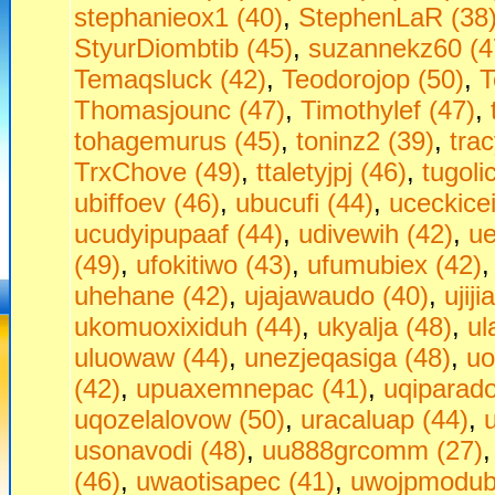
stephanieox1 (40)
,
StephenLaR (38
StyurDiombtib (45)
,
suzannekz60 (4
Temaqsluck (42)
,
Teodorojop (50)
,
T
Thomasjounc (47)
,
Timothylef (47)
,
tohagemurus (45)
,
toninz2 (39)
,
tra
TrxChove (49)
,
ttaletyjpj (46)
,
tugoli
ubiffoev (46)
,
ubucufi (44)
,
uceckice
ucudyipupaaf (44)
,
udivewih (42)
,
ue
(49)
,
ufokitiwo (43)
,
ufumubiex (42)
uhehane (42)
,
ujajawaudo (40)
,
ujij
ukomuoxixiduh (44)
,
ukyalja (48)
,
ul
uluowaw (44)
,
unezjeqasiga (48)
,
uo
(42)
,
upuaxemnepac (41)
,
uqiparado
uqozelalovow (50)
,
uracaluap (44)
,
usonavodi (48)
,
uu888grcomm (27)
(46)
,
uwaotisapec (41)
,
uwojpmodubu