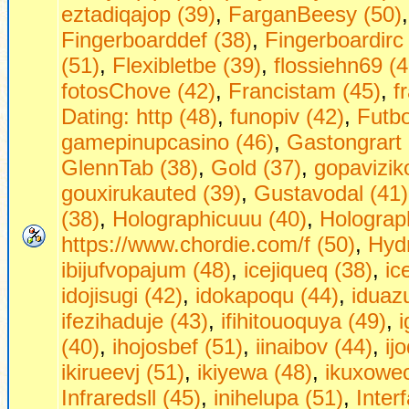
eztadiqajop (39)
,
FarganBeesy (50)
Fingerboarddef (38)
,
Fingerboardirc
(51)
,
Flexibletbe (39)
,
flossiehn69 (4
fotosChove (42)
,
Francistam (45)
,
f
Dаting: http (48)
,
funopiv (42)
,
Futbo
gamepinupcasino (46)
,
Gastongrart 
GlennTab (38)
,
Gold (37)
,
gopavizik
gouxirukauted (39)
,
Gustavodal (41)
(38)
,
Holographicuuu (40)
,
Holograph
https://www.chordie.com/f (50)
,
Hydr
ibijufvopajum (48)
,
icejiqueq (38)
,
ic
idojisugi (42)
,
idokapoqu (44)
,
iduaz
ifezihaduje (43)
,
ifihitouoquya (49)
,
(40)
,
ihojosbef (51)
,
iinaibov (44)
,
ij
ikirueevj (51)
,
ikiyewa (48)
,
ikuxowec
Infraredsll (45)
,
inihelupa (51)
,
Inter