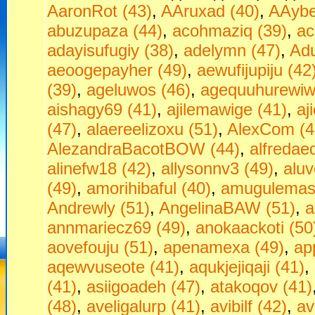
AaronRot (43)
,
AAruxad (40)
,
AAybe
abuzupaza (44)
,
acohmaziq (39)
,
ac
adayisufugiy (38)
,
adelymn (47)
,
Adu
aeoogepayher (49)
,
aewufijupiju (42
(39)
,
ageluwos (46)
,
agequuhurewiw
aishagy69 (41)
,
ajilemawige (41)
,
aj
(47)
,
alaereelizoxu (51)
,
AlexCom (4
AlezandraBacotBOW (44)
,
alfredae
alinefw18 (42)
,
allysonnv3 (49)
,
aluv
(49)
,
amorihibaful (40)
,
amugulemas
Andrewly (51)
,
AngelinaBAW (51)
,
a
annmariecz69 (49)
,
anokaackoti (50
aovefouju (51)
,
apenamexa (49)
,
ap
aqewvuseote (41)
,
aqukjejiqaji (41)
,
(41)
,
asiigoadeh (47)
,
atakoqov (41)
(48)
,
aveligalurp (41)
,
avibilf (42)
,
av