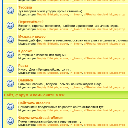
Тусовка
Тут говорим о чём угодно, кроме станков =)
Модераторы
Terpkiy
,
Ethiopia
,
иркин
,
In_bloom
,
aFReeka
,
dredloki
,
Модератор
Пересечёмся?
Встречи, стрелки, поинтовки, ньябинги и ризонинги назначаем здесь.
Модераторы
Terpkiy
,
Ethiopia
,
иркин
,
In_bloom
,
aFReeka
,
dredloki
,
Модератор
Музыка и видео
Реггей, даб, фестивали и вечеринки, ссылки на музыку и фильмы с клипам
Модераторы
Terpkiy
,
Ethiopia
,
иркин
,
In_bloom
,
aFReeka
,
dredloki
,
Модератор
К доске!
Интервью с известными людьми
Модераторы
Terpkiy
,
Ethiopia
,
иркин
,
In_bloom
,
aFReeka
,
dredloki
,
Модератор
Раста
Иисус, Джа и Кришна общаются тут.
Модераторы
Terpkiy
,
Ethiopia
,
иркин
,
In_bloom
,
aFReeka
,
dredloki
,
Модератор
Вавилон
Бабилон, бабилан, babylon - ссылки на него кидаем сюда...
Модераторы
Terpkiy
,
Ethiopia
,
иркин
,
In_bloom
,
aFReeka
,
dredloki
,
Модератор
Сайт, форум и комьюнити в жж
Сайт www.dread.ru
Пожелания и предложения по работе сайта оставляем тут.
Модераторы
Terpkiy
,
Ethiopia
,
иркин
,
In_bloom
,
aFReeka
,
dredloki
,
Модератор
Форум www.dread.ru/forum
Глюки и недостатки форума озвучиваем тут.
Модераторы
Terpkiy
,
Ethiopia
,
иркин
,
In_bloom
,
aFReeka
,
dredloki
,
Модератор