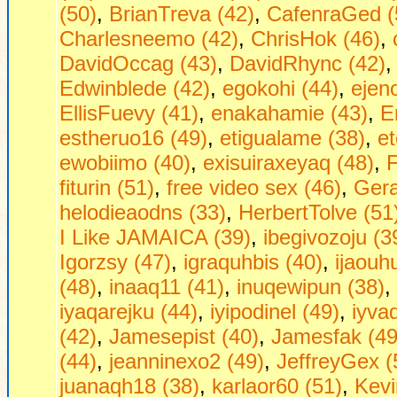
(50)
,
BrianTreva (42)
,
CafenraGed (
Charlesneemo (42)
,
ChrisHok (46)
,
DavidOccag (43)
,
DavidRhync (42)
Edwinblede (42)
,
egokohi (44)
,
ejen
EllisFuevy (41)
,
enakahamie (43)
,
E
estheruo16 (49)
,
etigualame (38)
,
et
ewobiimo (40)
,
exisuiraxeyaq (48)
,
F
fiturin (51)
,
free video sex (46)
,
Gera
helodieaodns (33)
,
HerbertTolve (51
I Like JAMAICA (39)
,
ibegivozoju (3
Igorzsy (47)
,
igraquhbis (40)
,
ijaouh
(48)
,
inaaq11 (41)
,
inuqewipun (38)
,
iyaqarejku (44)
,
iyipodinel (49)
,
iyva
(42)
,
Jamesepist (40)
,
Jamesfak (49
(44)
,
jeanninexo2 (49)
,
JeffreyGex (
juanaqh18 (38)
,
karlaor60 (51)
,
Kevi