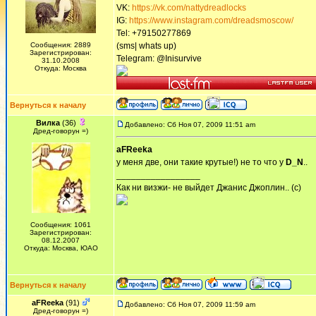
VK:
https://vk.com/nattydreadlocks
IG:
https://www.instagram.com/dreadsmoscow/
Tel: +79150277869
Сообщения: 2889
(sms| whats up)
Зарегистрирован:
Telegram: @Inisurvive
31.10.2008
Откуда: Москва
Вернуться к началу
Вилка
(36)
Добавлено: Сб Ноя 07, 2009 11:51 am
Дред-говорун =)
aFReeka
у меня две, они такие крутые!) не то что у
D_N
..
_________________
Как ни визжи- не выйдет Джанис Джоплин.. (с)
Сообщения: 1061
Зарегистрирован:
08.12.2007
Откуда: Москва, ЮАО
Вернуться к началу
aFReeka
(91)
Добавлено: Сб Ноя 07, 2009 11:59 am
Дред-говорун =)