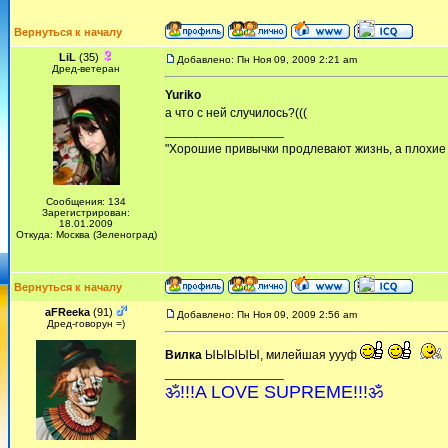
Вернуться к началу
LiL
(35)
Добавлено: Пн Ноя 09, 2009 2:21 am
Дред-ветеран
Yuriko
а что с ней случилось?(((
_________________
"Хорошие привычки продлевают жизнь, а плохие 
Сообщения: 134
Зарегистрирован:
18.01.2009
Откуда: Москва (Зеленоград)
Вернуться к началу
aFReeka
(91)
Добавлено: Пн Ноя 09, 2009 2:56 am
Дред-говорун =)
Вилка
ЫЫЫЫЫ, милейшая уууф
_________________
ॐ!!!A LOVE SUPREME!!!ॐ