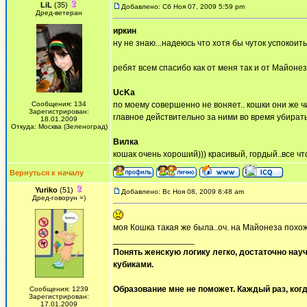
LiL
(35)
Добавлено: Сб Ноя 07, 2009 5:59 pm
Дред-ветеран
иркин
ну не знаю...надеюсь что хотя бы чуток успокоить
ребят всем спасибо как от меня так и от Майонез
UcKa
Сообщения: 134
по моему совершенно не воняет.. кошки они же 
Зарегистрирован:
главное действительно за ними во время убирать
18.01.2009
Откуда: Москва (Зеленоград)
Вилка
кошак очень хороший))) красивый, гордый..все чт
Вернуться к началу
Yuriko
(51)
Добавлено: Вс Ноя 08, 2009 8:48 am
Дред-говорун =)
моя Кошка такая же была..оч. на Майонеза похож
_________________
Понять женскую логику легко, достаточно науч
кубиками.
Образование мне не поможет. Каждый раз, когд
Сообщения: 1239
Зарегистрирован:
17.01.2009