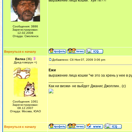
выражение лица кошки: "хуй те??!"
Сообщения: 3886
Зарегистрирован:
12.02.2008
Откуда: Смоленск
Вернуться к началу
Вилка
(36)
Добавлено: Сб Ноя 07, 2009 3:06 pm
Дред-говорун =)
Ежи
выражение лица кошки "че это за хрень у нее в р
_________________
Как ни визжи- не выйдет Джанис Джоплин.. (с)
Сообщения: 1061
Зарегистрирован:
08.12.2007
Откуда: Москва, ЮАО
Вернуться к началу