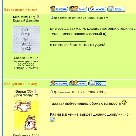
Вернуться к началу
Mila-Mimi
(37)
Добавлено: Пт Ноя 06, 2009 7:46 pm
Главный Далпаёп!
мне всегда так жалко кошаков которых стерилизую
тем не менее кошак классный =)
_________________
я не волшебник, я только учусь!
Сообщения: 327
Зарегистрирован:
02.07.2009
Откуда: Алматы
Вернуться к началу
Вилка
(36)
Добавлено: Пт Ноя 06, 2009 9:33 pm
Дред-говорун =)
тааааак люблю кошек. обожаю их просто
_________________
Как ни визжи- не выйдет Джанис Джоплин.. (с)
Сообщения: 1061