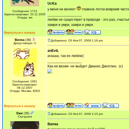
UcKa
у меня не воняет
главное лоток вовремя чист
Сообщения: 1713
_________________
Зарегистрирован: 23.11.2005
Откуда: мо
любви не существует в природе - это раз, счастья
замри и умри, замри и умри.
Вернуться к началу
Вилка
(36)
Добавлено: Сб Ноя 07, 2009 1:16 pm
Дред-говорун =)
anEviL
агаааа, так ее люблю(:
_________________
Как ни визжи- не выйдет Джанис Джоплин.. (с)
Сообщения: 1061
Зарегистрирован:
08.12.2007
Откуда: Москва, ЮАО
Вернуться к началу
Ежи
(35)
Добавлено: Сб Ноя 07, 2009 2:15 pm
Сaa-guara
Вилка