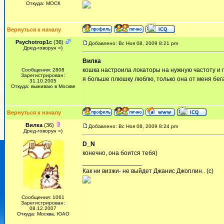
Откуда: МОСК
Вернуться к началу
Psychotrop1c
(36)
Добавлено: Вс Ноя 08, 2009 8:21 pm
Дред-говорун =)
Вилка
кошка настроила локаторы на нужную частоту и 
Сообщения: 2808
Зарегистрирован:
я больше плюшку люблю, только она от меня бег
31.10.2005
Откуда: выживаю в Москве
Вернуться к началу
Вилка
(36)
Добавлено: Вс Ноя 08, 2009 8:24 pm
Дред-говорун =)
D_N
конечно, она боится тебя)
_________________
Как ни визжи- не выйдет Джанис Джоплин.. (с)
Сообщения: 1061
Зарегистрирован:
08.12.2007
Откуда: Москва, ЮАО