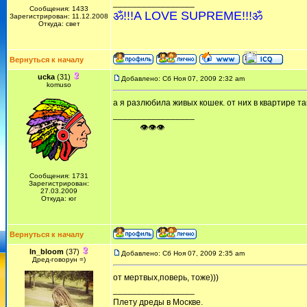
_________________
Сообщения: 1433
ॐ!!!A LOVE SUPREME!!!ॐ
Зарегистрирован: 11.12.2008
Откуда: свет
Вернуться к началу
ucka
(31)
Добавлено: Сб Ноя 07, 2009 2:32 am
komuso
а я разлюбила живых кошек. от них в квартире та
_________________
ᅠ ᅠ ᅠ👁👁👁
Сообщения: 1731
Зарегистрирован:
27.03.2009
Откуда: юг
Вернуться к началу
In_bloom
(37)
Добавлено: Сб Ноя 07, 2009 2:35 am
Дред-говорун =)
от мертвых,поверь, тоже)))
_________________
Плету дреды в Москве.