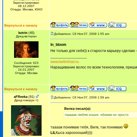
Зарегистрирован:
08.12.2007
Откуда: Москва, ЮАО
Вернуться к началу
ketrin
(45)
Добавлено: Сб Ноя 07, 2009 1:55 am
Дред-ветеран
In_bloom
Не только для себя)) к старости карьеру сделаю -
_________________
www.ketrinhair.ru
Сообщения: 623
Зарегистрирован:
Наращивание волос по всем технологиям, приши
24.01.2007
Откуда: Москва
Вернуться к началу
aFReeka
(91)
Добавлено: Сб Ноя 07, 2009 1:59 am
Дред-говорун =)
Вилка писал(а):
тааааак люблю кошек. обожаю их просто
таааак понимаю тебя, Вилк, так понимаю
LiL
Кыса харооооший))))