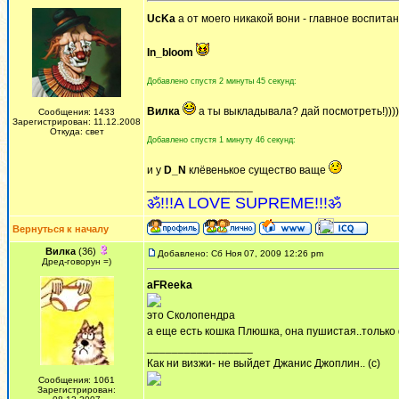
UcKa
а от моего никакой вони - главное воспита
In_bloom
Добавлено спустя 2 минуты 45 секунд:
Вилка
а ты выкладывала? дай посмотреть!))))
Сообщения: 1433
Зарегистрирован: 11.12.2008
Откуда: свет
Добавлено спустя 1 минуту 46 секунд:
и у
D_N
клёвенькое существо ваще
_________________
ॐ!!!A LOVE SUPREME!!!ॐ
Вернуться к началу
Вилка
(36)
Добавлено: Сб Ноя 07, 2009 12:26 pm
Дред-говорун =)
aFReeka
это Сколопендра
а еще есть кошка Плюшка, она пушистая..только 
_________________
Как ни визжи- не выйдет Джанис Джоплин.. (с)
Сообщения: 1061
Зарегистрирован: