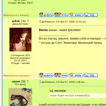
08.12.2007
Откуда: Москва, ЮАО
Вернуться к началу
anEviL
(35)
Добавлено: Сб Ноя 07, 2009 12:32 pm
Дред-ветеран
Вилка
ааааа....какая красивая!
_________________
Встал поутру, умылся, привел себя в порядок — 
* Антуан де Сент-Экзюпери. Маленький принц
Сообщения: 954
Зарегистрирован:
25.10.2007
Откуда: г.москва
Вернуться к началу
иркин
(39)
Добавлено: Сб Ноя 07, 2009 1:08 pm
без дред
LiL писал(а):
скоро будет кострат и жирный))))
а мой не растолстел после кастрации. и не облен